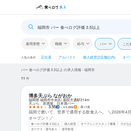
福岡市 バー 食べログ評価 3.5以上
雇用形態
職種
給与
バー
こだ
正社員
アルバイト
個人経営(2店舗以内)
オー
人気の条件
バー 食べログ評価 3.5以上 の求人情報 - 福岡市
11
件
博多天ぷら ながおか
福岡県 福岡市中央区
薬院大通駅
314m
天ぷら、居酒屋、日本酒バー
3.55
～￥5,999
－
17席
福岡で磨いて、世界で通用する飲食人へ。 ＼2026年4
オープン！／
食べログ評価 3.5以上
個人経営
オープニングスタッフ募集
小さな
ボーナス・賞与あり
新卒歓迎