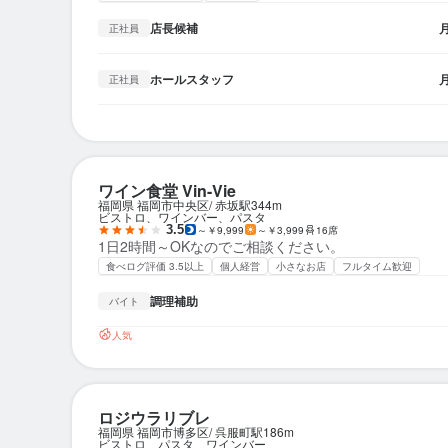
店長候補
正社員
ホールスタッフ
正社員
ワイン食堂 Vin-Vie
福岡県 福岡市中央区
赤坂駅
344m
ビストロ、ワインバー、パスタ
3.5
～￥9,999
～￥3,999
16席
1日2時間～OKなのでご相談ください。
食べログ評価 3.5以上
個人経営
小さなお店
フルタイム歓迎
調理補助
バイト
人気
ロジウラリブレ
福岡県 福岡市博多区
呉服町駅
186m
ビストロ、パスタ、ワインバー