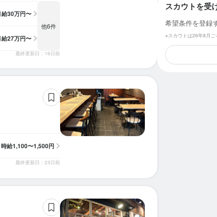
スカウトを受
月給
30万円〜
希望条件を登録
他6件
※スカウトは26年8月
月給
27万円〜
最終更新日：16日前
時給
1,100〜1,500円
最終更新日：23日前