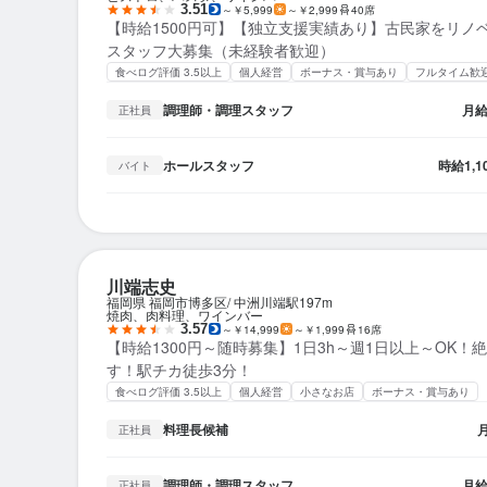
3.51
～￥5,999
～￥2,999
40席
【時給1500円可】【独立支援実績あり】古民家をリノ
スタッフ大募集（未経験者歓迎）
食べログ評価 3.5以上
個人経営
ボーナス・賞与あり
フルタイム歓
調理師・調理スタッフ
月
正社員
ホールスタッフ
時給
1,
バイト
川端志史
福岡県 福岡市博多区
中洲川端駅
197m
焼肉、肉料理、ワインバー
3.57
～￥14,999
～￥1,999
16席
【時給1300円～随時募集】1日3h～週1日以上～OK！
す！駅チカ徒歩3分！
食べログ評価 3.5以上
個人経営
小さなお店
ボーナス・賞与あり
料理長候補
正社員
調理師・調理スタッフ
月
正社員