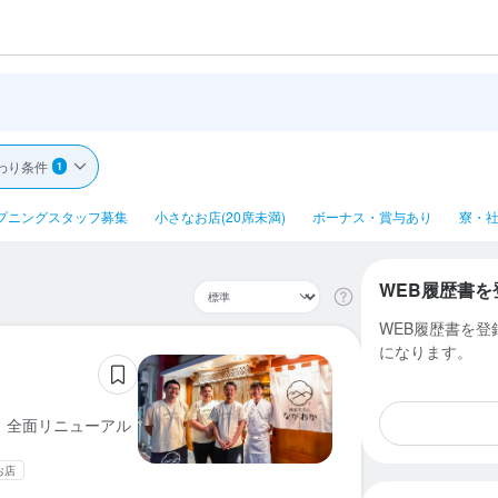
わり条件
1
プニングスタッフ募集
小さなお店(20席未満)
ボーナス・賞与あり
寮・社
WEB履歴書を
WEB履歴書を
になります。
月 全面リニューアル
お店