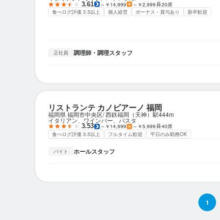
3.61
～￥14,999
～￥2,999
20席
食べログ評価 3.5以上
個人経営
ボーナス・賞与あり
新卒歓迎
調理師・調理スタッフ
正社員
リストランテ カノビアーノ 福岡
福岡県 福岡市中央区
西鉄福岡（天神）駅
444m
イタリアン、ワインバー、パスタ
3.53
～￥14,999
～￥5,999
40席
食べログ評価 3.5以上
フルタイム歓迎
平日のみ勤務OK
ホールスタッフ
バイト
1