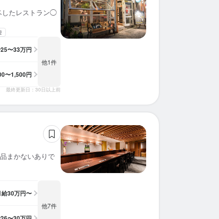
ベしたレストラン◯
迎
給
25〜33万円
他1件
100〜1,500円
最終更新日：30日以上前
絶品まかないありで
月給
30万円〜
他7件
給
26〜30万円