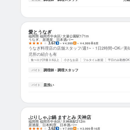
愛とうなぎ
福岡県 福岡市中央区
大濠公園駅
171m
うなぎ、居酒屋、日本酒バー
3.67
～￥4,999
～￥4,999
8席
うなぎ料理店の店舗スタッフ/週1~・1日2時間~OK✅美
児所の紹介も有
食べログ評価 3.5以上
小さなお店
フルタイム歓迎
平日のみ勤務OK
調理師・調理スタッフ
バイト
皿洗い
バイト
ぶりしゃぶ鍋 ますとみ 天神店
福岡県 福岡市中央区
天神南駅
212m
居酒屋、日本料理、日本酒バー
3.62
～￥7,999
～￥3,999
16席