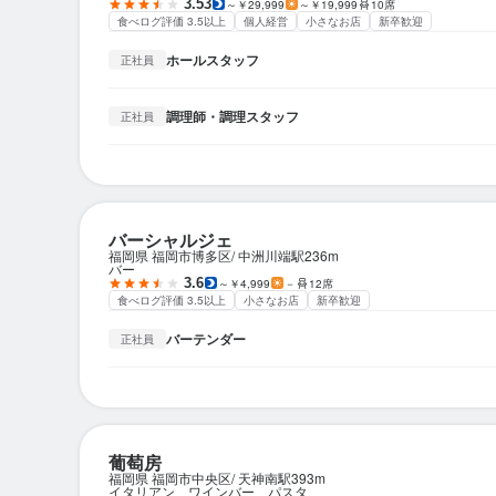
3.53
～￥29,999
～￥19,999
10席
食べログ評価 3.5以上
個人経営
小さなお店
新卒歓迎
ホールスタッフ
正社員
調理師・調理スタッフ
正社員
バーシャルジェ
福岡県 福岡市博多区
中洲川端駅
236m
バー
3.6
～￥4,999
－
12席
食べログ評価 3.5以上
小さなお店
新卒歓迎
バーテンダー
正社員
葡萄房
福岡県 福岡市中央区
天神南駅
393m
イタリアン、ワインバー、パスタ