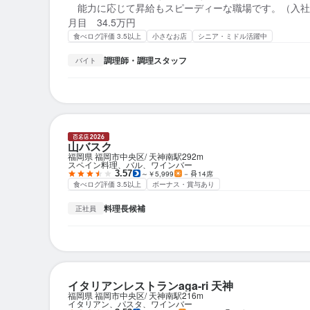
能力に応じて昇給もスピーディーな職場です。（入社時
月目 34.5万円
食べログ評価 3.5以上
小さなお店
シニア・ミドル活躍中
調理師・調理スタッフ
バイト
山バスク
福岡県 福岡市中央区
天神南駅
292m
スペイン料理、バル、ワインバー
3.57
～￥5,999
－
14席
食べログ評価 3.5以上
ボーナス・賞与あり
料理長候補
正社員
イタリアンレストランaga-ri 天神
福岡県 福岡市中央区
天神南駅
216m
イタリアン、パスタ、ワインバー