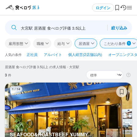
メニュー
ログイン
絞り込み
大宮駅 居酒屋 食べログ評価 3.5以上
ログイン・無料会員登録
雇用形態
職種
給与
居酒屋
こだわり条件
1
食べログ求人TOP
正社員
アルバイト
個人経営(2店舗以内)
オープニングス
人気の条件
居酒屋 食べログ評価 3.5以上 の求人情報 - 大宮駅
求人検索
3
件
マイページ管理
S
1
/
14
閲覧履歴
気になる求人
検索履歴・保存した条件
SEAFOOD&ROASTBEEF YUMMY