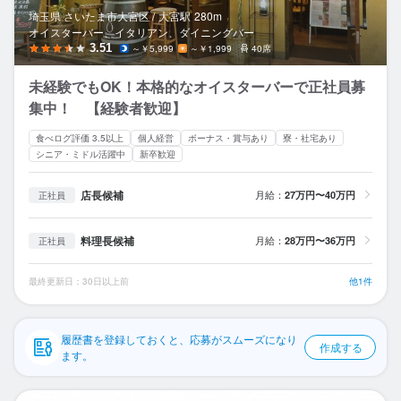
応募履歴
埼玉県 さいたま市大宮区 /
大宮
駅
280m
オイスターバー、イタリアン、ダイニングバー
WEB履歴書
3.51
～￥5,999
～￥1,999
40席
未経験でもOK！本格的なオイスターバーで正社員募
スカウト・メルマガ受信設定
集中！ 【経験者歓迎】
ヘルプ・お問い合わせフォーム
食べログ評価 3.5以上
個人経営
ボーナス・賞与あり
寮・社宅あり
シニア・ミドル活躍中
新卒歓迎
掲載をご検討の店舗様へ
店長候補
月給：
27万円〜40万円
正社員
食べログ求人PRESS
プライバシーポリシー
料理長候補
月給：
28万円〜36万円
正社員
利用規約
最終更新日：30日以上前
他1件
企業情報
履歴書を登録しておくと、応募がスムーズになり
作成する
ます。
07