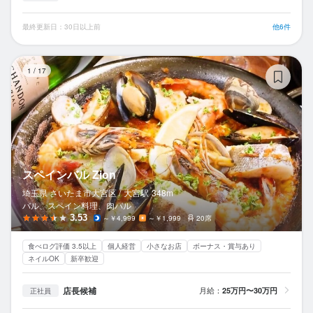
最終更新日：30日以上前
他6件
ス
1
/
17
スペインバル Zion
埼玉県 さいたま市大宮区 /
大宮
駅
348m
バル、スペイン料理、肉バル
3.53
～￥4,999
～￥1,999
20席
食べログ評価 3.5以上
個人経営
小さなお店
ボーナス・賞与あり
ネイルOK
新卒歓迎
店長候補
月給：
25万円〜30万円
正社員