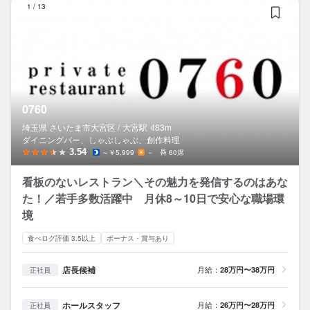
1
/
13
0760
埼玉県 さいたま市大宮区 /
大宮
駅
483m
ダイニングバー、しゃぶしゃぶ、創作料理
3.54
～￥5,999
－
60席
看板のないレストラン＼その魅力を発信するのはあな
た！／若手多数活躍中 月休8～10日で安心な職場環
境
食べログ評価 3.5以上
ボーナス・賞与あり
店長候補
月給：
28万円〜38万円
正社員
ホールスタッフ
月給：
26万円〜28万円
正社員