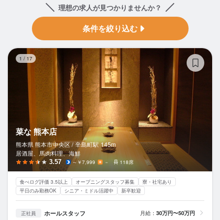
理想の求人が見つかりませんか？
条件を絞り込む
菜
1
/
17
菜な 熊本店
熊本県 熊本市中央区 /
辛島町
駅
145m
居酒屋、馬肉料理、海鮮
3.57
～￥7,999
－
118席
食べログ評価 3.5以上
オープニングスタッフ募集
寮・社宅あり
平日のみ勤務OK
シニア・ミドル活躍中
新卒歓迎
ホールスタッフ
月給：
30万円〜50万円
正社員