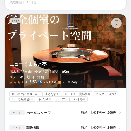
最終更新日：15日前
ニ
1
/
17
ニューくまもと亭
熊本県 熊本市中央区 /
花畑町
駅
105m
ステーキ、焼肉、海鮮
3.56
～￥7,999
－
34席
食べログ評価 3.5以上
小さなお店
ボーナス・賞与あり
フルタイム歓迎
平日のみ勤務OK
ネイルOK
シニア・ミドル活躍中
ホールスタッフ
時給：
1,035円〜1,290円
バイト
調理補助
時給：
1,035円〜1,290円
バイト