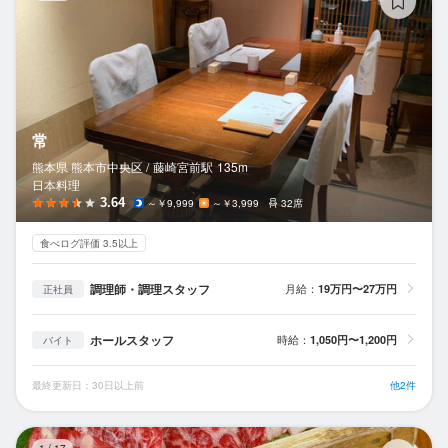
常
熊本県 熊本市中央区 /
藤崎宮前
駅
135m
日本料理
3.64
～￥9,999
～￥3,999
32席
食べログ評価 3.5以上
調理師・調理スタッフ
月給：
19万円〜27万円
正社員
ホールスタッフ
時給：
1,050円〜1,200円
バイト
最終更新日：30日以上前
他2件
和
1
/
17