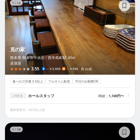
1
/
13
克の家
熊本県 熊本市中央区 /
西辛島町
駅
45m
居酒屋
3.55
～￥3,999
～￥999
20席
食べログ評価 3.5以上
フルタイム歓迎
平日のみ勤務OK
ホールスタッフ
時給：
1,100円〜
バイト
最終更新日：30日以上前
火
1
/
16