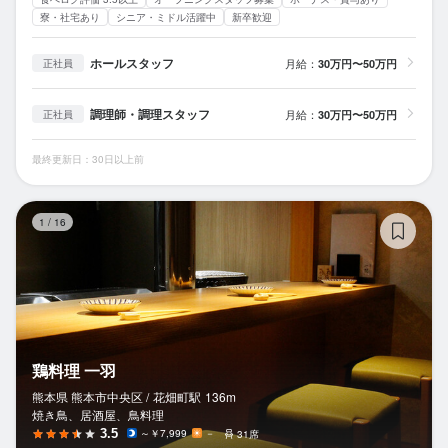
寮・社宅あり
シニア・ミドル活躍中
新卒歓迎
ホールスタッフ
月給：
30万円〜50万円
正社員
調理師・調理スタッフ
月給：
30万円〜50万円
正社員
最終更新日：30日以上前
鶏
1
/
16
鶏料理 一羽
熊本県 熊本市中央区 /
花畑町
駅
136m
焼き鳥、居酒屋、鳥料理
3.5
～￥7,999
－
31席