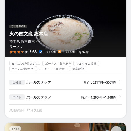
火の国文龍 総本店
熊本県 熊本市東区 /
ラーメン
3.66
～￥1,999
～￥1,999
34席
食べログ評価 3.5以上
ボーナス・賞与あり
フルタイム歓迎
平日のみ勤務OK
シニア・ミドル活躍中
新卒歓迎
ホールスタッフ
月給：
27万円〜30万円
正社員
ホールスタッフ
時給：
1,200円〜1,440円
バイト
最終更新日：30日以上前
常
1
/
13