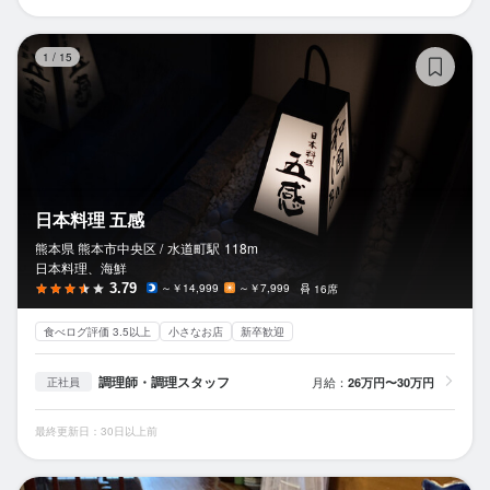
日
1
/
15
日本料理 五感
熊本県 熊本市中央区 /
水道町
駅
118m
日本料理、海鮮
3.79
～￥14,999
～￥7,999
16席
食べログ評価 3.5以上
小さなお店
新卒歓迎
調理師・調理スタッフ
月給：
26万円〜30万円
正社員
最終更新日：30日以上前
克