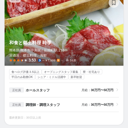
和食と郷土料理 時季
熊本県 熊本市中央区 /
花畑町
駅
216m
居酒屋、郷土料理、海鮮
3.53
～￥7,999
－
58席
食べログ評価 3.5以上
オープニングスタッフ募集
寮・社宅あり
平日のみ勤務OK
シニア・ミドル活躍中
新卒歓迎
ホールスタッフ
月給：
30万円〜50万円
正社員
調理師・調理スタッフ
月給：
30万円〜50万円
正社員
最終更新日：30日以上前