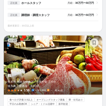
ホールスタッフ
月給：
30万円〜50万円
正社員
調理師・調理スタッフ
月給：
30万円〜50万円
正社員
最終更新日：30日以上前
鶫
1
/
17
鶫
熊本県 熊本市中央区 /
辛島町
駅
230m
焼き鳥、居酒屋、鳥料理
3.58
～￥5,999
－
40席
食べログ評価 3.5以上
オープニングスタッフ募集
寮・社宅あり
平日のみ勤務OK
シニア・ミドル活躍中
新卒歓迎