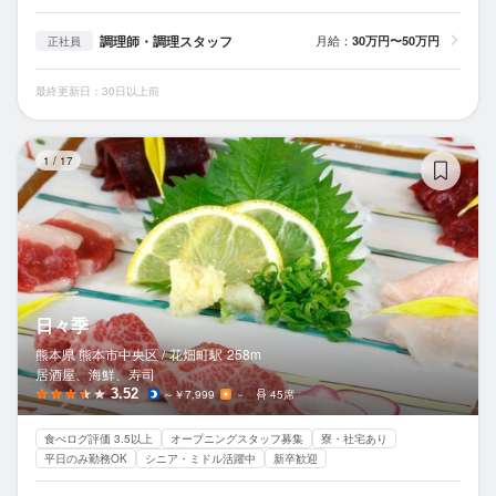
調理師・調理スタッフ
月給：
30万円〜50万円
正社員
最終更新日：30日以上前
日
1
/
17
日々季
熊本県 熊本市中央区 /
花畑町
駅
258m
居酒屋、海鮮、寿司
3.52
～￥7,999
－
45席
食べログ評価 3.5以上
オープニングスタッフ募集
寮・社宅あり
平日のみ勤務OK
シニア・ミドル活躍中
新卒歓迎