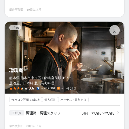
最終更新日：30日以上前
瑠
1
/
16
瑠璃庵
熊本県 熊本市中央区 /
藤崎宮前
駅
195m
居酒屋、日本料理、馬肉料理
3.6
～￥14,999
－
27席
食べログ評価 3.5以上
個人経営
ボーナス・賞与あり
調理師・調理スタッフ
月給：
21万円〜32万円
正社員
最終更新日：30日以上前