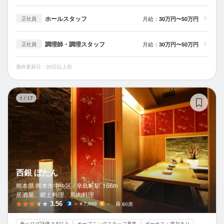
ホールスタッフ
月給：
30万円〜50万円
正社員
調理師・調理スタッフ
月給：
30万円〜50万円
正社員
最終更新日：30日以上前
西
1
/
17
西銀 ぼたん
熊本県 熊本市中央区 /
辛島町
駅
166m
居酒屋、郷土料理、馬肉料理
3.56
～￥7,999
－
80席
食べログ評価 3.5以上
オープニングスタッフ募集
ボーナス・賞与あり