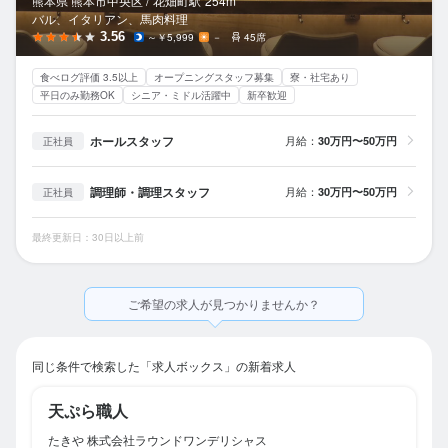
熊本県 熊本市中央区 /
花畑町
駅
254m
バル、イタリアン、馬肉料理
3.56
～￥5,999
－
45席
食べログ評価 3.5以上
オープニングスタッフ募集
寮・社宅あり
平日のみ勤務OK
シニア・ミドル活躍中
新卒歓迎
ホールスタッフ
月給：
30万円〜50万円
正社員
調理師・調理スタッフ
月給：
30万円〜50万円
正社員
最終更新日：30日以上前
ご希望の求人が見つかりませんか？
同じ条件で検索した「求人ボックス」の新着求人
天ぷら職人
たきや 株式会社ラウンドワンデリシャス