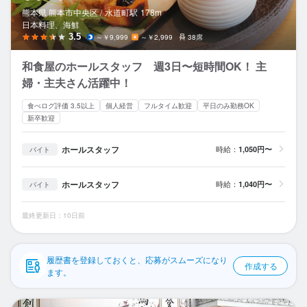
応募履歴
熊本県 熊本市中央区 /
水道町
駅
178m
日本料理、海鮮
WEB履歴書
3.5
～￥9,999
～￥2,999
38席
和食屋のホールスタッフ 週3日〜短時間OK！ 主
スカウト・メルマガ受信設定
婦・主夫さん活躍中！
ヘルプ・お問い合わせフォーム
食べログ評価 3.5以上
個人経営
フルタイム歓迎
平日のみ勤務OK
新卒歓迎
掲載をご検討の店舗様へ
ホールスタッフ
時給：
1,050円〜
バイト
食べログ求人PRESS
プライバシーポリシー
ホールスタッフ
時給：
1,040円〜
バイト
利用規約
最終更新日：10日前
企業情報
履歴書を登録しておくと、応募がスムーズになり
作成する
ます。
馬