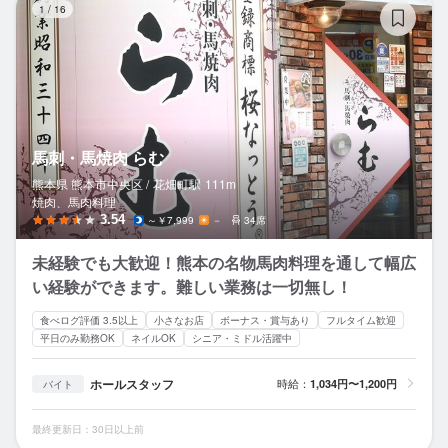
1
/
16
馬刺・馬焼肉 らむ
熊本県 熊本市中央区 /
花畑町
駅
111m
焼肉、馬肉料理
3.54
～￥7,999
－
34席
未経験でも大歓迎！熊本の名物馬肉料理を通して幅広
い経験ができます。難しい業務は一切無し！
食べログ評価 3.5以上
小さなお店
ボーナス・賞与あり
フルタイム歓迎
平日のみ勤務OK
ネイルOK
シニア・ミドル活躍中
ホールスタッフ
時給：
1,034円〜1,200円
バイト
最終更新日：30日以上前