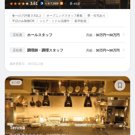
3.61
～￥7,999
－
45席
食べログ評価 3.5以上
オープニングスタッフ募集
寮・社宅あり
平日のみ勤務OK
シニア・ミドル活躍中
新卒歓迎
ホールスタッフ
月給：
30万円〜50万円
正社員
調理師・調理スタッフ
月給：
30万円〜50万円
正社員
最終更新日：30日以上前
Te
1
/
17
Tenma