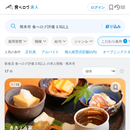
メニュー
ログイン
絞り込み
熊本市 食べログ評価 3.5以上
ログイン・無料会員登録
雇用形態
職種
給与
ジャンル
こだわり条件
1
食べログ求人TOP
正社員
アルバイト
個人経営(2店舗以内)
オープニングス
人気の条件
飲食店 食べログ評価 3.5以上 の求人情報 - 熊本市
求人検索
17
件
マイページ管理
き
1
/
13
閲覧履歴
気になる求人
検索履歴・保存した条件
ききょう家