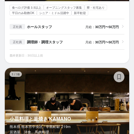
食べログ評価 3.5以上
オープニングスタッフ募集
寮・社宅あり
平日のみ勤務OK
シニア・ミドル活躍中
新卒歓迎
ホールスタッフ
月給：
30万円〜50万円
正社員
調理師・調理スタッフ
月給：
30万円〜50万円
正社員
最終更新日：30日以上前
小
1
/
16
小皿料理と釜焼き KAMANO
熊本県 熊本市中央区 /
辛島町
駅
219m
居酒屋、洋食、馬肉料理