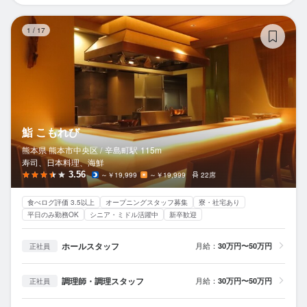
鮨
1
/
17
鮨 こもれび
熊本県 熊本市中央区 /
辛島町
駅
115m
寿司、日本料理、海鮮
3.56
～￥19,999
～￥19,999
22席
食べログ評価 3.5以上
オープニングスタッフ募集
寮・社宅あり
平日のみ勤務OK
シニア・ミドル活躍中
新卒歓迎
ホールスタッフ
月給：
30万円〜50万円
正社員
調理師・調理スタッフ
月給：
30万円〜50万円
正社員