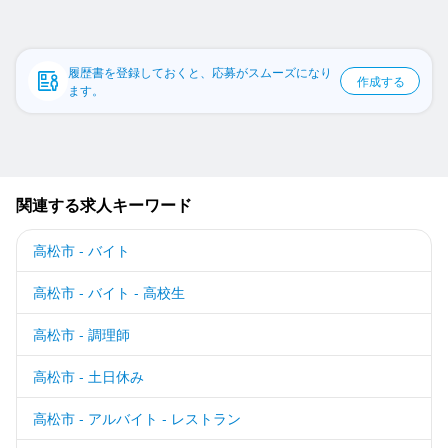
応募履歴
WEB履歴書
履歴書を登録しておくと、応募がスムーズになり
作成する
ます。
スカウト・メルマガ受信設定
ヘルプ・お問い合わせフォーム
掲載をご検討の店舗様へ
関連する求人キーワード
食べログ求人PRESS
高松市 - バイト
プライバシーポリシー
高松市 - バイト - 高校生
利用規約
企業情報
高松市 - 調理師
高松市 - 土日休み
高松市 - アルバイト - レストラン