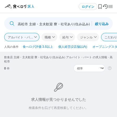
メニュー
ログイン
絞り込み
高松市 主婦・主夫歓迎 寮・社宅あり(住み込み)
ログイン・無料会員登録
アルバイト・パート
職種
給与
ジャンル
こだわり
食べログ求人TOP
食べログ評価 3.5以上
個人経営(2店舗以内)
オープニングス
人気の条件
飲食店 主婦・主夫歓迎 寮・社宅あり(住み込み) アルバイト・パート の求人情報 - 高
求人検索
松市
0
件
マイページ管理
閲覧履歴
気になる求人
求人情報が見つかりませんでした
検索履歴・保存した条件
検索条件を広げて再度検索してください。