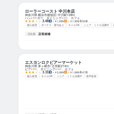
ローラーコースト 中川本店
神奈川県 横浜市都筑区
中川駅
138m
ハンバーガー、ダイニングバー、カフェ
3.48
～￥1,999
～￥1,999
50席
個人経営
ボーナス・賞与あり
ネイルOK
シニア・ミドル活躍中
店長候補
正社員
エスヨンロクビアーマーケット
神奈川県 茅ヶ崎市
辻堂駅
274m
ビアバー、ダイニングバー、カフェ
3.31
～￥3,999
～￥1,999
47席
個人経営
ネイルOK
シニア・ミドル活躍中
新卒歓迎