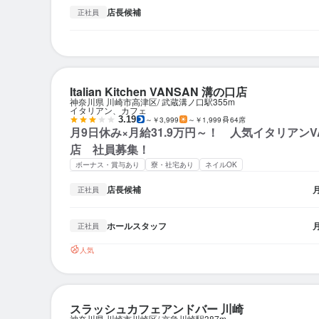
店長候補
正社員
Italian Kitchen VANSAN 溝の口店
神奈川県 川崎市高津区
武蔵溝ノ口駅
355m
イタリアン、カフェ
3.19
～￥3,999
～￥1,999
64席
月9日休み×月給31.9万円～！ 人気イタリアンV
店 社員募集！
ボーナス・賞与あり
寮・社宅あり
ネイルOK
店長候補
正社員
ホールスタッフ
正社員
人気
スラッシュカフェアンドバー 川崎
神奈川県 川崎市川崎区
京急川崎駅
387m