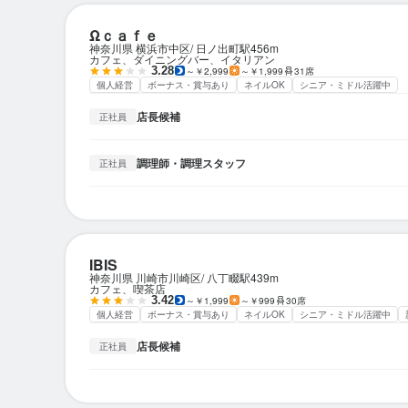
Ωｃａｆｅ
神奈川県 横浜市中区
日ノ出町駅
456m
カフェ、ダイニングバー、イタリアン
3.28
～￥2,999
～￥1,999
31席
個人経営
ボーナス・賞与あり
ネイルOK
シニア・ミドル活躍中
店長候補
正社員
調理師・調理スタッフ
正社員
IBIS
神奈川県 川崎市川崎区
八丁畷駅
439m
カフェ、喫茶店
3.42
～￥1,999
～￥999
30席
個人経営
ボーナス・賞与あり
ネイルOK
シニア・ミドル活躍中
店長候補
正社員