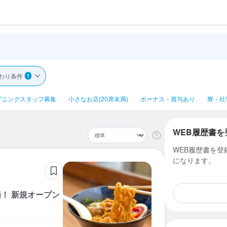
わり条件
1
プニングスタッフ募集
小さなお店(20席未満)
ボーナス・賞与あり
寮・社
WEB履歴書を
WEB履歴書を
になります。
！ 新規オープン