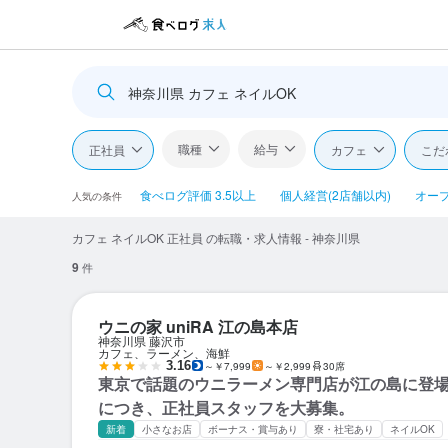
神奈川県 カフェ ネイルOK
職種
給与
正社員
カフェ
こだ
食べログ評価 3.5以上
個人経営(2店舗以内)
オー
人気の条件
カフェ ネイルOK 正社員 の転職・求人情報 - 神奈川県
9
件
ウニの家 uniRA 江の島本店
神奈川県 藤沢市
カフェ、ラーメン、海鮮
3.16
～￥7,999
～￥2,999
30席
東京で話題のウニラーメン専門店が江の島に登場
につき、正社員スタッフを大募集。
新着
小さなお店
ボーナス・賞与あり
寮・社宅あり
ネイルOK