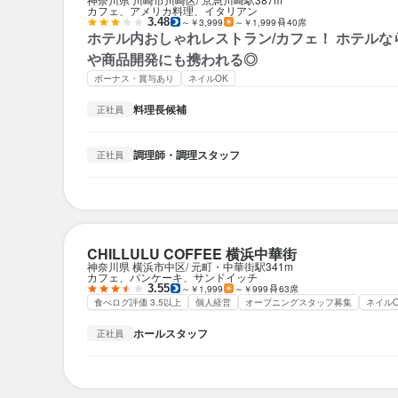
カフェ、アメリカ料理、イタリアン
3.48
～￥3,999
～￥1,999
40席
ホテル内おしゃれレストラン/カフェ！ ホテル
や商品開発にも携われる◎
ボーナス・賞与あり
ネイルOK
料理長候補
正社員
調理師・調理スタッフ
正社員
CHILLULU COFFEE 横浜中華街
神奈川県 横浜市中区
元町・中華街駅
341m
カフェ、パンケーキ、サンドイッチ
3.55
～￥1,999
～￥999
63席
食べログ評価 3.5以上
個人経営
オープニングスタッフ募集
ネイルO
ホールスタッフ
正社員