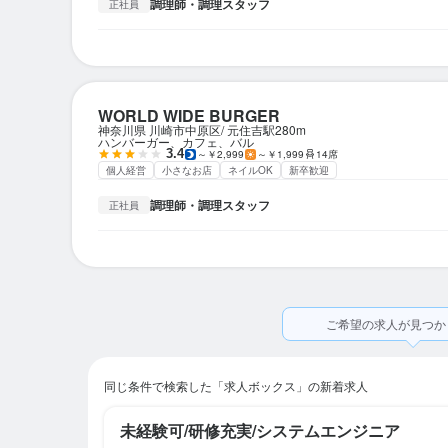
調理師・調理スタッフ
正社員
WORLD WIDE BURGER
神奈川県 川崎市中原区
元住吉駅
280m
ハンバーガー、カフェ、バル
3.4
～￥2,999
～￥1,999
14席
個人経営
小さなお店
ネイルOK
新卒歓迎
調理師・調理スタッフ
正社員
ご希望の求人が見つか
同じ条件で検索した「求人ボックス」の新着求人
未経験可/研修充実/システムエンジニア