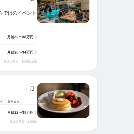
ならではのイベント
月給
32〜38万円
月給
26〜34万円
最終更新日：30日以上前
K
新卒歓迎
月給
22〜35万円
最終更新日：23日前