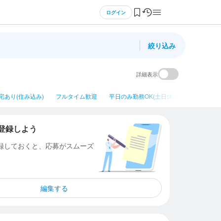
ログイン
絞り込み
詳細表示
宅あり(住み込み)
フルタイム歓迎
平日のみ勤務OK(土日休み)
シニア・
登録しよう
登録しておくと、応募がスムーズ
編集する