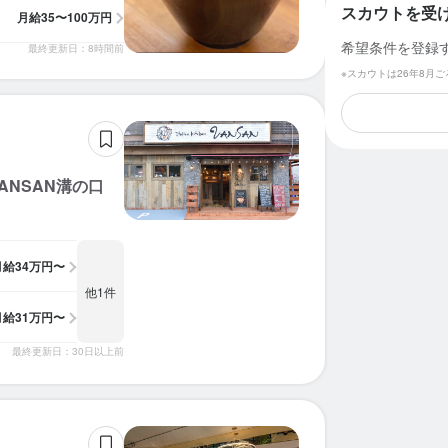
スカウトを受
月給
35〜100万円
希望条件を登録
最終更新日：8時間前
※スカウトは26年8月
ANSAN溝の口
月給
34万円〜
他1件
月給
31万円〜
最終更新日：30日以上前