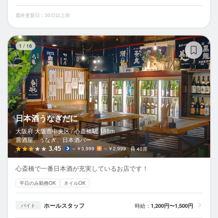
最終更新日：30日以上前
日
1
/
16
日本酒うなぎだに
大阪府 大阪市中央区 /
心斎橋
駅
188m
居酒屋、うなぎ、日本酒バー
3.45
～￥3,999
～￥2,999
40席
心斎橋で一番日本酒が充実しているお店です！
平日のみ勤務OK
ネイルOK
ホールスタッフ
時給：
1,200円〜1,500円
バイト