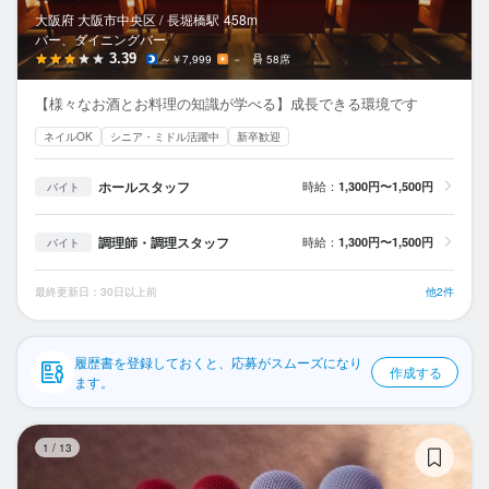
応募履歴
大阪府 大阪市中央区 /
長堀橋
駅
458m
バー、ダイニングバー
WEB履歴書
3.39
～￥7,999
－
58席
【様々なお酒とお料理の知識が学べる】成長できる環境です
スカウト・メルマガ受信設定
ネイルOK
シニア・ミドル活躍中
新卒歓迎
ヘルプ・お問い合わせフォーム
ホールスタッフ
時給：
1,300円〜1,500円
バイト
掲載をご検討の店舗様へ
調理師・調理スタッフ
時給：
1,300円〜1,500円
バイト
食べログ求人PRESS
プライバシーポリシー
最終更新日：30日以上前
他2件
利用規約
履歴書を登録しておくと、応募がスムーズになり
企業情報
作成する
ます。
lu
1
/
13