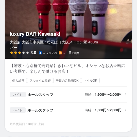
luxury BAR Kawasaki
大阪府 大阪市中央区 /
なんば（大阪メトロ）
駅
460m
バー
3.0
～￥3,999
－
30席
【難波・心斎橋で高時給】きれいなビル、オシャレなお店☆幅広
い客層で、楽しんで働けるお店！
個人経営
フルタイム歓迎
平日のみ勤務OK
ネイルOK
ホールスタッフ
時給：
1,500円〜2,000円
バイト
ホールスタッフ
時給：
1,500円〜2,000円
バイト
最終更新日：30日以上前