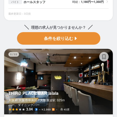
ホールスタッフ
時給：
1,180円〜1,350円
バイト
最終更新日：3日前
理想の求人が見つかりませんか？
条件を絞り込む
TH
1
/
11
THIRD PLACE BAR lalala
大阪府 大阪市中央区 /
大阪難波
駅
325m
バー、ダイニングバー
3.04
～￥2,999
－
40席