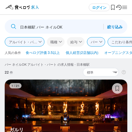
メニュー
ログイン
絞り込み
日本橋駅 バー ネイルOK
ログイン・無料会員登録
アルバイト・パート
職種
給与
バー
こだわり条
食べログ求人TOP
食べログ評価 3.5以上
個人経営(2店舗以内)
オープニングス
人気の条件
バー ネイルOK アルバイト・パート の求人情報 - 日本橋駅
求人検索
22
件
マイページ管理
ガ
1
/
21
閲覧履歴
気になる求人
検索履歴・保存した条件
ガルリ