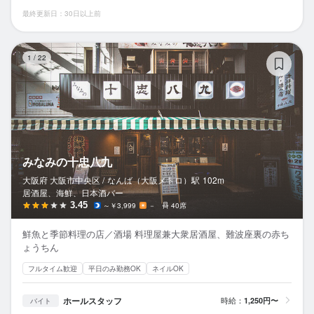
最終更新日：30日以上前
み
1
/
22
みなみの十忠八九
大阪府 大阪市中央区 /
なんば（大阪メトロ）
駅
102m
居酒屋、海鮮、日本酒バー
3.45
～￥3,999
－
40席
鮮魚と季節料理の店／酒場 料理屋兼大衆居酒屋、難波座裏の赤ち
ょうちん
フルタイム歓迎
平日のみ勤務OK
ネイルOK
ホールスタッフ
時給：
1,250円〜
バイト