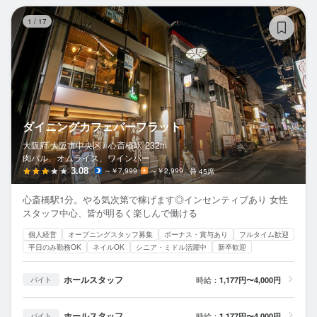
ダ
1
/
17
ダイニングカフェバーフラット
大阪府 大阪市中央区 /
心斎橋
駅
232m
肉バル、オムライス、ワインバー
3.08
～￥7,999
～￥2,999
45席
心斎橋駅1分。やる気次第で稼げます◎インセンティブあり 女性
スタッフ中心、皆が明るく楽しんで働ける
個人経営
オープニングスタッフ募集
ボーナス・賞与あり
フルタイム歓迎
平日のみ勤務OK
ネイルOK
シニア・ミドル活躍中
新卒歓迎
ホールスタッフ
時給：
1,177円〜4,000円
バイト
ホールスタッフ
時給：
1,177円〜4,000円
バイト