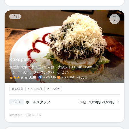
Ko
1
/
13
Kokopelli
大阪府 大阪市中央区 /
なんば（大阪メトロ）
駅
184m
ハンバーガー、ダイニングバー、ビアバー
3.38
～￥3,999
～￥1,999
20席
個人経営
小さなお店
ネイルOK
ホールスタッフ
時給：
1,200円〜1,500円
バイト
最終更新日：30日以上前