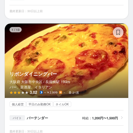
最終更新日：30日以上前
リ
1
/
13
リボンダイニングバー
大阪府 大阪市中央区 /
長堀橋
駅
193m
バー、居酒屋、イタリアン
3.02
～￥2,999
－
21席
個人経営
平日のみ勤務OK
ネイルOK
バーテンダー
時給：
1,200円〜1,500円
バイト
最終更新日：30日以上前