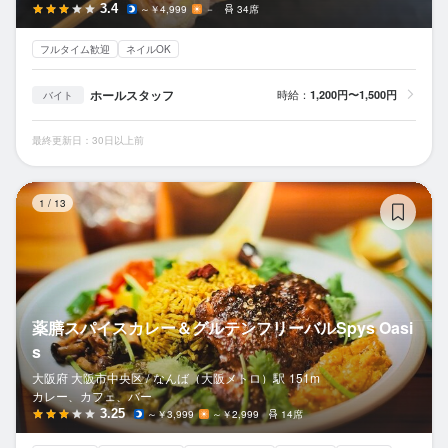
3.4
～￥4,999
－
34席
フルタイム歓迎
ネイルOK
ホールスタッフ
時給：
1,200円〜1,500円
バイト
最終更新日：30日以上前
薬
1
/
13
薬膳スパイスカレー＆グルテンフリーバルSpys Oasi
s
大阪府 大阪市中央区 /
なんば（大阪メトロ）
駅
151m
カレー、カフェ、バー
3.25
～￥3,999
～￥2,999
14席