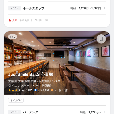
ホールスタッフ
時給：
1,200円〜1,300円
バイト
人気
最終更新日：30日以上前
Ju
1
/
9
Just Smile Bar.S 心斎橋
大阪府 大阪市中央区 /
長堀橋
駅
174m
ダイニングバー、バー、居酒屋
3.02
～￥3,999
－
20席
ネイルOK
バーテンダー
時給：
1,177円〜
バイト