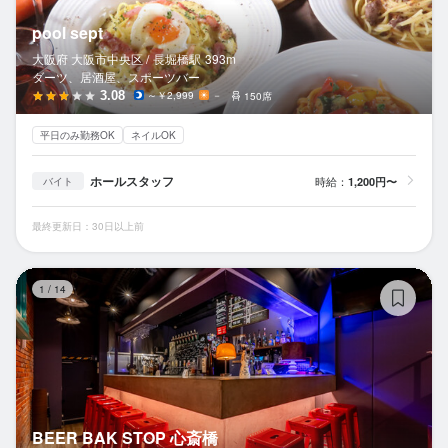
pool sept
大阪府 大阪市中央区 /
長堀橋
駅
393m
ダーツ、居酒屋、スポーツバー
3.08
～￥2,999
－
150席
平日のみ勤務OK
ネイルOK
ホールスタッフ
時給：
1,200円〜
バイト
最終更新日：30日以上前
BE
1
/
14
BEER BAK STOP 心斎橋