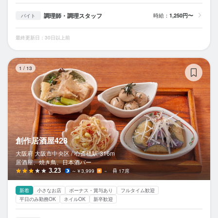
調理師・調理スタッフ
時給：
1,250円〜
バイト
最終更新日：30日以上前
創
1
/
13
創作居酒屋428
大阪府 大阪市中央区 /
心斎橋
駅
316m
居酒屋、焼き鳥、日本酒バー
3.23
～￥3,999
－
17席
新着
小さなお店
ボーナス・賞与あり
フルタイム歓迎
平日のみ勤務OK
ネイルOK
新卒歓迎