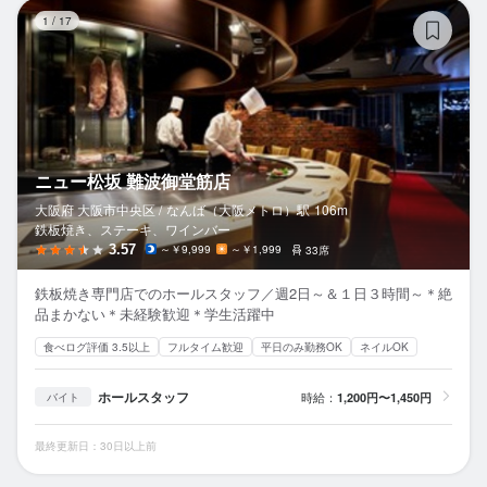
ニ
1
/
17
ニュー松坂 難波御堂筋店
大阪府 大阪市中央区 /
なんば（大阪メトロ）
駅
106m
鉄板焼き、ステーキ、ワインバー
3.57
～￥9,999
～￥1,999
33席
鉄板焼き専門店でのホールスタッフ／週2日～＆１日３時間～＊絶
品まかない＊未経験歓迎＊学生活躍中
食べログ評価 3.5以上
フルタイム歓迎
平日のみ勤務OK
ネイルOK
ホールスタッフ
時給：
1,200円〜1,450円
バイト
最終更新日：30日以上前