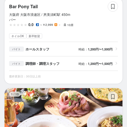
Ba
Bar Pony Tail
大阪府 大阪市浪速区 /
恵美須町
駅
450m
バー
0.0
～￥2,999
－
10席
ネイルOK
新卒歓迎
ホールスタッフ
時給：
1,200円〜1,500円
バイト
調理師・調理スタッフ
時給：
1,200円〜1,500円
バイト
最終更新日：30日以上前
po
1
/
13