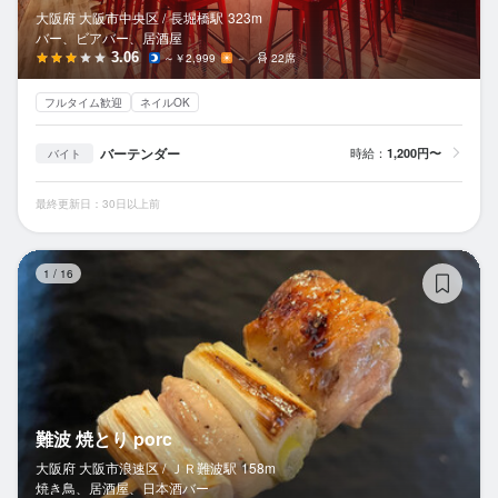
大阪府 大阪市中央区 /
長堀橋
駅
323m
バー、ビアバー、居酒屋
3.06
～￥2,999
－
22席
フルタイム歓迎
ネイルOK
バーテンダー
時給：
1,200円〜
バイト
最終更新日：30日以上前
難
1
/
16
難波 焼とり porc
大阪府 大阪市浪速区 /
ＪＲ難波
駅
158m
焼き鳥、居酒屋、日本酒バー