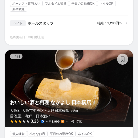
ボーナス・賞与あり
フルタイム歓迎
平日のみ勤務OK
ネイルOK
新卒歓迎
ホールスタッフ
時給：
1,200円〜
バイト
最終更新日：30日以上前
お
1
/
13
おいしい酒と料理 なかよし 日本橋店
大阪府 大阪市中央区 /
近鉄日本橋
駅
99m
居酒屋、海鮮、日本酒バー
3.23
～￥3,999
－
17席
個人経営
小さなお店
平日のみ勤務OK
ネイルOK