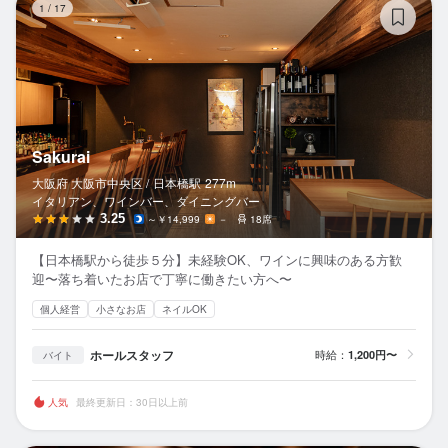
1
/
17
Sakurai
大阪府 大阪市中央区 /
日本橋
駅
277m
イタリアン、ワインバー、ダイニングバー
3.25
～￥14,999
－
18席
【日本橋駅から徒歩５分】未経験OK、ワインに興味のある方歓
迎〜落ち着いたお店で丁寧に働きたい方へ〜
個人経営
小さなお店
ネイルOK
ホールスタッフ
時給：
1,200円〜
バイト
人気
最終更新日：30日以上前