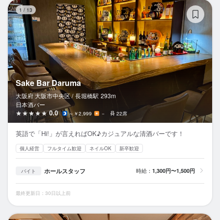
Sa
1
/
13
Sake Bar Daruma
大阪府 大阪市中央区 /
長堀橋
駅
293m
日本酒バー
0.0
～￥2,999
－
22席
英語で「Hi!」が言えればOK♪カジュアルな清酒バーです！
個人経営
フルタイム歓迎
ネイルOK
新卒歓迎
ホールスタッフ
時給：
1,300円〜1,500円
バイト
最終更新日：30日以上前
Sa