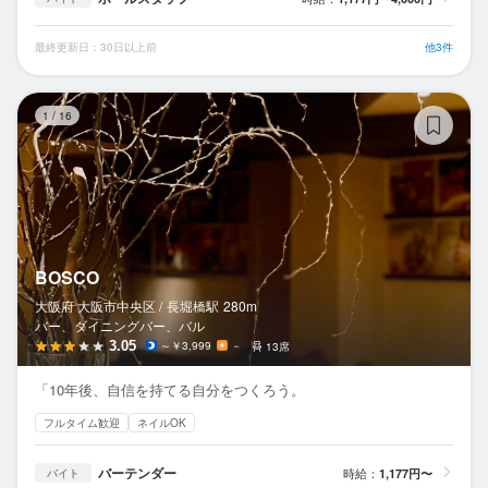
最終更新日：30日以上前
他3件
B
1
/
16
BOSCO
大阪府 大阪市中央区 /
長堀橋
駅
280m
バー、ダイニングバー、バル
3.05
～￥3,999
－
13席
「10年後、自信を持てる自分をつくろう。
フルタイム歓迎
ネイルOK
バーテンダー
時給：
1,177円〜
バイト