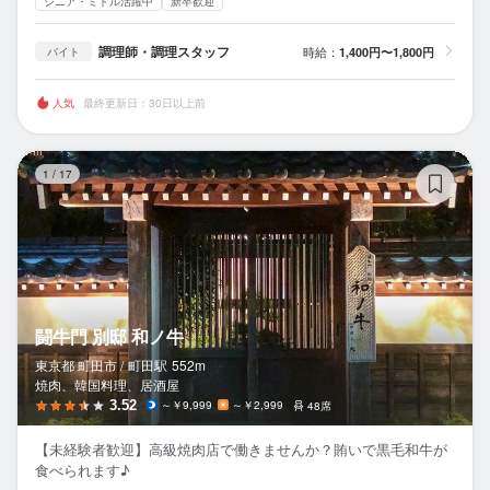
シニア・ミドル活躍中
新卒歓迎
調理師・調理スタッフ
時給：
1,400円〜1,800円
バイト
人気
最終更新日：30日以上前
闘
1
/
17
闘牛門 別邸 和ノ牛
東京都 町田市 /
町田
駅
552m
焼肉、韓国料理、居酒屋
3.52
～￥9,999
～￥2,999
48席
【未経験者歓迎】高級焼肉店で働きませんか？賄いで黒毛和牛が
食べられます♪