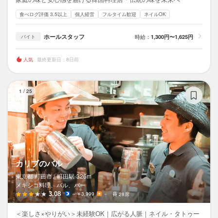
食べログ評価 3.5以上
個人経営
フルタイム歓迎
ネイルOK
ホールスタッフ
時給：
1,300円〜1,625円
バイト
人気
最終更新日：8日前
カ
1
/
25
カリブのバル
東京都 町田市 /
町田
駅
326m
メキシコ料理、バル、バー
3.08
～￥3,999
－
28席
＜楽しさ×やりがい＞未経験OK｜広がる人脈｜ネイル・タトゥー