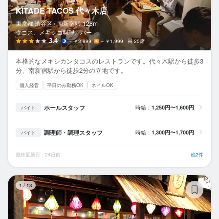
KITADE TACOS 代々木店
東京都 渋谷区 /
南新宿
駅
128m
タコス、メキシコ料理、バー
3.4
～￥3,999
～￥1,999
25席
本格的なメキシカンタコスのレストランです。代々木駅から徒歩3
分、南新宿駅から徒歩2分の立地です。
個人経営
平日のみ勤務OK
ネイルOK
ホールスタッフ
時給：
1,250円〜1,600円
バイト
調理師・調理スタッフ
時給：
1,300円〜1,700円
バイト
最終更新日：24日前
他2件
夜
1
/
13