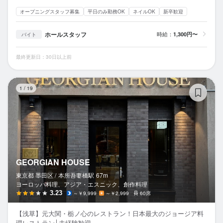
オープニングスタッフ募集
平日のみ勤務OK
ネイルOK
新卒歓迎
ホールスタッフ
時給：
1,300円〜
バイト
最終更新日：30日以上前
GE
1
/
19
GEORGIAN HOUSE
東京都 墨田区 /
本所吾妻橋
駅
67m
ヨーロッパ料理、アジア・エスニック、創作料理
3.23
～￥9,999
～￥2,999
60席
【浅草】元大関・栃ノ心のレストラン！日本最大のジョージア料
理レストラン│未経験歓迎