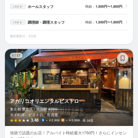
ホールスタッフ
時給：
1,500円〜1,800円
バイト
調理師・調理スタッフ
時給：
1,500円〜1,800円
バイト
最終更新日：3日前
ア
1
/
17
アガリコオリエンタルビストロ
東京都 豊島区 /
池袋
駅
439m
タイ料理、ビストロ、居酒屋
3.48
～￥2,999
～￥3,999
38席
池袋で話題のお店！アルバイト時給最大1750円！さらにインセン