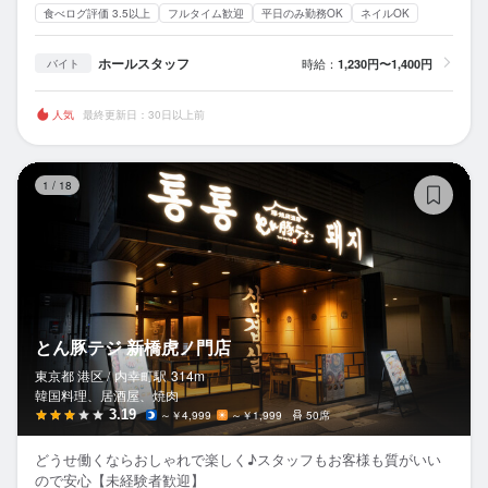
食べログ評価 3.5以上
フルタイム歓迎
平日のみ勤務OK
ネイルOK
ホールスタッフ
時給：
1,230円〜1,400円
バイト
人気
最終更新日：30日以上前
と
1
/
18
とん豚テジ 新橋虎ノ門店
東京都 港区 /
内幸町
駅
314m
韓国料理、居酒屋、焼肉
3.19
～￥4,999
～￥1,999
50席
どうせ働くならおしゃれで楽しく♪スタッフもお客様も質がいい
ので安心【未経験者歓迎】