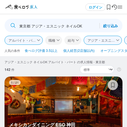
メニュー
ログイン
絞り込み
東京都 アジア・エスニック ネイルOK
ログイン・無料会員登録
アルバイト・パート
職種
給与
アジア・エスニック
食べログ求人TOP
食べログ評価 3.5以上
個人経営(2店舗以内)
オープニングス
人気の条件
アジア・エスニック ネイルOK アルバイト・パート の求人情報 - 東京都
求人検索
142
件
マイページ管理
メ
1
/
21
閲覧履歴
気になる求人
検索履歴・保存した条件
メキシカンダイニング ESO 神田