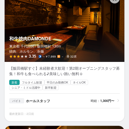
和牛焼肉DAMONDE
東京都 千代田区 /
飯田橋
駅
130m
焼肉、ホルモン、冷麺
3.35
～￥7,999
－
32席
【飯田橋駅すぐ】未経験者大歓迎！第2期オープニングスタッフ募
集！和牛も食べられる♪美味しい賄い無料☺
新着
フルタイム歓迎
平日のみ勤務OK
ネイルOK
シニア・ミドル活躍中
新卒歓迎
ホールスタッフ
時給：
1,300円〜
バイト
最終更新日：2日前
hu