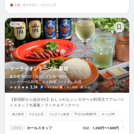
人気
最終更新日：30日以上前
マ
1
/
19
マーライオンテーブル 新宿
東京都 新宿区 /
新宿三丁目
駅
183m
シンガポール料理、タイ料理、ベトナム料理
3.34
～￥4,999
～￥1,999
24席
【新宿駅から徒歩3分】おしゃれなシンガポール料理店でアルバイ
トスタッフ大募集！ランチ＆ディナー☆
個人経営
小さなお店
フルタイム歓迎
平日のみ勤務OK
ネイルOK
ホールスタッフ
時給：
1,250円〜1,600円
バイト