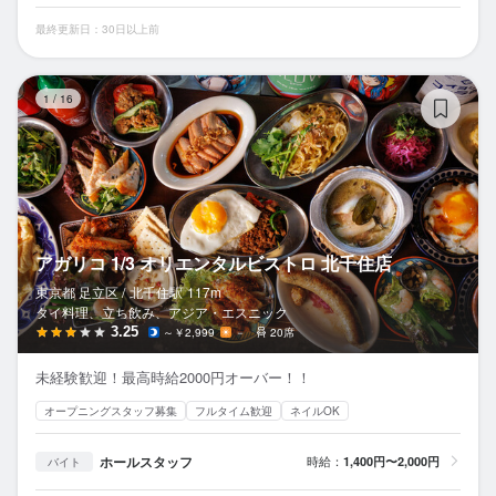
最終更新日：30日以上前
ア
1
/
16
アガリコ 1/3 オリエンタルビストロ 北千住店
東京都 足立区 /
北千住
駅
117m
タイ料理、立ち飲み、アジア・エスニック
3.25
～￥2,999
－
20席
未経験歓迎！最高時給2000円オーバー！！
オープニングスタッフ募集
フルタイム歓迎
ネイルOK
ホールスタッフ
時給：
1,400円〜2,000円
バイト