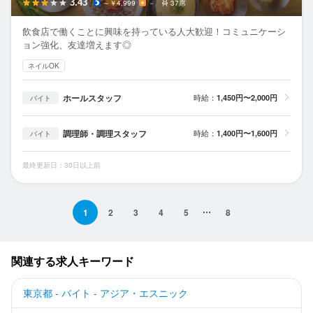
3.43
～￥4,999
－
37席
飲食店で働くことに興味を持っている人大歓迎！コミュニケーシ
ョン強化、友達増えます◎
ネイルOK
ホールスタッフ
時給：
1,450円〜2,000円
バイト
調理師・調理スタッフ
時給：
1,400円〜1,600円
バイト
最終更新日：30日以上前
1
2
3
4
5
8
関連する求人キーワード
東京都 - バイト - アジア・エスニック