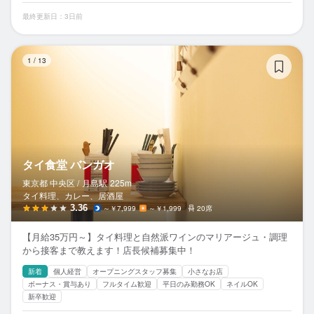
最終更新日：3日前
タ
1
/
13
タイ食堂 バンガオ
東京都 中央区 /
月島
駅
225m
タイ料理、カレー、居酒屋
3.36
～￥7,999
～￥1,999
20席
【月給35万円～】タイ料理と自然派ワインのマリアージュ・調理
から接客まで教えます！店長候補募集中！
新着
個人経営
オープニングスタッフ募集
小さなお店
ボーナス・賞与あり
フルタイム歓迎
平日のみ勤務OK
ネイルOK
新卒歓迎