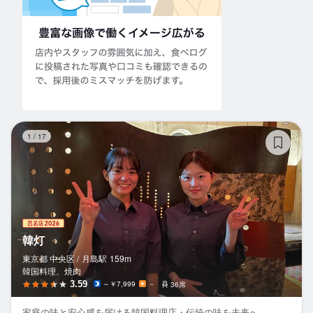
韓
1
/
17
韓灯
東京都 中央区 /
月島
駅
159m
韓国料理、焼肉
3.59
～￥7,999
－
36席
家庭の味と安心感を届ける韓国料理店・伝統の味を未来へ