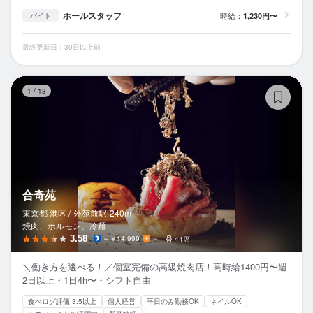
ホールスタッフ
時給：
1,230円〜
バイト
最終更新日：30日以上前
合
1
/
13
合奇苑
東京都 港区 /
外苑前
駅
240m
焼肉、ホルモン、冷麺
3.58
～￥14,999
－
44席
＼働き方を選べる！／個室完備の高級焼肉店！高時給1400円〜週
2日以上・1日4h〜・シフト自由
食べログ評価 3.5以上
個人経営
平日のみ勤務OK
ネイルOK