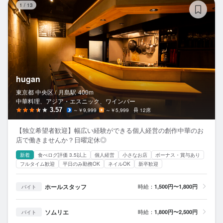
1
/
13
hugan
東京都 中央区 /
月島
駅
400m
中華料理、アジア・エスニック、ワインバー
3.57
～￥9,999
～￥5,999
12席
【独立希望者歓迎】幅広い経験ができる個人経営の創作中華のお
店で働きませんか？日曜定休◎
新着
食べログ評価 3.5以上
個人経営
小さなお店
ボーナス・賞与あり
フルタイム歓迎
平日のみ勤務OK
ネイルOK
新卒歓迎
ホールスタッフ
時給：
1,500円〜1,800円
バイト
ソムリエ
時給：
1,800円〜2,500円
バイト