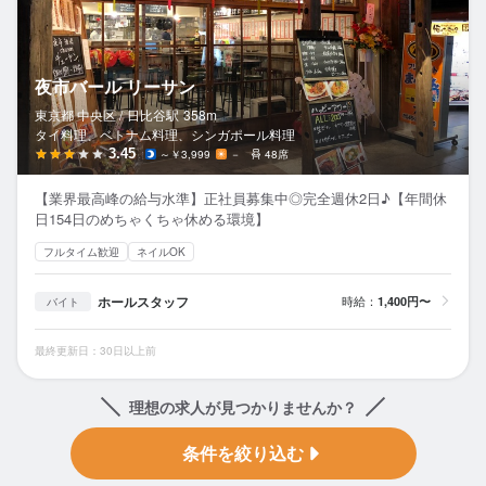
夜市バール リーサン
東京都 中央区 /
日比谷
駅
358m
タイ料理、ベトナム料理、シンガポール料理
3.45
～￥3,999
－
48席
【業界最高峰の給与水準】正社員募集中◎完全週休2日♪【年間休
日154日のめちゃくちゃ休める環境】
フルタイム歓迎
ネイルOK
ホールスタッフ
時給：
1,400円〜
バイト
最終更新日：30日以上前
理想の求人が見つかりませんか？
条件を絞り込む