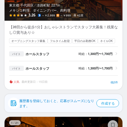
応募履歴
東京都 千代田区 /
淡路町
駅
227m
メキシコ料理、ダイニングバー、肉料理
WEB履歴書
3.26
～￥2,999
～￥999
42席
【神田から徒歩1分】おしゃレストランでスタッフ大募集！残業な
スカウト・メルマガ受信設定
し◎賞与あり☆
オープニングスタッフ募集
フルタイム歓迎
平日のみ勤務OK
ネイルOK
ヘルプ・お問い合わせフォーム
ホールスタッフ
時給：
1,300円〜1,700円
バイト
掲載をご検討の店舗様へ
食べログ求人PRESS
ホールスタッフ
時給：
1,300円〜1,700円
バイト
プライバシーポリシー
人気
最終更新日：15日前
他2件
利用規約
企業情報
履歴書を登録しておくと、応募がスムーズになり
作成する
ます。
和
1
/
21