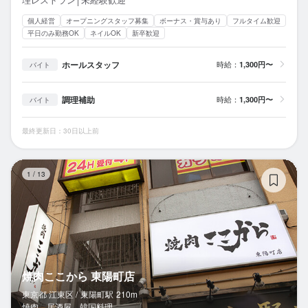
個人経営
オープニングスタッフ募集
ボーナス・賞与あり
フルタイム歓迎
平日のみ勤務OK
ネイルOK
新卒歓迎
ホールスタッフ
時給：
1,300円〜
バイト
調理補助
時給：
1,300円〜
バイト
最終更新日：30日以上前
焼
1
/
13
焼肉ここから 東陽町店
東京都 江東区 /
東陽町
駅
210m
焼肉、居酒屋、韓国料理