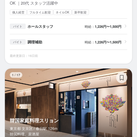
OK ｜20代 スタッフ活躍中
個人経営
フルタイム歓迎
ネイルOK
新卒歓迎
ホールスタッフ
時給：
1,226円〜1,500円
バイト
調理補助
時給：
1,226円〜1,500円
バイト
最終更新日：16日前
韓
1
/
17
韓国家庭料理スリョン
東京都 文京区 /
春日
駅
126m
韓国料理、居酒屋