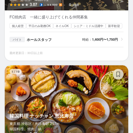
3.07
～￥4,999
－
30席
FC焼肉店 一緒に盛り上げてくれる仲間募集
個人経営
平日のみ勤務OK
ネイルOK
シニア・ミドル活躍中
新卒歓迎
ホールスタッフ
時給：
1,400円〜1,750円
バイト
最終更新日：30日以上前
韓
1
/
19
韓国料理 ナッチャン 恵比寿店
東京都 渋谷区 /
恵比寿
駅
257m
韓国料理、焼肉、鍋