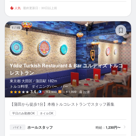
人気
最終更新日：30日以上前
Yı
1
/
15
Yıldız Turkish Restaurant & Bar ユルディズ トルコ
レストラン
東京都 大田区 /
蒲田
駅
182m
トルコ料理、ダイニングバー、バー
3.4
～￥2,999
～￥1,999
22席
【蒲田から徒歩1分】本格トルコレストランでスタッフ募集
平日のみ勤務OK
ネイルOK
ホールスタッフ
時給：
1,230円〜
バイト