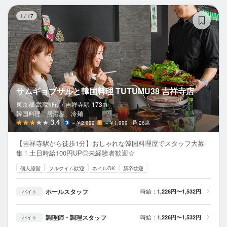
サ
1
/
17
サムギョプサルと韓国料理 TUTUMU38 吉祥寺店
東京都 武蔵野市 /
吉祥寺
駅
173m
韓国料理、居酒屋、冷麺
3.4
～￥2,999
～￥1,999
26席
【吉祥寺駅から徒歩1分】おしゃれな韓国料理屋でスタッフ大募
集！土日時給100円UP◎未経験者歓迎☆
個人経営
フルタイム歓迎
ネイルOK
新卒歓迎
ホールスタッフ
時給：
1,226円〜1,532円
バイト
調理師・調理スタッフ
時給：
1,226円〜1,532円
バイト