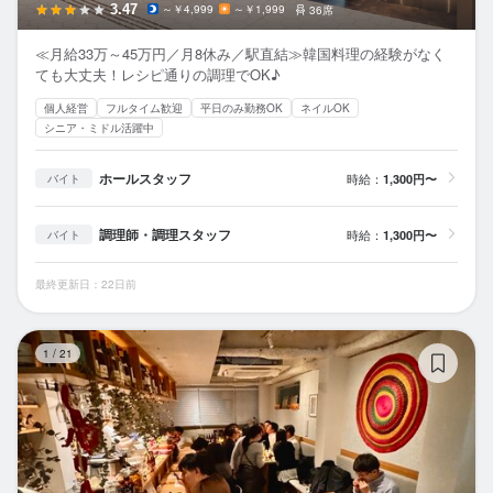
3.47
～￥4,999
～￥1,999
36席
≪月給33万～45万円／月8休み／駅直結≫韓国料理の経験がなく
ても大丈夫！レシピ通りの調理でOK♪
個人経営
フルタイム歓迎
平日のみ勤務OK
ネイルOK
シニア・ミドル活躍中
ホールスタッフ
時給：
1,300円〜
バイト
調理師・調理スタッフ
時給：
1,300円〜
バイト
最終更新日：22日前
KI
1
/
21