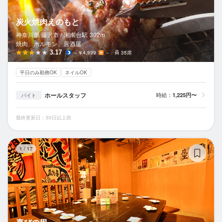
炭火焼肉えのもと
神奈川県 藤沢市 /
湘南台
駅
302m
焼肉、ホルモン、居酒屋
3.17
～￥4,999
－
35席
平日のみ勤務OK
ネイルOK
ホールスタッフ
時給：
1,225円〜
バイト
最終更新日：30日以上前
喜
1
/
17