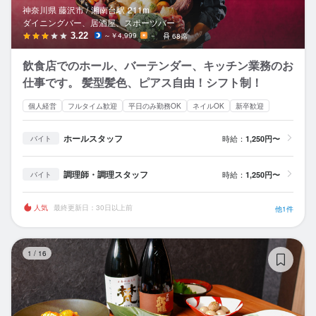
神奈川県 藤沢市 /
湘南台
駅
211m
ダイニングバー、居酒屋、スポーツバー
3.22
～￥4,999
－
68席
飲食店でのホール、バーテンダー、キッチン業務のお
仕事です。 髪型髪色、ピアス自由！シフト制！
個人経営
フルタイム歓迎
平日のみ勤務OK
ネイルOK
新卒歓迎
ホールスタッフ
時給：
1,250円〜
バイト
調理師・調理スタッフ
時給：
1,250円〜
バイト
人気
最終更新日：30日以上前
他1件
酒
1
/
16