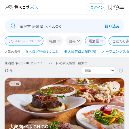
メニュー
ログイン
絞り込み
藤沢市 居酒屋 ネイルOK
ログイン・無料会員登録
アルバイト・パート
職種
給与
居酒屋
こだわり
食べログ求人TOP
食べログ評価 3.5以上
個人経営(2店舗以内)
オープニングス
人気の条件
居酒屋 ネイルOK アルバイト・パート の求人情報 - 藤沢市
求人検索
19
件
マイページ管理
大
1
/
16
閲覧履歴
気になる求人
検索履歴・保存した条件
大衆肉バル CHICO