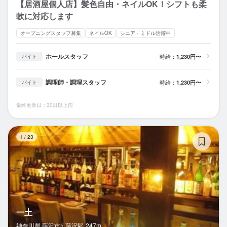
【居酒屋個人店】髪色自由・ネイルOK！シフトも柔
軟に対応します
オープニングスタッフ募集
ネイルOK
シニア・ミドル活躍中
ホールスタッフ
時給：
1,230円〜
バイト
調理師・調理スタッフ
時給：
1,230円〜
バイト
最終更新日：30日以上前
一
1
/
23
一土
神奈川県 藤沢市 /
藤沢
駅
247m