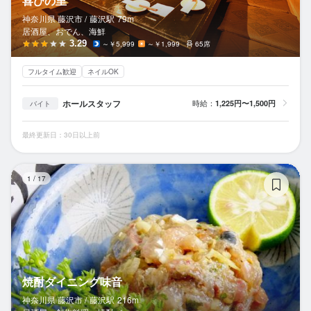
喜びの里
神奈川県 藤沢市 /
藤沢
駅
79m
居酒屋、おでん、海鮮
3.29
～￥5,999
～￥1,999
65席
フルタイム歓迎
ネイルOK
ホールスタッフ
時給：
1,225円〜1,500円
バイト
最終更新日：30日以上前
焼
1
/
17
焼酎ダイニング味音
神奈川県 藤沢市 /
藤沢
駅
216m