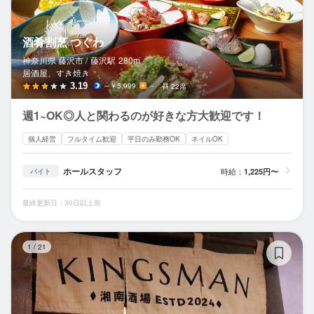
酒肴割烹 つぐわ
神奈川県 藤沢市 /
藤沢
駅
280m
居酒屋、すき焼き
3.19
～￥5,999
－
22席
週1~OK◎人と関わるのが好きな方大歓迎です！
個人経営
フルタイム歓迎
平日のみ勤務OK
ネイルOK
ホールスタッフ
時給：
1,225円〜
バイト
最終更新日：30日以上前
湘
1
/
21