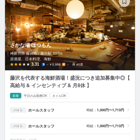
さかな場 はつもん
神奈川県 藤沢市 /
藤沢
駅
117m
居酒屋、日本料理、海鮮
3.31
～￥5,999
－
40席
藤沢を代表する海鮮酒場！盛況につき追加募集中◎【
高給与 & インセンティブ & 月8休 】
新着
平日のみ勤務OK
ネイルOK
ホールスタッフ
時給：
1,300円〜1,713円
バイト
ホールスタッフ
時給：
1,300円〜1,713円
バイト
最終更新日：1日前