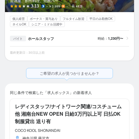
居酒屋、創作料理、焼酎バー
3.13
～￥3,999
－
48席
個人経営
ボーナス・賞与あり
フルタイム歓迎
平日のみ勤務OK
ネイルOK
シニア・ミドル活躍中
ホールスタッフ
時給：
1,230円〜
バイト
最終更新日：30日以上前
ご希望の求人が見つかりませんか？
同じ条件で検索した「求人ボックス」の新着求人
レディスタッフ/ナイトワーク関連/コスチューム
他 湘南台NEW OPEN 日給3万円以上可 日払OK
制服貸出 送り有
COCO KOOL SHONANDAI
神奈川県 藤沢市