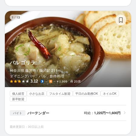
バ
1
/
13
バル ゴリラ
神奈川県 藤沢市 /
藤沢
駅
211m
ダイニングバー、バル、創作料理
3.12
－
～￥1,999
20席
個人経営
小さなお店
フルタイム歓迎
平日のみ勤務OK
ネイルOK
新卒歓迎
バーテンダー
時給：
1,225円〜1,600円
バイト
最終更新日：30日以上前