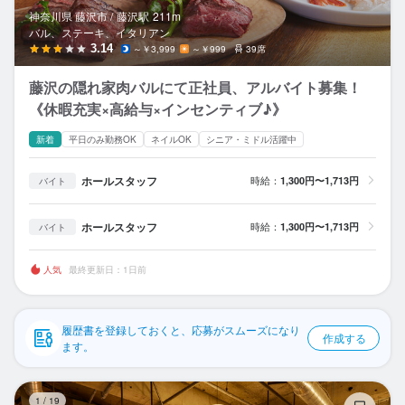
応募履歴
神奈川県 藤沢市 /
藤沢
駅
211m
バル、ステーキ、イタリアン
WEB履歴書
3.14
～￥3,999
～￥999
39席
藤沢の隠れ家肉バルにて正社員、アルバイト募集！
スカウト・メルマガ受信設定
《休暇充実×高給与×インセンティブ♪》
ヘルプ・お問い合わせフォーム
新着
平日のみ勤務OK
ネイルOK
シニア・ミドル活躍中
掲載をご検討の店舗様へ
ホールスタッフ
時給：
1,300円〜1,713円
バイト
食べログ求人PRESS
ホールスタッフ
時給：
1,300円〜1,713円
バイト
プライバシーポリシー
利用規約
人気
最終更新日：1日前
企業情報
履歴書を登録しておくと、応募がスムーズになり
作成する
ます。
さ
1
/
19