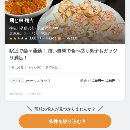
麺と串 翔吉
神奈川県 藤沢市 /
長後
駅
119m
居酒屋、ラーメン、串焼き
3.08
～￥4,999
－
22席
駅近で楽々通勤！ 賄い無料で食べ盛り男子もガッツ
リ満足！
個人経営
ネイルOK
新卒歓迎
ホールスタッフ
時給：
1,230円〜1,230円
バイト
最終更新日：30日以上前
理想の求人が見つかりませんか？
条件を絞り込む