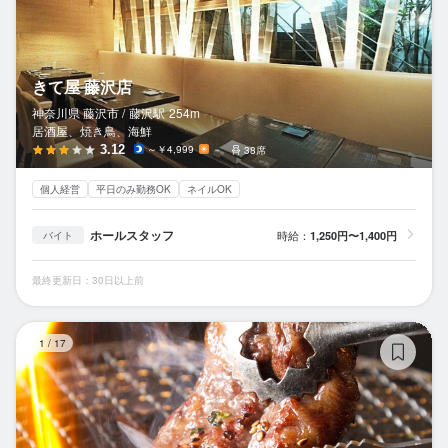
きて屋 藤沢店
神奈川県 藤沢市 /
藤沢
駅
254m
居酒屋、焼き鳥、海鮮
3.12
～￥4,999
－
38席
個人経営
平日のみ勤務OK
ネイルOK
ホールスタッフ
時給：
1,250円〜1,400円
バイト
最終更新日：30日以上前
炭
1
/
17