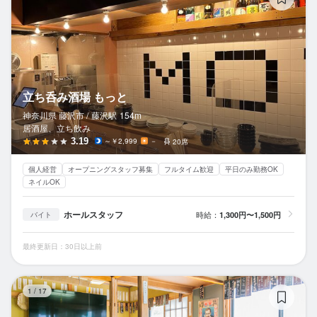
立ち呑み酒場 もっと
神奈川県 藤沢市 /
藤沢
駅
154m
居酒屋、立ち飲み
3.19
～￥2,999
－
20席
個人経営
オープニングスタッフ募集
フルタイム歓迎
平日のみ勤務OK
ネイルOK
ホールスタッフ
時給：
1,300円〜1,500円
バイト
最終更新日：30日以上前
片
1
/
17