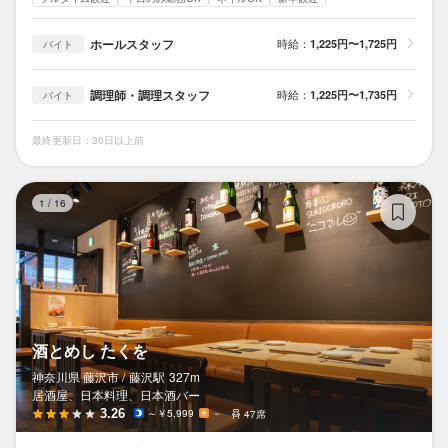
ホールスタッフ
時給：
1,225円〜1,725円
バイト
調理師・調理スタッフ
時給：
1,225円〜1,735円
バイト
最終更新日：30日以上前
酒
1
/
16
酒とめし たくを
神奈川県 藤沢市 /
藤沢
駅
327m
居酒屋、日本料理、日本酒バー
3.26
～￥5,999
－
47席