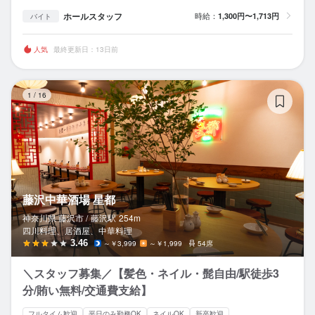
ホールスタッフ
時給：
1,300円〜1,713円
バイト
人気
最終更新日：13日前
藤
1
/
16
藤沢中華酒場 星都
神奈川県 藤沢市 /
藤沢
駅
254m
四川料理、居酒屋、中華料理
3.46
～￥3,999
～￥1,999
54席
＼スタッフ募集／【髪色・ネイル・髭自由/駅徒歩3
分/賄い無料/交通費支給】
フルタイム歓迎
平日のみ勤務OK
ネイルOK
新卒歓迎