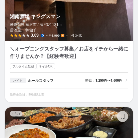
湘南酒場 キングスマン
神奈川県 藤沢市 /
藤沢
駅
121m
居酒屋、串揚げ
3.09
～￥4,999
－
34席
＼オープニングスタッフ募集／お店をイチから一緒に
作りませんか？【経験者歓迎】
フルタイム歓迎
ネイルOK
ホールスタッフ
時給：
1,250円〜1,500円
バイト
最終更新日：30日以上前
麺
1
/
21