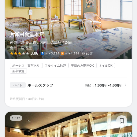
片瀬村食堂本店
神奈川県 藤沢市 /
湘南江の島
駅
124m
食堂、居酒屋
3.06
～￥3,999
～￥1,999
89席
ボーナス・賞与あり
フルタイム歓迎
平日のみ勤務OK
ネイルOK
新卒歓迎
ホールスタッフ
時給：
1,300円〜1,500円
バイト
最終更新日：30日以上前
き
1
/
17