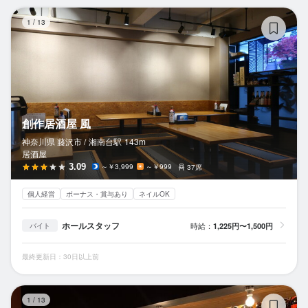
創
1
/
13
創作居酒屋 風
神奈川県 藤沢市 /
湘南台
駅
143m
居酒屋
3.09
～￥3,999
～￥999
37席
個人経営
ボーナス・賞与あり
ネイルOK
ホールスタッフ
時給：
1,225円〜1,500円
バイト
最終更新日：30日以上前
立
1
/
13