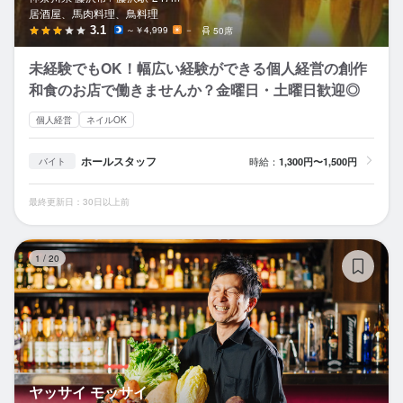
居酒屋、馬肉料理、鳥料理
3.1
～￥4,999
－
50席
未経験でもOK！幅広い経験ができる個人経営の創作
和食のお店で働きませんか？金曜日・土曜日歓迎◎
個人経営
ネイルOK
ホールスタッフ
時給：
1,300円〜1,500円
バイト
最終更新日：30日以上前
ヤ
1
/
20
ヤッサイ モッサイ