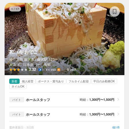
和
1
/
17
和バル おでこ
神奈川県 藤沢市 /
藤沢
駅
123m
居酒屋、日本酒バー、海鮮
3.32
～￥4,999
－
28席
新着
個人経営
ボーナス・賞与あり
フルタイム歓迎
平日のみ勤務OK
ネイルOK
ホールスタッフ
時給：
1,300円〜1,500円
バイト
ホールスタッフ
時給：
1,300円〜1,500円
バイト
最終更新日：3日前
他1件