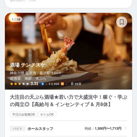
酒
1
/
18
酒場 テンノスケ
神奈川県 藤沢市 /
藤沢
駅
154m
居酒屋、海鮮、天ぷら
3.31
～￥3,999
－
38席
大注目の天ぷら酒場★若い力で大盛況中！稼ぐ・学ぶ
の両立◎【高給与 & インセンティブ & 月8休】
平日のみ勤務OK
ネイルOK
ホールスタッフ
時給：
1,300円〜1,713円
バイト