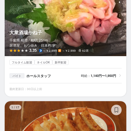
大衆酒場かね子
千葉県 柏市 /
柏
駅
251m
居酒屋、もつ焼き、日本料理
3.35
～￥2,999
～￥2,999
62席
フルタイム歓迎
ネイルOK
新卒歓迎
ホールスタッフ
時給：
1,140円〜1,950円
バイト
最終更新日：30日以上前
大
1
/
17