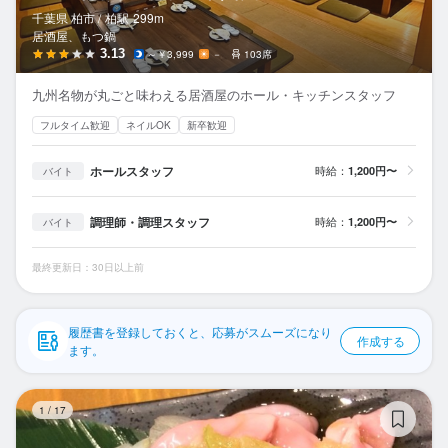
応募履歴
千葉県 柏市 /
柏
駅
299m
居酒屋、もつ鍋
WEB履歴書
3.13
～￥3,999
－
103席
九州名物が丸ごと味わえる居酒屋のホール・キッチンスタッフ
スカウト・メルマガ受信設定
フルタイム歓迎
ネイルOK
新卒歓迎
ヘルプ・お問い合わせフォーム
ホールスタッフ
時給：
1,200円〜
バイト
掲載をご検討の店舗様へ
調理師・調理スタッフ
時給：
1,200円〜
バイト
食べログ求人PRESS
プライバシーポリシー
最終更新日：30日以上前
利用規約
履歴書を登録しておくと、応募がスムーズになり
企業情報
作成する
ます。
大
1
/
17