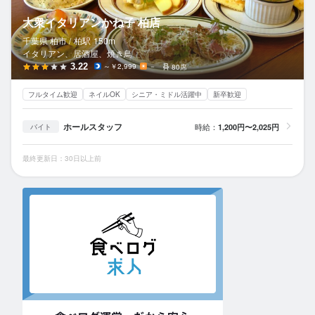
大衆イタリアンかね子 柏店
千葉県 柏市 /
柏
駅
150m
イタリアン、居酒屋、焼き鳥
3.22
～￥2,999
－
80席
フルタイム歓迎
ネイルOK
シニア・ミドル活躍中
新卒歓迎
ホールスタッフ
時給：
1,200円〜2,025円
バイト
最終更新日：30日以上前