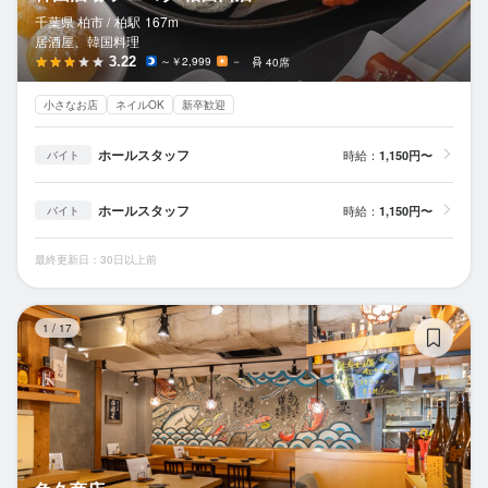
千葉県 柏市 /
柏
駅
167m
居酒屋、韓国料理
3.22
～￥2,999
－
40席
小さなお店
ネイルOK
新卒歓迎
ホールスタッフ
時給：
1,150円〜
バイト
ホールスタッフ
時給：
1,150円〜
バイト
最終更新日：30日以上前
魚
1
/
17