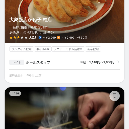
大衆飯店かね子 柏店
千葉県 柏市 /
柏
駅
251m
居酒屋、台湾料理、ホルモン
3.23
～￥2,999
～￥2,999
50席
フルタイム歓迎
ネイルOK
シニア・ミドル活躍中
新卒歓迎
ホールスタッフ
時給：
1,140円〜1,950円
バイト
最終更新日：30日以上前
焼
1
/
16