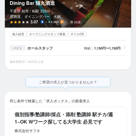
Dining Bar 猫丸酒造
千葉県 柏市 /
柏
駅
235m
居酒屋、ダイニングバー、火鍋
3.07
～￥4,999
－
30席
個人経営
オープニングスタッフ募集
ネイルOK
ホールスタッフ
時給：
1,150円〜1,150円
バイト
最終更新日：30日以上前
ご希望の求人が見つかりませんか？
同じ条件で検索した「求人ボックス」の新着求人
個別指導/塾講師/採点・添削 塾講師 駅チカ/週
1~OK Wワーク探してる大学生 必見です
株式会社サフネ