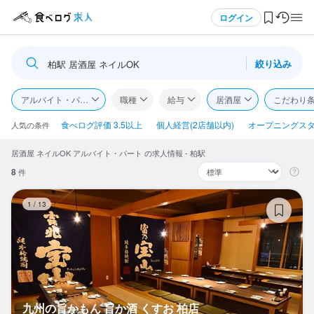
メニュー
ログイン
絞り込み
柏駅 居酒屋 ネイルOK
ログイン・無料会員登録
アルバイト・パート
職種
給与
居酒屋
こだわり
食べログ求人TOP
食べログ評価 3.5以上
個人経営(2店舗以内)
オープニングス
人気の条件
居酒屋 ネイルOK アルバイト・パート の求人情報 - 柏駅
求人検索
8
件
マイページ管理
九
1
/
13
閲覧履歴
気になる求人
検索履歴・保存した条件
九州の旨かもん 旨か酒 くすお 柏店