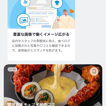
韓
1
/
13
韓国酒場 チェゴダ 柏西口店