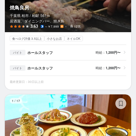
焼鳥良房
千葉県 柏市 /
柏
駅
561m
居酒屋、ダイニングバー、焼き鳥
3.63
～￥7,999
－
12席
食べログ評価 3.5以上
小さなお店
ネイルOK
ホールスタッフ
時給：
1,200円〜
バイト
ホールスタッフ
時給：
1,200円〜
バイト
最終更新日：30日以上前
大
1
/
17