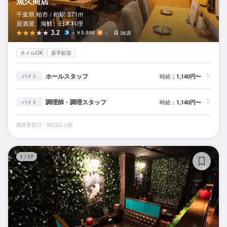
魚久商店
千葉県 柏市 /
柏
駅
371m
居酒屋、海鮮、日本料理
3.2
～￥5,999
－
36席
ネイルOK
新卒歓迎
ホールスタッフ
時給：
1,140円〜
バイト
調理師・調理スタッフ
時給：
1,140円〜
バイト
最終更新日：30日以上前
Di
1
/
17