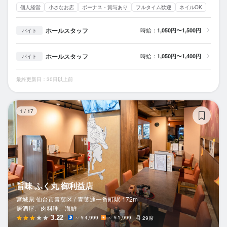
個人経営
小さなお店
ボーナス・賞与あり
フルタイム歓迎
ネイルOK
ホールスタッフ
時給：
1,050円〜1,500円
バイト
ホールスタッフ
時給：
1,050円〜1,400円
バイト
最終更新日：30日以上前
旨
1
/
17
旨味 ふく丸 御利益店
宮城県 仙台市青葉区 /
青葉通一番町
駅
172m
居酒屋、肉料理、海鮮
3.22
～￥4,999
～￥1,999
29席