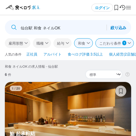
メニュー
ログイン
絞り込み
仙台駅 和食 ネイルOK
ログイン・無料会員登録
雇用形態
職種
給与
和食
こだわり条件
1
食べログ求人TOP
正社員
アルバイト
食べログ評価 3.5以上
個人経営(2店舗
人気の条件
和食 ネイルOK の求人情報 - 仙台駅
求人検索
6
件
マイページ管理
鮨
1
/
20
閲覧履歴
気になる求人
検索履歴・保存した条件
鮨 起承転結