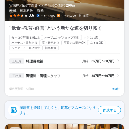
応募履歴
宮城県 仙台市青葉区 /
勾当台公園
駅
296m
寿司、日本料理、海鮮
WEB履歴書
3.6
～￥14,999
～￥14,999
16席
“飲食×教育×経営”という新たな道を切り拓く
スカウト・メルマガ受信設定
食べログ評価 3.5以上
オープニングスタッフ募集
小さなお店
ヘルプ・お問い合わせフォーム
ボーナス・賞与あり
寮・社宅あり
平日のみ勤務OK
ネイルOK
シニア・ミドル活躍中
新卒歓迎
掲載をご検討の店舗様へ
料理長候補
月給：
35万円〜60万円
正社員
食べログ求人PRESS
調理師・調理スタッフ
月給：
プライバシーポリシー
35万円〜60万円
正社員
利用規約
最終更新日：9日前
他3件
企業情報
履歴書を登録しておくと、応募がスムーズになり
作成する
ます。
炭