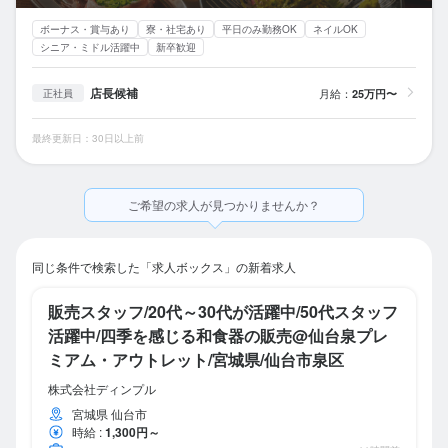
ボーナス・賞与あり
寮・社宅あり
平日のみ勤務OK
ネイルOK
シニア・ミドル活躍中
新卒歓迎
店長候補
月給：
25万円〜
正社員
最終更新日：30日以上前
ご希望の求人が見つかりませんか？
同じ条件で検索した「求人ボックス」の新着求人
販売スタッフ/20代～30代が活躍中/50代スタッフ
活躍中/四季を感じる和食器の販売@仙台泉プレ
ミアム・アウトレット/宮城県/仙台市泉区
株式会社ディンプル
宮城県 仙台市
時給
:
1,300円～