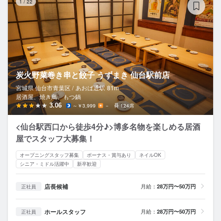
1
/
22
炭火野菜巻き串と餃子 うずまき 仙台駅前店
宮城県 仙台市青葉区 /
あおば通
駅
81m
居酒屋、焼き鳥、もつ鍋
3.06
～￥3,999
－
124席
<仙台駅西口から徒歩4分♪>博多名物を楽しめる居酒
屋でスタッフ大募集！
オープニングスタッフ募集
ボーナス・賞与あり
ネイルOK
シニア・ミドル活躍中
新卒歓迎
店長候補
月給：
28万円〜50万円
正社員
ホールスタッフ
月給：
28万円〜50万円
正社員