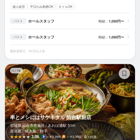
個人経営
平日のみ勤務OK
ネイルOK
ホールスタッフ
時給：
1,050円〜
バイト
ホールスタッフ
時給：
1,050円〜
バイト
最終更新日：30日以上前
串
1
/
16
串とメシにはサケキタル 仙台駅前店
宮城県 仙台市青葉区 /
あおば通
駅
51m
居酒屋、焼き鳥、餃子
3.06
～￥2,999
～￥2,999
120席