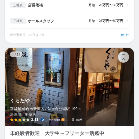
店長候補
月給：
28万円〜50万円
正社員
ホールスタッフ
月給：
28万円〜50万円
正社員
最終更新日：30日以上前
他1件
く
1
/
21
くらたや
宮城県 仙台市青葉区 /
勾当台公園
駅
199m
居酒屋、串焼き
3.11
～￥5,999
－
16席
未経験者歓迎 大学生～フリーター活躍中