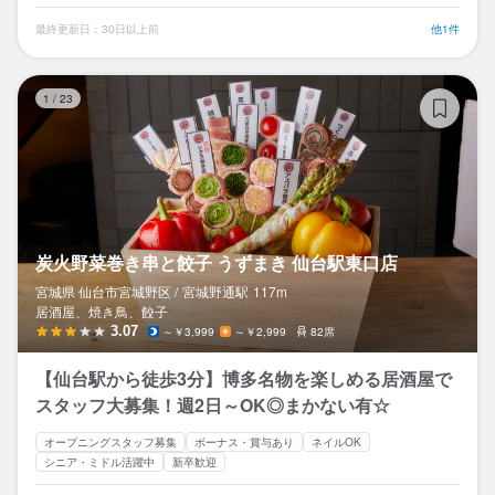
最終更新日：30日以上前
他1件
炭
1
/
23
炭火野菜巻き串と餃子 うずまき 仙台駅東口店
宮城県 仙台市宮城野区 /
宮城野通
駅
117m
居酒屋、焼き鳥、餃子
3.07
～￥3,999
～￥2,999
82席
【仙台駅から徒歩3分】博多名物を楽しめる居酒屋で
スタッフ大募集！週2日～OK◎まかない有☆
オープニングスタッフ募集
ボーナス・賞与あり
ネイルOK
シニア・ミドル活躍中
新卒歓迎