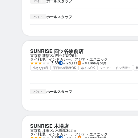
ホールスタッフ
バイト
ホールスタッフ
バイト
SUNRISE 四ツ谷駅前店
東京都 新宿区
四ツ谷駅
261m
タイ料理、インドカレー、アジア・エスニック
3.39
～￥3,999
～￥1,999
56席
小さなお店
平日のみ勤務OK
ネイルOK
シニア・ミドル活躍中
ホールスタッフ
バイト
SUNRISE 木場店
東京都 江東区
木場駅
352m
タイ料理、インドカレー、アジア・エスニック
3.28
～￥3,999
～￥1,999
62席