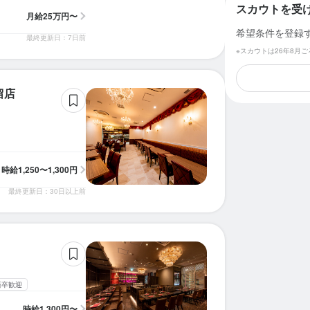
スカウトを受
月給
25万円〜
希望条件を登録
最終更新日：7日前
※スカウトは26年8月
留店
時給
1,250〜1,300円
最終更新日：30日以上前
新卒歓迎
時給
1,300円〜