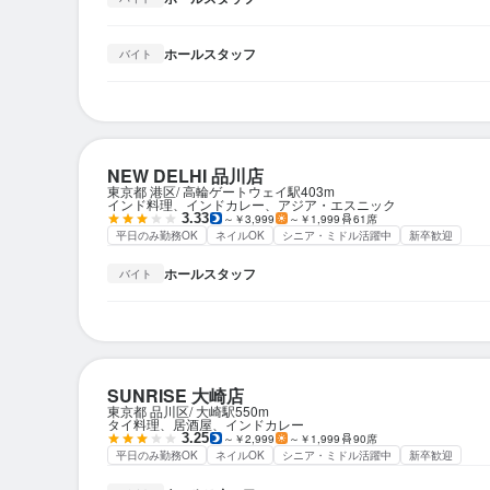
ホールスタッフ
バイト
NEW DELHI 品川店
東京都 港区
高輪ゲートウェイ駅
403m
インド料理、インドカレー、アジア・エスニック
3.33
～￥3,999
～￥1,999
61席
平日のみ勤務OK
ネイルOK
シニア・ミドル活躍中
新卒歓迎
ホールスタッフ
バイト
SUNRISE 大崎店
東京都 品川区
大崎駅
550m
タイ料理、居酒屋、インドカレー
3.25
～￥2,999
～￥1,999
90席
平日のみ勤務OK
ネイルOK
シニア・ミドル活躍中
新卒歓迎