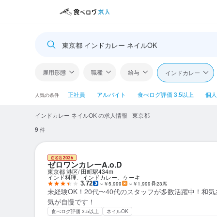
東京都 インドカレー ネイルOK
雇用形態
職種
給与
インドカレー
正社員
アルバイト
食べログ評価 3.5以上
個人
人気の条件
インドカレー ネイルOK の求人情報 - 東京都
9
件
ゼロワンカレーA.o.D
東京都 港区
田町駅
434m
インド料理、インドカレー、ケーキ
3.72
～￥5,999
～￥1,999
23席
未経験OK！20代〜40代のスタッフが多数活躍中！和
気が自慢です！
食べログ評価 3.5以上
ネイルOK