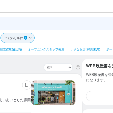
こだわり条件
1
経営(2店舗以内)
オープニングスタッフ募集
小さなお店(20席未満)
ボー
WEB履歴書を
WEB履歴書を
になります。
気あいあいとした雰囲