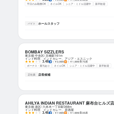
平日のみ勤務OK
ネイルOK
シニア・ミドル活躍中
新卒歓迎
ホールスタッフ
バイト
BOMBAY SIZZLERS
東京都 中央区
京橋駅
161m
インド料理、インドカレー、アジア・エスニック
3.48
～￥3,999
～￥1,999
70席
ボーナス・賞与あり
ネイルOK
シニア・ミドル活躍中
新卒歓迎
店長候補
正社員
AHILYA INDIAN RESTAURANT 麻布台ヒルズ
東京都 港区
六本木一丁目駅
368m
インド料理、インドカレー、居酒屋
3.46
～￥7,999
～￥1,999
35席