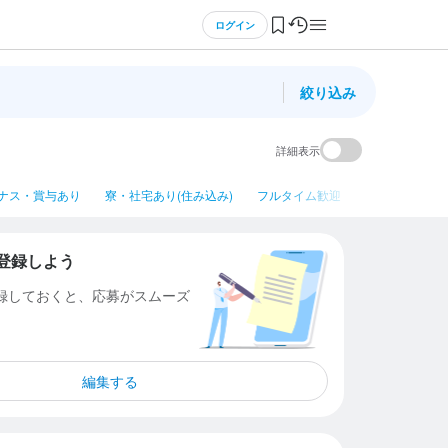
ログイン
絞り込み
詳細表示
ナス・賞与あり
寮・社宅あり(住み込み)
フルタイム歓迎
平日のみ勤務OK
登録しよう
登録しておくと、応募がスムーズ
編集する