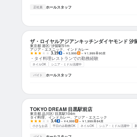
ホールスタッフ
正社員
ザ・ロイヤルアジアンキッチンダイヤモンド 汐
東京都 港区
汐留駅
51m
アジア・エスニック、インドカレー
3.19
～￥3,999
～￥1,999
90席
・タイ料理レストランでの勤務経験
ネイルOK
シニア・ミドル活躍中
ホールスタッフ
バイト
TOKYO DREAM 目黒駅前店
東京都 品川区
目黒駅
104m
タイ料理、インドカレー、アジア・エスニック
3.4
～￥4,999
～￥1,999
84席
小さなお店
平日のみ勤務OK
ネイルOK
シニア・ミドル活躍中
ホールスタッフ
バイト