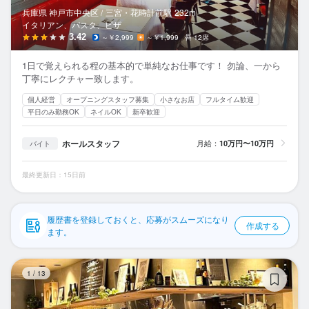
応募履歴
兵庫県 神戸市中央区 /
三宮・花時計前
駅
232m
イタリアン、パスタ、ピザ
WEB履歴書
3.42
～￥2,999
～￥1,999
12席
1日で覚えられる程の基本的で単純なお仕事です！ 勿論、一から
スカウト・メルマガ受信設定
丁寧にレクチャー致します。
個人経営
オープニングスタッフ募集
小さなお店
フルタイム歓迎
ヘルプ・お問い合わせフォーム
平日のみ勤務OK
ネイルOK
新卒歓迎
掲載をご検討の店舗様へ
ホールスタッフ
月給：
10万円〜10万円
バイト
食べログ求人PRESS
最終更新日：15日前
プライバシーポリシー
利用規約
履歴書を登録しておくと、応募がスムーズになり
作成する
企業情報
ます。
タ
1
/
13