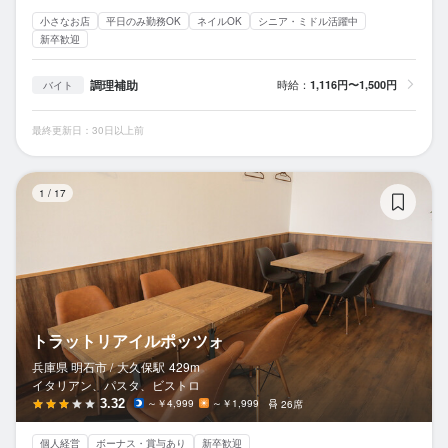
小さなお店
平日のみ勤務OK
ネイルOK
シニア・ミドル活躍中
新卒歓迎
調理補助
時給：
1,116円〜1,500円
バイト
最終更新日：30日以上前
ト
1
/
17
トラットリアイルポッツォ
兵庫県 明石市 /
大久保
駅
429m
イタリアン、パスタ、ビストロ
3.32
～￥4,999
～￥1,999
26席
個人経営
ボーナス・賞与あり
新卒歓迎