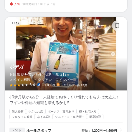
人気
最終更新日：30日以上前
ボ
1
/
17
ボデガ
兵庫県 伊丹市 /
伊丹（ＪＲ）
駅
213m
スペイン料理、イタリアン、ワインバー
3.4
～￥3,999
～￥1,999
23席
JR伊丹駅から2分！未経験でもゆっくり慣れてもらえば大丈夫！
ワインや料理の知識も増えるかも⁉
個人経営
小さなお店
ボーナス・賞与あり
寮・社宅あり
フルタイム歓迎
ネイルOK
シニア・ミドル活躍中
新卒歓迎
ホールスタッフ
時給：
1,200円〜1,500円
バイト