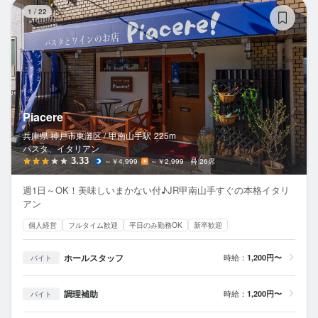
Pi
1
/
22
Piacere
兵庫県 神戸市東灘区 /
甲南山手
駅
225m
パスタ、イタリアン
3.33
～￥4,999
～￥2,999
26席
週1日～OK！美味しいまかない付♪JR甲南山手すぐの本格イタリ
アン
個人経営
フルタイム歓迎
平日のみ勤務OK
新卒歓迎
ホールスタッフ
時給：
1,200円〜
バイト
調理補助
時給：
1,200円〜
バイト