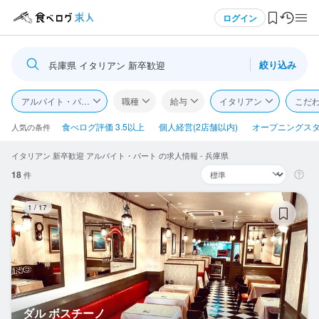
メニュー
ログイン
絞り込み
兵庫県 イタリアン 新卒歓迎
ログイン・無料会員登録
アルバイト・パート
職種
給与
イタリアン
こだ
食べログ求人TOP
食べログ評価 3.5以上
個人経営(2店舗以内)
オープニングス
人気の条件
イタリアン 新卒歓迎 アルバイト・パート の求人情報 - 兵庫県
求人検索
18
件
マイページ管理
タ
1
/
17
閲覧履歴
気になる求人
検索履歴・保存した条件
ダル ボスチーノ