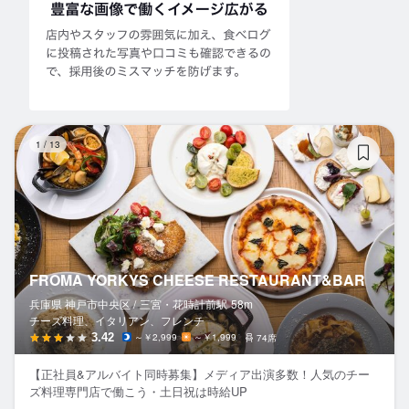
FR
1
/
13
FROMA YORKYS CHEESE RESTAURANT&BAR
兵庫県 神戸市中央区 /
三宮・花時計前
駅
58m
チーズ料理、イタリアン、フレンチ
3.42
～￥2,999
～￥1,999
74席
【正社員&アルバイト同時募集】メディア出演多数！人気のチー
ズ料理専門店で働こう・土日祝は時給UP