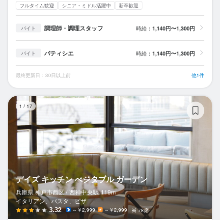
フルタイム歓迎
シニア・ミドル活躍中
新卒歓迎
調理師・調理スタッフ
時給：
1,140円〜1,300円
バイト
パティシエ
時給：
1,140円〜1,300円
バイト
最終更新日：30日以上前
他1件
デ
1
/
17
デイズ キッチン べジタブル ガーデン
兵庫県 神戸市西区 /
西神中央
駅
119m
イタリアン、パスタ、ピザ
3.32
～￥2,999
～￥2,999
78席