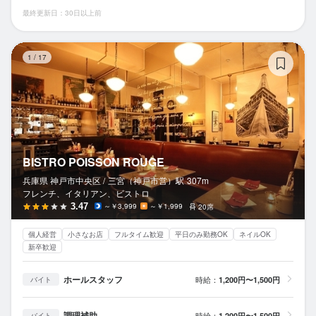
最終更新日：30日以上前
BI
1
/
17
BISTRO POISSON ROUGE
兵庫県 神戸市中央区 /
三宮（神戸市営）
駅
307m
フレンチ、イタリアン、ビストロ
3.47
～￥3,999
～￥1,999
20席
個人経営
小さなお店
フルタイム歓迎
平日のみ勤務OK
ネイルOK
新卒歓迎
ホールスタッフ
時給：
1,200円〜1,500円
バイト
調理補助
時給：
1,200円〜1,500円
バイト