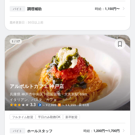
調理補助
時給：
1,150円〜
バイト
最終更新日：30日以上前
ア
1
/
17
アルポルトカフェ 神戸店
兵庫県 神戸市中央区 /
旧居留地・大丸前
駅
69m
イタリアン、パスタ、カフェ
3.3
～￥2,999
～￥4,999
63席
フルタイム歓迎
平日のみ勤務OK
新卒歓迎
ホールスタッフ
時給：
1,200円〜1,700円
バイト