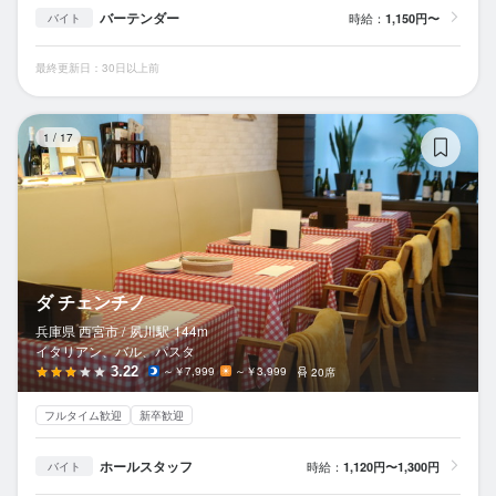
バーテンダー
時給：
1,150円〜
バイト
最終更新日：30日以上前
ダ
1
/
17
ダ チェンチノ
兵庫県 西宮市 /
夙川
駅
144m
イタリアン、バル、パスタ
3.22
～￥7,999
～￥3,999
20席
フルタイム歓迎
新卒歓迎
ホールスタッフ
時給：
1,120円〜1,300円
バイト