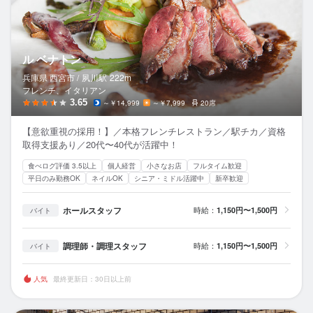
ル ベナトン
兵庫県 西宮市 /
夙川
駅
222m
フレンチ、イタリアン
3.65
～￥14,999
～￥7,999
20席
【意欲重視の採用！】／本格フレンチレストラン／駅チカ／資格
取得支援あり／20代〜40代が活躍中！
食べログ評価 3.5以上
個人経営
小さなお店
フルタイム歓迎
平日のみ勤務OK
ネイルOK
シニア・ミドル活躍中
新卒歓迎
ホールスタッフ
時給：
1,150円〜1,500円
バイト
調理師・調理スタッフ
時給：
1,150円〜1,500円
バイト
人気
最終更新日：30日以上前