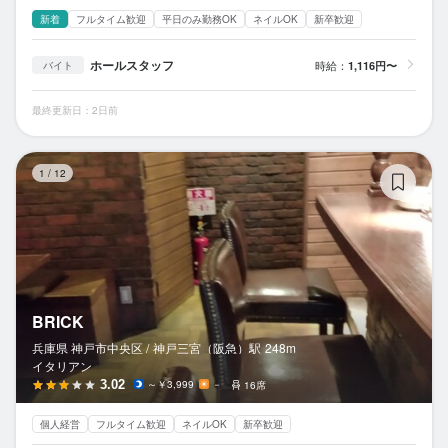
新着
フルタイム歓迎
平日のみ勤務OK
ネイルOK
新卒歓迎
ホールスタッフ
時給：
1,116円〜
バイト
最終更新日：2日前
BR
1
/
12
BRICK
兵庫県 神戸市中央区 /
神戸三宮（阪急）
駅
248m
イタリアン
3.02
～￥3,999
－
16席
個人経営
フルタイム歓迎
ネイルOK
新卒歓迎