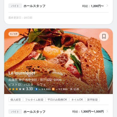
ホールスタッフ
時給：
1,200円〜
バイト
最終更新日：20日前
Le
1
/
17
Le tourniquet
兵庫県 神戸市中央区 /
県庁前
駅
506m
ビストロ、パスタ、カフェ
3.33
～￥4,999
～￥2,999
30席
個人経営
フルタイム歓迎
平日のみ勤務OK
ネイルOK
新卒歓迎
ホールスタッフ
時給：
1,300円〜1,500円
バイト