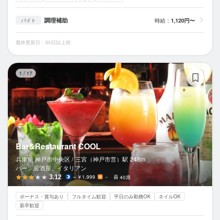
調理補助
時給：
1,120円〜
バイト
最終更新日：30日以上前
Ba
1
/
17
Bar&Restaurant COOL
兵庫県 神戸市中央区 /
三宮（神戸市営）
駅
248m
バー、居酒屋、イタリアン
3.12
～￥1,999
－
40席
ボーナス・賞与あり
フルタイム歓迎
平日のみ勤務OK
ネイルOK
新卒歓迎