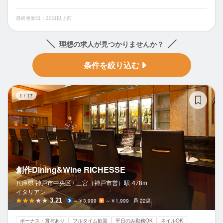
最終更新日：30日以上前
理想の求人が見つかりませんか？
条件を絞り込む
創作
1
/
17
創作Dining&Wine RICHESSE
兵庫県 神戸市中央区 /
三宮（神戸市営）
駅
478m
イタリアン
3.21
～￥3,999
～￥1,999
22席
ボーナス・賞与あり
フルタイム歓迎
平日のみ勤務OK
ネイルOK