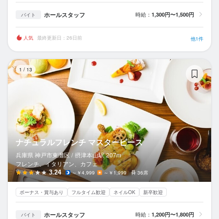
ホールスタッフ
時給：
1,300円〜1,500円
バイト
人気
最終更新日：26日前
他1件
ナ
1
/
13
ナチュラルフレンチ マスターピース
兵庫県 神戸市東灘区 /
摂津本山
駅
207m
フレンチ、イタリアン、カフェ
3.24
～￥4,999
～￥1,999
36席
ボーナス・賞与あり
フルタイム歓迎
ネイルOK
新卒歓迎
ホールスタッフ
時給：
1,200円〜1,800円
バイト