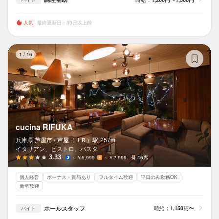
人気
最終更新日：30日以上前
cu
1
/
16
cucina RIFUKA
兵庫県 芦屋市 /
芦屋（ＪＲ）
駅
257m
イタリアン、ビストロ、パスタ
3.33
～￥5,999
～￥2,999
46席
個人経営
ボーナス・賞与あり
フルタイム歓迎
平日のみ勤務OK
新卒歓迎
ホールスタッフ
時給：
1,150円〜
バイト