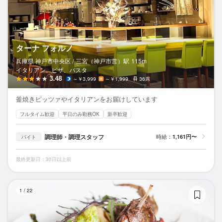
ターナ フォルノ
兵庫県 神戸市中央区 /
三宮（神戸市営）
駅
115m
イタリアン、ピザ、パスタ
3.48
～￥3,999
～￥1,999
36席
釜焼きピッツァやイタリアンをお届けしています
フルタイム歓迎
平日のみ勤務OK
新卒歓迎
調理師・調理スタッフ
時給：
1,161円〜
バイト
最終更新日：30日以上前
ル
1
/
22