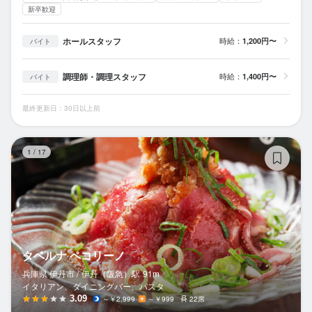
新卒歓迎
ホールスタッフ
時給：
1,200円〜
バイト
調理師・調理スタッフ
時給：
1,400円〜
バイト
最終更新日：30日以上前
タ
1
/
17
タベルナ ペコリーノ
兵庫県 伊丹市 /
伊丹（阪急）
駅
91m
イタリアン、ダイニングバー、パスタ
3.09
～￥2,999
～￥999
22席