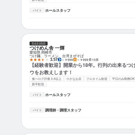
ホールスタッフ
バイト
つけめん舎 一輝
愛知県 岡崎市
つけ麺、ラーメン、台湾まぜそば
3.57
～￥999
～￥999
10席
【経験者歓迎】開業から18年。行列の出来るつ
ウをお教えします！
食べログ評価 3.5以上
小さなお店
フルタイム歓迎
平日のみ勤務OK
新卒歓迎
ホールスタッフ
バイト
調理師・調理スタッフ
バイト