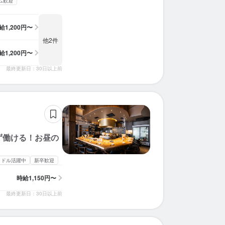
ム歓迎
給
1,200円〜
他2件
給
1,200円〜
最終更新日：30日以上前
ず働ける！お昼の
ミドル活躍中
新卒歓迎
時給
1,150円〜
最終更新日：30日以上前