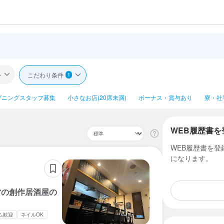
ル
こだわり条件
1
プニングスタッフ募集
小さなお店(20席未満)
ボーナス・賞与あり
寮・社
WEB履歴書を
WEB履歴書を
になります。
営の創作居酒屋の
ム歓迎
ネイルOK