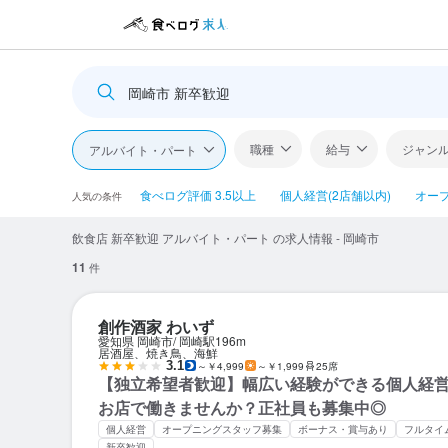
岡崎市 新卒歓迎
職種
給与
ジャン
アルバイト・パート
食べログ評価 3.5以上
個人経営(2店舗以内)
オー
人気の条件
飲食店 新卒歓迎 アルバイト・パート の求人情報 - 岡崎市
11
件
創作酒家 わいず
愛知県 岡崎市
岡崎駅
196m
居酒屋、焼き鳥、海鮮
3.1
～￥4,999
～￥1,999
25席
【独立希望者歓迎】幅広い経験ができる個人経
お店で働きませんか？正社員も募集中◎
個人経営
オープニングスタッフ募集
ボーナス・賞与あり
フルタイ
新卒歓迎