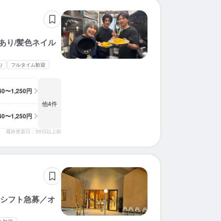
あり/髪色ネイル
り
フルタイム歓迎
140〜1,250円
他4件
140〜1,250円
最終更新日：30日以上前
日シフト急募／オ