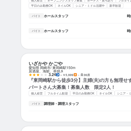
個人経営
オープニングスタッフ募集
ボーナス・賞与あり
フルタイ
平日のみ勤務OK
ネイルOK
シニア・ミドル活躍中
新卒歓迎
ホールスタッフ
時
バイト
ホールスタッフ
時
バイト
いざかや かごや
愛知県 岡崎市
東岡崎駅
150m
居酒屋、海鮮、串焼き
3.24
～￥5,999
－
36席
『東岡崎駅から徒歩3分】主婦(夫)の方も無理せ
パートさん大募集！募集人数 限定2人！
個人経営
フルタイム歓迎
平日のみ勤務OK
ネイルOK
シニア・
調理師・調理スタッフ
バイト