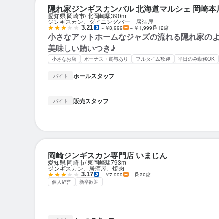
隠れ家ジンギスカンバル 北海道マルシェ 岡崎本
愛知県 岡崎市
北岡崎駅
390m
ジンギスカン、ダイニングバー、居酒屋
3.21
～￥3,999
～￥1,999
12席
小さなアットホームなジャズの流れる隠れ家の
美味しい賄いつき♪
小さなお店
ボーナス・賞与あり
フルタイム歓迎
平日のみ勤務OK
ホールスタッフ
バイト
販売スタッフ
バイト
岡崎ジンギスカン専門店 いまじん
愛知県 岡崎市
東岡崎駅
793m
ジンギスカン、居酒屋、焼肉
3.17
～￥7,999
－
30席
個人経営
新卒歓迎