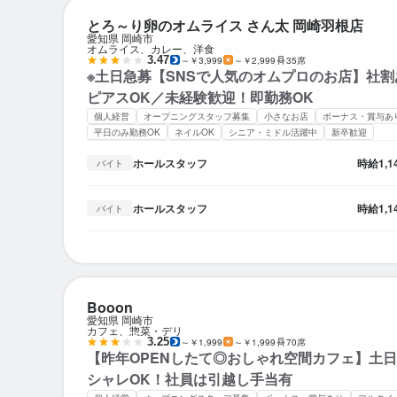
とろ～り卵のオムライス さん太 岡崎羽根店
愛知県 岡崎市
オムライス、カレー、洋食
3.47
～￥3,999
～￥2,999
35席
※土日急募【SNSで人気のオムプロのお店】社割
ピアスOK／未経験歓迎！即勤務OK
個人経営
オープニングスタッフ募集
小さなお店
ボーナス・賞与あ
平日のみ勤務OK
ネイルOK
シニア・ミドル活躍中
新卒歓迎
ホールスタッフ
時給
1,
バイト
ホールスタッフ
時給
1,
バイト
Booon
愛知県 岡崎市
カフェ、惣菜・デリ
3.25
～￥1,999
～￥1,999
70席
【昨年OPENしたて◎おしゃれ空間カフェ】土
シャレOK！社員は引越し手当有