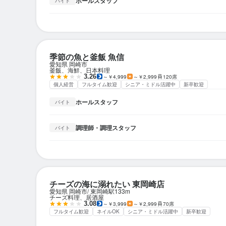
ホールスタッフ
バイト
季節の魚と釜飯 魚信
愛知県 岡崎市
釜飯、海鮮、日本料理
3.26
～￥4,999
～￥2,999
120席
個人経営
フルタイム歓迎
シニア・ミドル活躍中
新卒歓迎
ホールスタッフ
バイト
調理師・調理スタッフ
バイト
チーズの海に溺れたい 東岡崎店
愛知県 岡崎市
東岡崎駅
133m
チーズ料理、居酒屋
3.08
～￥3,999
～￥2,999
70席
フルタイム歓迎
ネイルOK
シニア・ミドル活躍中
新卒歓迎