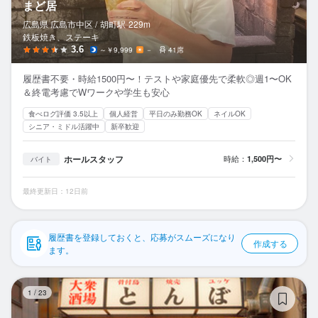
まど居
応募履歴
広島県 広島市中区 /
胡町
駅
229m
鉄板焼き、ステーキ
WEB履歴書
3.6
～￥9,999
－
41席
スカウト・メルマガ受信設定
履歴書不要・時給1500円〜！テストや家庭優先で柔軟◎週1〜OK
＆終電考慮でWワークや学生も安心
ヘルプ・お問い合わせフォーム
食べログ評価 3.5以上
個人経営
平日のみ勤務OK
ネイルOK
シニア・ミドル活躍中
新卒歓迎
掲載をご検討の店舗様へ
ホールスタッフ
時給：
1,500円〜
バイト
食べログ求人PRESS
プライバシーポリシー
最終更新日：12日前
利用規約
企業情報
履歴書を登録しておくと、応募がスムーズになり
作成する
ます。
大
1
/
23