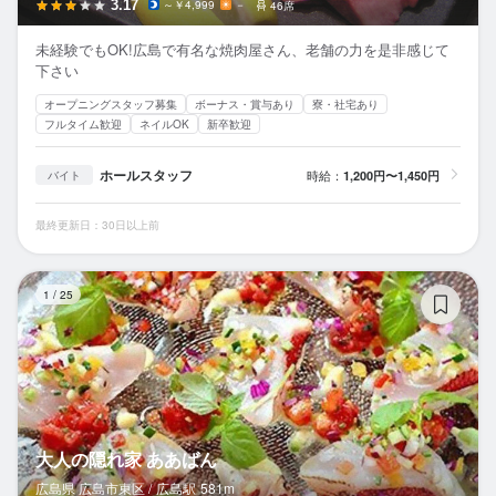
3.17
～￥4,999
－
46席
未経験でもOK!広島で有名な焼肉屋さん、老舗の力を是非感じて
下さい
オープニングスタッフ募集
ボーナス・賞与あり
寮・社宅あり
フルタイム歓迎
ネイルOK
新卒歓迎
ホールスタッフ
時給：
1,200円〜1,450円
バイト
最終更新日：30日以上前
大
1
/
25
大人の隠れ家 ああばん
広島県 広島市東区 /
広島
駅
581m