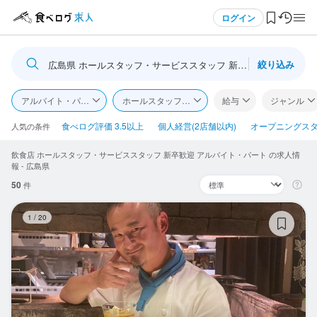
メニュー
ログイン
絞り込み
広島県 ホールスタッフ・サービススタッフ 新卒歓迎
ログイン・無料会員登録
アルバイト・パート
ホールスタッフ・サービススタッフ
給与
ジャンル
食べログ求人TOP
食べログ評価 3.5以上
個人経営(2店舗以内)
オープニングス
人気の条件
飲食店 ホールスタッフ・サービススタッフ 新卒歓迎 アルバイト・パート の求人情
求人検索
報 - 広島県
50
件
マイページ管理
ま
1
/
20
閲覧履歴
気になる求人
検索履歴・保存した条件