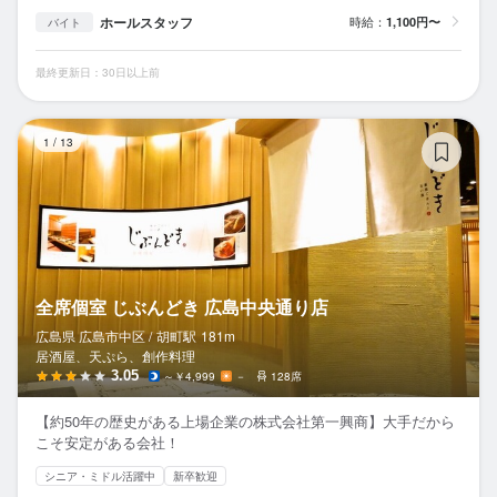
ホールスタッフ
時給：
1,100円〜
バイト
最終更新日：30日以上前
全
1
/
13
全席個室 じぶんどき 広島中央通り店
広島県 広島市中区 /
胡町
駅
181m
居酒屋、天ぷら、創作料理
3.05
～￥4,999
－
128席
【約50年の歴史がある上場企業の株式会社第一興商】大手だから
こそ安定がある会社！
シニア・ミドル活躍中
新卒歓迎