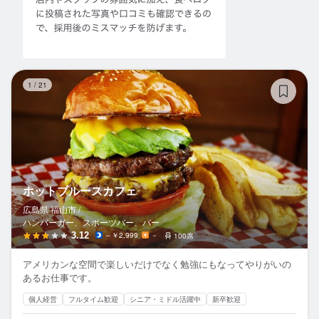
ホ
1
/
21
ホットブルースカフェ
広島県 福山市 /
ハンバーガー、スポーツバー、バー
3.12
～￥2,999
－
100席
アメリカンな空間で楽しいだけでなく勉強にもなってやりがいの
あるお仕事です。
個人経営
フルタイム歓迎
シニア・ミドル活躍中
新卒歓迎