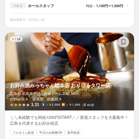
ホールスタッフ
時給：
1,100円〜1,500円
バイト
最終更新日：30日以上前
お
1
/
16
お好み焼みっちゃん総本店 おりづるタワー店
広島県 広島市中区 /
原爆ドーム前
駅
56m
お好み焼き、居酒屋、鉄板焼き
3.33
～￥2,999
～￥1,999
80席
＼＼未経験でも時給1200円START／／新規スタッフを大募集中！
広島を代表するお好み焼店
フルタイム歓迎
平日のみ勤務OK
新卒歓迎