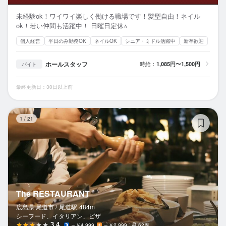
未経験ok！ワイワイ楽しく働ける職場です！髪型自由！ネイル
ok！若い仲間も活躍中！ 日曜日定休⭐︎
個人経営
平日のみ勤務OK
ネイルOK
シニア・ミドル活躍中
新卒歓迎
ホールスタッフ
時給：
1,085円〜1,500円
バイト
最終更新日：30日以上前
Th
1
/
21
The RESTAURANT
広島県 尾道市 /
尾道
駅
484m
シーフード、イタリアン、ピザ
3.4
～￥4,999
～￥2,999
62席