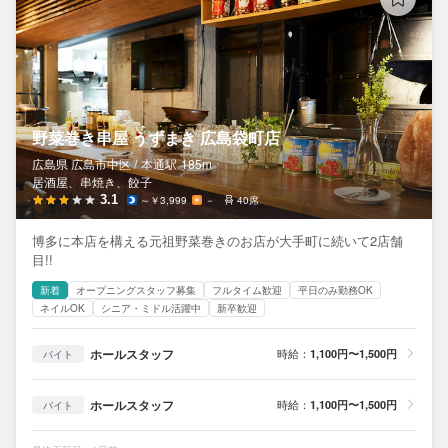
野菜巻き串屋 うずまき 広島袋町店
広島県 広島市中区 /
本通
駅
185m
居酒屋、串焼き、餃子
3.1
～￥3,999
－
40席
博多に本店を構える元祖野菜巻きのお店が大手町に続いて2店舗
目!!
新着
オープニングスタッフ募集
フルタイム歓迎
平日のみ勤務OK
ネイルOK
シニア・ミドル活躍中
新卒歓迎
ホールスタッフ
時給：
1,100円〜1,500円
バイト
ホールスタッフ
時給：
1,100円〜1,500円
バイト