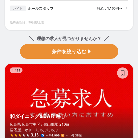
ホールスタッフ
時給：
1,100円〜
バイト
最終更新日：30日以上前
理想の求人が見つかりませんか？
条件を絞り込む
和
1
/
23
和ダイニング&BAR 遊心
広島県 広島市中区 /
銀山町
駅
210m
居酒屋、かき、しゃぶしゃぶ
3.13
～￥4,999
－
38席