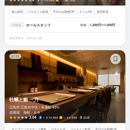
18席
個人経営
フルタイム歓迎
平日のみ勤務OK
ネイルOK
新卒歓迎
ホールスタッフ
時給：
1,200円〜1,400円
バイト
最終更新日：30日以上前
牡
1
/
17
牡蠣と鮨 一刀
広島県 広島市中区 /
本通
駅
42m
居酒屋、海鮮、かき
3.04
～￥14,999
～￥2,999
23席
オープニングスタッフ募集
小さなお店
フルタイム歓迎
平日のみ勤務OK