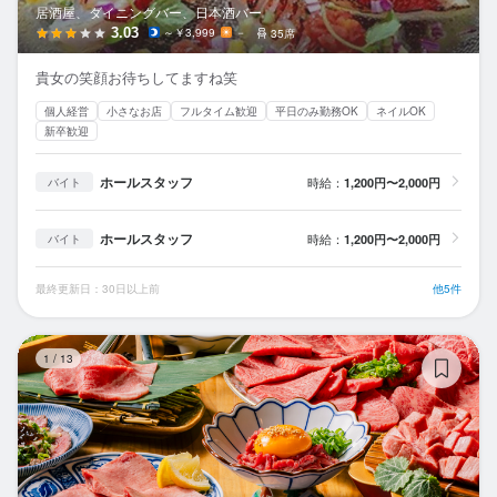
居酒屋、ダイニングバー、日本酒バー
3.03
～￥3,999
－
35席
貴女の笑顔お待ちしてますね笑
個人経営
小さなお店
フルタイム歓迎
平日のみ勤務OK
ネイルOK
新卒歓迎
ホールスタッフ
時給：
1,200円〜2,000円
バイト
ホールスタッフ
時給：
1,200円〜2,000円
バイト
最終更新日：30日以上前
他5件
生
1
/
13