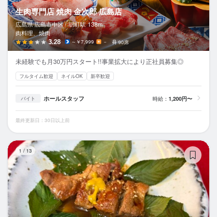
生肉専門店 焼肉 金次郎 広島店
広島県 広島市中区 /
胡町
駅
138m
肉料理、焼肉
3.28
～￥7,999
－
90席
未経験でも月30万円スタート!!事業拡大により正社員募集◎
フルタイム歓迎
ネイルOK
新卒歓迎
ホールスタッフ
時給：
1,200円〜
バイト
最終更新日：30日以上前
旬
1
/
13