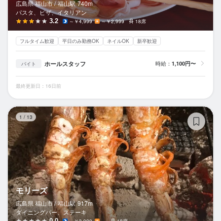
広島県 福山市 /
福山
駅
740m
パスタ、ピザ、イタリアン
3.2
～￥4,999
～￥2,999
18席
フルタイム歓迎
平日のみ勤務OK
ネイルOK
新卒歓迎
ホールスタッフ
時給：
1,100円〜
バイト
最終更新日：16日前
モ
1
/
13
モリーズ
広島県 福山市 /
福山
駅
917m
ダイニングバー、ステーキ
0.0
～￥3,999
－