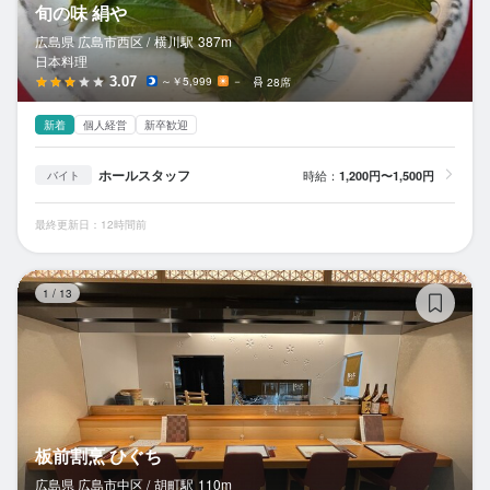
旬の味 絹や
広島県 広島市西区 /
横川
駅
387m
日本料理
3.07
～￥5,999
－
28席
新着
個人経営
新卒歓迎
ホールスタッフ
時給：
1,200円〜1,500円
バイト
最終更新日：12時間前
板
1
/
13
板前割烹 ひぐち
広島県 広島市中区 /
胡町
駅
110m