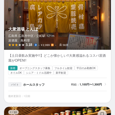
大衆酒場 とんぼ
広島県 広島市中区 /
立町
駅
121m
居酒屋、鳥料理
3.18
～￥2,999
－
58席
【土日昼飲み実施中!!】どこか懐かしい!!大衆感溢れるコスパ居酒
屋がOPEN!!
新着
オープニングスタッフ募集
フルタイム歓迎
平日のみ勤務OK
ネイルOK
シニア・ミドル活躍中
新卒歓迎
ホールスタッフ
時給：
1,100円〜1,300円
バイト
最終更新日：1日前
野
1
/
22