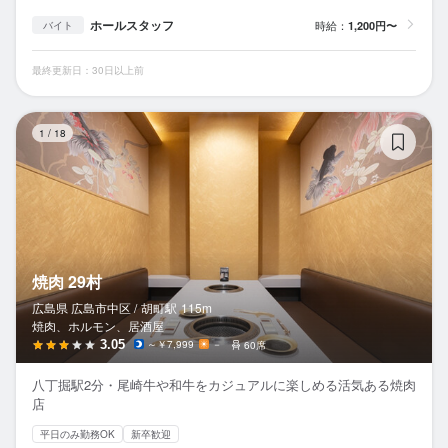
ホールスタッフ
時給：
1,200円〜
バイト
最終更新日：30日以上前
焼
1
/
18
焼肉 29村
広島県 広島市中区 /
胡町
駅
115m
焼肉、ホルモン、居酒屋
3.05
～￥7,999
－
60席
八丁掘駅2分・尾崎牛や和牛をカジュアルに楽しめる活気ある焼肉
店
平日のみ勤務OK
新卒歓迎