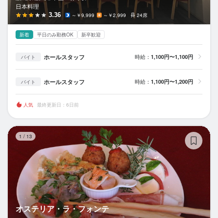
日本料理
3.36
～￥9,999
～￥2,999
24席
新着
平日のみ勤務OK
新卒歓迎
ホールスタッフ
時給：
1,100円〜1,100円
バイト
ホールスタッフ
時給：
1,100円〜1,200円
バイト
人気
最終更新日：6日前
オ
1
/
13
オステリア・ラ・フォンテ