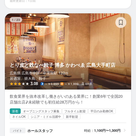
最終更新日：1日前
と
1
/
23
とり皮と鉄なべ餃子 博多 かわべゑ 広島大手町店
広島県 広島市中区 /
中電前
駅
123m
居酒屋、焼き鳥、餃子
3.08
～￥3,999
～￥1,999
60席
飲食業界を抜本改革し働きがいのある業界に！創業6年で全国20
店舗出店♪未経験でも初任給28万円から！
新着
オープニングスタッフ募集
フルタイム歓迎
平日のみ勤務OK
ネイルOK
シニア・ミドル活躍中
新卒歓迎
ホールスタッフ
時給：
1,100円〜1,300円
バイト