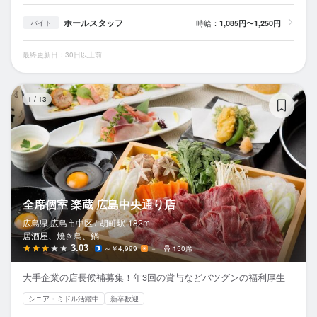
ホールスタッフ
時給：
1,085円〜1,250円
バイト
最終更新日：30日以上前
全
1
/
13
全席個室 楽蔵 広島中央通り店
広島県 広島市中区 /
胡町
駅
182m
居酒屋、焼き鳥、鍋
3.03
～￥4,999
－
150席
大手企業の店長候補募集！年3回の賞与などバツグンの福利厚生
シニア・ミドル活躍中
新卒歓迎