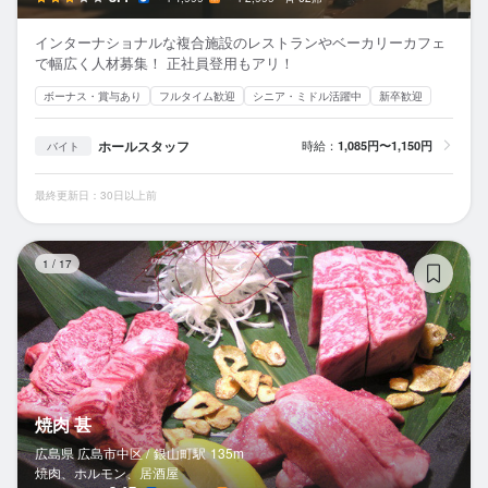
インターナショナルな複合施設のレストランやベーカリーカフェ
で幅広く人材募集！ 正社員登用もアリ！
ボーナス・賞与あり
フルタイム歓迎
シニア・ミドル活躍中
新卒歓迎
ホールスタッフ
時給：
1,085円〜1,150円
バイト
最終更新日：30日以上前
焼
1
/
17
焼肉 甚
広島県 広島市中区 /
銀山町
駅
135m
焼肉、ホルモン、居酒屋