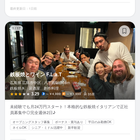
最終更新日：1日前
鉄
1
/
17
鉄板焼とワイン F.L.a.T
広島県 広島市中区 /
八丁堀
駅
108m
鉄板焼き、居酒屋、創作料理
3.29
～￥4,999
～￥1,999
35席
未経験でも月24万円スタート！本格的な鉄板焼イタリアンで正社
員募集中◎完全週休2日♪
オープニングスタッフ募集
ボーナス・賞与あり
平日のみ勤務OK
ネイルOK
シニア・ミドル活躍中
新卒歓迎