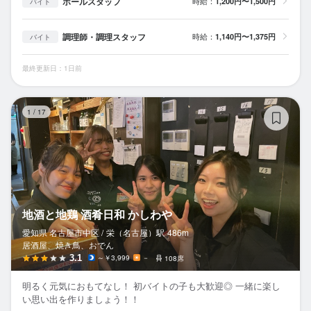
ホールスタッフ
時給：
1,200円〜1,500円
バイト
調理師・調理スタッフ
時給：
1,140円〜1,375円
バイト
最終更新日：1日前
地
1
/
17
地酒と地鶏 酒肴日和 かしわや
愛知県 名古屋市中区 /
栄（名古屋）
駅
486m
居酒屋、焼き鳥、おでん
3.1
～￥3,999
－
108席
明るく元気におもてなし！ 初バイトの子も大歓迎◎ 一緒に楽し
い思い出を作りましょう！！