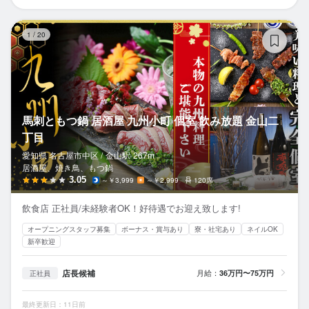
馬
1
/
20
馬刺ともつ鍋 居酒屋 九州小町 個室 飲み放題 金山二
丁目
愛知県 名古屋市中区 /
金山
駅
267m
居酒屋、焼き鳥、もつ鍋
3.05
～￥3,999
～￥2,999
120席
飲食店 正社員/未経験者OK！好待遇でお迎え致します!
オープニングスタッフ募集
ボーナス・賞与あり
寮・社宅あり
ネイルOK
新卒歓迎
店長候補
月給：
36万円〜75万円
正社員
最終更新日：11日前