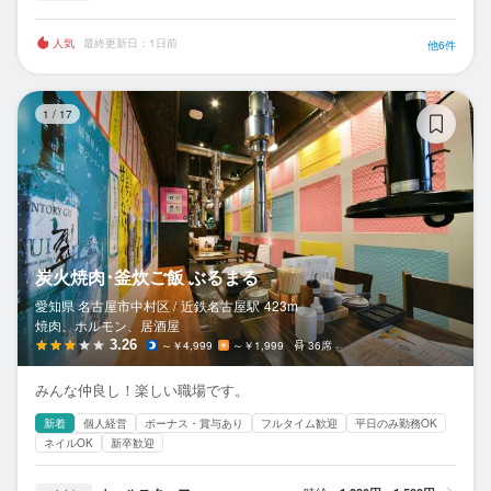
人気
最終更新日：1日前
他6件
炭
1
/
17
炭火焼肉･釜炊ご飯 ぶるまる
愛知県 名古屋市中村区 /
近鉄名古屋
駅
423m
焼肉、ホルモン、居酒屋
3.26
～￥4,999
～￥1,999
36席
みんな仲良し！楽しい職場です。
新着
個人経営
ボーナス・賞与あり
フルタイム歓迎
平日のみ勤務OK
ネイルOK
新卒歓迎