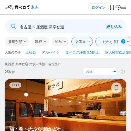
メニュー
ログイン
絞り込み
名古屋市 居酒屋 新卒歓迎
ログイン・無料会員登録
雇用形態
職種
給与
居酒屋
こだわり条件
1
食べログ求人TOP
正社員
アルバイト
食べログ評価 3.5以上
個人経営(2店舗
人気の条件
居酒屋 新卒歓迎 の求人情報 - 名古屋市
求人検索
256
件
マイページ管理
酒
1
/
22
閲覧履歴
気になる求人
検索履歴・保存した条件
酒・肴・天ぷら 鮨かど