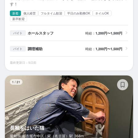
す！
新着
個人経営
フルタイム歓迎
平日のみ勤務OK
ネイルOK
新卒歓迎
ホールスタッフ
時給：
1,200円〜1,500円
バイト
調理補助
時給：
1,200円〜1,500円
バイト
最終更新日：5日前
長
1
/
21
長靴をはいた猫
愛知県 名古屋市中区 /
栄（名古屋）
駅
368m