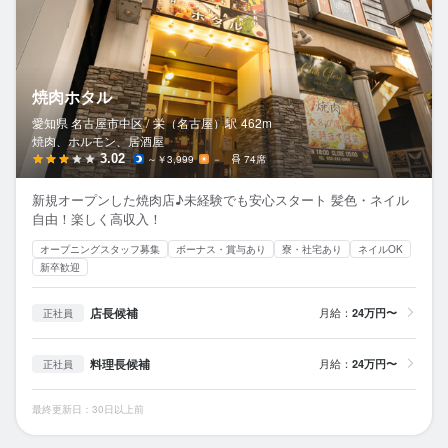
焼肉ホタル
愛知県 名古屋市中区 /
栄（名古屋）
駅
462m
焼肉、ホルモン、居酒屋
3.02
～￥3,999
－
74席
新規オープンした焼肉店♪未経験でも安心スタート 髪色・ネイル
自由！楽しく高収入！
オープニングスタッフ募集
ボーナス・賞与あり
寮・社宅あり
ネイルOK
新卒歓迎
店長候補
月給：
24万円〜
正社員
料理長候補
月給：
24万円〜
正社員
最終更新日：30日以上前