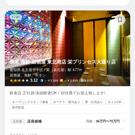
個
1
/
21
個室 海鮮 居酒屋 東北商店 栄プリンセス大通り店
愛知県 名古屋市中区 /
栄（名古屋）
駅
477m
居酒屋、海鮮、牛タン
3.12
～￥3,999
～￥3,999
130席
飲食店 正社員/未経験者OK！好待遇でお迎え致します!
オープニングスタッフ募集
ボーナス・賞与あり
寮・社宅あり
ネイルOK
新卒歓迎
店長候補
月給：
36万円〜75万円
正社員
最終更新日：11日前