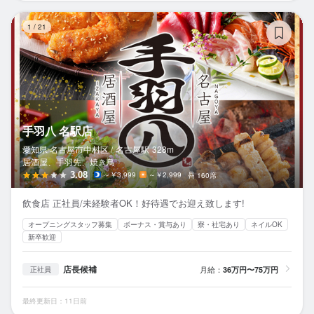
手
1
/
21
手羽八 名駅店
愛知県 名古屋市中村区 /
名古屋
駅
328m
居酒屋、手羽先、焼き鳥
3.08
～￥3,999
～￥2,999
160席
飲食店 正社員/未経験者OK！好待遇でお迎え致します!
オープニングスタッフ募集
ボーナス・賞与あり
寮・社宅あり
ネイルOK
新卒歓迎
店長候補
月給：
36万円〜75万円
正社員
最終更新日：11日前