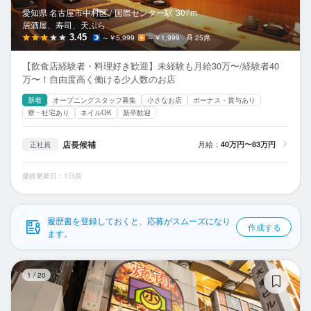
応募履歴
愛知県 名古屋市中村区 /
国際センター
駅
307m
居酒屋、寿司、天ぷら
WEB履歴書
3.45
～￥5,999
～￥1,999
25席
【飲食店経験者・料理好き歓迎】未経験も月給30万〜/経験者40
スカウト・メルマガ受信設定
万〜！自由度高く働ける少人数のお店
新着
オープニングスタッフ募集
小さなお店
ボーナス・賞与あり
ヘルプ・お問い合わせフォーム
寮・社宅あり
ネイルOK
新卒歓迎
掲載をご検討の店舗様へ
店長候補
月給：
40万円〜83万円
正社員
食べログ求人PRESS
最終更新日：1日前
プライバシーポリシー
利用規約
履歴書を登録しておくと、応募がスムーズになり
作成する
企業情報
ます。
焼
1
/
20