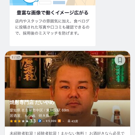
焼
1
/
17
焼酎専門店 だいやめ
愛知県 名古屋市中区 /
東別院
駅
69m
居酒屋、もつ鍋、焼き鳥
3.3
～￥5,999
－
43席
未経験者歓迎！経験者歓迎！まかない無料！ お酒好きなら必見で