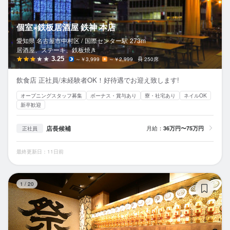
個室×鉄板居酒屋 鉄神 本店
愛知県 名古屋市中村区 /
国際センター
駅
273m
居酒屋、ステーキ、鉄板焼き
3.25
～￥3,999
～￥2,999
250席
飲食店 正社員/未経験者OK！好待遇でお迎え致します!
オープニングスタッフ募集
ボーナス・賞与あり
寮・社宅あり
ネイルOK
新卒歓迎
店長候補
月給：
36万円〜75万円
正社員
最終更新日：11日前
個
1
/
20