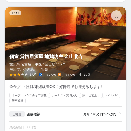
個
1
/
19
個室 貸切居酒屋 地鶏坊主 金山北寺
愛知県 名古屋市中区 /
金山
駅
339m
居酒屋、焼き鳥、手羽先
3.04
～￥3,999
～￥1,999
120席
飲食店 正社員/未経験者OK！好待遇でお迎え致します!
オープニングスタッフ募集
ボーナス・賞与あり
寮・社宅あり
ネイルOK
新卒歓迎
店長候補
月給：
36万円〜75万円
正社員
最終更新日：11日前