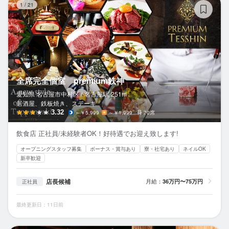
1
/
21
全席完全個室 premium鉄神
愛知県 名古屋市中村区 /
名古屋
駅
251m
居酒屋、鉄板焼き、ステーキ
3.32
～￥5,999
～￥1,999
70席
飲食店 正社員/未経験者OK！好待遇でお迎え致します!
オープニングスタッフ募集
ボーナス・賞与あり
寮・社宅あり
ネイルOK
新卒歓迎
店長候補
月給：
36万円〜75万円
正社員
最終更新日：11日前