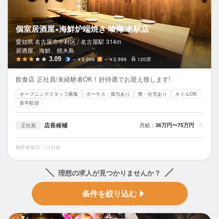
個室居酒屋×海鮮炉端焼き 喰海 名駅店
愛知県 名古屋市中村区 /
名古屋
駅
314m
居酒屋、海鮮、焼き鳥
3.09
～￥3,999
～￥2,999
120席
飲食店 正社員/未経験者OK！好待遇でお迎え致します!
オープニングスタッフ募集
ボーナス・賞与あり
寮・社宅あり
ネイルOK
新卒歓迎
店長候補
月給：
36万円〜75万円
正社員
最終更新日：11日前
理想の求人が見つかりませんか？
条件を絞り込む
全