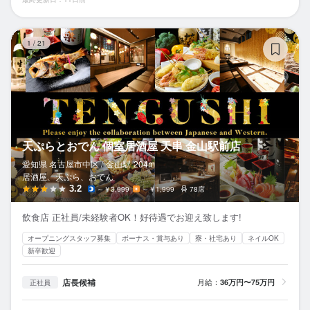
天
1
/
21
天ぷらとおでん 個室居酒屋 天串 金山駅前店
愛知県 名古屋市中区 /
金山
駅
204m
居酒屋、天ぷら、おでん
3.2
～￥3,999
～￥1,999
78席
飲食店 正社員/未経験者OK！好待遇でお迎え致します!
オープニングスタッフ募集
ボーナス・賞与あり
寮・社宅あり
ネイルOK
新卒歓迎
店長候補
月給：
36万円〜75万円
正社員