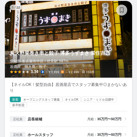
炭
1
/
22
炭火野菜巻き串と餃子 博多うずまき 栄住吉店
愛知県 名古屋市中区 /
伏見
駅
587m
居酒屋、焼き鳥、餃子
3.34
～￥3,999
～￥2,999
100席
【ネイルOK！髪型自由】居酒屋店でスタッフ募集中◎まかないあ
り
新着
オープニングスタッフ募集
ネイルOK
シニア・ミドル活躍中
新卒歓迎
店長候補
月給：
35万円〜50万円
正社員
ホールスタッフ
月給：
35万円〜50万円
正社員