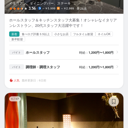
イタリアン、ダイニングバー、ステーキ
3.56
～￥5,999
～￥2,999
26席
ホールスタッフ＆キッチンスタッフ大募集！オシャレなイタリア
ンレストラン、20代スタッフ大活躍中です！
新着
食べログ評価 3.5以上
小さなお店
フルタイム歓迎
ネイルOK
新卒歓迎
ホールスタッフ
時給：
1,200円〜1,800円
バイト
調理師・調理スタッフ
時給：
1,200円〜1,800円
バイト
人気
最終更新日：6日前
個
1
/
17