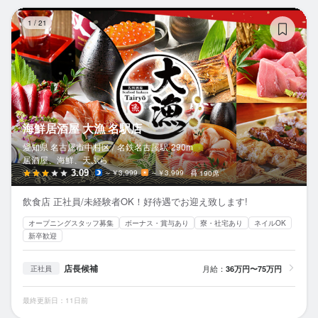
海
1
/
21
海鮮居酒屋 大漁 名駅店
愛知県 名古屋市中村区 /
名鉄名古屋
駅
290m
居酒屋、海鮮、天ぷら
3.09
～￥3,999
～￥3,999
190席
飲食店 正社員/未経験者OK！好待遇でお迎え致します!
オープニングスタッフ募集
ボーナス・賞与あり
寮・社宅あり
ネイルOK
新卒歓迎
店長候補
月給：
36万円〜75万円
正社員
最終更新日：11日前