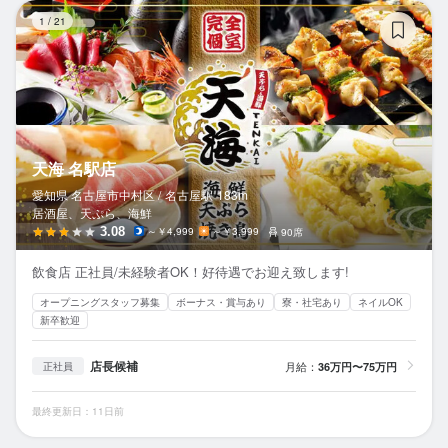
天
1
/
21
天海 名駅店
愛知県 名古屋市中村区 /
名古屋
駅
183m
居酒屋、天ぷら、海鮮
3.08
～￥4,999
～￥3,999
90席
飲食店 正社員/未経験者OK！好待遇でお迎え致します!
オープニングスタッフ募集
ボーナス・賞与あり
寮・社宅あり
ネイルOK
新卒歓迎
店長候補
月給：
36万円〜75万円
正社員
最終更新日：11日前