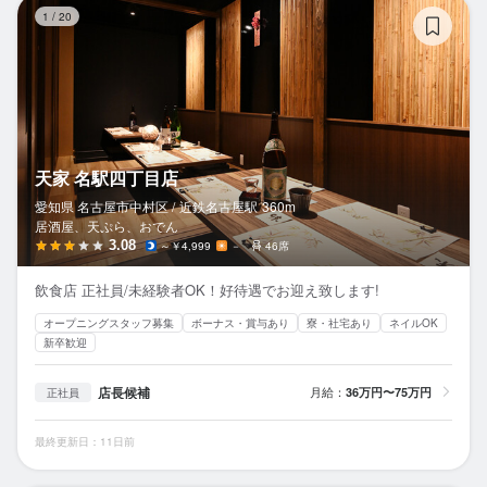
天
1
/
20
天家 名駅四丁目店
愛知県 名古屋市中村区 /
近鉄名古屋
駅
360m
居酒屋、天ぷら、おでん
3.08
～￥4,999
－
46席
飲食店 正社員/未経験者OK！好待遇でお迎え致します!
オープニングスタッフ募集
ボーナス・賞与あり
寮・社宅あり
ネイルOK
新卒歓迎
店長候補
月給：
36万円〜75万円
正社員
最終更新日：11日前