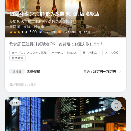
個室 牛タン 海鮮 飲み放題 東北商店 名駅店
愛知県 名古屋市中村区 /
名鉄名古屋
駅
244m
居酒屋、海鮮、焼き鳥
3.09
～￥3,999
～￥1,999
120席
飲食店 正社員/未経験者OK！好待遇でお迎え致します!
オープニングスタッフ募集
ボーナス・賞与あり
寮・社宅あり
ネイルOK
新卒歓迎
店長候補
月給：
36万円〜75万円
正社員
最終更新日：11日前
個
1
/
18