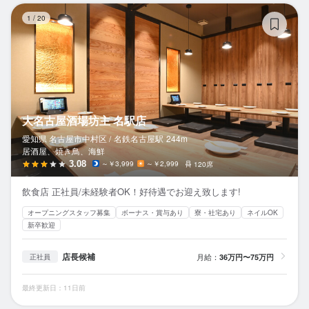
大
1
/
20
大名古屋酒場坊主 名駅店
愛知県 名古屋市中村区 /
名鉄名古屋
駅
244m
居酒屋、焼き鳥、海鮮
3.08
～￥3,999
～￥2,999
120席
飲食店 正社員/未経験者OK！好待遇でお迎え致します!
オープニングスタッフ募集
ボーナス・賞与あり
寮・社宅あり
ネイルOK
新卒歓迎
店長候補
月給：
36万円〜75万円
正社員
最終更新日：11日前