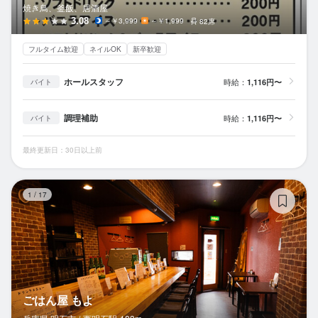
焼き鳥、釜飯、居酒屋
3.08
～￥3,999
～￥1,999
82席
フルタイム歓迎
ネイルOK
新卒歓迎
ホールスタッフ
時給：
1,116円〜
バイト
調理補助
時給：
1,116円〜
バイト
最終更新日：30日以上前
ご
1
/
17
ごはん屋 もよ