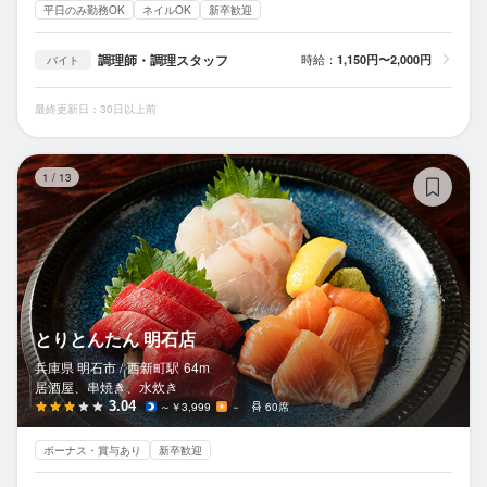
平日のみ勤務OK
ネイルOK
新卒歓迎
調理師・調理スタッフ
時給：
1,150円〜2,000円
バイト
最終更新日：30日以上前
と
1
/
13
とりとんたん 明石店
兵庫県 明石市 /
西新町
駅
64m
居酒屋、串焼き、水炊き
3.04
～￥3,999
－
60席
ボーナス・賞与あり
新卒歓迎