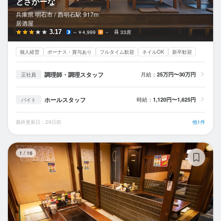
とさかーな
兵庫県 明石市 /
西明石
駅
917m
居酒屋
3.17
～￥4,999
－
33席
個人経営
ボーナス・賞与あり
フルタイム歓迎
ネイルOK
新卒歓迎
調理師・調理スタッフ
月給：
25万円〜30万円
正社員
ホールスタッフ
時給：
1,120円〜1,625円
バイト
最終更新日：29日前
他1件
お
1
/
16