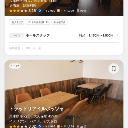
兵庫県 明石市 /
西明石
駅
183m
居酒屋、韓国料理
3.15
～￥2,999
～￥1,999
22席
個人経営
平日のみ勤務OK
新卒歓迎
ホールスタッフ
時給：
1,150円〜1,500円
バイト
最終更新日：30日以上前
ト
1
/
17
トラットリアイルポッツォ
兵庫県 明石市 /
大久保
駅
429m
イタリアン、パスタ、ビストロ
3.32
～￥4,999
～￥1,999
26席