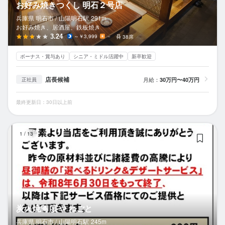
お好み焼きつくし 明石２号店
兵庫県 明石市 /
山陽明石
駅
291m
お好み焼き、居酒屋、鉄板焼き
3.24
～￥3,999
－
38席
ボーナス・賞与あり
シニア・ミドル活躍中
新卒歓迎
店長候補
月給：
30万円〜40万円
正社員
最終更新日：30日以上前
炭
1
/
13
炭火焼鳥 宴や ねごと
兵庫県 明石市 /
山陽明石
駅
245m