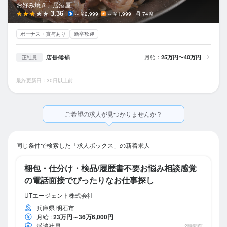
お好み焼き、居酒屋
3.36
～￥2,999
～￥1,999
74席
ボーナス・賞与あり
新卒歓迎
店長候補
月給：
25万円〜40万円
正社員
最終更新日：30日以上前
ご希望の求人が見つかりませんか？
同じ条件で検索した「求人ボックス」の新着求人
梱包・仕分け・検品/履歴書不要お悩み相談感覚
の電話面接でぴったりなお仕事探し
UTエージェント株式会社
兵庫県 明石市
月給
:
23万円～36万6,000円
派遣社員
2時間前