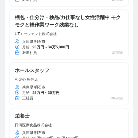
梱包・仕分け・検品/力仕事なし女性活躍中 モク
モクと軽作業ワーク残業なし
UTエージェント株式会社
兵庫県 明石市
月給
:
23万円～34万5,000円
派遣社員
2時間前
ホールスタッフ
和楽心 魚住店
兵庫県 明石市
月給
:
25万円～30万円
正社員
18時間前
栄養士
日清医療食品株式会社
兵庫県 明石市
月給
:
20万9,890円～26万4,000円