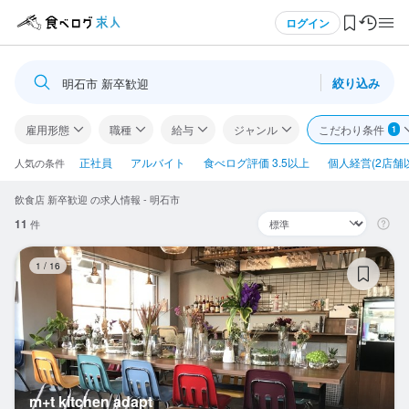
メニュー
ログイン
絞り込み
明石市 新卒歓迎
ログイン・無料会員登録
雇用形態
職種
給与
ジャンル
こだわり条件
1
食べログ求人TOP
正社員
アルバイト
食べログ評価 3.5以上
個人経営(2店舗
人気の条件
飲食店 新卒歓迎 の求人情報 - 明石市
求人検索
11
件
マイページ管理
m+
1
/
16
閲覧履歴
気になる求人
検索履歴・保存した条件
m+t kitchen adapt