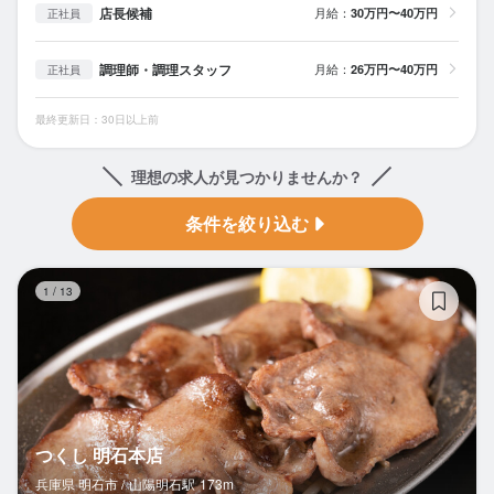
店長候補
月給：
30万円〜40万円
正社員
調理師・調理スタッフ
月給：
26万円〜40万円
正社員
最終更新日：30日以上前
理想の求人が見つかりませんか？
条件を絞り込む
つ
1
/
13
つくし 明石本店
兵庫県 明石市 /
山陽明石
駅
173m