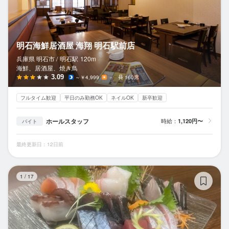
明石海鮮居酒屋 海翔 明石駅前店
兵庫県 明石市 /
明石
駅
120m
海鮮、居酒屋、焼き鳥
3.09
～￥4,999
－
160席
フルタイム歓迎
平日のみ勤務OK
ネイルOK
新卒歓迎
ホールスタッフ
時給：
1,120円〜
バイト
最終更新日：12日前
ご
1
/
17