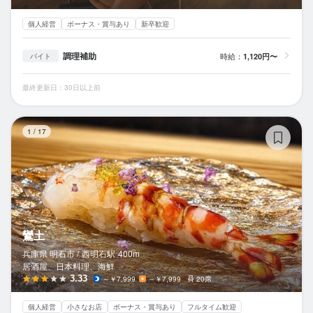
個人経営
ボーナス・賞与あり
新卒歓迎
調理補助
時給：
1,120円〜
バイト
最終更新日：30日以上前
鸞
1
/
17
鸞土
兵庫県 明石市 /
西明石
駅
400m
居酒屋、日本料理、海鮮
3.33
～￥7,999
～￥7,999
20席
個人経営
小さなお店
ボーナス・賞与あり
フルタイム歓迎