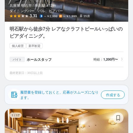
応募履歴
兵庫県 明石市 /
明石
駅
412m
ダイニングバー、バル、ビアバー
WEB履歴書
3.31
～￥2,999
～￥1,999
35席
明石駅から徒歩7分 レアなクラフトビールいっぱいの
スカウト・メルマガ受信設定
ビアダイニング。
ヘルプ・お問い合わせフォーム
個人経営
新卒歓迎
掲載をご検討の店舗様へ
ホールスタッフ
時給：
1,200円〜
バイト
食べログ求人PRESS
最終更新日：30日以上前
プライバシーポリシー
利用規約
履歴書を登録しておくと、応募がスムーズになり
作成する
ます。
企業情報
明
1
/
17