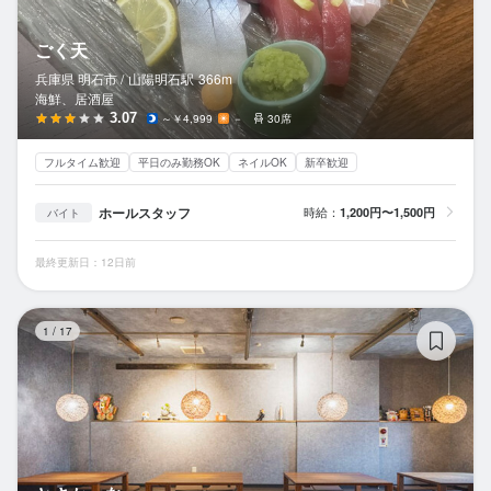
ごく天
兵庫県 明石市 /
山陽明石
駅
366m
海鮮、居酒屋
3.07
～￥4,999
－
30席
フルタイム歓迎
平日のみ勤務OK
ネイルOK
新卒歓迎
ホールスタッフ
時給：
1,200円〜1,500円
バイト
最終更新日：12日前
と
1
/
17