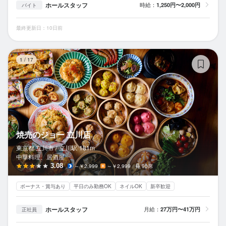
ホールスタッフ
時給：
1,250円〜2,000円
バイト
最終更新日：10日前
焼
1
/
17
焼売のジョー 立川店
東京都 立川市 /
立川
駅
181m
中華料理、居酒屋
3.08
～￥2,999
～￥2,999
90席
ボーナス・賞与あり
平日のみ勤務OK
ネイルOK
新卒歓迎
ホールスタッフ
月給：
27万円〜41万円
正社員