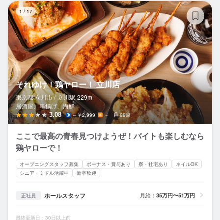
そ
1
/
17
それゆけ！鶏ヤロー！ 立川店
東京都 立川市 /
立川
駅
229m
居酒屋、串揚げ、海鮮
3.08
～￥2,999
－
99席
ここで最高の青春見つけようぜ！バイトも楽しむなら
鶏ヤローで！
オープニングスタッフ募集
ボーナス・賞与あり
寮・社宅あり
ネイルOK
シニア・ミドル活躍中
新卒歓迎
ホールスタッフ
月給：
35万円〜51万円
正社員
最終更新日：30日以上前