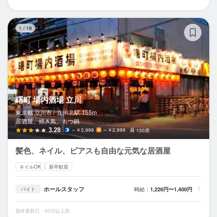
曙
1
/
18
曙町 場内酒場 立川
東京都 立川市 /
立川北
駅
155m
居酒屋、焼き鳥、もつ鍋
3.28
～￥3,999
～￥2,999
130席
髪色、ネイル、ピアスも自由な元気な居酒屋
ネイルOK
新卒歓迎
ホールスタッフ
時給：
1,226円〜1,400円
バイト
最終更新日：30日以上前