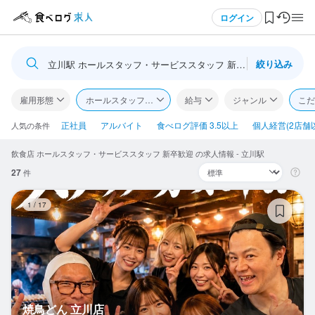
メニュー
ログイン
絞り込み
立川駅 ホールスタッフ・サービススタッフ 新卒歓迎
ログイン・無料会員登録
雇用形態
ホールスタッフ・サービススタッフ
給与
ジャンル
こだ
食べログ求人TOP
正社員
アルバイト
食べログ評価 3.5以上
個人経営(2店舗
人気の条件
飲食店 ホールスタッフ・サービススタッフ 新卒歓迎 の求人情報 - 立川駅
求人検索
27
件
マイページ管理
焼
1
/
17
閲覧履歴
気になる求人
検索履歴・保存した条件
焼鳥どん 立川店