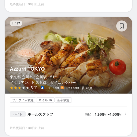
最終更新日：30日以上前
Az
1
/
17
Azzurri TOKYO
東京都 立川市 /
立川
駅
151m
イタリアン、ビストロ、ダイニングバー
3.11
～￥3,999
～￥1,999
98席
フルタイム歓迎
ネイルOK
新卒歓迎
ホールスタッフ
時給：
1,250円〜1,500円
バイト
最終更新日：30日以上前