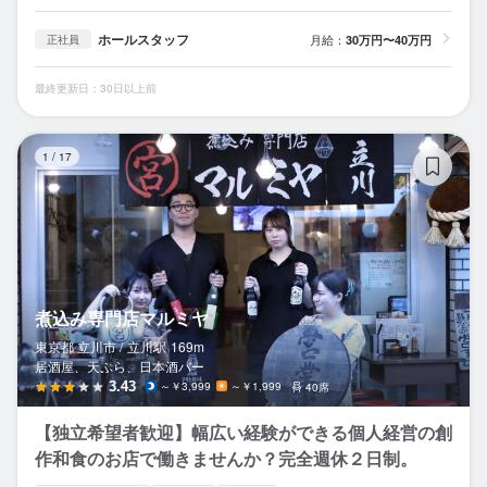
ホールスタッフ
月給：
30万円〜40万円
正社員
最終更新日：30日以上前
煮
1
/
17
煮込み専門店マルミヤ
東京都 立川市 /
立川
駅
169m
居酒屋、天ぷら、日本酒バー
3.43
～￥3,999
～￥1,999
40席
【独立希望者歓迎】幅広い経験ができる個人経営の創
作和食のお店で働きませんか？完全週休２日制。