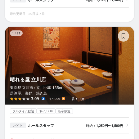
最終更新日：30日以上前
晴
1
/
17
晴れる屋 立川店
東京都 立川市 /
立川北
駅
135m
居酒屋、海鮮、焼き鳥
3.09
～￥4,999
－
157席
フルタイム歓迎
ネイルOK
新卒歓迎
ホールスタッフ
時給：
1,250円〜1,500円
バイト