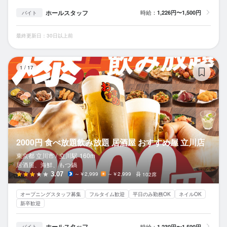
ホールスタッフ
時給：
1,226円〜1,500円
バイト
最終更新日：30日以上前
2
1
/
17
2000円 食べ放題飲み放題 居酒屋 おすすめ屋 立川店
東京都 立川市 /
立川
駅
160m
居酒屋、海鮮、もつ鍋
3.07
～￥2,999
～￥2,999
102席
オープニングスタッフ募集
フルタイム歓迎
平日のみ勤務OK
ネイルOK
新卒歓迎
ホールスタッフ
時給：
1,230円〜1,500円
バイト