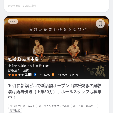
最終更新日：30日以上前
鉄
1
/
13
鉄板 薊 立川本店
東京都 立川市 /
立川南
駅
119m
鉄板焼き、焼肉
3.55
～￥14,999
～￥5,999
29席
10月に新築ビルで新店舗オープン！鉄板焼きの経験
者は給与優遇（上限50万）、ホールスタッフも募集
中！
食べログ評価 3.5以上
オープニングスタッフ募集
ボーナス・賞与あり
新卒歓迎