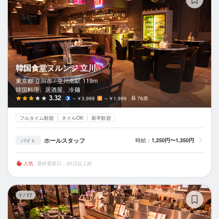
韓国食堂ヌルンジ 立川
東京都 立川市 /
立川南
駅
119m
韓国料理、居酒屋、冷麺
3.32
～￥3,999
～￥1,999
76席
フルタイム歓迎
ネイルOK
新卒歓迎
ホールスタッフ
時給：
1,250円〜1,350円
バイト
人気
最終更新日：30日以上前
KO
1
/
17