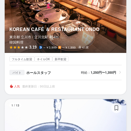
KOREAN CAFÉ ＆ RESTAURANT ONDO
東京都 立川市 /
立川北
駅
454m
韓国料理
3.19
～￥3,999
～￥1,999
41席
フルタイム歓迎
ネイルOK
新卒歓迎
ホールスタッフ
時給：
1,250円〜1,350円
バイト
人気
最終更新日：30日以上前
し
1
/
13