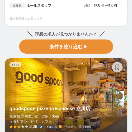
ホールスタッフ
月給：
27万円〜41万円
正社員
最終更新日：30日以上前
理想の求人が見つかりませんか？
条件を絞り込む
go
1
/
17
goodspoon pizzeria＆cheese 立川店
東京都 立川市 /
立川北
駅
405m
イタリアン、ピザ、カフェ
3.36
～￥3,999
～￥2,999
110席