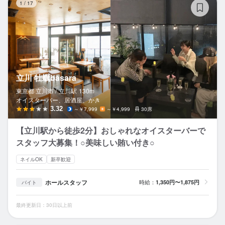
1
/
17
立川 牡蠣basara
東京都 立川市 /
立川
駅
130m
オイスターバー、居酒屋、かき
3.32
～￥7,999
～￥4,999
30席
【立川駅から徒歩2分】おしゃれなオイスターバーで
スタッフ大募集！○美味しい賄い付き○
ネイルOK
新卒歓迎
ホールスタッフ
時給：
1,350円〜1,875円
バイト
最終更新日：30日以上前