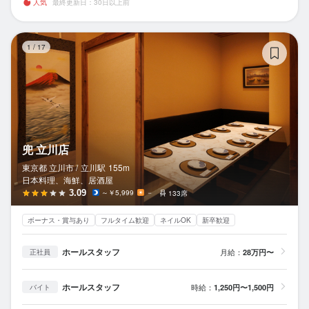
人気
最終更新日：30日以上前
兜
1
/
17
兜 立川店
東京都 立川市 /
立川
駅
155m
日本料理、海鮮、居酒屋
3.09
～￥5,999
－
133席
ボーナス・賞与あり
フルタイム歓迎
ネイルOK
新卒歓迎
ホールスタッフ
月給：
28万円〜
正社員
ホールスタッフ
時給：
1,250円〜1,500円
バイト