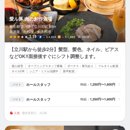
愛ル豚 肉の創作酒場
東京都 立川市 /
立川北
駅
89m
居酒屋、肉料理、創作料理
3.19
～￥4,999
～￥1,999
100席
【立川駅から徒歩2分】髪型、髪色、ネイル、ピアス
などOK‼︎面接後すぐにシフト調整します。
個人経営
オープニングスタッフ募集
ボーナス・賞与あり
フルタイム歓迎
ネイルOK
シニア・ミドル活躍中
新卒歓迎
ホールスタッフ
時給：
1,250円〜1,600円
バイト
ホールスタッフ
時給：
1,250円〜1,600円
バイト
人気
最終更新日：3日前
立