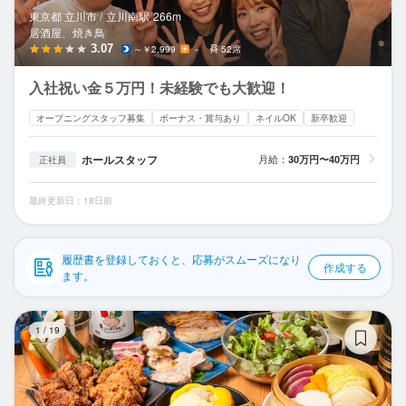
応募履歴
東京都 立川市 /
立川南
駅
266m
居酒屋、焼き鳥
WEB履歴書
3.07
～￥2,999
－
52席
入社祝い金５万円！未経験でも大歓迎！
スカウト・メルマガ受信設定
オープニングスタッフ募集
ボーナス・賞与あり
ネイルOK
新卒歓迎
ヘルプ・お問い合わせフォーム
ホールスタッフ
月給：
30万円〜40万円
正社員
掲載をご検討の店舗様へ
最終更新日：18日前
食べログ求人PRESS
プライバシーポリシー
履歴書を登録しておくと、応募がスムーズになり
作成する
利用規約
ます。
企業情報
愛
1
/
19