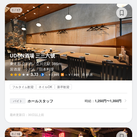
U
1
/
17
UDON酒場 三三六號
東京都 立川市 /
立川北
駅
386m
居酒屋、うどん、日本料理
3.33
～￥3,999
～￥1,999
81席
フルタイム歓迎
ネイルOK
新卒歓迎
ホールスタッフ
時給：
1,250円〜1,350円
バイト
最終更新日：30日以上前
韓
1
/
16