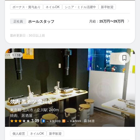
ボーナス・賞与あり
ネイルOK
シニア・ミドル活躍中
新卒歓迎
ホールスタッフ
月給：
25万円〜29万円
正社員
最終更新日：30日以上前
焼
1
/
16
焼肉 黒テツ 立川店
東京都 立川市 /
立川
駅
200m
焼肉、居酒屋
3.09
～￥5,999
～￥4,999
38席
個人経営
ネイルOK
新卒歓迎