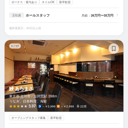
ボーナス・賞与あり
ネイルOK
新卒歓迎
ホールスタッフ
月給：
26万円〜35万円
正社員
最終更新日：30日以上前
鰻
1
/
17
鰻 あらまさ
東京都 立川市 /
立川北
駅
398m
うなぎ、日本料理、海鮮
3.07
～￥3,999
～￥2,999
22席
オープニングスタッフ募集
新卒歓迎