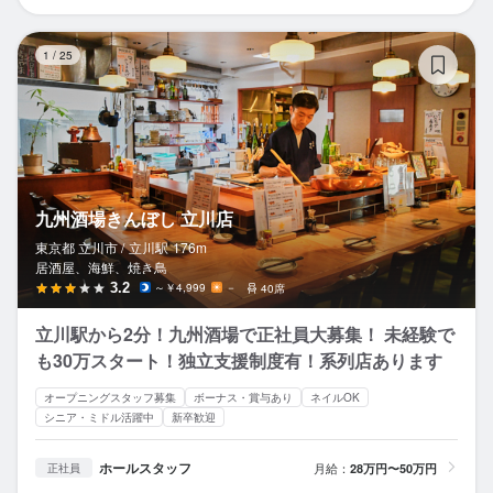
九
1
/
25
九州酒場きんぼし 立川店
東京都 立川市 /
立川
駅
176m
居酒屋、海鮮、焼き鳥
3.2
～￥4,999
－
40席
立川駅から2分！九州酒場で正社員大募集！ 未経験で
も30万スタート！独立支援制度有！系列店あります
オープニングスタッフ募集
ボーナス・賞与あり
ネイルOK
シニア・ミドル活躍中
新卒歓迎
ホールスタッフ
月給：
28万円〜50万円
正社員