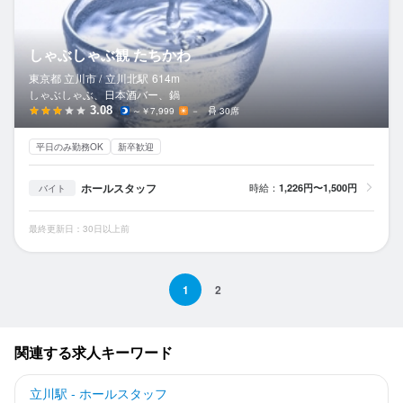
しゃぶしゃぶ観 たちかわ
東京都 立川市 /
立川北
駅
614m
しゃぶしゃぶ、日本酒バー、鍋
3.08
～￥7,999
－
30席
平日のみ勤務OK
新卒歓迎
ホールスタッフ
時給：
1,226円〜1,500円
バイト
最終更新日：30日以上前
1
2
関連する求人キーワード
立川駅 - ホールスタッフ