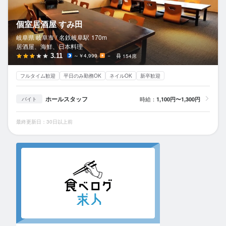
個室居酒屋 すみ田
岐阜県 岐阜市 /
名鉄岐阜
駅
170m
居酒屋、海鮮、日本料理
3.11
～￥4,999
－
154席
フルタイム歓迎
平日のみ勤務OK
ネイルOK
新卒歓迎
ホールスタッフ
時給：
1,100円〜1,300円
バイト
最終更新日：30日以上前