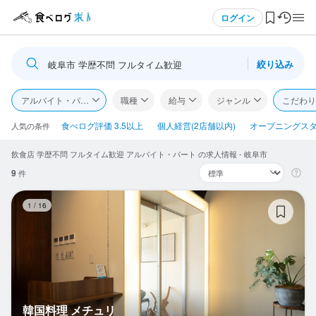
メニュー
ログイン
絞り込み
岐阜市 学歴不問 フルタイム歓迎
ログイン・無料会員登録
アルバイト・パート
職種
給与
ジャンル
こだわり
食べログ求人TOP
食べログ評価 3.5以上
個人経営(2店舗以内)
オープニングス
人気の条件
飲食店 学歴不問 フルタイム歓迎 アルバイト・パート の求人情報 - 岐阜市
求人検索
9
件
マイページ管理
韓
1
/
16
閲覧履歴
気になる求人
検索履歴・保存した条件
韓国料理 メチュリ