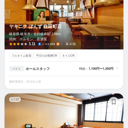
ヤキニク ぼんず 住田町店
岐阜県 岐阜市 /
名鉄岐阜
駅
198m
焼肉、ホルモン、居酒屋
3.11
～￥3,999
－
47席
フルタイム歓迎
平日のみ勤務OK
ネイルOK
ホールスタッフ
時給：
1,100円〜1,350円
バイト
最終更新日：30日以上前
個
1
/
17