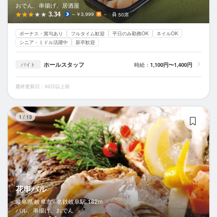
おでん、串揚げ、居酒屋
3.34
～￥3,999
－
50席
ボーナス・賞与あり
フルタイム歓迎
平日のみ勤務OK
ネイルOK
シニア・ミドル活躍中
新卒歓迎
ホールスタッフ
時給：
1,100円〜1,400円
バイト
最終更新日：30日以上前
花
1
/
13
花串バル
岐阜県 岐阜市 /
名鉄岐阜
駅
182m
バル、串揚げ、おでん