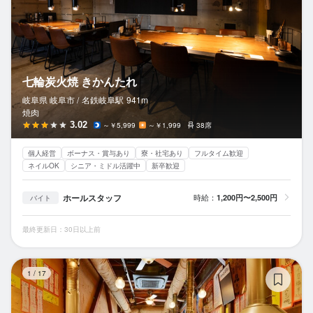
七輪炭火焼 きかんたれ
岐阜県 岐阜市 /
名鉄岐阜
駅
941m
焼肉
3.02
～￥5,999
～￥1,999
38席
個人経営
ボーナス・賞与あり
寮・社宅あり
フルタイム歓迎
ネイルOK
シニア・ミドル活躍中
新卒歓迎
ホールスタッフ
時給：
1,200円〜2,500円
バイト
最終更新日：30日以上前
ヤ
1
/
17