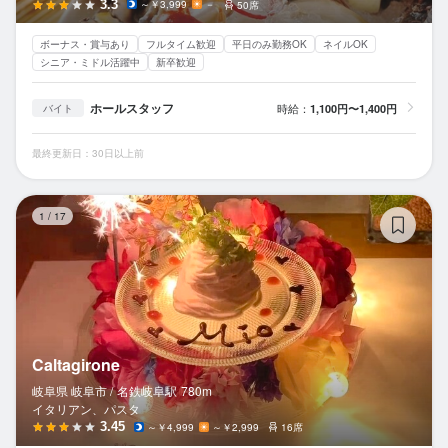
3.3
～￥3,999
－
50席
ボーナス・賞与あり
フルタイム歓迎
平日のみ勤務OK
ネイルOK
シニア・ミドル活躍中
新卒歓迎
ホールスタッフ
時給：
1,100円〜1,400円
バイト
最終更新日：30日以上前
Ca
1
/
17
Caltagirone
岐阜県 岐阜市 /
名鉄岐阜
駅
780m
イタリアン、パスタ
3.45
～￥4,999
～￥2,999
16席