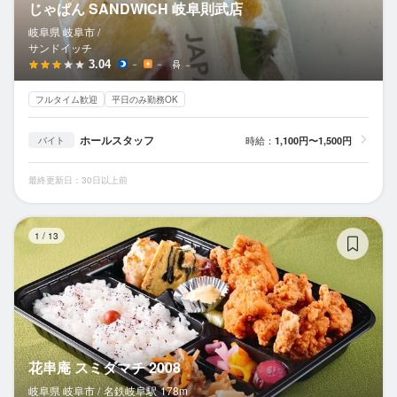
じゃぱん SANDWICH 岐阜則武店
岐阜県 岐阜市 /
サンドイッチ
3.04
－
－
－
フルタイム歓迎
平日のみ勤務OK
ホールスタッフ
時給：
1,100円〜1,500円
バイト
最終更新日：30日以上前
花
1
/
13
花串庵 スミダマチ 2008
岐阜県 岐阜市 /
名鉄岐阜
駅
178m