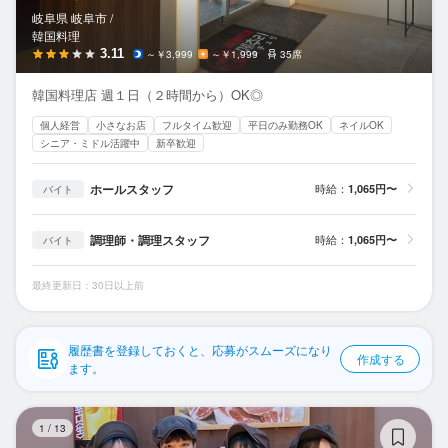
応募履歴
岐阜県 岐阜市 /
韓国料理
WEB履歴書
3.11
～￥3,999
～￥1,999
35席
韓国料理店 週１日（２時間から）OK◎
スカウト・メルマガ受信設定
個人経営
小さなお店
フルタイム歓迎
平日のみ勤務OK
ネイルOK
シニア・ミドル活躍中
新卒歓迎
ヘルプ・お問い合わせフォーム
ホールスタッフ
時給：
1,065円〜
バイト
掲載をご検討の店舗様へ
食べログ求人PRESS
調理師・調理スタッフ
時給：
1,065円〜
バイト
プライバシーポリシー
最終更新日：30日以上前
利用規約
企業情報
履歴書を登録しておくと、応募がスムーズになり
作成する
ます。
や
1
/
13