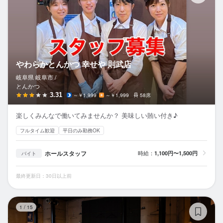
やわらかとんかつ 幸せや 則武店
岐阜県 岐阜市 /
とんかつ
3.31
～￥1,999
～￥1,999
58席
楽しくみんなで働いてみませんか？ 美味しい賄い付き♪
フルタイム歓迎
平日のみ勤務OK
ホールスタッフ
時給：
1,100円〜1,500円
バイト
最終更新日：30日以上前
七
1
/
15