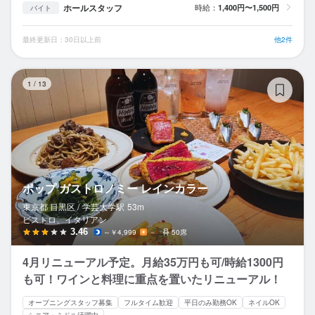
ホールスタッフ
時給：
1,400円〜1,500円
バイト
最終更新日：30日以上前
他2件
ポ
1
/
13
ポップ ガストロノミー レインカラー
東京都 目黒区 /
学芸大学
駅
53m
ビストロ、イタリアン
3.46
～￥4,999
－
50席
4月リニューアル予定。月給35万円も可/時給1300円
も可！ワインと料理に重点を置いたリニューアル！
オープニングスタッフ募集
フルタイム歓迎
平日のみ勤務OK
ネイルOK
シニア・ミドル活躍中