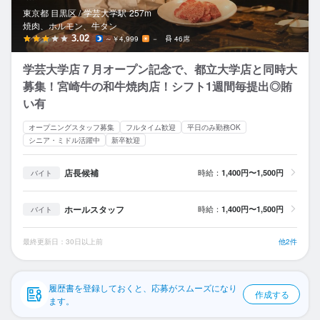
応募履歴
東京都 目黒区 /
学芸大学
駅
257m
焼肉、ホルモン、牛タン
WEB履歴書
3.02
～￥4,999
－
46席
学芸大学店７月オープン記念で、都立大学店と同時大
スカウト・メルマガ受信設定
募集！宮崎牛の和牛焼肉店！シフト1週間毎提出◎賄
い有
ヘルプ・お問い合わせフォーム
オープニングスタッフ募集
フルタイム歓迎
平日のみ勤務OK
掲載をご検討の店舗様へ
シニア・ミドル活躍中
新卒歓迎
食べログ求人PRESS
店長候補
時給：
1,400円〜1,500円
バイト
プライバシーポリシー
ホールスタッフ
時給：
1,400円〜1,500円
バイト
利用規約
企業情報
最終更新日：30日以上前
他2件
履歴書を登録しておくと、応募がスムーズになり
作成する
ます。