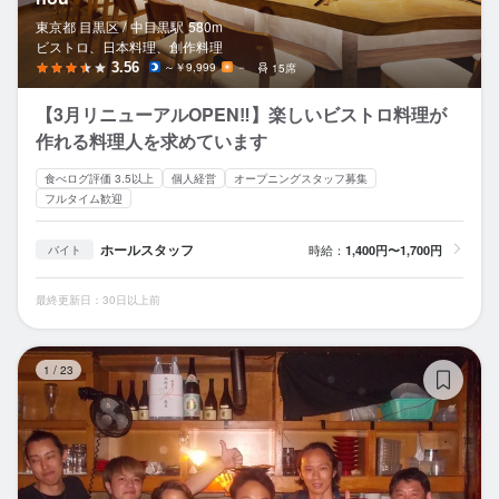
東京都 目黒区 /
中目黒
駅
580m
ビストロ、日本料理、創作料理
3.56
～￥9,999
－
15席
【3月リニューアルOPEN‼︎】楽しいビストロ料理が
作れる料理人を求めています
食べログ評価 3.5以上
個人経営
オープニングスタッフ募集
フルタイム歓迎
ホールスタッフ
時給：
1,400円〜1,700円
バイト
最終更新日：30日以上前
隠
1
/
23