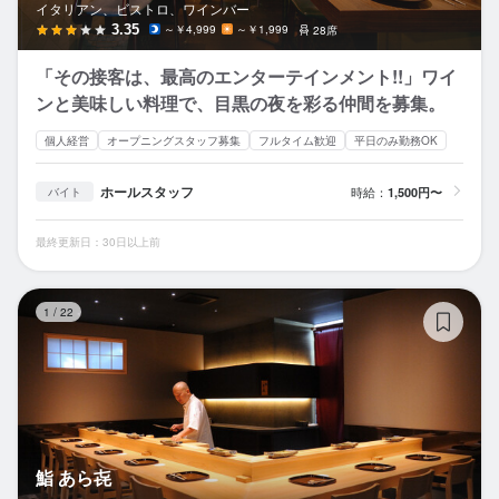
イタリアン、ビストロ、ワインバー
3.35
～￥4,999
～￥1,999
28席
「その接客は、最高のエンターテインメント!!」ワイ
ンと美味しい料理で、目黒の夜を彩る仲間を募集。
個人経営
オープニングスタッフ募集
フルタイム歓迎
平日のみ勤務OK
ホールスタッフ
時給：
1,500円〜
バイト
最終更新日：30日以上前
鮨
1
/
22
鮨 あら㐂