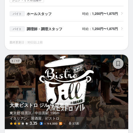
ホールスタッフ
時給：
1,250円〜1,875円
バイト
調理師・調理スタッフ
時給：
1,250円〜1,875円
バイト
最終更新日：30日以上前
大
1
/
17
大衆ビストロ ジル 中目黒店
東京都 目黒区 /
中目黒
駅
196m
イタリアン、居酒屋、ビストロ
3.35
～￥4,999
－
37席