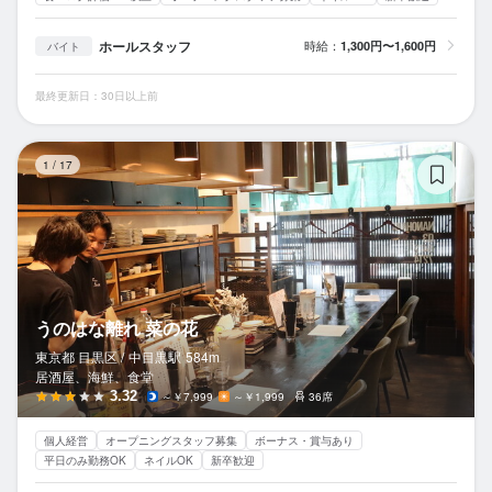
ホールスタッフ
時給：
1,300円〜1,600円
バイト
最終更新日：30日以上前
う
1
/
17
うのはな離れ 菜の花
東京都 目黒区 /
中目黒
駅
584m
居酒屋、海鮮、食堂
3.32
～￥7,999
～￥1,999
36席
個人経営
オープニングスタッフ募集
ボーナス・賞与あり
平日のみ勤務OK
ネイルOK
新卒歓迎