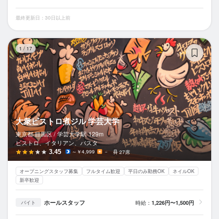
最終更新日：30日以上前
大
1
/
17
大衆ビストロ煮ジル 学芸大学
東京都 目黒区 /
学芸大学
駅
129m
ビストロ、イタリアン、パスタ
3.45
～￥4,999
－
27席
オープニングスタッフ募集
フルタイム歓迎
平日のみ勤務OK
ネイルOK
新卒歓迎
ホールスタッフ
時給：
1,226円〜1,500円
バイト