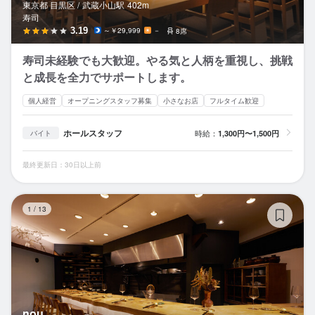
東京都 目黒区 /
武蔵小山
駅
402m
寿司
3.19
～￥29,999
－
8席
寿司未経験でも大歓迎。やる気と人柄を重視し、挑戦
と成長を全力でサポートします。
個人経営
オープニングスタッフ募集
小さなお店
フルタイム歓迎
ホールスタッフ
時給：
1,300円〜1,500円
バイト
最終更新日：30日以上前
no
1
/
13
nou