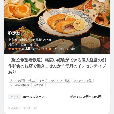
弥之助
東京都 目黒区 /
中目黒
駅
286m
居酒屋、海鮮、揚げ物
3.5
～￥7,999
～￥1,999
28席
【独立希望者歓迎】幅広い経験ができる個人経営の創
作和食のお店で働きませんか？毎月のインセンティブ
あり
食べログ評価 3.5以上
オープニングスタッフ募集
フルタイム歓迎
平日のみ勤務OK
新卒歓迎
ホールスタッフ
時給：
1,300円〜1,600円
バイト
最終更新日：30日以上前