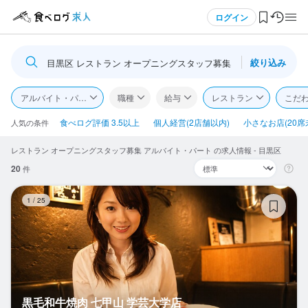
メニュー
ログイン
絞り込み
目黒区 レストラン オープニングスタッフ募集
ログイン・無料会員登録
アルバイト・パート
職種
給与
レストラン
こだ
食べログ求人TOP
食べログ評価 3.5以上
個人経営(2店舗以内)
小さなお店(20席
人気の条件
レストラン オープニングスタッフ募集 アルバイト・パート の求人情報 - 目黒区
求人検索
20
件
マイページ管理
黒
1
/
25
閲覧履歴
気になる求人
検索履歴・保存した条件
黒毛和牛焼肉 七甲山 学芸大学店