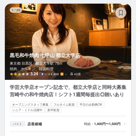
黒
1
/
25
黒毛和牛焼肉 七甲山 都立大学店
東京都 目黒区 /
都立大学
駅
78m
焼肉、ホルモン、韓国料理
3.24
～￥4,999
－
43席
学芸大学店オープン記念で、都立大学店と同時大募集
宮崎牛の和牛焼肉店！シフト1週間毎提出◎賄いあり
オープニングスタッフ募集
フルタイム歓迎
平日のみ勤務OK
シニア・ミドル活躍中
新卒歓迎
店長候補
時給：
1,400円〜1,500円
バイト