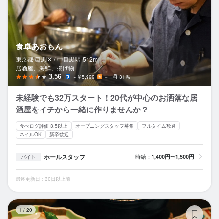
食卓あおもん
東京都 目黒区 /
中目黒
駅
512m
居酒屋、海鮮、揚げ物
3.56
～￥5,999
－
31席
未経験でも32万スタート！20代が中心のお洒落な居
酒屋をイチから一緒に作りませんか？
食べログ評価 3.5以上
オープニングスタッフ募集
フルタイム歓迎
ネイルOK
新卒歓迎
ホールスタッフ
時給：
1,400円〜1,500円
バイト
最終更新日：30日以上前
弥
1
/
20