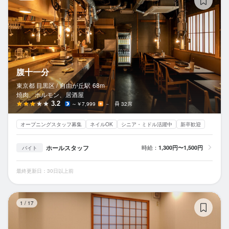
腹十一分
東京都 目黒区 /
自由が丘
駅
68m
焼肉、ホルモン、居酒屋
3.2
～￥7,999
－
32席
オープニングスタッフ募集
ネイルOK
シニア・ミドル活躍中
新卒歓迎
ホールスタッフ
時給：
1,300円〜1,500円
バイト
最終更新日：30日以上前
だ
1
/
17