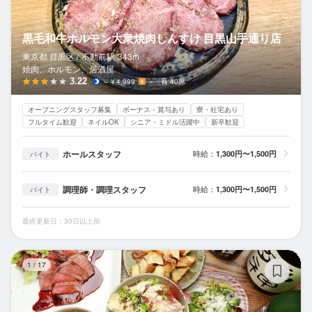
黒毛和牛ホルモン大衆焼肉しんすけ 目黒山手通り店
東京都 目黒区 /
不動前
駅
343m
焼肉、ホルモン、居酒屋
3.22
～￥4,999
－
40席
オープニングスタッフ募集
ボーナス・賞与あり
寮・社宅あり
フルタイム歓迎
ネイルOK
シニア・ミドル活躍中
新卒歓迎
ホールスタッフ
時給：
1,300円〜1,500円
バイト
調理師・調理スタッフ
時給：
1,300円〜1,500円
バイト
最終更新日：30日以上前
居
1
/
17