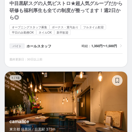
中目黒駅スグの人気ビストロ★超人気グループだから
研修も福利厚生も全ての制度が整ってます！週2日か
ら◎
オープニングスタッフ募集
ボーナス・賞与あり
フルタイム歓迎
平日のみ勤務OK
ネイルOK
新卒歓迎
ホールスタッフ
時給：
1,350円〜1,500円
バイト
最終更新日：30日以上前
ca
1
/
13
camalice
東京都 目黒区 /
目黒
駅
373m