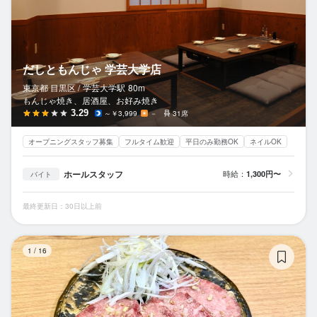
だしともんじゃ 学芸大学店
東京都 目黒区 /
学芸大学
駅
80m
もんじゃ焼き、居酒屋、お好み焼き
3.29
～￥3,999
－
31席
オープニングスタッフ募集
フルタイム歓迎
平日のみ勤務OK
ネイルOK
ホールスタッフ
時給：
1,300円〜
バイト
最終更新日：30日以上前
黒
1
/
16