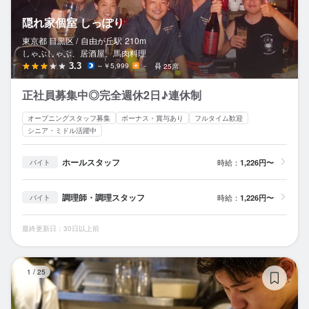
隠れ家個室 しっぽり
東京都 目黒区 /
自由が丘
駅
210m
しゃぶしゃぶ、居酒屋、馬肉料理
3.3
～￥5,999
－
25席
正社員募集中◎完全週休2日♪連休制
オープニングスタッフ募集
ボーナス・賞与あり
フルタイム歓迎
シニア・ミドル活躍中
ホールスタッフ
時給：
1,226円〜
バイト
調理師・調理スタッフ
時給：
1,226円〜
バイト
最終更新日：30日以上前
食
1
/
25