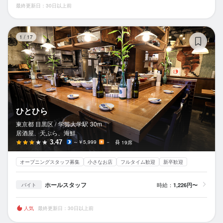
最終更新日：30日以上前
ひ
1
/
17
ひとひら
東京都 目黒区 /
学芸大学
駅
30m
居酒屋、天ぷら、海鮮
3.47
～￥5,999
－
19席
オープニングスタッフ募集
小さなお店
フルタイム歓迎
新卒歓迎
ホールスタッフ
時給：
1,226円〜
バイト
人気
最終更新日：30日以上前