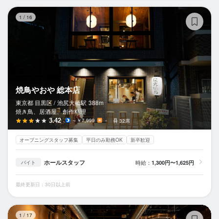
焼
1
/
16
焼鳥やおや 総本店
東京都 目黒区 /
池尻大橋
駅
388m
焼き鳥、居酒屋、創作料理
3.42
～￥7,999
－
32席
オープニングスタッフ募集
平日のみ勤務OK
新卒歓迎
ホールスタッフ
時給：
1,300円〜1,625円
バイト
最終更新日：30日以上前
腹
1
/
17