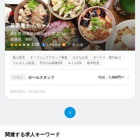
居酒屋 わんちゃん
東京都 目黒区 /
自由が丘
駅
213m
居酒屋、海鮮
3.09
～￥3,999
－
21席
個人経営
オープニングスタッフ募集
小さなお店
ボーナス・賞与あり
フルタイム歓迎
平日のみ勤務OK
ネイルOK
新卒歓迎
ホールスタッフ
時給：
1,350円〜
バイト
最終更新日：30日以上前
1
関連する求人キーワード