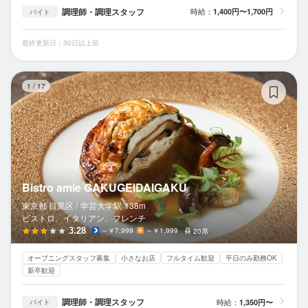
調理師・調理スタッフ
時給：
1,400円〜1,700円
バイト
最終更新日：30日以上前
Bi
1
/
17
Bistro amie GAKUGEIDAIGAKU
東京都 目黒区 /
学芸大学
駅
138m
ビストロ、イタリアン、フレンチ
3.28
～￥7,999
～￥1,999
20席
オープニングスタッフ募集
小さなお店
フルタイム歓迎
平日のみ勤務OK
新卒歓迎
調理師・調理スタッフ
時給：
1,350円〜
バイト