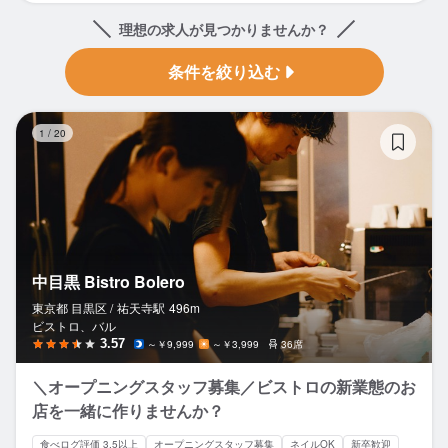
理想の求人が見つかりませんか？
条件を絞り込む
中目
1
/
20
中目黒 Bistro Bolero
東京都 目黒区 /
祐天寺
駅
496m
ビストロ、バル
3.57
～￥9,999
～￥3,999
36席
＼オープニングスタッフ募集／ビストロの新業態のお
店を一緒に作りませんか？
食べログ評価 3.5以上
オープニングスタッフ募集
ネイルOK
新卒歓迎