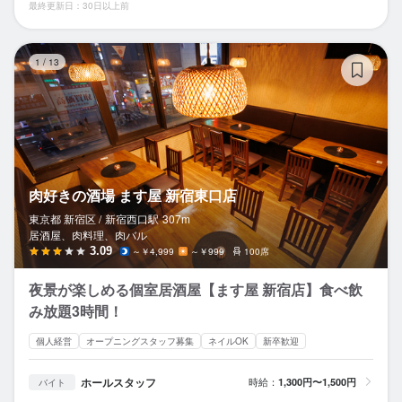
最終更新日：30日以上前
肉
1
/
13
肉好きの酒場 ます屋 新宿東口店
東京都 新宿区 /
新宿西口
駅
307m
居酒屋、肉料理、肉バル
3.09
～￥4,999
～￥999
100席
夜景が楽しめる個室居酒屋【ます屋 新宿店】食べ飲
み放題3時間！
個人経営
オープニングスタッフ募集
ネイルOK
新卒歓迎
ホールスタッフ
時給：
1,300円〜1,500円
バイト