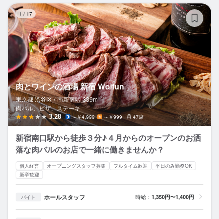
肉
1
/
17
肉とワインの酒場 新宿 Wolfun
東京都 渋谷区 /
南新宿
駅
339m
肉バル、ピザ、ステーキ
3.28
～￥4,999
～￥999
47席
新宿南口駅から徒歩３分♪４月からのオープンのお洒
落な肉バルのお店で一緒に働きませんか？
個人経営
オープニングスタッフ募集
フルタイム歓迎
平日のみ勤務OK
新卒歓迎
ホールスタッフ
時給：
1,350円〜1,400円
バイト