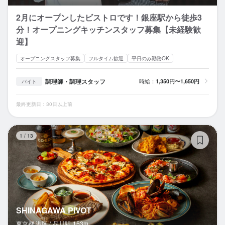
2月にオープンしたビストロです！銀座駅から徒歩3
分！オープニングキッチンスタッフ募集【未経験歓
迎】
オープニングスタッフ募集
フルタイム歓迎
平日のみ勤務OK
調理師・調理スタッフ
時給：
1,350円〜1,650円
バイト
最終更新日：30日以上前
SH
1
/
13
SHINAGAWA PIVOT
東京都 港区 /
品川
駅
153m