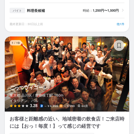
料理長候補
時給：
1,250円〜1,500円
バイト
最終更新日：30日以上前
他1件
ご
1
/
19
ごっつヴィゴーレ
東京都 品川区 /
青物横丁
駅
160m
イタリアン、バル
3.28
～￥4,999
～￥999
44席
お客様と距離感の近い、地域密着の飲食店！ご来店時
には【おっ！毎度！】って感じの経営です