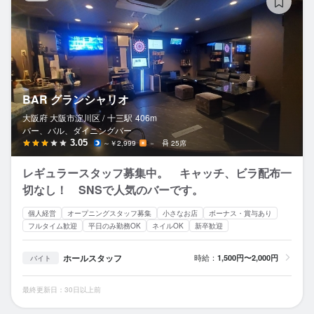
BAR グランシャリオ
大阪府 大阪市淀川区 /
十三
駅
406m
バー、バル、ダイニングバー
3.05
～￥2,999
－
25席
レギュラースタッフ募集中。 キャッチ、ビラ配布一
切なし！ SNSで人気のバーです。
個人経営
オープニングスタッフ募集
小さなお店
ボーナス・賞与あり
フルタイム歓迎
平日のみ勤務OK
ネイルOK
新卒歓迎
ホールスタッフ
時給：
1,500円〜2,000円
バイト
最終更新日：30日以上前