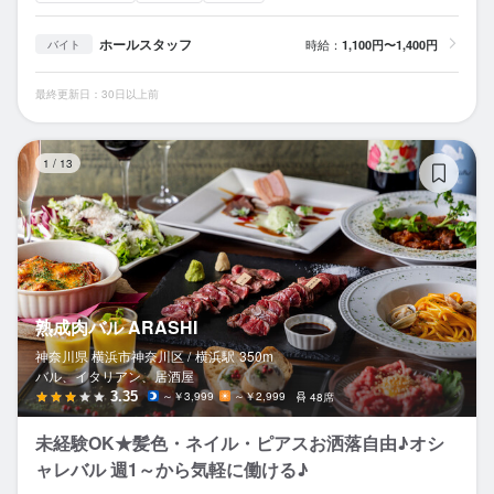
ホールスタッフ
時給：
1,100円〜1,400円
バイト
最終更新日：30日以上前
熟
1
/
13
熟成肉バル ARASHI
神奈川県 横浜市神奈川区 /
横浜
駅
350m
バル、イタリアン、居酒屋
3.35
～￥3,999
～￥2,999
48席
未経験OK★髪色・ネイル・ピアスお洒落自由♪オシ
ャレバル 週1～から気軽に働ける♪