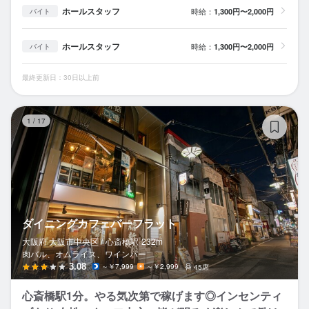
ホールスタッフ
時給：
1,300円〜2,000円
バイト
ホールスタッフ
時給：
1,300円〜2,000円
バイト
最終更新日：30日以上前
ダ
1
/
17
ダイニングカフェバーフラット
大阪府 大阪市中央区 /
心斎橋
駅
232m
肉バル、オムライス、ワインバー
3.08
～￥7,999
～￥2,999
45席
心斎橋駅1分。やる気次第で稼げます◎インセンティ