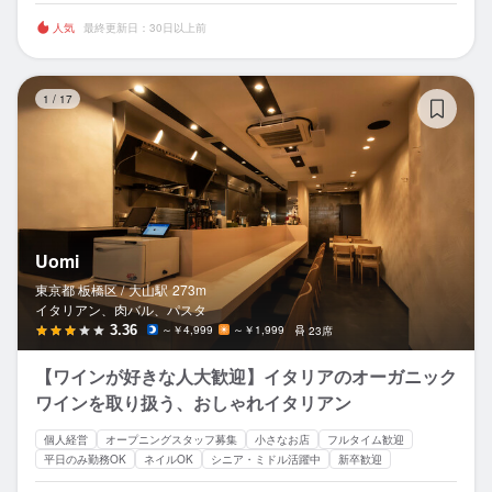
人気
最終更新日：30日以上前
Uo
1
/
17
Uomi
東京都 板橋区 /
大山
駅
273m
イタリアン、肉バル、パスタ
3.36
～￥4,999
～￥1,999
23席
【ワインが好きな人大歓迎】イタリアのオーガニック
ワインを取り扱う、おしゃれイタリアン
個人経営
オープニングスタッフ募集
小さなお店
フルタイム歓迎
平日のみ勤務OK
ネイルOK
シニア・ミドル活躍中
新卒歓迎