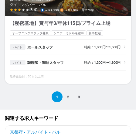
ダイニングバー、バル
3.41
～￥4,999
～￥1,999
278席
【秘密基地】賞与年3/年休115日/プライム上場
オープニングスタッフ募集
シニア・ミドル活躍中
新卒歓迎
ホールスタッフ
時給：
1,300円〜1,600円
バイト
調理師・調理スタッフ
時給：
1,300円〜1,600円
バイト
最終更新日：30日以上前
1
2
3
関連する求人キーワード
京都府 - アルバイト - バル