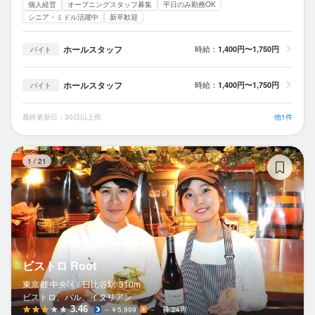
個人経営
オープニングスタッフ募集
平日のみ勤務OK
シニア・ミドル活躍中
新卒歓迎
ホールスタッフ
時給：
1,400円〜1,750円
バイト
ホールスタッフ
時給：
1,400円〜1,750円
バイト
最終更新日：30日以上前
他1件
ビ
1
/
21
ビストロ Root
東京都 中央区 /
日比谷
駅
310m
ビストロ、バル、イタリアン
3.46
～￥5,999
－
24席