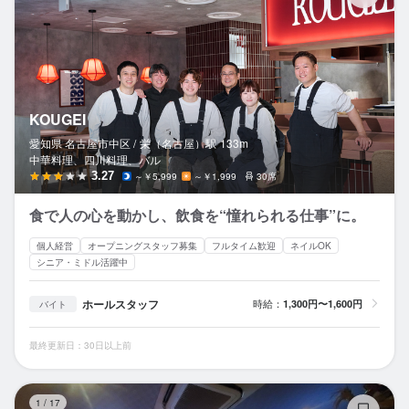
KOUGEI
愛知県 名古屋市中区 /
栄（名古屋）
駅
133m
中華料理、四川料理、バル
3.27
～￥5,999
～￥1,999
30席
食で人の心を動かし、飲食を“憧れられる仕事”に。
個人経営
オープニングスタッフ募集
フルタイム歓迎
ネイルOK
シニア・ミドル活躍中
ホールスタッフ
時給：
1,300円〜1,600円
バイト
最終更新日：30日以上前
B
1
/
17