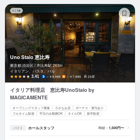
Un
1
/
16
Uno Staio 恵比寿
東京都 渋谷区 /
恵比寿
駅
263m
イタリアン、パスタ、バル
3.41
～￥9,999
～￥7,999
25席
イタリア料理店 恵比寿UnoStaio by
MAGICAMENTE
オープニングスタッフ募集
小さなお店
ボーナス・賞与あり
フルタイム歓迎
平日のみ勤務OK
ネイルOK
新卒歓迎
ホールスタッフ
時給：
1,500円〜
バイト