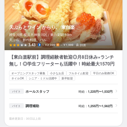
天ぷらとワイン からり。 東白楽
神奈川県 横浜市神奈川区 /
東白楽
駅
19m
天ぷら、創作料理、バル
3.43
～￥2,999
～￥1,999
20席
【東白楽駅前】調理経験者歓迎◎月8日休み×ランチ
無し！◎学生フリーターも活躍中！時給最大1570円
オープニングスタッフ募集
小さなお店
フルタイム歓迎
平日のみ勤務OK
ネイルOK
シニア・ミドル活躍中
新卒歓迎
ホールスタッフ
時給：
1,225円〜1,532円
バイト
調理補助
時給：
1,255円〜1,562円
バイト
最終更新日：30日以上前