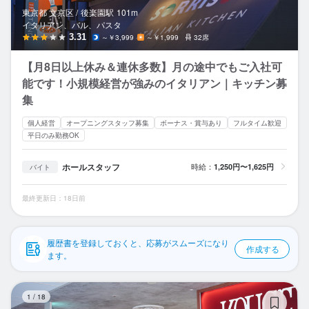
応募履歴
東京都 文京区 /
後楽園
駅
101m
イタリアン、バル、パスタ
WEB履歴書
3.31
～￥3,999
～￥1,999
32席
【月8日以上休み＆連休多数】月の途中でもご入社可
スカウト・メルマガ受信設定
能です！小規模経営が強みのイタリアン｜キッチン募
集
ヘルプ・お問い合わせフォーム
個人経営
オープニングスタッフ募集
ボーナス・賞与あり
フルタイム歓迎
掲載をご検討の店舗様へ
平日のみ勤務OK
食べログ求人PRESS
ホールスタッフ
時給：
1,250円〜1,625円
バイト
プライバシーポリシー
最終更新日：18日前
利用規約
企業情報
履歴書を登録しておくと、応募がスムーズになり
作成する
ます。
KO
1
/
18