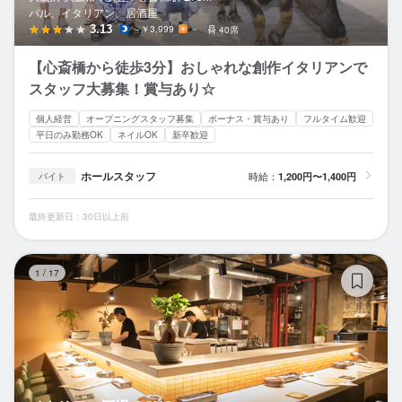
バル、イタリアン、居酒屋
3.13
～￥3,999
－
40席
【心斎橋から徒歩3分】おしゃれな創作イタリアンで
スタッフ大募集！賞与あり☆
個人経営
オープニングスタッフ募集
ボーナス・賞与あり
フルタイム歓迎
平日のみ勤務OK
ネイルOK
新卒歓迎
ホールスタッフ
時給：
1,200円〜1,400円
バイト
最終更新日：30日以上前
イ
1
/
17