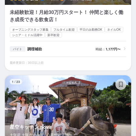
未経験歓迎！月給30万円スタート！ 仲間と楽しく働
き成長できる飲食店！
オープニングスタッフ募集
フルタイム歓迎
平日のみ勤務OK
ネイルOK
シニア・ミドル活躍中
新卒歓迎
調理補助
時給：
1,177円〜
バイト
最終更新日：30日以上前
星
1
/
23
星空キッチン nova
大阪府 大阪市中央区 /
心斎橋
駅
276m