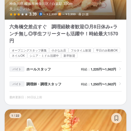
神奈川県 横浜市神奈川区 /
白楽
駅
330m
天ぷら、バル
3.39
～￥2,999
～￥3,999
21席
六角橋交差点すぐ 調理経験者歓迎◎月8日休み×ラ
ンチ無し◎学生フリーターも活躍中！時給最大1570
円
オープニングスタッフ募集
小さなお店
フルタイム歓迎
平日のみ勤務OK
ネイルOK
シニア・ミドル活躍中
新卒歓迎
ホールスタッフ
時給：
1,225円〜1,562円
バイト
調理師・調理スタッフ
時給：
1,250円〜1,562円
バイト
最終更新日：30日以上前
天
1
/
22