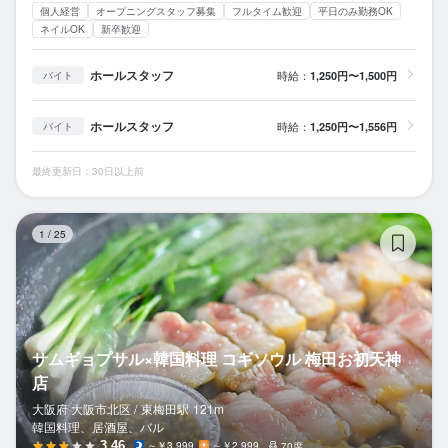
個人経営
オープニングスタッフ募集
フルタイム歓迎
平日のみ勤務OK
ネイルOK
新卒歓迎
ホールスタッフ
時給：
1,250円〜1,500円
バイト
ホールスタッフ
時給：
1,250円〜1,556円
バイト
最終更新日：30日以上前
サ
1
/
25
サムギョプサル×韓国料理 コギソウル 梅田お初天神
店
大阪府 大阪市北区 /
東梅田
駅
121m
韓国料理、居酒屋、バル
3.46
～￥3,999
～￥2,999
70席