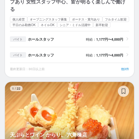
ブあり 女性スタッフ中心、皆が明るく楽しんで働け
る
個人経営
オープニングスタッフ募集
ボーナス・賞与あり
フルタイム歓迎
平日のみ勤務OK
ネイルOK
シニア・ミドル活躍中
新卒歓迎
ホールスタッフ
時給：
1,177円〜4,000円
バイト
ホールスタッフ
時給：
1,177円〜4,000円
バイト
最終更新日：30日以上前
他3件
天
1
/
22
天ぷらとワイン からり。 六角橋店