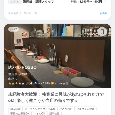
調理師・調理スタッフ
時給：
1,350円〜1,500円
バイト
最終更新日：30日以上前
他1件
肉
1
/
17
肉バル ROSSO
群馬県 伊勢崎市 /
肉バル
3.04
～￥3,999
－
28席
未経験者大歓迎！ 接客業に興味があればそれだけで
ok!! 楽しく働こうが当店の売りです♫
個人経営
オープニングスタッフ募集
小さなお店
フルタイム歓迎
平日のみ勤務OK
ネイルOK
新卒歓迎