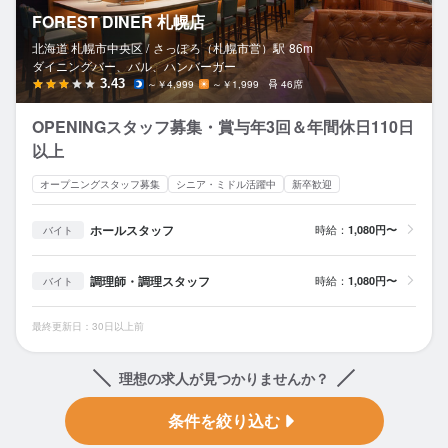
FOREST DINER 札幌店
北海道 札幌市中央区 /
さっぽろ（札幌市営）
駅
86m
ダイニングバー、バル、ハンバーガー
3.43
～￥4,999
～￥1,999
46席
OPENINGスタッフ募集・賞与年3回＆年間休日110日
以上
オープニングスタッフ募集
シニア・ミドル活躍中
新卒歓迎
ホールスタッフ
時給：
1,080円〜
バイト
調理師・調理スタッフ
時給：
1,080円〜
バイト
最終更新日：30日以上前
理想の求人が見つかりませんか？
条件を絞り込む