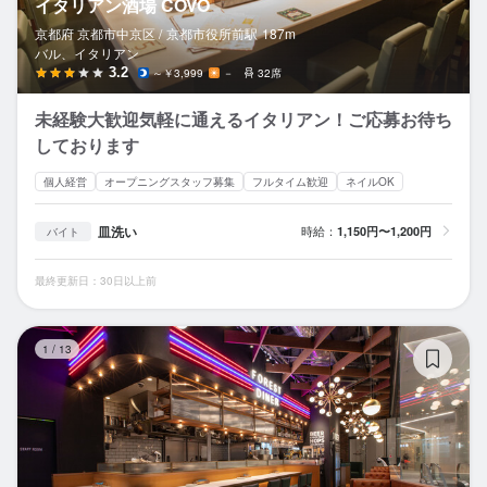
イタリアン酒場 COVO
京都府 京都市中京区 /
京都市役所前
駅
187m
バル、イタリアン
3.2
～￥3,999
－
32席
未経験大歓迎気軽に通えるイタリアン！ご応募お待ち
しております
個人経営
オープニングスタッフ募集
フルタイム歓迎
ネイルOK
皿洗い
時給：
1,150円〜1,200円
バイト
最終更新日：30日以上前
FO
1
/
13