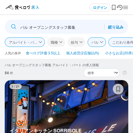
メニュー
ログイン
絞り込み
バル オープニングスタッフ募集
ログイン・無料会員登録
アルバイト・パート
職種
給与
バル
こだわり条
食べログ求人TOP
食べログ評価 3.5以上
個人経営(2店舗以内)
小さなお店(20席
人気の条件
バル オープニングスタッフ募集 アルバイト・パート の求人情報
求人検索
54
件
マイページ管理
イ
1
/
21
閲覧履歴
気になる求人
検索履歴・保存した条件
イタリアンキッチン SORRISOLE