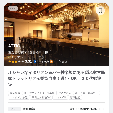
AT
1
/
13
ATTIC
東京都 新宿区 /
飯田橋
駅
445m
イタリアン、バル、パスタ
3.31
～￥5,999
－
30席
オシャレなイタリアン＆バー神楽坂にある隠れ家古民
家トラットリア≪髪型自由！週1～OK！２０代歓迎
≫
個人経営
オープニングスタッフ募集
小さなお店
ボーナス・賞与あり
フルタイム歓迎
平日のみ勤務OK
ネイルOK
新卒歓迎
店長候補
時給：
1,250円〜1,500円
バイト