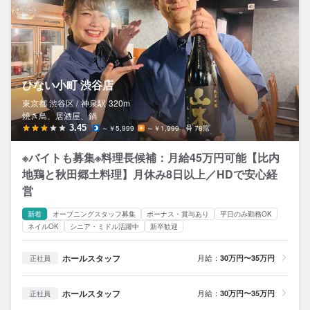
ひない小町 渋谷店
東京都 渋谷区 /
神泉
駅
320m
焼き鳥、居酒屋、鍋
3.45
～￥5,999
～￥1,999
78席
※バイトも募集※料理長候補：月給45万円可能【比内
地鶏と秋田郷土料理】月休み8日以上／HDで安心経
営
新着
オープニングスタッフ募集
ボーナス・賞与あり
平日のみ勤務OK
ネイルOK
シニア・ミドル活躍中
新卒歓迎
ホールスタッフ
月給：
30万円〜35万円
正社員
ホールスタッフ
月給：
30万円〜35万円
正社員