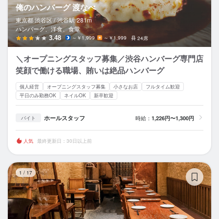
俺のハンバーグ 渡なべ
東京都 渋谷区 /
渋谷
駅
281m
ハンバーグ、洋食、食堂
3.48
～￥1,999
～￥1,999
24席
＼オープニングスタッフ募集／渋谷ハンバーグ専門店
笑顔で働ける職場、賄いは絶品ハンバーグ
個人経営
オープニングスタッフ募集
小さなお店
フルタイム歓迎
平日のみ勤務OK
ネイルOK
新卒歓迎
ホールスタッフ
時給：
1,226円〜1,300円
バイト
人気
最終更新日：30日以上前
ズ
1
/
17