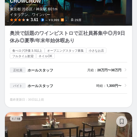
CHOWCHOW
東京都 渋谷区 /
神泉
駅
601m
イタリアン、ワインバー
3.61
～￥9,999
－
29席
奥渋で話題のワインビストロで正社員募集中◎月9日
休み◎夏季/年末年始休暇あり
食べログ評価 3.5以上
オープニングスタッフ募集
小さなお店
フルタイム歓迎
ネイルOK
ホールスタッフ
月給：
28万円〜38万円
正社員
ホールスタッフ
時給：
1,300円〜
バイト
最終更新日：30日以上前
大
1
/
18