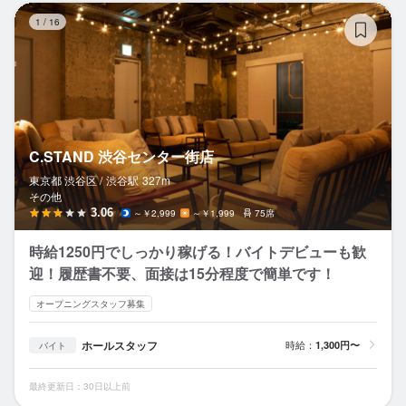
C
1
/
16
C.STAND 渋谷センター街店
東京都 渋谷区 /
渋谷
駅
327m
その他
3.06
～￥2,999
～￥1,999
75席
時給1250円でしっかり稼げる！バイトデビューも歓
迎！履歴書不要、面接は15分程度で簡単です！
オープニングスタッフ募集
ホールスタッフ
時給：
1,300円〜
バイト
最終更新日：30日以上前