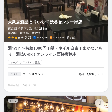
大衆居酒屋 とりいちず 渋谷センター街店
東京都 渋谷区 /
渋谷
駅
281m
居酒屋、焼き鳥、水炊き
3.03
～￥2,999
～￥1,999
96席
週1/3ｈ〜時給1300円！髪・ネイル自由！まかないあ
り！週払いok！オンライン面接実施中
オープニングスタッフ募集
ホールスタッフ
時給：
1,300円〜
バイト
最終更新日：30日以上前
大
1
/
17