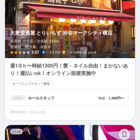
大衆居酒屋 とりいちず 渋谷マークシティ横店
東京都 渋谷区 /
渋谷
駅
243m
居酒屋、焼き鳥、水炊き
3.07
～￥2,999
～￥1,999
200席
週1/3ｈ〜時給1300円！髪・ネイル自由！まかないあ
り！週払いok！オンライン面接実施中
オープニングスタッフ募集
ホールスタッフ
時給：
1,300円〜
バイト
最終更新日：30日以上前
シ
1
/
16