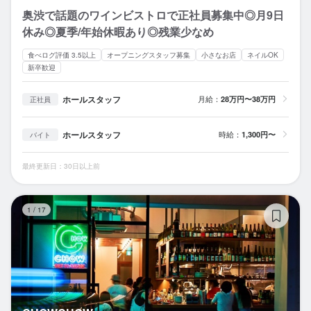
奥渋で話題のワインビストロで正社員募集中◎月9日
休み◎夏季/年始休暇あり◎残業少なめ
食べログ評価 3.5以上
オープニングスタッフ募集
小さなお店
ネイルOK
新卒歓迎
ホールスタッフ
月給：
28万円〜38万円
正社員
ホールスタッフ
時給：
1,300円〜
バイト
最終更新日：30日以上前
C
1
/
17