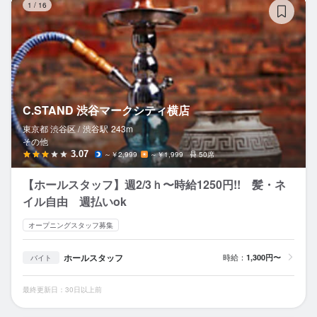
1
/
16
C.STAND 渋谷マークシティ横店
東京都 渋谷区 /
渋谷
駅
243m
その他
3.07
～￥2,999
～￥1,999
50席
【ホールスタッフ】週2/3ｈ〜時給1250円!! 髪・ネ
イル自由 週払いok
オープニングスタッフ募集
ホールスタッフ
時給：
1,300円〜
バイト
最終更新日：30日以上前