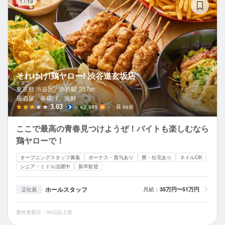
1
/
13
それゆけ!鶏ヤロー! 渋谷道玄坂店
東京都 渋谷区 /
渋谷
駅
357m
居酒屋、串揚げ、海鮮
3.03
～￥2,999
－
99席
ここで最高の青春見つけようぜ！バイトも楽しむなら
鶏ヤローで！
オープニングスタッフ募集
ボーナス・賞与あり
寮・社宅あり
ネイルOK
シニア・ミドル活躍中
新卒歓迎
ホールスタッフ
月給：
35万円〜51万円
正社員
最終更新日：30日以上前