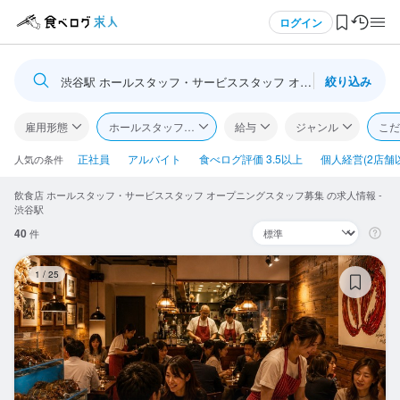
メニュー
ログイン
絞り込み
渋谷駅 ホールスタッフ・サービススタッフ オープニングスタッ
ログイン・無料会員登録
雇用形態
ホールスタッフ・サービススタッフ
給与
ジャンル
こだ
食べログ求人TOP
正社員
アルバイト
食べログ評価 3.5以上
個人経営(2店舗
人気の条件
飲食店 ホールスタッフ・サービススタッフ オープニングスタッフ募集 の求人情報 -
求人検索
渋谷駅
40
件
マイページ管理
EB
1
/
25
閲覧履歴
気になる求人
検索履歴・保存した条件