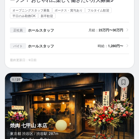
オープニングスタッフ募集
ボーナス・賞与あり
フルタイム歓迎
平日のみ勤務OK
新卒歓迎
ホールスタッフ
月給：
23万円〜30万円
正社員
ホールスタッフ
時給：
1,280円〜
バイト
最終更新日：9日前
焼
1
/
25
焼肉 七甲山 本店
東京都 渋谷区 /
渋谷
駅
287m
焼肉、ホルモン、牛タン