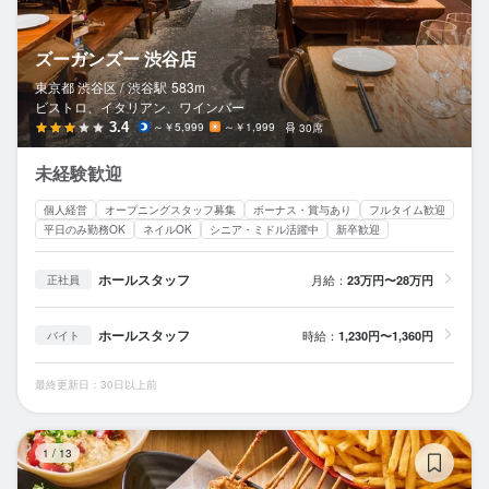
ズーガンズー 渋谷店
東京都 渋谷区 /
渋谷
駅
583m
ビストロ、イタリアン、ワインバー
3.4
～￥5,999
～￥1,999
30席
未経験歓迎
個人経営
オープニングスタッフ募集
ボーナス・賞与あり
フルタイム歓迎
平日のみ勤務OK
ネイルOK
シニア・ミドル活躍中
新卒歓迎
ホールスタッフ
月給：
23万円〜28万円
正社員
ホールスタッフ
時給：
1,230円〜1,360円
バイト
最終更新日：30日以上前
そ
1
/
13