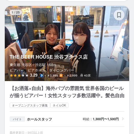
T
1
/
25
THE BEER HOUSE 渋谷フクラス店
東京都 渋谷区 /
渋谷
駅
168m
ビアバー、ビアホール、ダイニングバー
3.29
～￥3,999
～￥2,999
40席
【お洒落×自由】海外パブの雰囲気 世界各国のビール
が揃うビアバー！女性スタッフ多数活躍中。髪色自由
オープニングスタッフ募集
ネイルOK
ホールスタッフ
時給：
1,300円〜1,500円
バイト
最終更新日：30日以上前