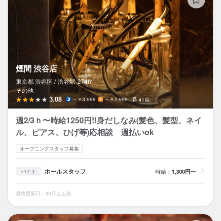
煙間 渋谷店
東京都 渋谷区 /
渋谷
駅
274m
その他
3.08
～￥3,999
～￥2,999
41席
週2/3ｈ〜時給1250円!!身だしなみ(髪色、髪型、ネイ
ル、ピアス、ひげ等)応相談 週払いok
オープニングスタッフ募集
ホールスタッフ
時給：
1,300円〜
バイト
最終更新日：30日以上前
C