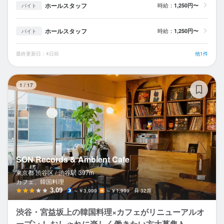
ホールスタッフ
時給：
1,250円〜
バイト
ホールスタッフ
時給：
1,250円〜
バイト
最終更新日：4日前
他1件
SO
1
/
17
SON Records & Ambient Cafe
東京都 渋谷区 /
渋谷
駅
397m
カフェ、韓国料理
3.09
～￥3,999
～￥1,999
32席
渋谷・宮益坂上の韓国料理×カフェがリニューアルオ
ープン！ おしゃれに楽しく働きたい方大募集♪