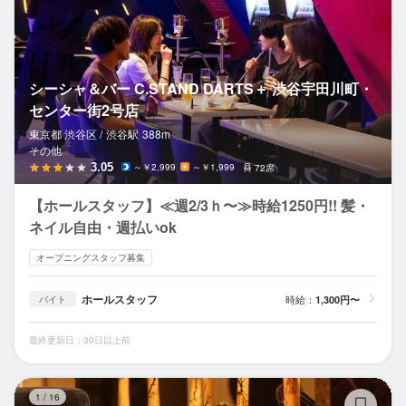
シーシャ＆バー C.STAND DARTS＋ 渋谷宇田川町・
センター街2号店
東京都 渋谷区 /
渋谷
駅
388m
その他
3.05
～￥2,999
～￥1,999
72席
【ホールスタッフ】≪週2/3ｈ〜≫時給1250円!! 髪・
ネイル自由・週払いok
オープニングスタッフ募集
ホールスタッフ
時給：
1,300円〜
バイト
最終更新日：30日以上前
煙
1
/
16