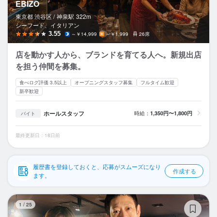
EBIZO
応募履歴
東京都 渋谷区 /
神泉
駅
322m
シーフード、イタリアン
WEB履歴書
3.55
～￥14,999
～￥1,999
26席
スカウト・メルマガ受信設定
店を動かす人から、ブランドを育てる人へ。新規出店
を担う仲間を募集。
ヘルプ・お問い合わせフォーム
食べログ評価 3.5以上
オープニングスタッフ募集
フルタイム歓迎
新卒歓迎
掲載をご検討の店舗様へ
食べログ求人PRESS
ホールスタッフ
時給：
1,350円〜1,800円
バイト
プライバシーポリシー
最終更新日：18日前
利用規約
企業情報
履歴書を登録しておくと、応募がスムーズになり
作成する
ます。
ひ
1
/
25