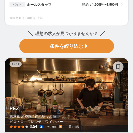
ホールスタッフ
時給：
1,300円〜1,500円
バイト
最終更新日：30日以上前
理想の求人が見つかりませんか？
条件を絞り込む
PE
1
/
17
PEZ
東京都 渋谷区 /
神泉
駅
604m
ビストロ、フレンチ、ワインバー
3.54
～￥9,999
－
24席