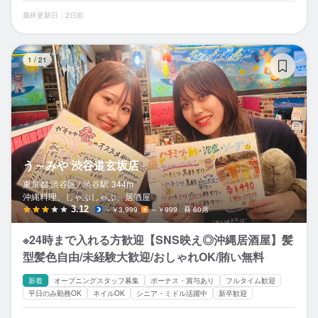
最終更新日：2日前
う
1
/
21
う～みや 渋谷道玄坂店
東京都 渋谷区 /
渋谷
駅
344m
沖縄料理、しゃぶしゃぶ、居酒屋
3.12
～￥3,999
～￥999
60席
※24時まで入れる方歓迎【SNS映え◎沖縄居酒屋】髪
型髪色自由/未経験大歓迎/おしゃれOK/賄い無料
新着
オープニングスタッフ募集
ボーナス・賞与あり
フルタイム歓迎
平日のみ勤務OK
ネイルOK
シニア・ミドル活躍中
新卒歓迎