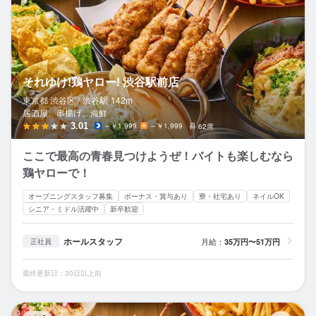
それゆけ!鶏ヤロー! 渋谷駅前店
東京都 渋谷区 /
渋谷
駅
142m
居酒屋、串揚げ、海鮮
3.01
～￥1,999
～￥1,999
62席
ここで最高の青春見つけようぜ！バイトも楽しむなら
鶏ヤローで！
オープニングスタッフ募集
ボーナス・賞与あり
寮・社宅あり
ネイルOK
シニア・ミドル活躍中
新卒歓迎
ホールスタッフ
月給：
35万円〜51万円
正社員
最終更新日：30日以上前
そ