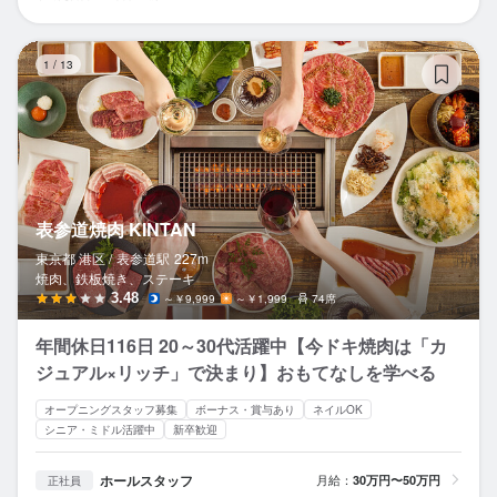
表
1
/
13
表参道焼肉 KINTAN
東京都 港区 /
表参道
駅
227m
焼肉、鉄板焼き、ステーキ
3.48
～￥9,999
～￥1,999
74席
年間休日116日 20～30代活躍中【今ドキ焼肉は「カ
ジュアル×リッチ」で決まり】おもてなしを学べる
オープニングスタッフ募集
ボーナス・賞与あり
ネイルOK
シニア・ミドル活躍中
新卒歓迎
ホールスタッフ
月給：
30万円〜50万円
正社員