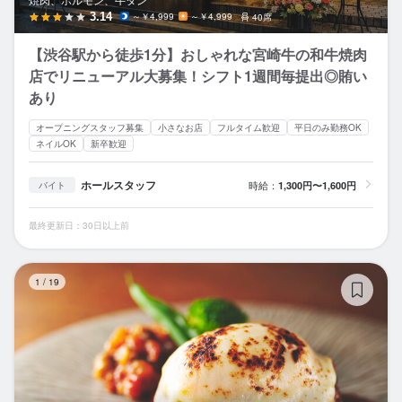
3.14
～￥4,999
～￥4,999
40席
【渋谷駅から徒歩1分】おしゃれな宮崎牛の和牛焼肉
店でリニューアル大募集！シフト1週間毎提出◎賄い
あり
オープニングスタッフ募集
小さなお店
フルタイム歓迎
平日のみ勤務OK
ネイルOK
新卒歓迎
ホールスタッフ
時給：
1,300円〜1,600円
バイト
最終更新日：30日以上前
俺
1
/
19