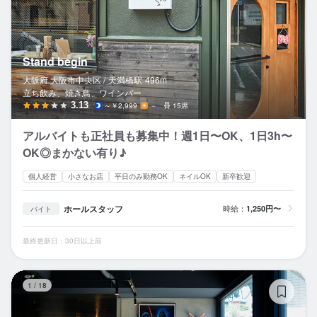
Stand begin
大阪府 大阪市中央区 /
天満橋
駅
496m
立ち飲み、焼き鳥、ワインバー
3.13
～￥2,999
－
15席
アルバイトも正社員も募集中！週1日〜OK、1日3h〜
OK◎まかない有り♪
個人経営
小さなお店
平日のみ勤務OK
ネイルOK
新卒歓迎
ホールスタッフ
時給：
1,250円〜
バイト
最終更新日：30日以上前
SA
1
/
18