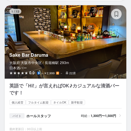
Sa
1
/
13
Sake Bar Daruma
大阪府 大阪市中央区 /
長堀橋
駅
293m
日本酒バー
0.0
～￥2,999
－
22席
英語で「Hi!」が言えればOK♪カジュアルな清酒バー
です！
個人経営
フルタイム歓迎
ネイルOK
新卒歓迎
ホールスタッフ
時給：
1,300円〜1,500円
バイト
最終更新日：30日以上前