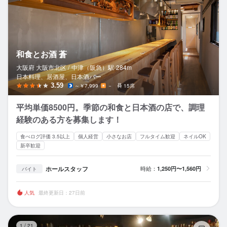
和食とお酒 蒼
大阪府 大阪市北区 /
中津（阪急）
駅
284m
日本料理、居酒屋、日本酒バー
3.59
～￥7,999
－
15席
平均単価8500円。季節の和食と日本酒の店で、調理
経験のある方を募集します！
食べログ評価 3.5以上
個人経営
小さなお店
フルタイム歓迎
ネイルOK
新卒歓迎
ホールスタッフ
時給：
1,250円〜1,560円
バイト
人気
最終更新日：27日前
優
1
/
21