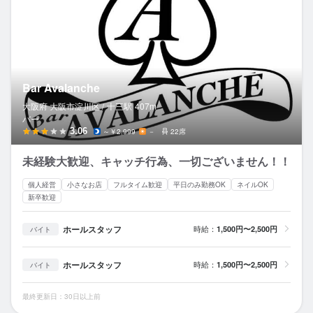
Bar Avalanche
大阪府 大阪市淀川区 /
十三
駅
407m
バー
3.06
～￥2,999
－
22席
未経験大歓迎、キャッチ行為、一切ございません！！
個人経営
小さなお店
フルタイム歓迎
平日のみ勤務OK
ネイルOK
新卒歓迎
ホールスタッフ
時給：
1,500円〜2,500円
バイト
ホールスタッフ
時給：
1,500円〜2,500円
バイト
最終更新日：30日以上前