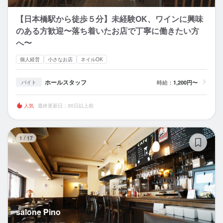
【日本橋駅から徒歩５分】未経験OK、ワインに興味
のある方歓迎〜落ち着いたお店で丁寧に働きたい方
へ〜
個人経営
小さなお店
ネイルOK
ホールスタッフ
時給：
1,200円〜
バイト
人気
最終更新日：30日以上前
sa
1
/
17
salone Pino