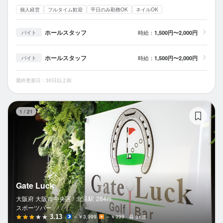
個人経営
フルタイム歓迎
平日のみ勤務OK
ネイルOK
ホールスタッフ
時給：
1,500円〜2,000円
バイト
ホールスタッフ
時給：
1,500円〜2,000円
バイト
最終更新日：30日以上前
Ga
1
/
21
Gate Luck
大阪府 大阪市中央区 /
北浜
駅
284m
スポーツバー
3.13
～￥3,999
～￥999
31席