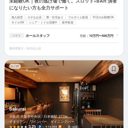
未経験OK｜夜の逃げ場で働く。スロット×BAR 演者
になりたい方も全力サポート
個人経営
小さなお店
寮・社宅あり
フルタイム歓迎
平日のみ勤務OK
ネイルOK
シニア・ミドル活躍中
新卒歓迎
ホールスタッフ
月給：
10万円〜500万円
バイト
最終更新日：30日以上前
Sa
1
/
17
Sakurai
大阪府 大阪市中央区 /
日本橋
駅
277m
イタリアン、ワインバー、ダイニングバー
3.25
～￥14,999
－
18席