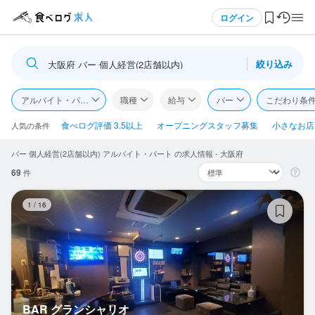
メニュー
ログイン
絞り込み
大阪府 バー 個人経営(2店舗以内)
ログイン・無料会員登録
アルバイト・パート
職種
給与
バー
こだわり条
食べログ求人TOP
食べログ評価 3.5以上
オープニングスタッフ募集
小さなお店(
人気の条件
バー 個人経営(2店舗以内) アルバイト・パート の求人情報 - 大阪府
求人検索
69
件
マイページ管理
B
1
/
16
閲覧履歴
気になる求人
検索履歴・保存した条件
BAR グランシャリオ