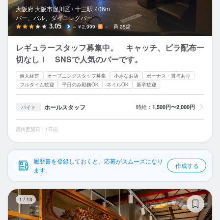
応募履歴
大阪府 大阪市淀川区 /
十三
駅
406m
バー、バル、ダイニングバー
WEB履歴書
3.05
～￥2,999
－
25席
レギュラースタッフ募集中。 キャッチ、ビラ配布一
スカウト・メルマガ受信設定
切なし！ SNSで人気のバーです。
ヘルプ・お問い合わせフォーム
個人経営
オープニングスタッフ募集
小さなお店
ボーナス・賞与あり
フルタイム歓迎
平日のみ勤務OK
ネイルOK
新卒歓迎
掲載をご検討の店舗様へ
ホールスタッフ
時給：
1,500円〜2,000円
バイト
食べログ求人PRESS
プライバシーポリシー
最終更新日：1日前
利用規約
履歴書を登録しておくと、応募がスムーズになり
企業情報
作成する
ます。
和
1
/
13