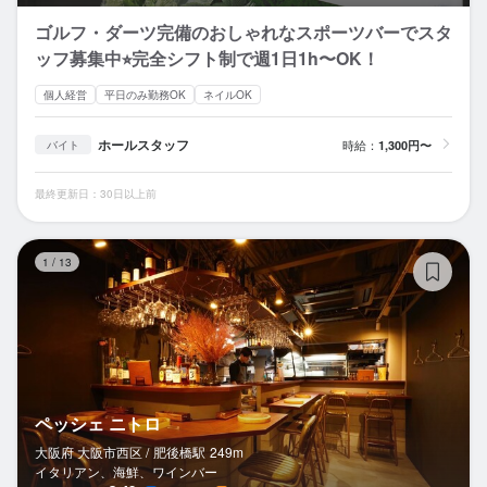
ゴルフ・ダーツ完備のおしゃれなスポーツバーでスタ
ッフ募集中⭐︎完全シフト制で週1日1h〜OK！
個人経営
平日のみ勤務OK
ネイルOK
ホールスタッフ
時給：
1,300円〜
バイト
最終更新日：30日以上前
ペ
1
/
13
ペッシェ ニトロ
大阪府 大阪市西区 /
肥後橋
駅
249m
イタリアン、海鮮、ワインバー