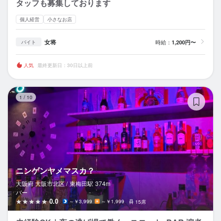
タッフも募集しております
個人経営
小さなお店
女将
時給：
1,200円〜
バイト
人気
最終更新日：30日以上前
ニ
1
/
10
ニンゲンヤメマスカ？
大阪府 大阪市北区 /
東梅田
駅
374m
バー
0.0
～￥3,999
～￥1,999
15席