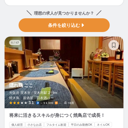
理想の求人が見つかりませんか？
条件を絞り込む
隠
1
/
17
隠れ鶏 ここ
大阪府 茨木市 /
茨木市
駅
219m
焼き鳥、居酒屋、日本酒バー
3.1
～￥4,999
－
18席
将来に活きるスキルが身につく焼鳥店で成長！
個人経営
小さなお店
フルタイム歓迎
平日のみ勤務OK
ネイルOK