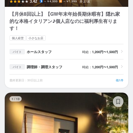
3.42
～￥4,999
～￥1,999
27席
【月休8回以上】【GW年末年始長期休暇有】隠れ家
的な本格イタリアン♪個人店なのに福利厚生有りま
す！
個人経営
小さなお店
ホールスタッフ
時給：
1,200円〜1,500円
バイト
調理師・調理スタッフ
時給：
1,200円〜1,500円
バイト
最終更新日：30日以上前
他1件
nit
1
/
13