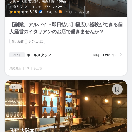
大阪府 大阪市北区 /
南森町
駅
196m
イタリアン、カフェ、ワインバー
3.18
～￥3,999
～￥1,999
26席
【副業、アルバイト即日払い】幅広い経験ができる個
人経営のイタリアンのお店で働きませんか？
個人経営
小さなお店
ホールスタッフ
時給：
1,200円〜
バイト
最終更新日：30日以上前
臥
1
/
20
臥薪 大阪本店