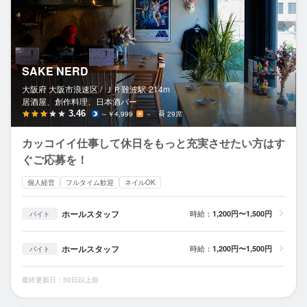
SAKE NERD
大阪府 大阪市浪速区 /
ＪＲ難波
駅
214m
居酒屋、創作料理、日本酒バー
3.46
～￥4,999
－
29席
カッコイイ仕事して休日をもっと充実させたい方はす
ぐご応募を！
個人経営
フルタイム歓迎
ネイルOK
ホールスタッフ
時給：
1,200円〜1,500円
バイト
ホールスタッフ
時給：
1,200円〜1,500円
バイト
最終更新日：30日以上前