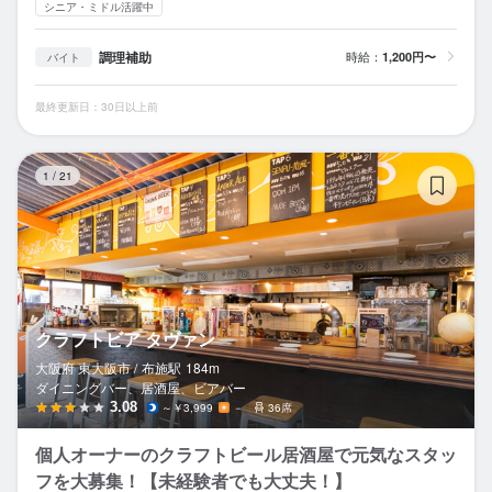
シニア・ミドル活躍中
調理補助
時給：
1,200円〜
バイト
最終更新日：30日以上前
ク
1
/
21
クラフトビア タヴァン
大阪府 東大阪市 /
布施
駅
184m
ダイニングバー、居酒屋、ビアバー
3.08
～￥3,999
－
36席
個人オーナーのクラフトビール居酒屋で元気なスタッ
フを大募集！【未経験者でも大丈夫！】