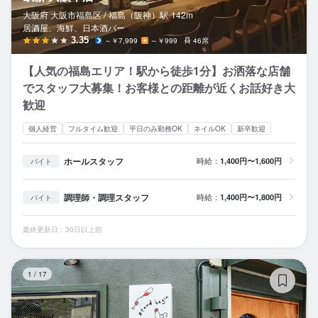
大阪府 大阪市福島区 /
福島（阪神）
駅
142m
居酒屋、海鮮、日本酒バー
3.35
～￥7,999
～￥999
46席
【人気の福島エリア！駅から徒歩1分】お洒落な店舗
でスタッフ大募集！お客様との距離が近くお話好き大
歓迎
個人経営
フルタイム歓迎
平日のみ勤務OK
ネイルOK
新卒歓迎
ホールスタッフ
時給：
1,400円〜1,600円
バイト
調理師・調理スタッフ
時給：
1,400円〜1,800円
バイト
最終更新日：30日以上前
St
1
/
17