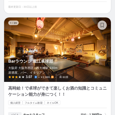
最終更新日：30日以上前
B
1
/
20
Barラウンジ 堀江卓球部
大阪府 大阪市西区 /
西大橋
駅
330m
居酒屋、バー、イタリアン
3.07
～￥2,999
－
60席
高時給！で卓球ができて楽しくお酒の知識とコミュニ
ケーション能力が身につく！！
個人経営
フルタイム歓迎
ネイルOK
ホールスタッフ
時給：
1,300円〜
バイト