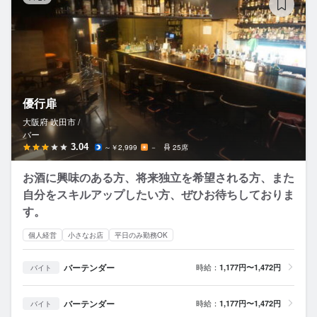
優行扉
大阪府 吹田市 /
バー
3.04
～￥2,999
－
25席
お酒に興味のある方、将来独立を希望される方、また
自分をスキルアップしたい方、ぜひお待ちしておりま
す。
個人経営
小さなお店
平日のみ勤務OK
バーテンダー
時給：
1,177円〜1,472円
バイト
バーテンダー
時給：
1,177円〜1,472円
バイト