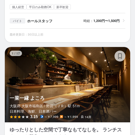
個人経営
平日のみ勤務OK
新卒歓迎
ホールスタッフ
時給：
1,200円〜1,500円
バイト
最終更新日：30日以上前
一
1
/
17
一菜一縁 よころ
大阪府 大阪市福島区 /
野田（ＪＲ）
駅
51m
日本料理、海鮮、日本酒バー
3.15
～￥7,999
～￥1,999
14席
ゆったりとした空間で丁寧なもてなしを。 ランチス