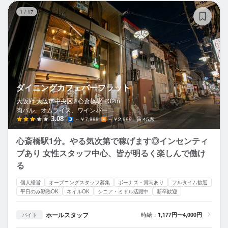
ダ
1
/
17
ダイニングカフェバーフラット
大阪府 大阪市中央区 /
心斎橋
駅
232m
肉バル、オムライス、ワインバー
3.08
～￥7,999
～￥2,999
45席
心斎橋駅1分。やる気次第で稼げます◎インセンティ
ブあり 女性スタッフ中心、皆が明るく楽しんで働け
る
個人経営
オープニングスタッフ募集
ボーナス・賞与あり
フルタイム歓迎
平日のみ勤務OK
ネイルOK
シニア・ミドル活躍中
新卒歓迎
ホールスタッフ
時給：
1,177円〜4,000円
バイト