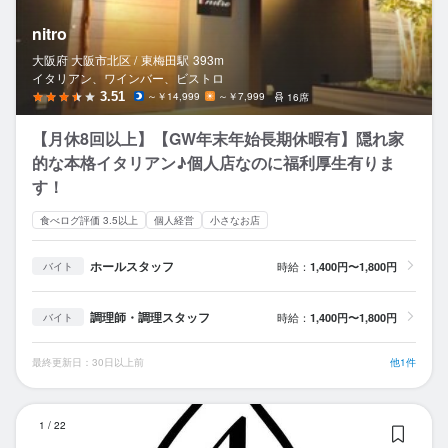
nitro
大阪府 大阪市北区 /
東梅田
駅
393m
イタリアン、ワインバー、ビストロ
3.51
～￥14,999
～￥7,999
16席
【月休8回以上】【GW年末年始長期休暇有】隠れ家
的な本格イタリアン♪個人店なのに福利厚生有りま
す！
食べログ評価 3.5以上
個人経営
小さなお店
ホールスタッフ
時給：
1,400円〜1,800円
バイト
調理師・調理スタッフ
時給：
1,400円〜1,800円
バイト
最終更新日：30日以上前
他1件
Ba
1
/
22