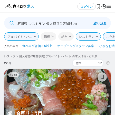
メニュー
ログイン
絞り込み
石川県 レストラン 個人経営(2店舗以内)
ログイン・無料会員登録
アルバイト・パート
職種
給与
レストラン
こだ
食べログ求人TOP
食べログ評価 3.5以上
オープニングスタッフ募集
小さなお店(
人気の条件
レストラン 個人経営(2店舗以内) アルバイト・パート の求人情報 - 石川県
求人検索
22
件
マイページ管理
鮨
1
/
13
閲覧履歴
気になる求人
検索履歴・保存した条件
鮨・会席 りょう門