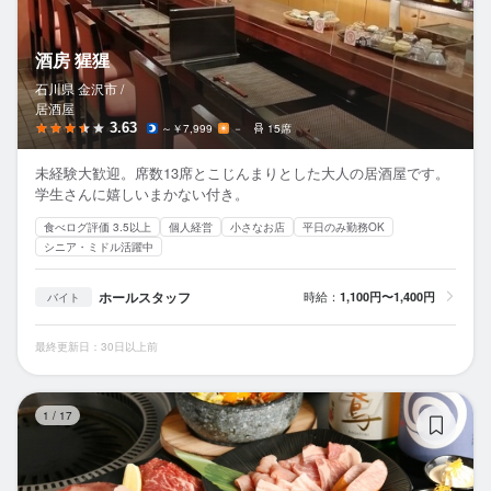
酒房 猩猩
石川県 金沢市 /
居酒屋
3.63
～￥7,999
－
15席
未経験大歓迎。席数13席とこじんまりとした大人の居酒屋です。
学生さんに嬉しいまかない付き。
食べログ評価 3.5以上
個人経営
小さなお店
平日のみ勤務OK
シニア・ミドル活躍中
ホールスタッフ
時給：
1,100円〜1,400円
バイト
最終更新日：30日以上前
焼
1
/
17