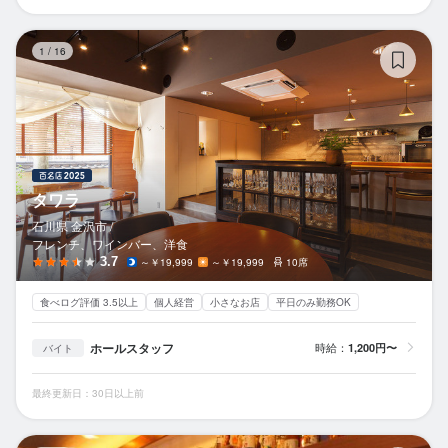
タ
1
/
16
タワラ
石川県 金沢市 /
フレンチ、ワインバー、洋食
3.7
～￥19,999
～￥19,999
10席
食べログ評価 3.5以上
個人経営
小さなお店
平日のみ勤務OK
ホールスタッフ
時給：
1,200円〜
バイト
最終更新日：30日以上前
和