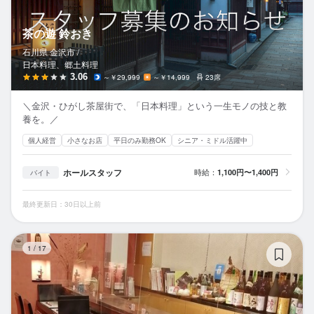
茶の遊 鈴おき
石川県 金沢市 /
日本料理、郷土料理
3.06
～￥29,999
～￥14,999
23席
＼金沢・ひがし茶屋街で、「日本料理」という一生モノの技と教
養を。／
個人経営
小さなお店
平日のみ勤務OK
シニア・ミドル活躍中
ホールスタッフ
時給：
1,100円〜1,400円
バイト
最終更新日：30日以上前
酒
1
/
17