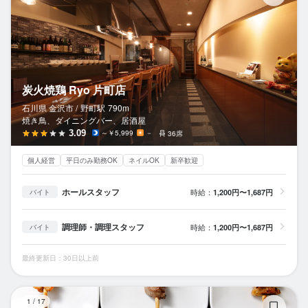
炭火焼鶏 Ryo 片町店
石川県 金沢市 /
野町
駅
790m
焼き鳥、ダイニングバー、居酒屋
3.09
～￥5,999
－
36席
個人経営
平日のみ勤務OK
ネイルOK
新卒歓迎
ホールスタッフ
時給：
1,200円〜1,687円
バイト
調理師・調理スタッフ
時給：
1,200円〜1,687円
バイト
最終更新日：30日以上前
炭
1
/
17