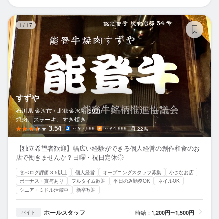
す
1
/
17
すずや
石川県 金沢市 /
北鉄金沢
駅
569m
焼肉、ステーキ、すき焼き
3.54
～￥7,999
～￥4,999
22席
【独立希望者歓迎】幅広い経験ができる個人経営の創作和食のお
店で働きませんか？日曜・祝日定休◎
食べログ評価 3.5以上
個人経営
オープニングスタッフ募集
小さなお店
ボーナス・賞与あり
フルタイム歓迎
平日のみ勤務OK
ネイルOK
シニア・ミドル活躍中
新卒歓迎
ホールスタッフ
時給：
1,200円〜1,500円
バイト