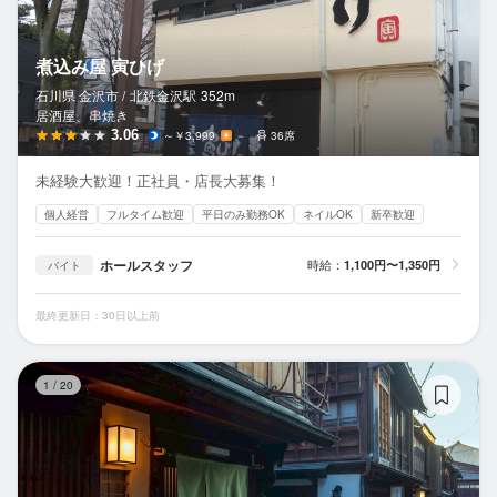
煮込み屋 寅ひげ
石川県 金沢市 /
北鉄金沢
駅
352m
居酒屋、串焼き
3.06
～￥3,999
－
36席
未経験大歓迎！正社員・店長大募集！
個人経営
フルタイム歓迎
平日のみ勤務OK
ネイルOK
新卒歓迎
ホールスタッフ
時給：
1,100円〜1,350円
バイト
最終更新日：30日以上前
茶
1
/
20