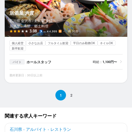
居酒屋 六度
石川県 金沢市 /
野町
駅
912m
居酒屋、海鮮、郷土料理
3.08
～￥4,999
－
30席
個人経営
小さなお店
フルタイム歓迎
平日のみ勤務OK
ネイルOK
新卒歓迎
ホールスタッフ
時給：
1,100円〜
バイト
最終更新日：30日以上前
1
2
関連する求人キーワード
石川県 - アルバイト - レストラン