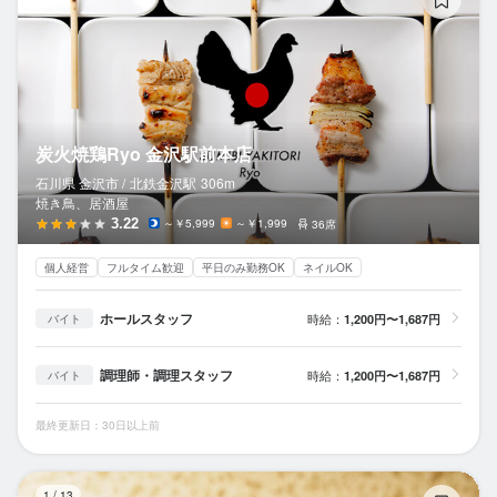
炭火焼鶏Ryo 金沢駅前本店
石川県 金沢市 /
北鉄金沢
駅
306m
焼き鳥、居酒屋
3.22
～￥5,999
～￥1,999
36席
個人経営
フルタイム歓迎
平日のみ勤務OK
ネイルOK
ホールスタッフ
時給：
1,200円〜1,687円
バイト
調理師・調理スタッフ
時給：
1,200円〜1,687円
バイト
最終更新日：30日以上前
串
1
/
13