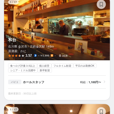
1
/
17
和台
石川県 金沢市 /
北鉄金沢
駅
149m
居酒屋、かに
3.57
～￥5,999
－
36席
食べログ評価 3.5以上
個人経営
フルタイム歓迎
平日のみ勤務OK
シニア・ミドル活躍中
新卒歓迎
ホールスタッフ
時給：
1,100円〜
バイト
最終更新日：30日以上前
炭
1
/
17