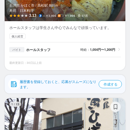
応募履歴
石川県 かほく市 /
高松
駅
801m
寿司、日本料理
WEB履歴書
3.13
～￥3,999
～￥1,999
37席
ホールスタッフは学生さん中心でみんなで頑張っています。
スカウト・メルマガ受信設定
個人経営
ヘルプ・お問い合わせフォーム
ホールスタッフ
時給：
1,054円〜1,200円
バイト
掲載をご検討の店舗様へ
最終更新日：30日以上前
食べログ求人PRESS
プライバシーポリシー
履歴書を登録しておくと、応募がスムーズになり
作成する
利用規約
ます。
企業情報
煮
1
/
13