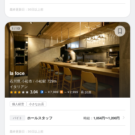
最終更新日：30日以上前
la 
1
/
13
la foce
石川県 小松市 /
小松
駅
729m
イタリアン
3.04
～￥7,999
～￥2,999
20席
個人経営
小さなお店
ホールスタッフ
時給：
1,054円〜1,200円
バイト
最終更新日：30日以上前