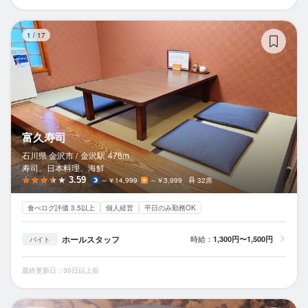
富
1
/
17
富久寿司
石川県 金沢市 /
金沢
駅
478m
寿司、日本料理、海鮮
3.59
～￥14,999
～￥3,999
32席
食べログ評価 3.5以上
個人経営
平日のみ勤務OK
ホールスタッフ
時給：
1,300円〜1,500円
バイト
最終更新日：30日以上前
金