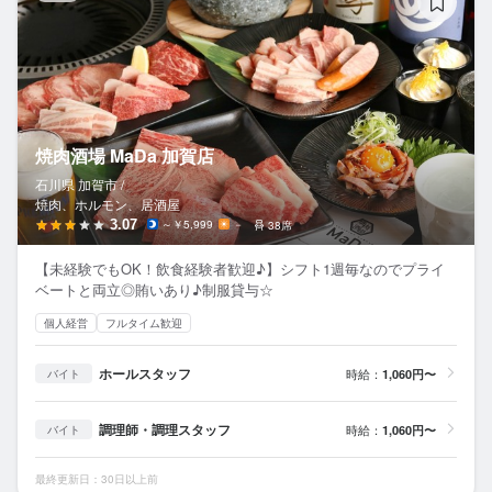
焼肉酒場 MaDa 加賀店
石川県 加賀市 /
焼肉、ホルモン、居酒屋
3.07
～￥5,999
－
38席
【未経験でもOK！飲食経験者歓迎♪】シフト1週毎なのでプライ
ベートと両立◎賄いあり♪制服貸与☆
個人経営
フルタイム歓迎
ホールスタッフ
時給：
1,060円〜
バイト
調理師・調理スタッフ
時給：
1,060円〜
バイト
最終更新日：30日以上前