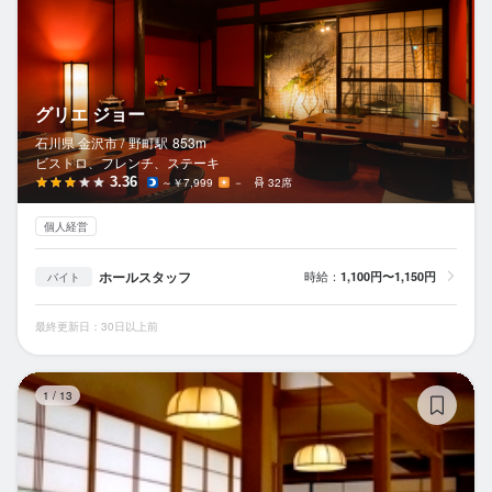
グリエ ジョー
石川県 金沢市 /
野町
駅
853m
ビストロ、フレンチ、ステーキ
3.36
～￥7,999
－
32席
個人経営
ホールスタッフ
時給：
1,100円〜1,150円
バイト
最終更新日：30日以上前
蕎
1
/
13