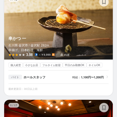
串かつ 一
石川県 金沢市 /
金沢
駅
282m
串揚げ、日本料理、海鮮
3.08
～￥9,999
－
15席
個人経営
小さなお店
フルタイム歓迎
平日のみ勤務OK
ネイルOK
ホールスタッフ
時給：
1,100円〜1,200円
バイト
最終更新日：30日以上前
グ
1
/
17