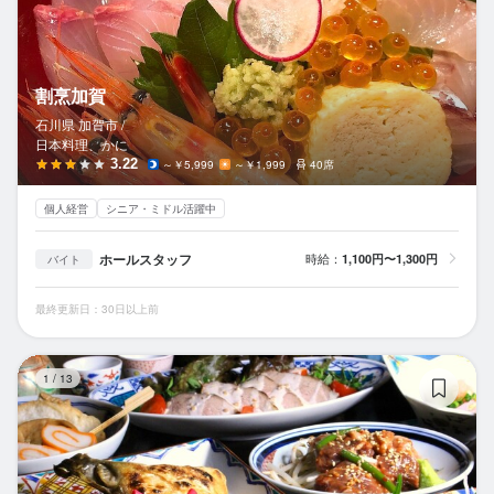
割烹加賀
石川県 加賀市 /
日本料理、かに
3.22
～￥5,999
～￥1,999
40席
個人経営
シニア・ミドル活躍中
ホールスタッフ
時給：
1,100円〜1,300円
バイト
最終更新日：30日以上前
居
1
/
13