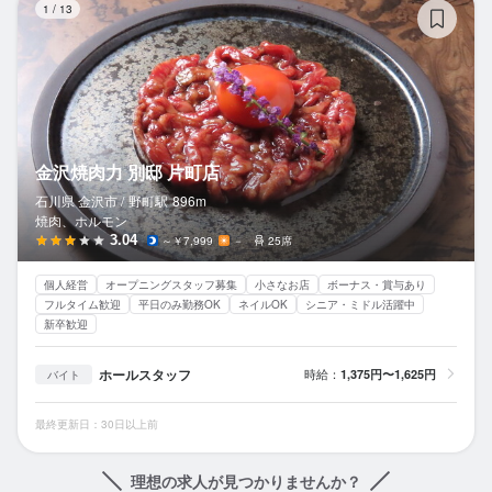
1
/
13
金沢焼肉力 別邸 片町店
石川県 金沢市 /
野町
駅
896m
焼肉、ホルモン
3.04
～￥7,999
－
25席
個人経営
オープニングスタッフ募集
小さなお店
ボーナス・賞与あり
フルタイム歓迎
平日のみ勤務OK
ネイルOK
シニア・ミドル活躍中
新卒歓迎
ホールスタッフ
時給：
1,375円〜1,625円
バイト
最終更新日：30日以上前
理想の求人が見つかりませんか？