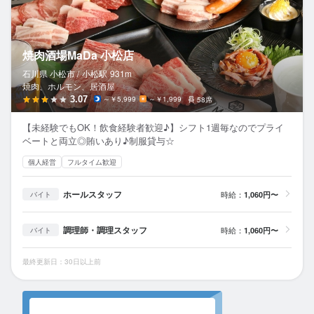
焼肉酒場MaDa 小松店
石川県 小松市 /
小松
駅
931m
焼肉、ホルモン、居酒屋
3.07
～￥5,999
～￥1,999
58席
【未経験でもOK！飲食経験者歓迎♪】シフト1週毎なのでプライ
ベートと両立◎賄いあり♪制服貸与☆
個人経営
フルタイム歓迎
ホールスタッフ
時給：
1,060円〜
バイト
調理師・調理スタッフ
時給：
1,060円〜
バイト
最終更新日：30日以上前