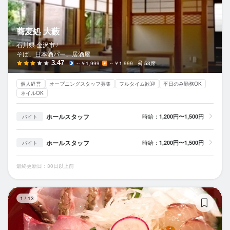
蕎麦処 大藪
石川県 金沢市 /
そば、日本酒バー、居酒屋
3.47
～￥1,999
～￥1,999
53席
個人経営
オープニングスタッフ募集
フルタイム歓迎
平日のみ勤務OK
ネイルOK
ホールスタッフ
時給：
1,200円〜1,500円
バイト
ホールスタッフ
時給：
1,200円〜1,500円
バイト
最終更新日：30日以上前
割
1
/
13