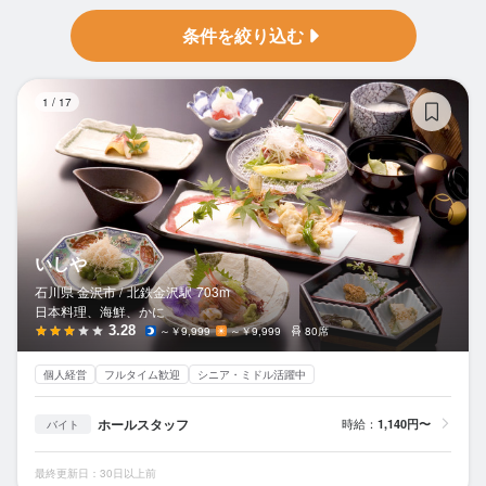
条件を絞り込む
い
1
/
17
いしや
石川県 金沢市 /
北鉄金沢
駅
703m
日本料理、海鮮、かに
3.28
～￥9,999
～￥9,999
80席
個人経営
フルタイム歓迎
シニア・ミドル活躍中
ホールスタッフ
時給：
1,140円〜
バイト
最終更新日：30日以上前