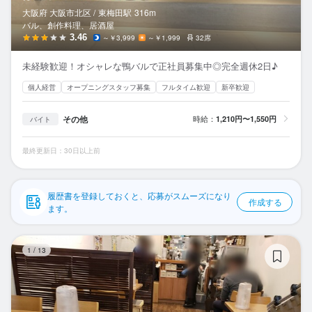
応募履歴
大阪府 大阪市北区 /
東梅田
駅
316m
バル、創作料理、居酒屋
WEB履歴書
3.46
～￥3,999
～￥1,999
32席
未経験歓迎！オシャレな鴨バルで正社員募集中◎完全週休2日♪
スカウト・メルマガ受信設定
個人経営
オープニングスタッフ募集
フルタイム歓迎
新卒歓迎
ヘルプ・お問い合わせフォーム
その他
時給：
1,210円〜1,550円
バイト
掲載をご検討の店舗様へ
最終更新日：30日以上前
食べログ求人PRESS
プライバシーポリシー
履歴書を登録しておくと、応募がスムーズになり
作成する
利用規約
ます。
企業情報
バ
1
/
13