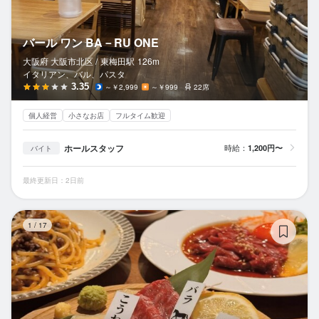
バール ワン BA－RU ONE
大阪府 大阪市北区 /
東梅田
駅
126m
イタリアン、バル、パスタ
3.35
～￥2,999
～￥999
22席
個人経営
小さなお店
フルタイム歓迎
ホールスタッフ
時給：
1,200円〜
バイト
最終更新日：2日前
馬
1
/
17