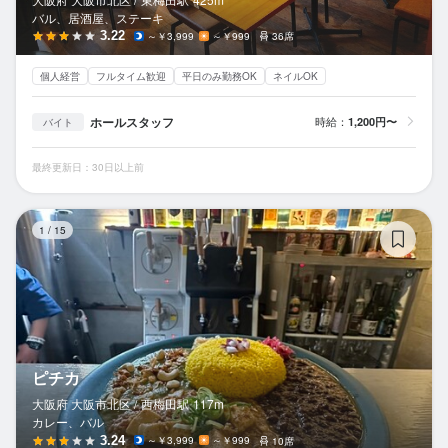
バル、居酒屋、ステーキ
3.22
～￥3,999
～￥999
36席
個人経営
フルタイム歓迎
平日のみ勤務OK
ネイルOK
ホールスタッフ
時給：
1,200円〜
バイト
最終更新日：30日以上前
ピ
1
/
15
ピチカ
大阪府 大阪市北区 /
西梅田
駅
117m
カレー、バル
3.24
～￥3,999
～￥999
10席