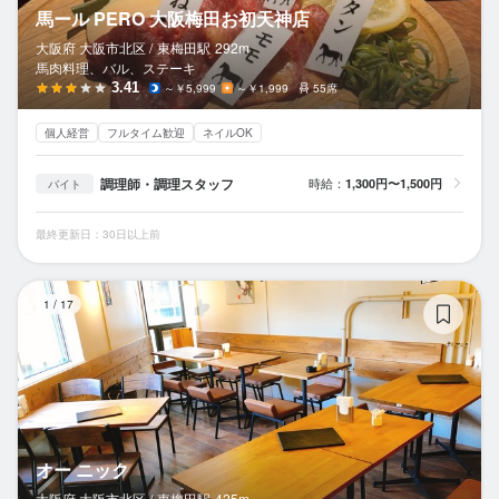
馬ール PERO 大阪梅田お初天神店
大阪府 大阪市北区 /
東梅田
駅
292m
馬肉料理、バル、ステーキ
3.41
～￥5,999
～￥1,999
55席
個人経営
フルタイム歓迎
ネイルOK
調理師・調理スタッフ
時給：
1,300円〜1,500円
バイト
最終更新日：30日以上前
オ
1
/
17
オー ニック
大阪府 大阪市北区 /
東梅田
駅
425m