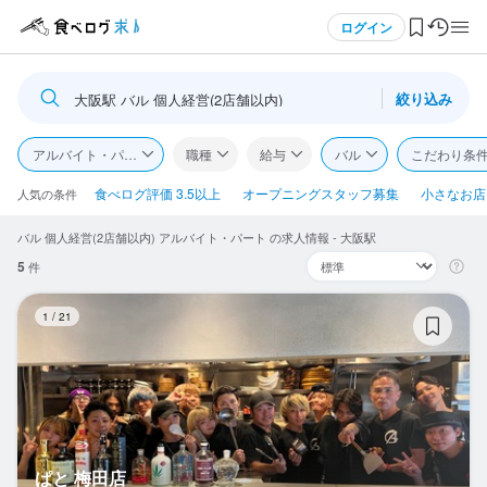
メニュー
ログイン
絞り込み
大阪駅 バル 個人経営(2店舗以内)
ログイン・無料会員登録
アルバイト・パート
職種
給与
バル
こだわり条
食べログ求人TOP
食べログ評価 3.5以上
オープニングスタッフ募集
小さなお店(
人気の条件
バル 個人経営(2店舗以内) アルバイト・パート の求人情報 - 大阪駅
求人検索
5
件
マイページ管理
ぱ
1
/
21
閲覧履歴
気になる求人
検索履歴・保存した条件
ぱと 梅田店