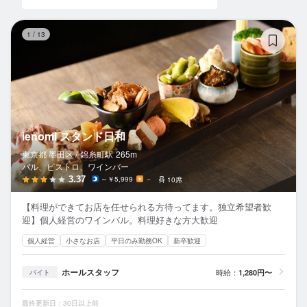
i
1
/
13
ienomi スタンド日和
東京都 墨田区 /
錦糸町
駅
265m
バル、ビストロ、ワインバー
3.37
～￥5,999
－
10席
【料理ができてお店を任せられる方待ってます。独立希望者歓
迎】個人経営のワインバル。料理好きな方大歓迎
個人経営
小さなお店
平日のみ勤務OK
新卒歓迎
ホールスタッフ
時給：
1,280円〜
バイト
最終更新日：30日以上前