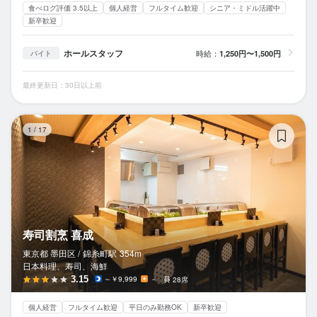
食べログ評価 3.5以上
個人経営
フルタイム歓迎
シニア・ミドル活躍中
新卒歓迎
ホールスタッフ
時給：
1,250円〜1,500円
バイト
最終更新日：30日以上前
寿
1
/
17
寿司割烹 喜成
東京都 墨田区 /
錦糸町
駅
354m
日本料理、寿司、海鮮
3.15
～￥9,999
－
28席
個人経営
フルタイム歓迎
平日のみ勤務OK
新卒歓迎