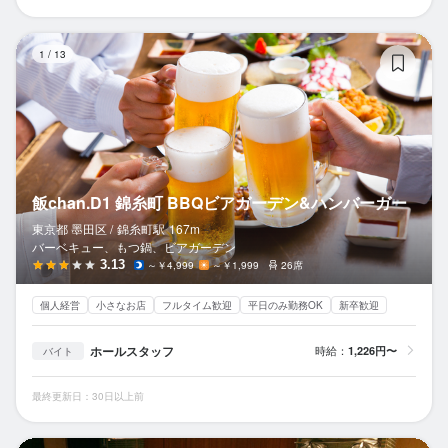
飯
1
/
13
飯chan.D1 錦糸町 BBQビアガーデン&ハンバーガー
東京都 墨田区 /
錦糸町
駅
167m
バーベキュー、もつ鍋、ビアガーデン
3.13
～￥4,999
～￥1,999
26席
個人経営
小さなお店
フルタイム歓迎
平日のみ勤務OK
新卒歓迎
ホールスタッフ
時給：
1,226円〜
バイト
最終更新日：30日以上前
鉄