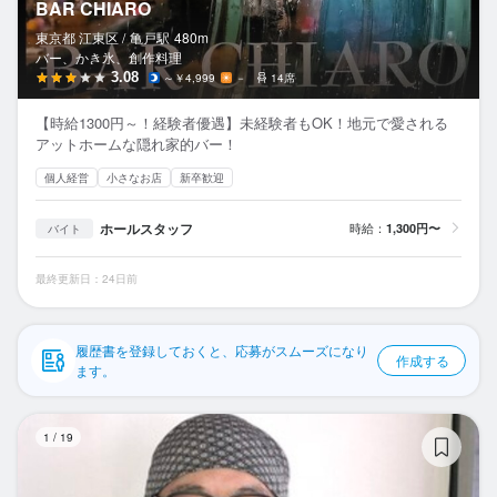
BAR CHIARO
応募履歴
東京都 江東区 /
亀戸
駅
480m
バー、かき氷、創作料理
WEB履歴書
3.08
～￥4,999
－
14席
スカウト・メルマガ受信設定
【時給1300円～！経験者優遇】未経験者もOK！地元で愛される
アットホームな隠れ家的バー！
ヘルプ・お問い合わせフォーム
個人経営
小さなお店
新卒歓迎
掲載をご検討の店舗様へ
ホールスタッフ
時給：
1,300円〜
バイト
食べログ求人PRESS
最終更新日：24日前
プライバシーポリシー
利用規約
履歴書を登録しておくと、応募がスムーズになり
作成する
企業情報
ます。
長
1
/
19