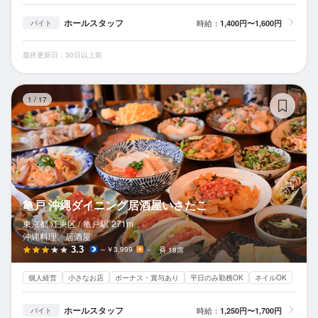
ホールスタッフ
時給：
1,400円〜1,600円
バイト
最終更新日：30日以上前
亀
1
/
17
亀戸 沖縄ダイニング居酒屋いさたこ
東京都 江東区 /
亀戸
駅
271m
沖縄料理、居酒屋
3.3
～￥3,999
－
18席
個人経営
小さなお店
ボーナス・賞与あり
平日のみ勤務OK
ネイルOK
ホールスタッフ
時給：
1,250円〜1,700円
バイト