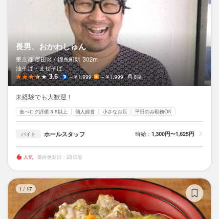
長男、おかわしゅん
東京都 墨田区 /
錦糸町
駅
302m
油そば・まぜそば
3.6
～￥1,999
～￥1,999
8席
未経験でも大歓迎！
食べログ評価 3.5以上
個人経営
小さなお店
平日のみ勤務OK
ホールスタッフ
時給：
1,300円〜1,625円
バイト
人気
最終更新日：25日前
文
1
/
17