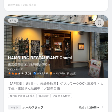
最終更新日：30日以上前
HA
1
/
13
HAMBURG RESTAURANT Chami
東京都 墨田区 /
錦糸町
駅
566m
ハンバーグ
3.52
～￥2,999
～￥1,999
22席
【AP募集！週1日～、未経験歓迎】ダブルワークOK＼高校生・大
学生・主婦さん活躍中！／髪型自由
食べログ評価 3.5以上
個人経営
フルタイム歓迎
ホールスタッフ
時給：
1,250円〜
バイト