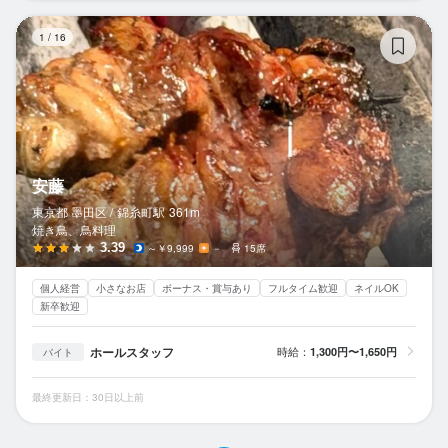
安
1
/
16
安藤
東京都 墨田区 /
錦糸町
駅
361m
焼き鳥、鳥料理
3.39
～￥9,999
－
15席
個人経営
小さなお店
ボーナス・賞与あり
フルタイム歓迎
ネイルOK
新卒歓迎
ホールスタッフ
時給：
1,300円〜1,650円
バイト
最終更新日：30日以上前