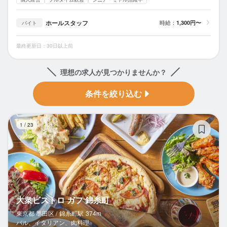
ホールスタッフ
時給：
1,300円〜
バイト
最終更新日：30日以上前
理想の求人が見つかりませんか？
条件を絞り込む
大
1
/
23
大衆ビストロ ガフ 錦糸町
東京都 墨田区 /
錦糸町
駅
374m
バル、イタリアン、肉料理