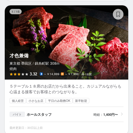
才
1
/
15
才色兼備
東京都 墨田区 /
錦糸町
駅
308m
焼肉
3.32
～￥14,999
～￥7,999
18席
５テーブル１８席のお店だから出来ること。カジュアルながらも
心温まる接客でお客様とのつながりを。
個人経営
小さなお店
平日のみ勤務OK
新卒歓迎
ホールスタッフ
時給：
1,400円〜
バイト
最終更新日：30日以上前