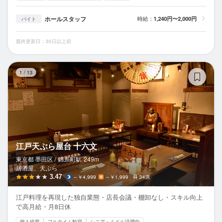
ホールスタッフ
時給：
1,240円〜2,000円
バイト
最終更新日：30日以上前
江
1
/
13
江戸天ぷら屋台 十六文
東京都 墨田区 /
錦糸町
駅
249m
居酒屋、天ぷら
3.47
～￥4,999
～￥1,999
34席
江戸料理を再現した独自業態・店長会議・棚卸なし・スキル向上
で高月給・月8日休
個人経営
フルタイム歓迎
シニア・ミドル活躍中