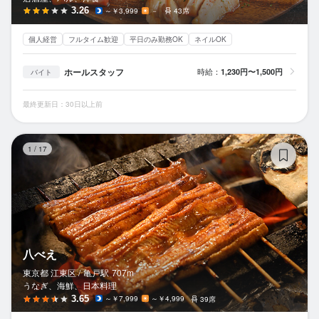
3.26
～￥3,999
－
43席
個人経営
フルタイム歓迎
平日のみ勤務OK
ネイルOK
ホールスタッフ
時給：
1,230円〜1,500円
バイト
最終更新日：30日以上前
八
1
/
17
八べえ
東京都 江東区 /
亀戸
駅
707m
うなぎ、海鮮、日本料理
3.65
～￥7,999
～￥4,999
39席