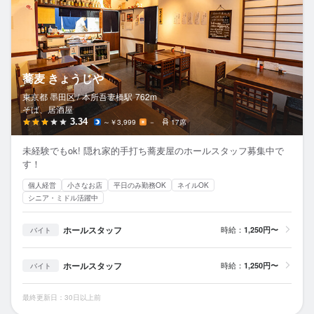
蕎麦 きょうじや
東京都 墨田区 /
本所吾妻橋
駅
762m
そば、居酒屋
3.34
～￥3,999
－
17席
未経験でもok! 隠れ家的手打ち蕎麦屋のホールスタッフ募集中で
す！
個人経営
小さなお店
平日のみ勤務OK
ネイルOK
シニア・ミドル活躍中
ホールスタッフ
時給：
1,250円〜
バイト
ホールスタッフ
時給：
1,250円〜
バイト
最終更新日：30日以上前