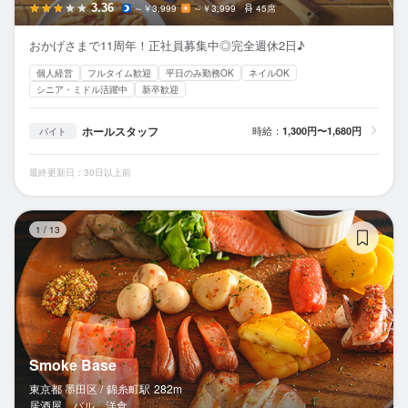
3.36
～￥3,999
～￥3,999
45席
おかげさまで11周年！正社員募集中◎完全週休2日♪
個人経営
フルタイム歓迎
平日のみ勤務OK
ネイルOK
シニア・ミドル活躍中
新卒歓迎
ホールスタッフ
時給：
1,300円〜1,680円
バイト
最終更新日：30日以上前
Sm
1
/
13
Smoke Base
東京都 墨田区 /
錦糸町
駅
282m
居酒屋、バル、洋食