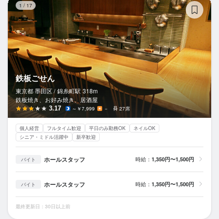
1
/
17
鉄板ごせん
東京都 墨田区 /
錦糸町
駅
318m
鉄板焼き、お好み焼き、居酒屋
3.17
～￥7,999
－
27席
個人経営
フルタイム歓迎
平日のみ勤務OK
ネイルOK
シニア・ミドル活躍中
新卒歓迎
ホールスタッフ
時給：
1,350円〜1,500円
バイト
ホールスタッフ
時給：
1,350円〜1,500円
バイト
最終更新日：30日以上前