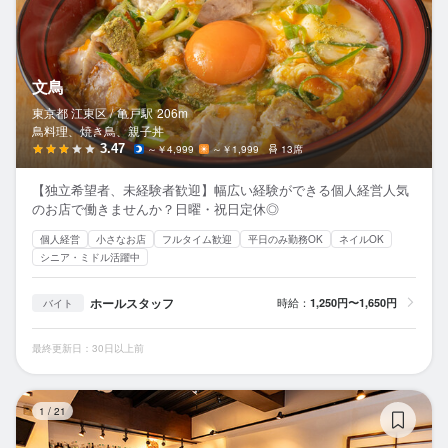
文鳥
東京都 江東区 /
亀戸
駅
206m
鳥料理、焼き鳥、親子丼
3.47
～￥4,999
～￥1,999
13席
【独立希望者、未経験者歓迎】幅広い経験ができる個人経営人気
のお店で働きませんか？日曜・祝日定休◎
個人経営
小さなお店
フルタイム歓迎
平日のみ勤務OK
ネイルOK
シニア・ミドル活躍中
ホールスタッフ
時給：
1,250円〜1,650円
バイト
最終更新日：30日以上前
蕎
1
/
21