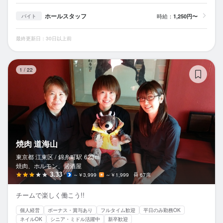
ホールスタッフ
時給：
1,250円〜
バイト
最終更新日：30日以上前
焼
1
/
22
焼肉 道海山
東京都 江東区 /
錦糸町
駅
623m
焼肉、ホルモン、居酒屋
3.33
～￥3,999
～￥1,999
67席
チームで楽しく働こう!!
個人経営
ボーナス・賞与あり
フルタイム歓迎
平日のみ勤務OK
ネイルOK
シニア・ミドル活躍中
新卒歓迎