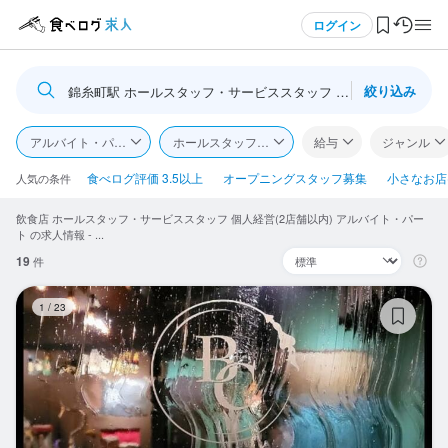
メニュー
ログイン
絞り込み
錦糸町駅 ホールスタッフ・サービススタッフ 個人経営(2店舗以内
ログイン・無料会員登録
アルバイト・パート
ホールスタッフ・サービススタッフ
給与
ジャンル
食べログ求人TOP
食べログ評価 3.5以上
オープニングスタッフ募集
小さなお店(
人気の条件
飲食店 ホールスタッフ・サービススタッフ 個人経営(2店舗以内) アルバイト・パー
求人検索
ト の求人情報 - ...
19
件
マイページ管理
BA
1
/
23
閲覧履歴
気になる求人
検索履歴・保存した条件