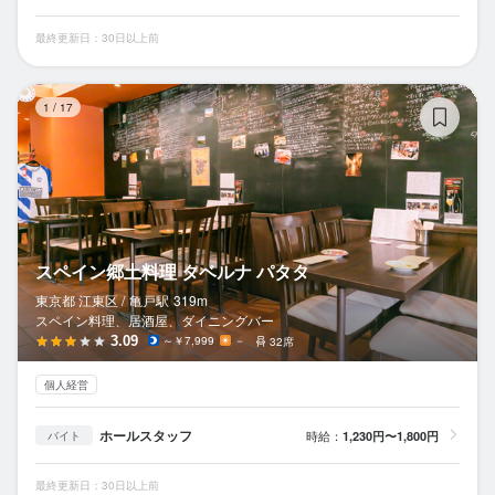
最終更新日：30日以上前
ス
1
/
17
スペイン郷土料理 タベルナ パタタ
東京都 江東区 /
亀戸
駅
319m
スペイン料理、居酒屋、ダイニングバー
3.09
～￥7,999
－
32席
個人経営
ホールスタッフ
時給：
1,230円〜1,800円
バイト
最終更新日：30日以上前