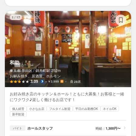
和
1
/
17
和助
東京都 墨田区 /
錦糸町
駅
252m
お好み焼き、居酒屋、ホルモン
3.09
～￥3,999
－
28席
お好み焼き店のキッチン＆ホール！ともに大募集！お客様と一緒
にワクワク♪楽しく働けるお店です！
個人経営
小さなお店
フルタイム歓迎
平日のみ勤務OK
ネイルOK
新卒歓迎
ホールスタッフ
時給：
1,300円〜
バイト