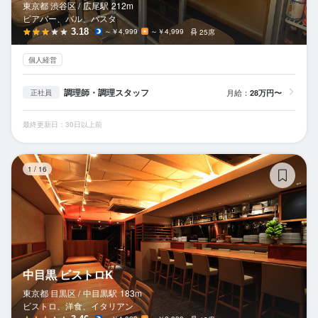
東京都 渋谷区 /
広尾
駅
212m
ビアバー、バル、パスタ
3.18
～￥4,999
～￥4,999
25席
個人経営
調理師・調理スタッフ
月給：
28万円〜
正社員
最終更新日：30日以上前
中
1
/
16
中目黒 ビストロK
東京都 目黒区 /
中目黒
駅
183m
ビストロ、洋食、イタリアン