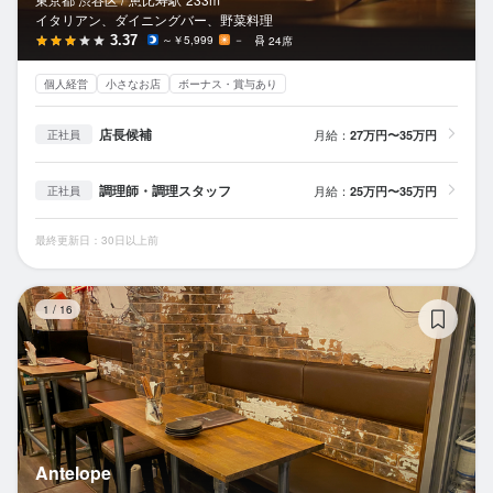
イタリアン、ダイニングバー、野菜料理
3.37
～￥5,999
－
24席
個人経営
小さなお店
ボーナス・賞与あり
店長候補
月給：
27万円〜35万円
正社員
調理師・調理スタッフ
月給：
25万円〜35万円
正社員
最終更新日：30日以上前
An
1
/
16
Antelope