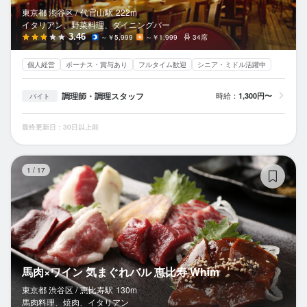
東京都 渋谷区 /
代官山
駅
222m
イタリアン、野菜料理、ダイニングバー
3.46
～￥5,999
～￥1,999
34席
個人経営
ボーナス・賞与あり
フルタイム歓迎
シニア・ミドル活躍中
調理師・調理スタッフ
時給：
1,300円〜
バイト
最終更新日：30日以上前
馬
1
/
17
馬肉×ワイン 気まぐれバル 恵比寿 Whim
東京都 渋谷区 /
恵比寿
駅
130m
馬肉料理、焼肉、イタリアン