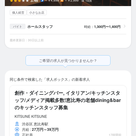
3.46
～￥4,999
～￥2,999
19席
個人経営
小さなお店
ホールスタッフ
時給：
1,300円〜1,400円
バイト
最終更新日：30日以上前
ご希望の求人が見つかりませんか？
同じ条件で検索した「求人ボックス」の新着求人
創作・ダイニングバー, イタリアン/キッチンスタ
ッフ/メディア掲載多数!恵比寿の老舗dining&bar
のキッチンスタッフ募集
KITSUNE KITSUNE
渋谷区 恵比寿駅
月給
:
27万円～39万円
正社員
17時間前