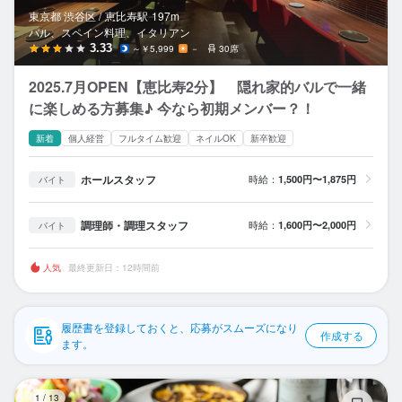
応募履歴
東京都 渋谷区 /
恵比寿
駅
197m
バル、スペイン料理、イタリアン
WEB履歴書
3.33
～￥5,999
－
30席
2025.7月OPEN【恵比寿2分】 隠れ家的バルで一緒
スカウト・メルマガ受信設定
に楽しめる方募集♪ 今なら初期メンバー？！
ヘルプ・お問い合わせフォーム
新着
個人経営
フルタイム歓迎
ネイルOK
新卒歓迎
掲載をご検討の店舗様へ
ホールスタッフ
時給：
1,500円〜1,875円
バイト
食べログ求人PRESS
調理師・調理スタッフ
時給：
1,600円〜2,000円
バイト
プライバシーポリシー
利用規約
人気
最終更新日：12時間前
企業情報
履歴書を登録しておくと、応募がスムーズになり
作成する
ます。
RO
1
/
13