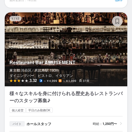
Re
1
/
17
Restaurant Bar AMUSEMENT
東京都 渋谷区 /
恵比寿
駅
193m
ダイニングバー、ビストロ、イタリアン
3.32
～￥4,999
～￥1,999
37席
様々なスキルを身に付けられる歴史あるレストランバ
ーのスタッフ募集♪
個人経営
平日のみ勤務OK
ホールスタッフ
時給：
1,250円〜
バイト