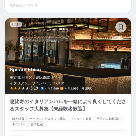
最終更新日：28日前
Sp
1
/
21
Spirare Ebisu
東京都 渋谷区 /
恵比寿
駅
292m
イタリアン、ワインバー、パスタ
3.19
～￥7,999
～￥1,999
25席
恵比寿のイタリアンバルを一緒により良くしてくださ
るスタッフ大募集【未経験者歓迎】
個人経営
オープニングスタッフ募集
フルタイム歓迎
平日のみ勤務OK
ネイルOK
新卒歓迎