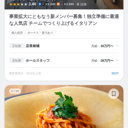
3.44
～￥9,999
～￥3,999
22席
事業拡大にともなう新メンバー募集！独立準備に最適
な人気店 チームでつくり上げるイタリアン
個人経営
ボーナス・賞与あり
店長候補
月給：
35万円〜
正社員
ホールスタッフ
月給：
28万円〜
正社員
最終更新日：30日以上前
他5件
古
1
/
17