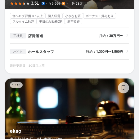
3.51
～￥9,999
－
28席
食べログ評価 3.5以上
個人経営
小さなお店
ボーナス・賞与あり
フルタイム歓迎
平日のみ勤務OK
新卒歓迎
店長候補
月給：
30万円〜
正社員
ホールスタッフ
時給：
1,300円〜1,500円
バイト
最終更新日：30日以上前
ek
1
/
13
ekao
東京都 渋谷区 /
恵比寿
駅
233m