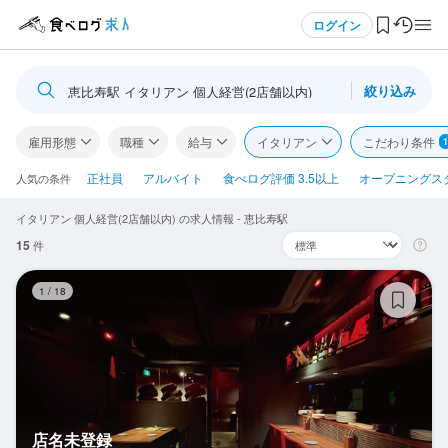
メニュー
ログイン
絞り込み
恵比寿駅 イタリアン 個人経営(2店舗以内)
ログイン・無料会員登録
雇用形態
職種
給与
イタリアン
こだわり条件
1
食べログ求人TOP
正社員
アルバイト
食べログ評価 3.5以上
オープニングス
人気の条件
イタリアン 個人経営(2店舗以内) の求人情報 - 恵比寿駅
求人検索
15
件
マイページ管理
店
1
/
18
閲覧履歴
気になる求人
検索履歴・保存した条件
店名未登録