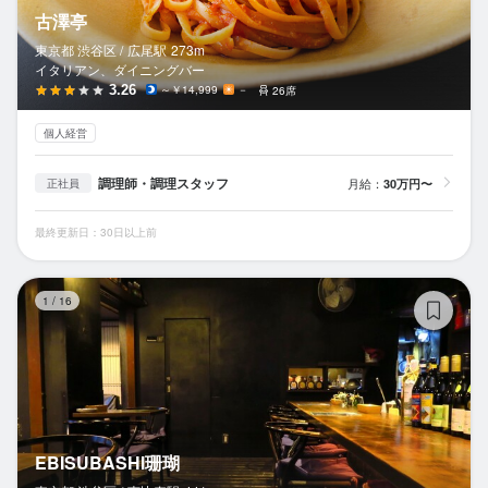
古澤亭
東京都 渋谷区 /
広尾
駅
273m
イタリアン、ダイニングバー
3.26
～￥14,999
－
26席
個人経営
調理師・調理スタッフ
月給：
30万円〜
正社員
最終更新日：30日以上前
EB
1
/
16
EBISUBASHI珊瑚