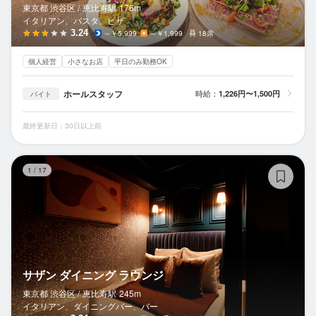
東京都 渋谷区 /
恵比寿
駅
176m
イタリアン、パスタ、ピザ
3.24
～￥5,999
～￥1,999
18席
個人経営
小さなお店
平日のみ勤務OK
ホールスタッフ
時給：
1,226円〜1,500円
バイト
最終更新日：30日以上前
サ
1
/
17
サザン ダイニング ラウンジ
東京都 渋谷区 /
恵比寿
駅
245m
イタリアン、ダイニングバー、バー