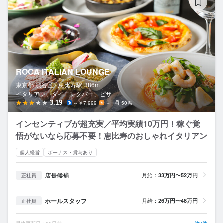
ROCA ITALIAN LOUNGE
東京都 渋谷区 /
恵比寿
駅
386m
イタリアン、ダイニングバー、ピザ
3.19
～￥7,999
－
50席
インセンティブが超充実／平均実績10万円！稼ぐ覚
悟がないなら応募不要！恵比寿のおしゃれイタリアン
個人経営
ボーナス・賞与あり
店長候補
月給：
33万円〜52万円
正社員
ホールスタッフ
月給：
26万円〜48万円
正社員
最終更新日：18日前
他8件