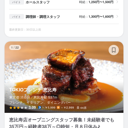
ホールスタッフ
時給：
1,250円〜1,500円
バイト
調理師・調理スタッフ
時給：
1,300円〜1,600円
バイト
最終更新日：30日以上前
T
1
/
22
TOKIOフレンチ 恵比寿
東京都 渋谷区 /
恵比寿
駅
537m
フレンチ、イタリアン、ダイニングバー
3.09
～￥5,999
～￥2,999
44席
恵比寿店オープニングスタッフ募集！未経験者でも
35万円～経験者38万～◎時短・月８日休み♪