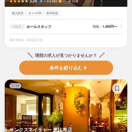
3.24
～￥9,999
－
20席
個人経営
ネイルOK
新卒歓迎
ホールスタッフ
時給：
1,400円〜
バイト
最終更新日：30日以上前
理想の求人が見つかりませんか？
条件を絞り込む
サ
1
/
17
サンクスネイチャー 恵比寿店