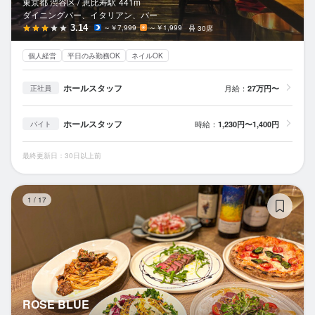
東京都 渋谷区 /
恵比寿
駅
441m
ダイニングバー、イタリアン、バー
3.14
～￥7,999
～￥1,999
30席
個人経営
平日のみ勤務OK
ネイルOK
ホールスタッフ
月給：
27万円〜
正社員
ホールスタッフ
時給：
1,230円〜1,400円
バイト
最終更新日：30日以上前
RO
1
/
17
ROSE BLUE