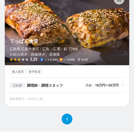
てっぱん食堂
広島県 広島市東区 /
広島（広電）
駅
776m
お好み焼き、鉄板焼き、居酒屋
3.25
～￥3,999
～￥999
30席
個人経営
新卒歓迎
調理師・調理スタッフ
月給：
18万円〜25万円
正社員
最終更新日：30日以上前
1