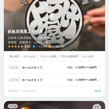
鉄板居酒屋ようけ屋
広島県 広島市南区 /
広島
駅
302m
居酒屋、鉄板焼き、お好み焼き
3.15
～￥3,999
－
17席
個人経営
小さなお店
フルタイム歓迎
平日のみ勤務OK
ネイルOK
ホールスタッフ
時給：
1,100円〜1,400円
バイト
ホールスタッフ
時給：
1,100円〜1,400円
バイト
最終更新日：30日以上前
他1件
て
1
/
13