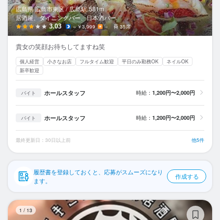
応募履歴
広島県 広島市東区 /
広島
駅
581m
居酒屋、ダイニングバー、日本酒バー
WEB履歴書
3.03
～￥3,999
－
35席
貴女の笑顔お待ちしてますね笑
スカウト・メルマガ受信設定
個人経営
小さなお店
フルタイム歓迎
平日のみ勤務OK
ネイルOK
新卒歓迎
ヘルプ・お問い合わせフォーム
ホールスタッフ
時給：
1,200円〜2,000円
バイト
掲載をご検討の店舗様へ
食べログ求人PRESS
ホールスタッフ
時給：
1,200円〜2,000円
バイト
プライバシーポリシー
最終更新日：30日以上前
他5件
利用規約
企業情報
履歴書を登録しておくと、応募がスムーズになり
作成する
ます。
鉄
1
/
13