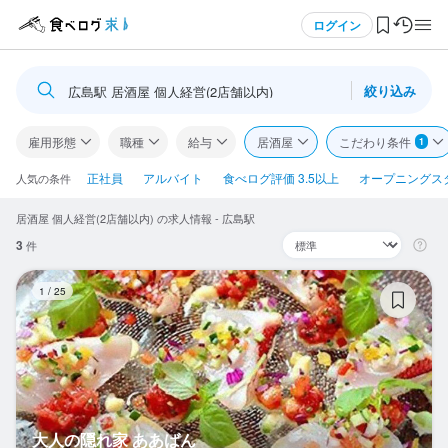
メニュー
ログイン
絞り込み
広島駅 居酒屋 個人経営(2店舗以内)
ログイン・無料会員登録
雇用形態
職種
給与
居酒屋
こだわり条件
1
食べログ求人TOP
正社員
アルバイト
食べログ評価 3.5以上
オープニングス
人気の条件
居酒屋 個人経営(2店舗以内) の求人情報 - 広島駅
求人検索
3
件
マイページ管理
大
1
/
25
閲覧履歴
気になる求人
検索履歴・保存した条件
大人の隠れ家 ああばん