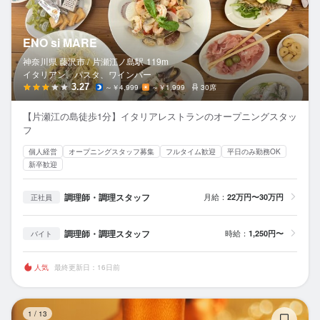
ENO si MARE
神奈川県 藤沢市 /
片瀬江ノ島
駅
119m
イタリアン、パスタ、ワインバー
3.27
～￥4,999
～￥1,999
30席
【片瀬江の島徒歩1分】イタリアレストランのオープニングスタッ
フ
個人経営
オープニングスタッフ募集
フルタイム歓迎
平日のみ勤務OK
新卒歓迎
調理師・調理スタッフ
月給：
22万円〜30万円
正社員
調理師・調理スタッフ
時給：
1,250円〜
バイト
人気
最終更新日：16日前
BE
1
/
13