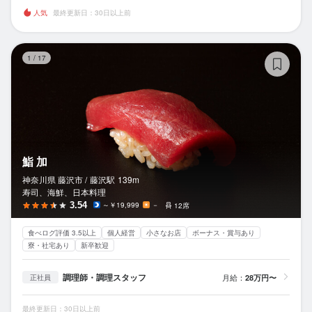
人気
最終更新日：30日以上前
鮨
1
/
17
鮨 加
神奈川県 藤沢市 /
藤沢
駅
139m
寿司、海鮮、日本料理
3.54
～￥19,999
－
12席
食べログ評価 3.5以上
個人経営
小さなお店
ボーナス・賞与あり
寮・社宅あり
新卒歓迎
調理師・調理スタッフ
月給：
28万円〜
正社員
最終更新日：30日以上前