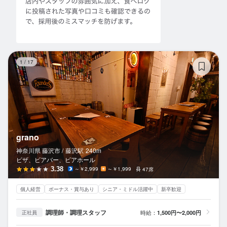
gr
1
/
17
grano
神奈川県 藤沢市 /
藤沢
駅
240m
ピザ、ビアバー、ビアホール
3.38
～￥2,999
～￥1,999
47席
個人経営
ボーナス・賞与あり
シニア・ミドル活躍中
新卒歓迎
調理師・調理スタッフ
時給：
1,500円〜2,000円
正社員