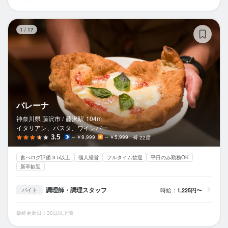
バ
1
/
17
バレーナ
神奈川県 藤沢市 /
藤沢
駅
104m
イタリアン、パスタ、ワインバー
3.5
～￥9,999
～￥5,999
22席
食べログ評価 3.5以上
個人経営
フルタイム歓迎
平日のみ勤務OK
新卒歓迎
調理師・調理スタッフ
時給：
1,225円〜
バイト
最終更新日：30日以上前