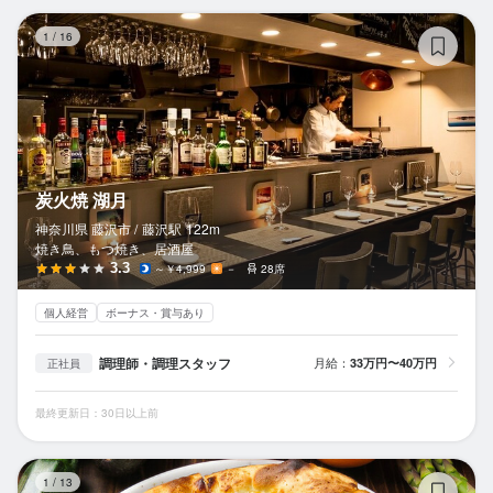
炭
1
/
16
炭火焼 湖月
神奈川県 藤沢市 /
藤沢
駅
122m
焼き鳥、もつ焼き、居酒屋
3.3
～￥4,999
－
28席
個人経営
ボーナス・賞与あり
調理師・調理スタッフ
月給：
33万円〜40万円
正社員
最終更新日：30日以上前
八百
1
/
13