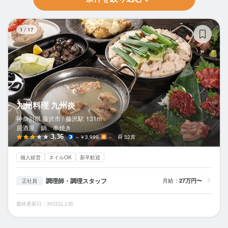
九
1
/
17
九州料理 九州炎
神奈川県 藤沢市 /
藤沢
駅
131m
居酒屋、鍋、串焼き
3.36
～￥3,999
－
32席
個人経営
ネイルOK
新卒歓迎
調理師・調理スタッフ
月給：
27万円〜
正社員
最終更新日：30日以上前