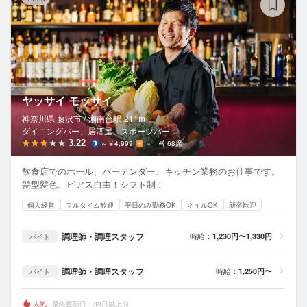
ヤッサイ モッサイ
神奈川県 藤沢市 /
湘南台
駅
211m
ダイニングバー、居酒屋、スポーツバー
3.22
～￥4,999
－
68席
飲食店でのホール、バーテンダー、キッチン業務のお仕事です。
髪型髪色、ピアス自由！シフト制！
個人経営
フルタイム歓迎
平日のみ勤務OK
ネイルOK
新卒歓迎
調理師・調理スタッフ
時給：
1,230円〜1,330円
バイト
調理師・調理スタッフ
時給：
1,250円〜
バイト
人気
最終更新日：30日以上前