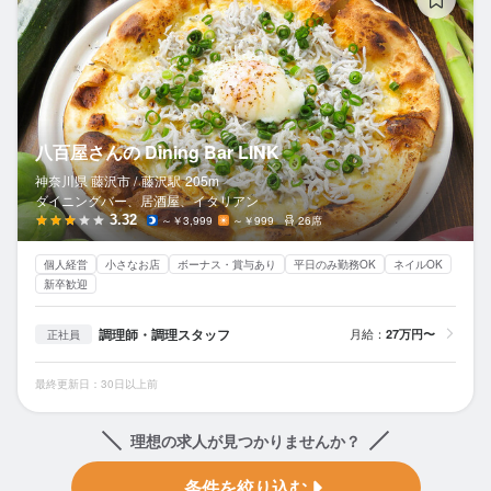
八百屋さんの Dining Bar LINK
神奈川県 藤沢市 /
藤沢
駅
205m
ダイニングバー、居酒屋、イタリアン
3.32
～￥3,999
～￥999
26席
個人経営
小さなお店
ボーナス・賞与あり
平日のみ勤務OK
ネイルOK
新卒歓迎
調理師・調理スタッフ
月給：
27万円〜
正社員
最終更新日：30日以上前
理想の求人が見つかりませんか？
条件を絞り込む