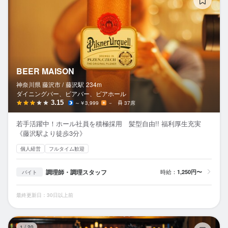
BEER MAISON
神奈川県 藤沢市 /
藤沢
駅
234m
ダイニングバー、ビアバー、ビアホール
3.15
～￥3,999
－
37席
若手活躍中！ホール社員を積極採用 髪型自由!! 福利厚生充実
《藤沢駅より徒歩3分》
個人経営
フルタイム歓迎
調理師・調理スタッフ
時給：
1,250円〜
バイト
最終更新日：30日以上前
ヤ
1
/
20