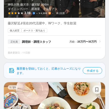
応募履歴
神奈川県 藤沢市 /
藤沢
駅
266m
ダイニングバー、居酒屋、イタリアン
WEB履歴書
3.08
～￥4,999
－
22席
藤沢駅近♪現在20代活躍中、Wワーク、学生歓迎
スカウト・メルマガ受信設定
個人経営
ボーナス・賞与あり
ヘルプ・お問い合わせフォーム
調理師・調理スタッフ
月給：
25万円〜35万円
正社員
掲載をご検討の店舗様へ
最終更新日：11日前
食べログ求人PRESS
プライバシーポリシー
履歴書を登録しておくと、応募がスムーズになり
作成する
利用規約
ます。
企業情報
EN
1
/
21