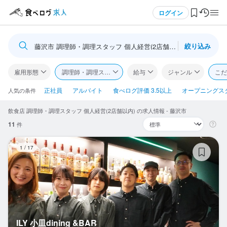
メニュー
ログイン
絞り込み
藤沢市 調理師・調理スタッフ 個人経営(2店舗以内)
ログイン・無料会員登録
雇用形態
調理師・調理スタッフ
給与
ジャンル
こだ
食べログ求人TOP
正社員
アルバイト
食べログ評価 3.5以上
オープニングス
人気の条件
飲食店 調理師・調理スタッフ 個人経営(2店舗以内) の求人情報 - 藤沢市
求人検索
11
件
マイページ管理
IL
1
/
17
閲覧履歴
気になる求人
検索履歴・保存した条件
ILY 小皿dining &BAR