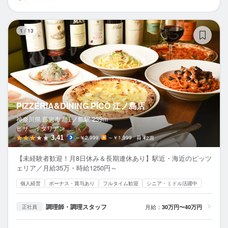
PI
1
/
13
PIZZERIA&DINING PICO 江ノ島店
神奈川県 藤沢市 /
江ノ島
駅
239m
ピザ、イタリアン
3.41
～￥2,999
～￥1,999
42席
【未経験者歓迎！月8日休み＆長期連休あり】駅近・海近のピッツ
ェリア／月給35万・時給1250円～
個人経営
ボーナス・賞与あり
フルタイム歓迎
シニア・ミドル活躍中
調理師・調理スタッフ
月給：
30万円〜40万円
正社員