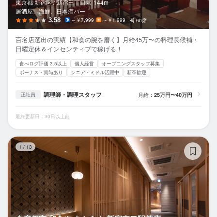
東京都 新宿区 /
新宿三丁目
駅
144m
居酒屋、海鮮、日本酒バー
3.58
～￥7,999
～￥1,999
60席
百名店選出の実績【和食の腕を磨く】月給45万〜の料理長候補・
日曜定休＆インセンティブで稼げる！
食べログ評価 3.5以上
個人経営
オープニングスタッフ募集
ボーナス・賞与あり
シニア・ミドル活躍中
新卒歓迎
調理師・調理スタッフ
月給：
25万円〜40万円
正社員
最終更新日：30日以上前
全
1
/
13