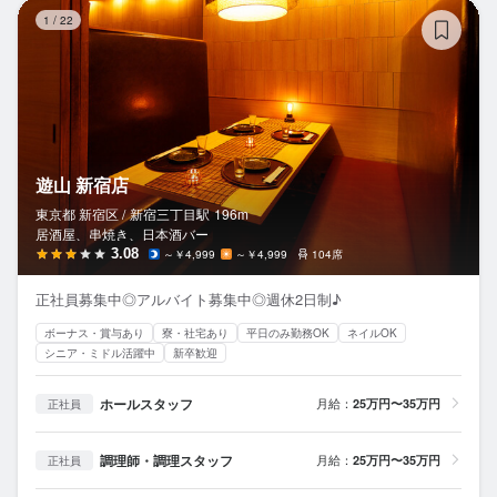
遊
1
/
22
遊山 新宿店
東京都 新宿区 /
新宿三丁目
駅
196m
居酒屋、串焼き、日本酒バー
3.08
～￥4,999
～￥4,999
104席
正社員募集中◎アルバイト募集中◎週休2日制♪
ボーナス・賞与あり
寮・社宅あり
平日のみ勤務OK
ネイルOK
シニア・ミドル活躍中
新卒歓迎
ホールスタッフ
月給：
25万円〜35万円
正社員
調理師・調理スタッフ
月給：
25万円〜35万円
正社員