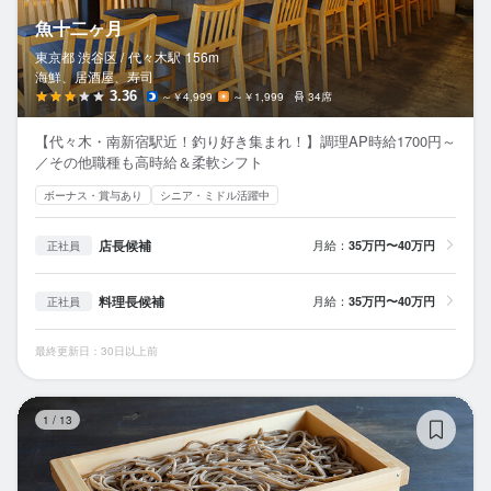
魚十二ヶ月
東京都 渋谷区 /
代々木
駅
156m
海鮮、居酒屋、寿司
3.36
～￥4,999
～￥1,999
34席
【代々木・南新宿駅近！釣り好き集まれ！】調理AP時給1700円～
／その他職種も高時給＆柔軟シフト
ボーナス・賞与あり
シニア・ミドル活躍中
店長候補
月給：
35万円〜40万円
正社員
料理長候補
月給：
35万円〜40万円
正社員
最終更新日：30日以上前
山
1
/
13