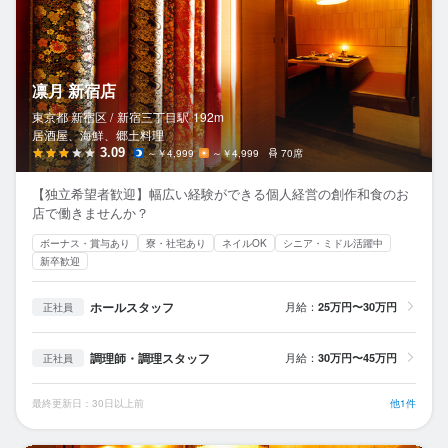
凛月 新宿店
東京都 新宿区 /
新宿三丁目
駅
192m
居酒屋、海鮮、郷土料理
3.09
～￥4,999
～￥4,999
70席
【独立希望者歓迎】幅広い経験ができる個人経営の創作和食のお
店で働きませんか？
ボーナス・賞与あり
寮・社宅あり
ネイルOK
シニア・ミドル活躍中
新卒歓迎
ホールスタッフ
月給：
25万円〜30万円
正社員
調理師・調理スタッフ
月給：
30万円〜45万円
正社員
最終更新日：30日以上前
他1件