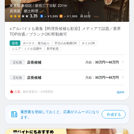
応募履歴
東京都 新宿区 /
新宿三丁目
駅
231m
居酒屋、郷土料理
WEB履歴書
3.35
～￥5,999
～￥1,999
60席
※アルバイトも募集【料理長候補も歓迎】メディアで話題／業界
スカウト・メルマガ受信設定
TOP待遇／ブランクOK/即勤務可
新着
ボーナス・賞与あり
平日のみ勤務OK
ネイルOK
ヘルプ・お問い合わせフォーム
シニア・ミドル活躍中
新卒歓迎
掲載をご検討の店舗様へ
店長候補
月給：
35万円〜45万円
正社員
食べログ求人PRESS
店長候補
月給：
35万円〜45万円
正社員
プライバシーポリシー
利用規約
人気
最終更新日：23時間前
他9件
企業情報
履歴書を登録しておくと、応募がスムーズになり
作成する
ます。
え