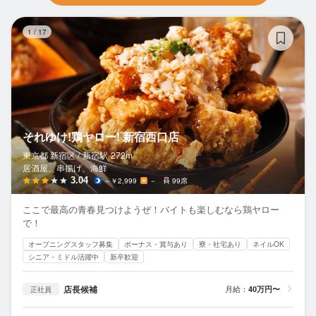
そ
1
/
17
それゆけ!鶏ヤロー! 新宿西口店
東京都 新宿区 /
新宿
駅
272m
居酒屋、串揚げ、海鮮
3.04
～￥2,999
－
99席
ここで最高の青春見つけようぜ！バイトも楽しむなら鶏ヤロー
で！
オープニングスタッフ募集
ボーナス・賞与あり
寮・社宅あり
ネイルOK
シニア・ミドル活躍中
新卒歓迎
店長候補
月給：
40万円〜
正社員