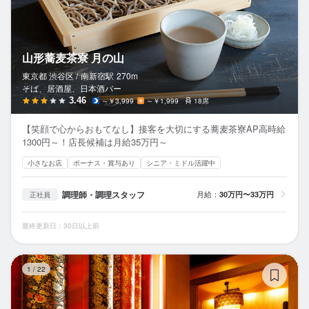
山形蕎麦茶寮 月の山
東京都 渋谷区 /
南新宿
駅
270m
そば、居酒屋、日本酒バー
3.46
～￥3,999
～￥1,999
18席
【笑顔で心からおもてなし】接客を大切にする蕎麦茶寮AP高時給
1300円～！店長候補は月給35万円～
小さなお店
ボーナス・賞与あり
シニア・ミドル活躍中
調理師・調理スタッフ
月給：
30万円〜33万円
正社員
最終更新日：30日以上前
凛
1
/
22