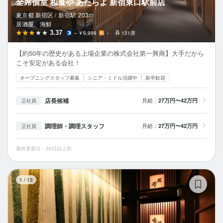
全席個室 和食や あたらよ 新宿東口駅前店
東京都 新宿区 /
新宿
駅
203m
居酒屋、海鮮
3.37
～￥5,999
－
131席
【約50年の歴史がある上場企業の株式会社第一興商】大手だから
こそ安定がある会社！
オープニングスタッフ募集
シニア・ミドル活躍中
新卒歓迎
店長候補
月給：
27万円〜42万円
正社員
調理師・調理スタッフ
月給：
27万円〜42万円
正社員
最終更新日：30日以上前
全
1
/
13