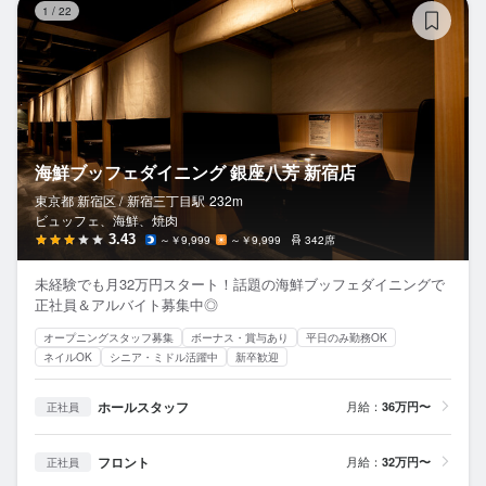
1
/
22
海鮮ブッフェダイニング 銀座八芳 新宿店
東京都 新宿区 /
新宿三丁目
駅
232m
ビュッフェ、海鮮、焼肉
3.43
～￥9,999
～￥9,999
342席
未経験でも月32万円スタート！話題の海鮮ブッフェダイニングで
正社員＆アルバイト募集中◎
オープニングスタッフ募集
ボーナス・賞与あり
平日のみ勤務OK
ネイルOK
シニア・ミドル活躍中
新卒歓迎
ホールスタッフ
月給：
36万円〜
正社員
フロント
月給：
32万円〜
正社員