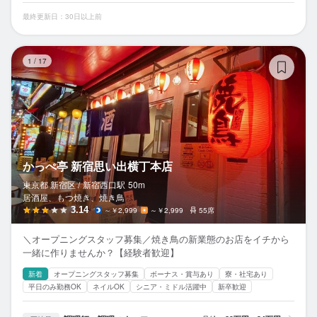
最終更新日：30日以上前
か
1
/
17
かっぺ亭 新宿思い出横丁本店
東京都 新宿区 /
新宿西口
駅
50m
居酒屋、もつ焼き、焼き鳥
3.14
～￥2,999
～￥2,999
55席
＼オープニングスタッフ募集／焼き鳥の新業態のお店をイチから
一緒に作りませんか？【経験者歓迎】
新着
オープニングスタッフ募集
ボーナス・賞与あり
寮・社宅あり
平日のみ勤務OK
ネイルOK
シニア・ミドル活躍中
新卒歓迎