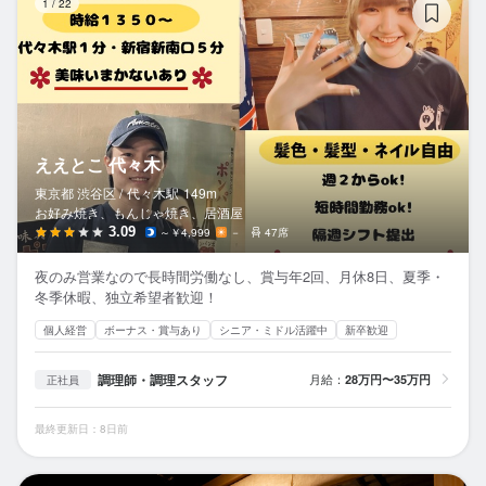
1
/
22
ええとこ 代々木
東京都 渋谷区 /
代々木
駅
149m
お好み焼き、もんじゃ焼き、居酒屋
3.09
～￥4,999
－
47席
夜のみ営業なので長時間労働なし、賞与年2回、月休8日、夏季・
冬季休暇、独立希望者歓迎！
個人経営
ボーナス・賞与あり
シニア・ミドル活躍中
新卒歓迎
調理師・調理スタッフ
月給：
28万円〜35万円
正社員
最終更新日：8日前
海