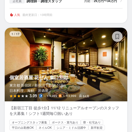
調理師・調理スタッフ
月給：
29万円〜34万円
正社員
人気
最終更新日：13時間前
個
1
/
17
個室居酒屋 花ぜん 東口別邸
東京都 新宿区 /
新宿三丁目
駅
118m
日本料理、海鮮、居酒屋
3.09
～￥4,999
～￥3,999
64席
【新宿三丁目 徒歩1分】11/12 リニューアルオープンのスタッフ
を大募集！シフト1週間毎◎賄いあり
オープニングスタッフ募集
ボーナス・賞与あり
寮・社宅あり
平日のみ勤務OK
ネイルOK
シニア・ミドル活躍中
新卒歓迎