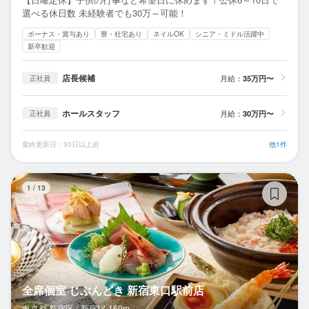
選べる休日数 未経験者でも30万～可能！
ボーナス・賞与あり
寮・社宅あり
ネイルOK
シニア・ミドル活躍中
新卒歓迎
店長候補
月給：
35万円〜
正社員
ホールスタッフ
月給：
30万円〜
正社員
最終更新日：30日以上前
他1件
全
1
/
13
全席個室 じぶんどき 新宿東口駅前店
東京都 新宿区 /
新宿
駅
159m