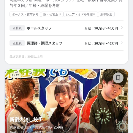
与年３回／年齢・経歴を考慮
ボーナス・賞与あり
寮・社宅あり
シニア・ミドル活躍中
新卒歓迎
ホールスタッフ
月給：
26万円〜45万円
正社員
調理師・調理スタッフ
月給：
26万円〜45万円
正社員
最終更新日：30日以上前
新
1
/
23
新宿火消し餃子
東京都 新宿区 /
西武新宿
駅
259m
餃子、おでん、居酒屋