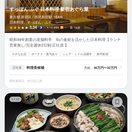
すっぽん ふぐ 日本料理 新宿あぐら屋
東京都 新宿区 /
西武新宿
駅
164m
日本料理、すっぽん、ふぐ
3.24
～￥14,999
－
19席
昭和49年創業の老舗料亭 旬の食材を活かした日本料理【ランチ
営業無し/完全週休2日制/正社員 】
小さなお店
ボーナス・賞与あり
シニア・ミドル活躍中
新卒歓迎
料理長候補
月給：
30万円〜32万円
正社員
最終更新日：30日以上前
博
1
/
17