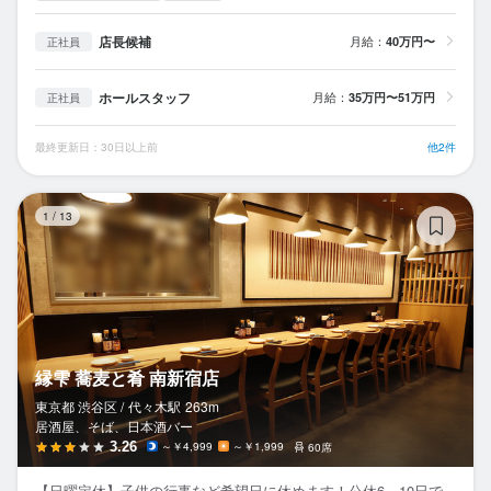
店長候補
月給：
40万円〜
正社員
ホールスタッフ
月給：
35万円〜51万円
正社員
最終更新日：30日以上前
他2件
縁
1
/
13
縁雫 蕎麦と肴 南新宿店
東京都 渋谷区 /
代々木
駅
263m
居酒屋、そば、日本酒バー
3.26
～￥4,999
～￥1,999
60席
【日曜定休】子供の行事など希望日に休めます！公休6～10日で