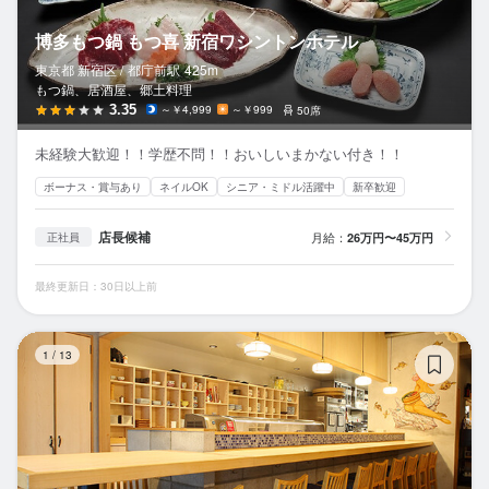
博多もつ鍋 もつ喜 新宿ワシントンホテル
東京都 新宿区 /
都庁前
駅
425m
もつ鍋、居酒屋、郷土料理
3.35
～￥4,999
～￥999
50席
未経験大歓迎！！学歴不問！！おいしいまかない付き！！
ボーナス・賞与あり
ネイルOK
シニア・ミドル活躍中
新卒歓迎
店長候補
月給：
26万円〜45万円
正社員
最終更新日：30日以上前
魚
1
/
13