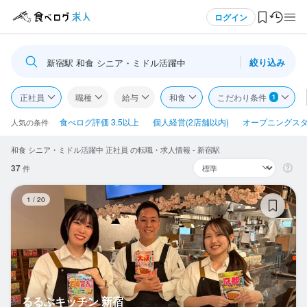
メニュー
ログイン
絞り込み
新宿駅 和食 シニア・ミドル活躍中
ログイン・無料会員登録
正社員
職種
給与
和食
こだわり条件
1
食べログ求人TOP
食べログ評価 3.5以上
個人経営(2店舗以内)
オープニングス
人気の条件
和食 シニア・ミドル活躍中 正社員 の転職・求人情報 - 新宿駅
求人検索
37
件
マイページ管理
る
1
/
20
閲覧履歴
気になる求人
検索履歴・保存した条件
るるぶキッチン 新宿