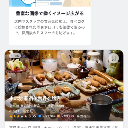
串
1
/
25
串の坊 新宿伊勢丹会館店
東京都 新宿区 /
新宿三丁目
駅
195m
串揚げ、居酒屋
3.35
～￥9,999
～￥3,999
70席
高級串カツ店 調理・ホールスタッフ／住宅・家族手当等充実／賞