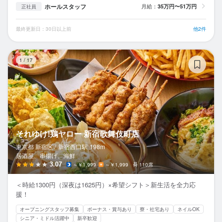
ホールスタッフ
月給：
35万円〜51万円
正社員
最終更新日：30日以上前
他2件
そ
1
/
17
それゆけ!鶏ヤロー 新宿歌舞伎町店
東京都 新宿区 /
新宿西口
駅
198m
居酒屋、串揚げ、海鮮
3.07
～￥1,999
～￥1,999
110席
＜時給1300円（深夜は1625円）×希望シフト＞新生活を全力応
援！
オープニングスタッフ募集
ボーナス・賞与あり
寮・社宅あり
ネイルOK
シニア・ミドル活躍中
新卒歓迎