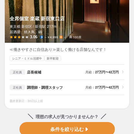
全席個室 楽蔵 新宿東口店
東京都 新宿区 /
新宿
駅
217m
居酒屋、焼き鳥、鍋
3.06
～￥4,999
－
100席
≪働きやすさに自信あり≫楽しく働ける店舗なんです！
シニア・ミドル活躍中
新卒歓迎
店長候補
月給：
27万円〜42万円
正社員
調理師・調理スタッフ
月給：
27万円〜42万円
正社員
最終更新日：30日以上前
理想の求人が見つかりませんか？
条件を絞り込む