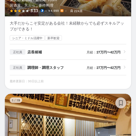
居酒屋、天ぷら、創作料理
3.13
～￥4,999
－
224席
大手だからこそ安定がある会社！未経験からでも必ずスキルアッ
プができる！
シニア・ミドル活躍中
新卒歓迎
店長候補
月給：
27万円〜42万円
正社員
調理師・調理スタッフ
月給：
27万円〜42万円
正社員
最終更新日：30日以上前
す
1
/
19