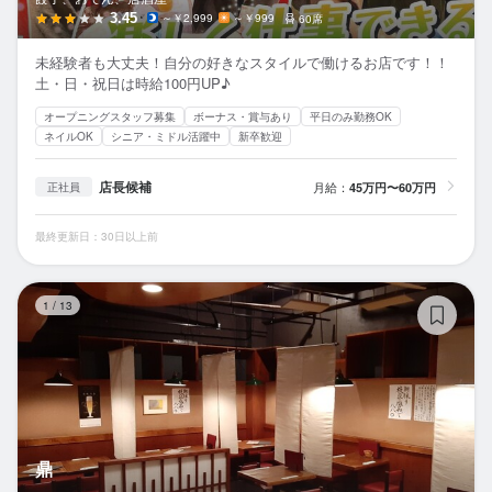
3.45
～￥2,999
～￥999
60席
未経験者も大丈夫！自分の好きなスタイルで働けるお店です！！
土・日・祝日は時給100円UP♪
オープニングスタッフ募集
ボーナス・賞与あり
平日のみ勤務OK
ネイルOK
シニア・ミドル活躍中
新卒歓迎
店長候補
月給：
45万円〜60万円
正社員
最終更新日：30日以上前
鼎
1
/
13
鼎