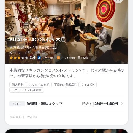
KITADE TACOS 代々木店
東京都 渋谷区 /
南新宿
駅
128m
タコス、メキシコ料理、バー
3.4
～￥3,999
～￥1,999
25席
本格的なメキシカンタコスのレストランです。代々木駅から徒歩3
分、南新宿駅から徒歩2分の立地です。
個人経営
フルタイム歓迎
平日のみ勤務OK
ネイルOK
シニア・ミドル活躍中
調理師・調理スタッフ
時給：
1,250円〜1,500円
バイト
最終更新日：25日前
B