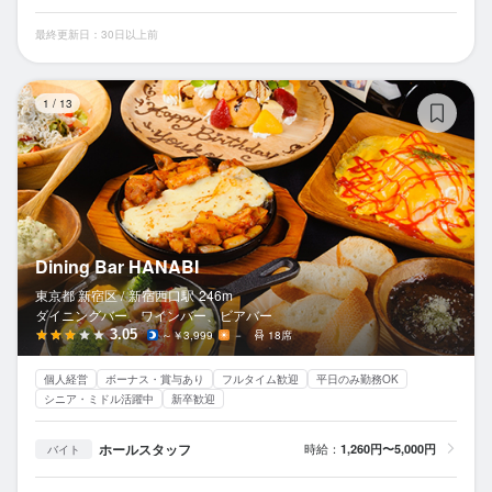
最終更新日：30日以上前
Di
1
/
13
Dining Bar HANABI
東京都 新宿区 /
新宿西口
駅
246m
ダイニングバー、ワインバー、ビアバー
3.05
～￥3,999
－
18席
個人経営
ボーナス・賞与あり
フルタイム歓迎
平日のみ勤務OK
シニア・ミドル活躍中
新卒歓迎
ホールスタッフ
時給：
1,260円〜5,000円
バイト