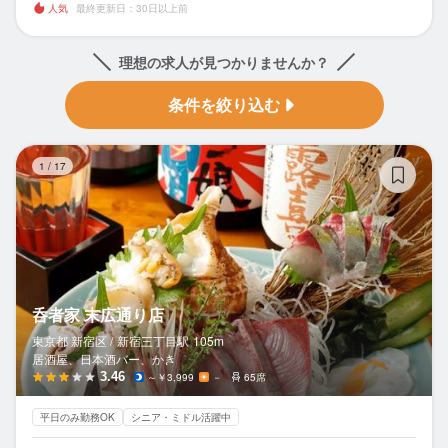
人気
最終更新日：30日以上前
理想の求人が見つかりませんか？
条件を絞り込む
呑
1
/
17
呑者家 末広通り店
東京都 新宿区 /
新宿三丁目
駅
105m
居酒屋、日本酒バー、かき
3.46
～￥3,999
－
65席
平日のみ勤務OK
シニア・ミドル活躍中