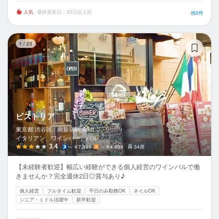
人気
最終更新日：30日以上前
他3件
ビ
1
/
23
ビストリア
東京都 渋谷区 /
南新宿
駅
88m
イタリアン、ワインバー、バル
3.4
～￥7,999
～￥4,999
34席
【未経験者歓迎】幅広い経験ができる個人経営のワインバルで働
きませんか？完全週休2日◎賞与あり♪
個人経営
フルタイム歓迎
平日のみ勤務OK
ネイルOK
シニア・ミドル活躍中
新卒歓迎