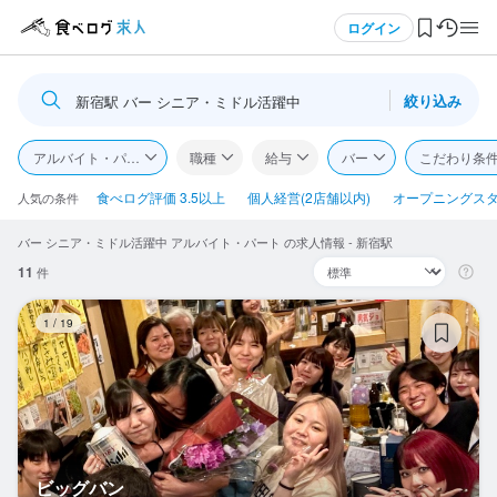
メニュー
ログイン
絞り込み
新宿駅 バー シニア・ミドル活躍中
ログイン・無料会員登録
アルバイト・パート
職種
給与
バー
こだわり条
食べログ求人TOP
食べログ評価 3.5以上
個人経営(2店舗以内)
オープニングス
人気の条件
バー シニア・ミドル活躍中 アルバイト・パート の求人情報 - 新宿駅
求人検索
11
件
マイページ管理
ビ
1
/
19
閲覧履歴
気になる求人
検索履歴・保存した条件
ビッグバン