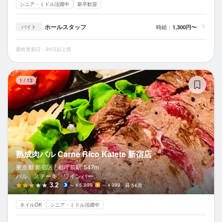
シニア・ミドル活躍中
新卒歓迎
ホールスタッフ
時給：
1,300円〜
バイト
最終更新日：30日以上前
熟成
1
/
13
熟成肉バル Carne Rico Katete 新宿店
東京都 新宿区 /
都庁前
駅
547m
バル、ステーキ、ワインバー
3.2
～￥5,999
～￥999
54席
ネイルOK
シニア・ミドル活躍中