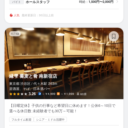
ホールスタッフ
時給：
1,500円〜2,000円
バイト
人気
最終更新日：30日以上前
縁
1
/
13
縁雫 蕎麦と肴 南新宿店
東京都 渋谷区 /
代々木
駅
263m
居酒屋、そば、日本酒バー
3.26
～￥4,999
～￥1,999
60席
【日曜定休】子供の行事など希望日に休めます！公休6～10日で
選べる休日数 未経験者でも30万～可能！
フルタイム歓迎
シニア・ミドル活躍中