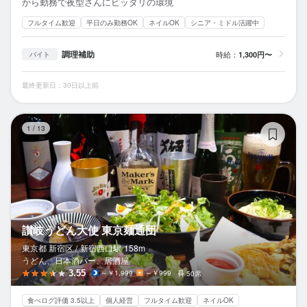
から勤務で夜型さんにピッタリの環境
フルタイム歓迎
平日のみ勤務OK
ネイルOK
シニア・ミドル活躍中
調理補助
時給：
1,300円〜
バイト
最終更新日：30日以上前
讃
1
/
13
讃岐うどん大使 東京麺通団
東京都 新宿区 /
新宿西口
駅
158m
うどん、日本酒バー、居酒屋
3.55
～￥1,999
～￥999
50席
食べログ評価 3.5以上
個人経営
フルタイム歓迎
ネイルOK