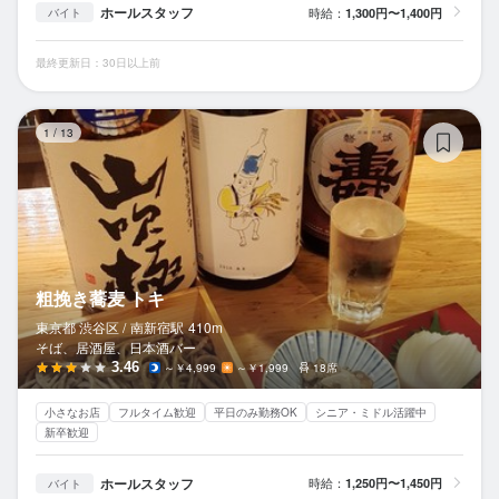
ホールスタッフ
時給：
1,300円〜1,400円
バイト
最終更新日：30日以上前
粗
1
/
13
粗挽き蕎麦 トキ
東京都 渋谷区 /
南新宿
駅
410m
そば、居酒屋、日本酒バー
3.46
～￥4,999
～￥1,999
18席
小さなお店
フルタイム歓迎
平日のみ勤務OK
シニア・ミドル活躍中
新卒歓迎
ホールスタッフ
時給：
1,250円〜1,450円
バイト