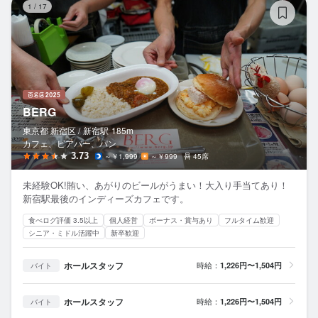
1
/
17
BERG
東京都 新宿区 /
新宿
駅
185m
カフェ、ビアバー、パン
3.73
～￥1,999
～￥999
45席
未経験OK!賄い、あがりのビールがうまい！大入り手当てあり！
新宿駅最後のインディーズカフェです。
食べログ評価 3.5以上
個人経営
ボーナス・賞与あり
フルタイム歓迎
シニア・ミドル活躍中
新卒歓迎
ホールスタッフ
時給：
1,226円〜1,504円
バイト
ホールスタッフ
時給：
1,226円〜1,504円
バイト