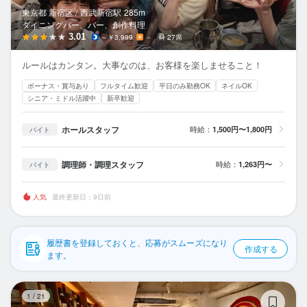
応募履歴
東京都 新宿区 /
西武新宿
駅
285m
ダイニングバー、バー、創作料理
WEB履歴書
3.01
～￥3,999
－
27席
ルールはカンタン。大事なのは、お客様を楽しませること！
スカウト・メルマガ受信設定
ボーナス・賞与あり
フルタイム歓迎
平日のみ勤務OK
ネイルOK
シニア・ミドル活躍中
新卒歓迎
ヘルプ・お問い合わせフォーム
ホールスタッフ
時給：
1,500円〜1,800円
バイト
掲載をご検討の店舗様へ
食べログ求人PRESS
調理師・調理スタッフ
時給：
1,263円〜
バイト
プライバシーポリシー
人気
最終更新日：9日前
利用規約
企業情報
履歴書を登録しておくと、応募がスムーズになり
作成する
ます。
KI
1
/
21