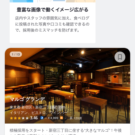
マ
1
/
13
マルゴ グランデ
東京都 新宿区 /
新宿三丁目
駅
79m
イタリアン、ビストロ、ワインバー
3.46
～￥4,999
－
120席
積極採用をスタート・新宿三丁目に坐する“大きなマルゴ”！午後