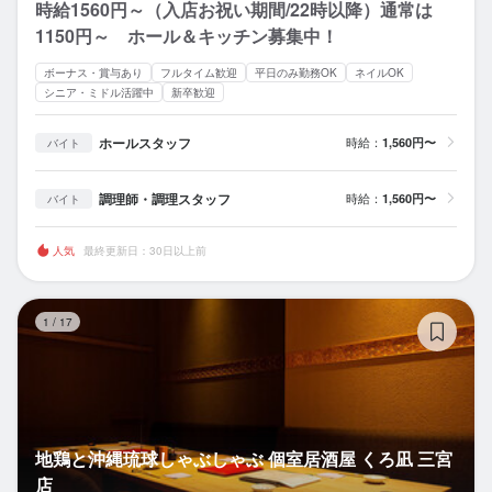
時給1560円～（入店お祝い期間/22時以降）通常は
1150円～ ホール＆キッチン募集中！
ボーナス・賞与あり
フルタイム歓迎
平日のみ勤務OK
ネイルOK
シニア・ミドル活躍中
新卒歓迎
ホールスタッフ
時給：
1,560円〜
バイト
調理師・調理スタッフ
時給：
1,560円〜
バイト
人気
最終更新日：30日以上前
地
1
/
17
地鶏と沖縄琉球しゃぶしゃぶ 個室居酒屋 くろ凪 三宮
店