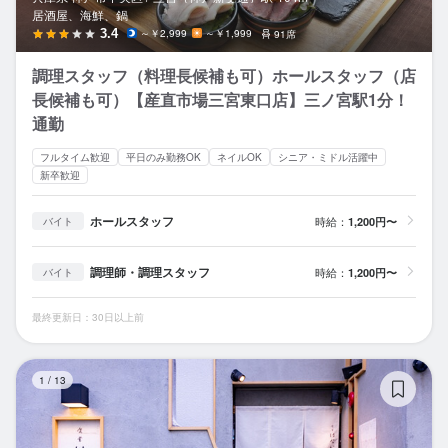
居酒屋、海鮮、鍋
3.4
～￥2,999
～￥1,999
91席
調理スタッフ（料理長候補も可）ホールスタッフ（店
長候補も可）【産直市場三宮東口店】三ノ宮駅1分！
通勤
フルタイム歓迎
平日のみ勤務OK
ネイルOK
シニア・ミドル活躍中
新卒歓迎
ホールスタッフ
時給：
1,200円〜
バイト
調理師・調理スタッフ
時給：
1,200円〜
バイト
最終更新日：30日以上前
食
1
/
13