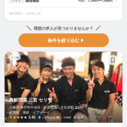
調理補助
時給：
1,150円〜1,450円
バイト
最終更新日：30日以上前
理想の求人が見つかりませんか？
条件を絞り込む
海
1
/
14
海鮮問屋 三宮 セリ壱
兵庫県 神戸市中央区 /
旧居留地・大丸前
駅
217m
居酒屋、海鮮、ビアホール
3.42
～￥3,999
～￥999
50席