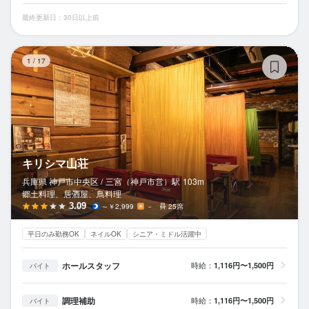
最終更新日：30日以上前
キ
1
/
17
キリシマ山荘
兵庫県 神戸市中央区 /
三宮（神戸市営）
駅
103m
郷土料理、居酒屋、鳥料理
3.09
～￥2,999
－
25席
平日のみ勤務OK
ネイルOK
シニア・ミドル活躍中
ホールスタッフ
時給：
1,116円〜1,500円
バイト
調理補助
時給：
1,116円〜1,500円
バイト