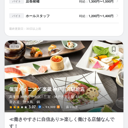
店長候補
時給：
1,300円〜1,500円
バイト
ホールスタッフ
時給：
1,200円〜1,400円
バイト
最終更新日：30日以上前
個
1
/
13
個室ダイニング 楽蔵 神戸三宮駅前店
兵庫県 神戸市中央区 /
三宮（神戸市営）
駅
64m
居酒屋、焼き鳥、鍋
3.07
～￥4,999
－
116席
≪働きやすさに自信あり≫楽しく働ける店舗なんで
す！