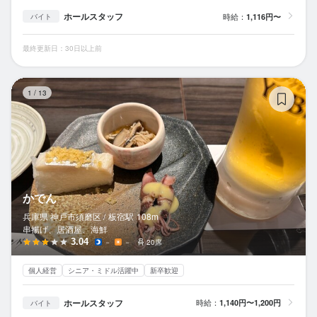
ホールスタッフ
時給：
1,116円〜
バイト
最終更新日：30日以上前
か
1
/
13
かでん
兵庫県 神戸市須磨区 /
板宿
駅
108m
串揚げ、居酒屋、海鮮
3.04
－
－
20席
個人経営
シニア・ミドル活躍中
新卒歓迎
ホールスタッフ
時給：
1,140円〜1,200円
バイト