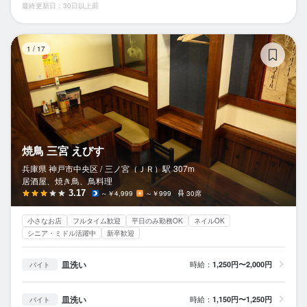
最終更新日：30日以上前
焼
1
/
17
焼鳥 三宮 えびす
兵庫県 神戸市中央区 /
三ノ宮（ＪＲ）
駅
307m
居酒屋、焼き鳥、鳥料理
3.17
～￥4,999
～￥999
30席
小さなお店
フルタイム歓迎
平日のみ勤務OK
ネイルOK
シニア・ミドル活躍中
新卒歓迎
皿洗い
時給：
1,250円〜2,000円
バイト
皿洗い
時給：
1,150円〜1,250円
バイト