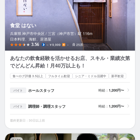
食堂 はない
兵庫県 神戸市中央区 /
三宮（神戸市営）
駅
116m
日本料理、海鮮、居酒屋
3.56
～￥9,999
－
25席
あなたの飲食経験を活かせるお店、スキル・業績次第
でどんどん昇給！月40万以上も！
食べログ評価 3.5以上
フルタイム歓迎
シニア・ミドル活躍中
新卒歓迎
ホールスタッフ
時給：
1,200円〜
バイト
調理師・調理スタッフ
時給：
1,200円〜
バイト
最終更新日：30日以上前
蕎
1
/
24