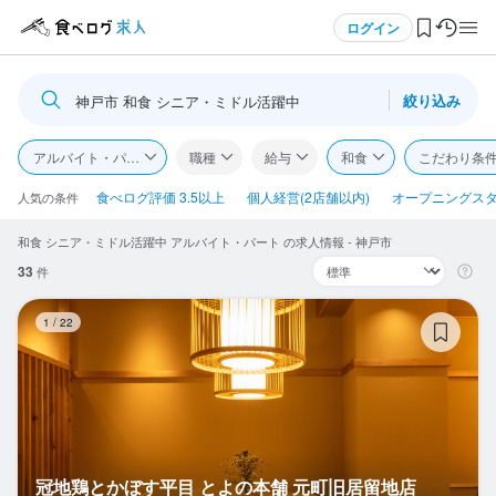
メニュー
ログイン
絞り込み
神戸市 和食 シニア・ミドル活躍中
ログイン・無料会員登録
アルバイト・パート
職種
給与
和食
こだわり条
食べログ求人TOP
食べログ評価 3.5以上
個人経営(2店舗以内)
オープニングス
人気の条件
和食 シニア・ミドル活躍中 アルバイト・パート の求人情報 - 神戸市
求人検索
33
件
マイページ管理
冠
1
/
22
閲覧履歴
気になる求人
検索履歴・保存した条件
冠地鶏とかぼす平目 とよの本舗 元町旧居留地店