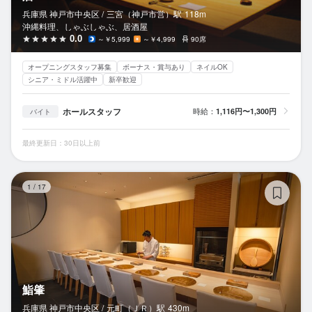
兵庫県 神戸市中央区 /
三宮（神戸市営）
駅
118m
沖縄料理、しゃぶしゃぶ、居酒屋
0.0
～￥5,999
～￥4,999
90席
オープニングスタッフ募集
ボーナス・賞与あり
ネイルOK
シニア・ミドル活躍中
新卒歓迎
ホールスタッフ
時給：
1,116円〜1,300円
バイト
最終更新日：30日以上前
鮨
1
/
17
鮨肇
兵庫県 神戸市中央区 /
元町（ＪＲ）
駅
430m