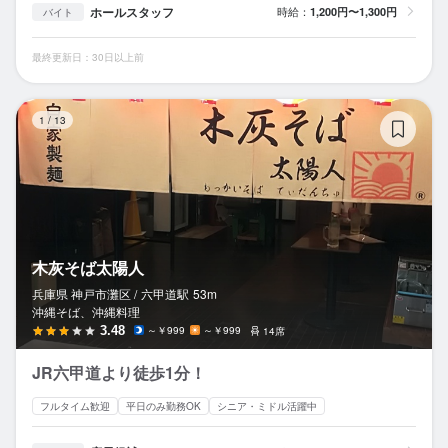
ホールスタッフ
時給：
1,200円〜1,300円
バイト
最終更新日：30日以上前
木
1
/
13
木灰そば太陽人
兵庫県 神戸市灘区 /
六甲道
駅
53m
沖縄そば、沖縄料理
3.48
～￥999
～￥999
14席
JR六甲道より徒歩1分！
フルタイム歓迎
平日のみ勤務OK
シニア・ミドル活躍中