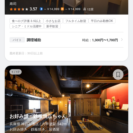
寿司
3.57
～￥14,999
～￥14,999
12席
食べログ評価 3.5以上
小さなお店
フルタイム歓迎
平日のみ勤務OK
シニア・ミドル活躍中
新卒歓迎
調理補助
時給：
1,300円〜1,700円
バイト
最終更新日：30日以上前
お
1
/
17
お好み焼・鉄板焼正ちゃん
兵庫県 神戸市灘区 /
六甲道
駅
342m
お好み焼き、鉄板焼き、居酒屋