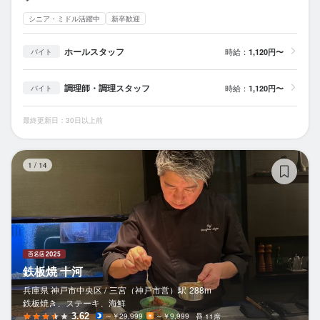
シニア・ミドル活躍中
新卒歓迎
ホールスタッフ
時給：
1,120円〜
バイト
調理師・調理スタッフ
時給：
1,120円〜
バイト
最終更新日：30日以上前
鉄
1
/
14
鉄板焼 十河
兵庫県 神戸市中央区 /
三宮（神戸市営）
駅
288m
鉄板焼き、ステーキ、海鮮
3.62
～￥29,999
～￥9,999
11席