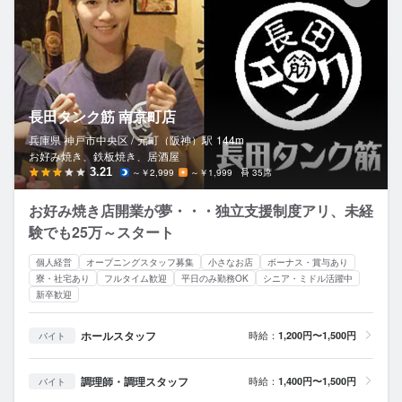
長田タンク筋 南京町店
兵庫県 神戸市中央区 /
元町（阪神）
駅
144m
お好み焼き、鉄板焼き、居酒屋
3.21
～￥2,999
～￥1,999
35席
お好み焼き店開業が夢・・・独立支援制度アリ、未経
験でも25万～スタート
個人経営
オープニングスタッフ募集
小さなお店
ボーナス・賞与あり
寮・社宅あり
フルタイム歓迎
平日のみ勤務OK
シニア・ミドル活躍中
新卒歓迎
ホールスタッフ
時給：
1,200円〜1,500円
バイト
調理師・調理スタッフ
時給：
1,400円〜1,500円
バイト