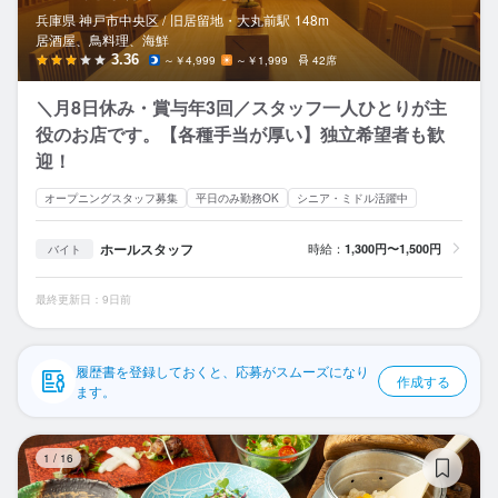
応募履歴
兵庫県 神戸市中央区 /
旧居留地・大丸前
駅
148m
居酒屋、鳥料理、海鮮
WEB履歴書
3.36
～￥4,999
～￥1,999
42席
＼月8日休み・賞与年3回／スタッフ一人ひとりが主
スカウト・メルマガ受信設定
役のお店です。【各種手当が厚い】独立希望者も歓
迎！
ヘルプ・お問い合わせフォーム
オープニングスタッフ募集
平日のみ勤務OK
シニア・ミドル活躍中
掲載をご検討の店舗様へ
ホールスタッフ
時給：
1,300円〜1,500円
バイト
食べログ求人PRESS
プライバシーポリシー
最終更新日：9日前
利用規約
企業情報
履歴書を登録しておくと、応募がスムーズになり
作成する
ます。
こ
1
/
16