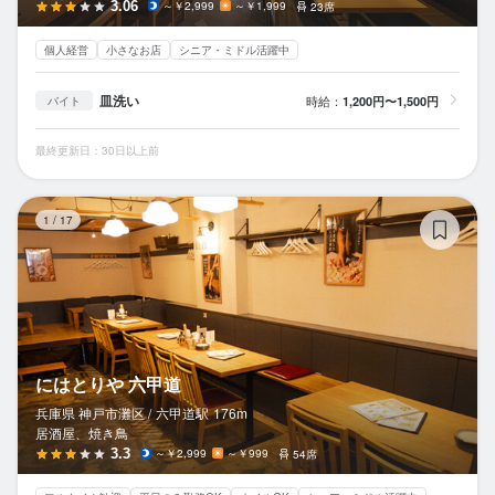
3.06
～￥2,999
～￥1,999
23席
個人経営
小さなお店
シニア・ミドル活躍中
皿洗い
時給：
1,200円〜1,500円
バイト
最終更新日：30日以上前
に
1
/
17
にはとりや 六甲道
兵庫県 神戸市灘区 /
六甲道
駅
176m
居酒屋、焼き鳥
3.3
～￥2,999
～￥999
54席