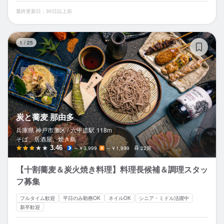
最終更新日：30日以上前
炭
1
/
25
炭と蕎麦 那由多
兵庫県 神戸市灘区 /
六甲道
駅
118m
そば、居酒屋、焼き鳥
3.46
～￥3,999
～￥1,999
22席
【十割蕎麦＆炭火焼き料理】料理長候補＆調理スタッ
フ募集
フルタイム歓迎
平日のみ勤務OK
ネイルOK
シニア・ミドル活躍中
新卒歓迎