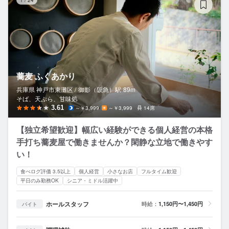
蕎麦 ふくあかり
兵庫県 神戸市東灘区 /
御影（阪急）
駅
89m
そば、天ぷら、甘味処
3.61
～￥3,999
～￥3,999
14席
【独立希望歓迎】幅広い経験ができる個人経営の本格
手打ち蕎麦屋で働きませんか？閑静な立地で働きやす
い！
食べログ評価 3.5以上
個人経営
小さなお店
フルタイム歓迎
平日のみ勤務OK
シニア・ミドル活躍中
ホールスタッフ
時給：
1,150円〜1,450円
バイト