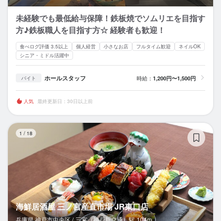
未経験でも最低給与保障！鉄板焼でソムリエを目指す
方♪鉄板職人を目指す方☆ 経験者も歓迎！
食べログ評価 3.5以上
個人経営
小さなお店
フルタイム歓迎
ネイルOK
シニア・ミドル活躍中
ホールスタッフ
時給：
1,200円〜1,500円
バイト
人気
最終更新日：30日以上前
海
1
/
18
海鮮居酒屋 三ノ宮産直市場 JR東口店
兵庫県 神戸市中央区 /
三宮（神戸新交通）
駅
104m