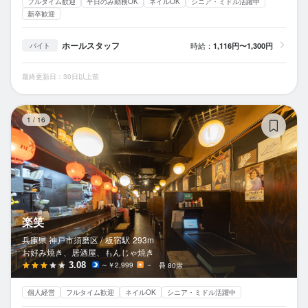
フルタイム歓迎
平日のみ勤務OK
ネイルOK
シニア・ミドル活躍中
新卒歓迎
ホールスタッフ
時給：
1,116円〜1,300円
バイト
最終更新日：30日以上前
楽
1
/
16
楽笑
兵庫県 神戸市須磨区 /
板宿
駅
293m
お好み焼き、居酒屋、もんじゃ焼き
3.08
～￥2,999
－
80席
個人経営
フルタイム歓迎
ネイルOK
シニア・ミドル活躍中