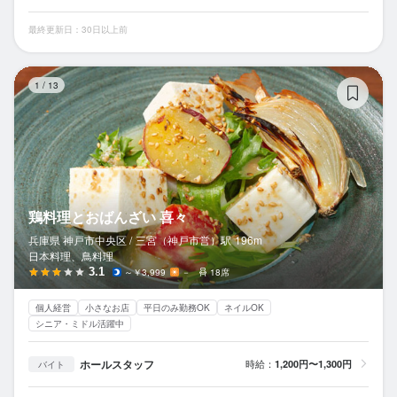
最終更新日：30日以上前
鶏
1
/
13
鶏料理とおばんざい 喜々
兵庫県 神戸市中央区 /
三宮（神戸市営）
駅
196m
日本料理、鳥料理
3.1
～￥3,999
－
18席
個人経営
小さなお店
平日のみ勤務OK
ネイルOK
シニア・ミドル活躍中
ホールスタッフ
時給：
1,200円〜1,300円
バイト