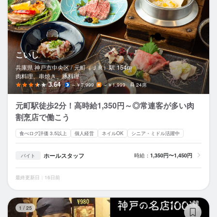
こいし
兵庫県 神戸市中央区 /
元町（ＪＲ）
駅
154m
肉料理、串焼き、豚料理
3.64
～￥7,999
～￥1,999
24席
元町駅徒歩2分！高時給1,350円～◎常連客が多い肉
割烹店で働こう
食べログ評価 3.5以上
個人経営
ネイルOK
シニア・ミドル活躍中
ホールスタッフ
時給：
1,350円〜1,450円
バイト
最終更新日：16日前
長
1
/
25