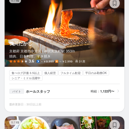
1
/
16
鴨川たかし
京都府 京都市中京区 /
神宮丸太町
駅
353m
焼肉、日本料理、すき焼き
3.6
～￥9,999
～￥2,999
31席
食べログ評価 3.5以上
個人経営
フルタイム歓迎
平日のみ勤務OK
シニア・ミドル活躍中
ホールスタッフ
時給：
1,122円〜
バイト
最終更新日：30日以上前
グ
1
/
15