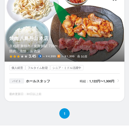
焼肉 八島丹山 本店
京都府 舞鶴市 /
東舞鶴
駅
739m
焼肉、海鮮、居酒屋
3.45
～￥4,999
～￥1,999
50席
個人経営
フルタイム歓迎
シニア・ミドル活躍中
ホールスタッフ
時給：
1,122円〜1,300円
バイト
最終更新日：30日以上前
1