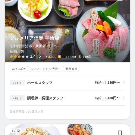
グルメリア但馬 宇治店
京都府 宇治市 /
新田
駅
608m
焼肉、鍋
3.4
～￥3,999
～￥1,999
140席
ネイルOK
シニア・ミドル活躍中
新卒歓迎
ホールスタッフ
時給：
1,130円〜
バイト
調理師・調理スタッフ
時給：
1,130円〜
バイト
最終更新日：30日以上前
焼
1
/
13