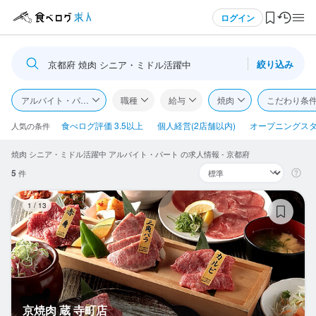
メニュー
ログイン
絞り込み
京都府 焼肉 シニア・ミドル活躍中
ログイン・無料会員登録
アルバイト・パート
職種
給与
焼肉
こだわり条
食べログ求人TOP
食べログ評価 3.5以上
個人経営(2店舗以内)
オープニングス
人気の条件
焼肉 シニア・ミドル活躍中 アルバイト・パート の求人情報 - 京都府
求人検索
5
件
マイページ管理
京
1
/
13
閲覧履歴
気になる求人
検索履歴・保存した条件
京焼肉 蔵 寺町店