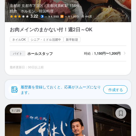
応募履歴
京都府 京都市下京区 /
京都河原町
駅
156m
焼肉、ホルモン、韓国料理
WEB履歴書
3.22
～￥4,999
～￥1,999
44席
お肉メインのまかない付！週2日～OK
スカウト・メルマガ受信設定
ネイルOK
シニア・ミドル活躍中
新卒歓迎
ヘルプ・お問い合わせフォーム
ホールスタッフ
時給：
1,150円〜1,200円
バイト
掲載をご検討の店舗様へ
最終更新日：30日以上前
食べログ求人PRESS
プライバシーポリシー
履歴書を登録しておくと、応募がスムーズになり
作成する
利用規約
ます。
企業情報
き
1
/
25