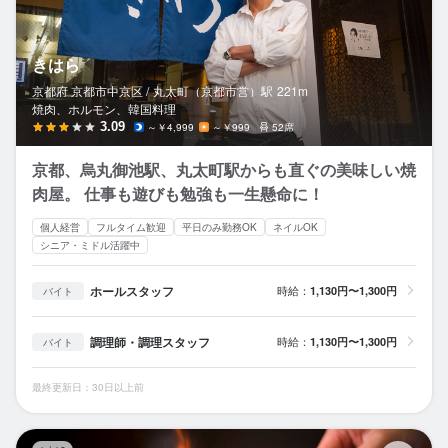
きはら
京都府 京都市中京区 /
丸太町（京都市営）
駅
221m
焼肉、ホルモン、韓国料理
3.09
～￥4,999
～￥999
52席
京都、烏丸御池駅、丸太町駅からも直ぐの美味しい焼
肉屋。 仕事も遊びも勉強も一生懸命に！
個人経営
フルタイム歓迎
平日のみ勤務OK
ネイルOK
シニア・ミドル活躍中
ホールスタッフ
時給：
1,130円〜1,300円
バイト
調理師・調理スタッフ
時給：
1,130円〜1,300円
バイト
最終更新日：30日以上前
鴨