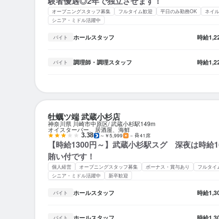
験者優遇◎2年で独立させます！
オープニングスタッフ募集
フルタイム歓迎
平日のみ勤務OK
ネイル
シニア・ミドル活躍中
ホールスタッフ
時給
1,
バイト
調理師・調理スタッフ
時給
1,
バイト
牡蠣ツ端 武蔵小杉店
神奈川県 川崎市中原区
武蔵小杉駅
149m
オイスターバー、居酒屋、海鮮
3.38
～￥5,999
－
41席
【時給1300円～】武蔵小杉駅スグ 深夜は時給1
賄い付です！
個人経営
オープニングスタッフ募集
ボーナス・賞与あり
フルタイ
シニア・ミドル活躍中
新卒歓迎
ホールスタッフ
時給
1,
バイト
ホールスタッフ
時給
1,
バイト