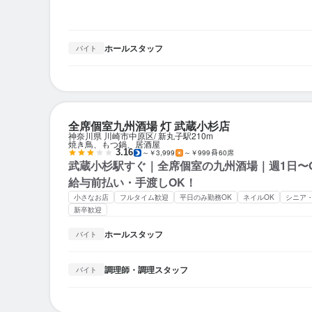
ホールスタッフ
バイト
全席個室九州酒場 灯 武蔵小杉店
神奈川県 川崎市中原区
新丸子駅
210m
焼き鳥、もつ鍋、居酒屋
3.16
～￥3,999
～￥999
60席
武蔵小杉駅すぐ｜全席個室の九州酒場｜週1日〜
給与前払い・手渡しOK！
小さなお店
フルタイム歓迎
平日のみ勤務OK
ネイルOK
シニア
新卒歓迎
ホールスタッフ
バイト
調理師・調理スタッフ
バイト