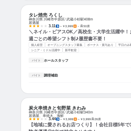
タレ焼売 ろくし
神奈川県 川崎市中原区
武蔵小杉駅
408m
居酒屋
3.11
～￥3,999
－
50席
＼ネイル・ピアスOK／高校生・大学生活躍中！
週ごとの希望シフト制♪履歴書不要！
個人経営
オープニングスタッフ募集
ボーナス・賞与あり
平日のみ
シニア・ミドル活躍中
新卒歓迎
ホールスタッフ
バイト
調理補助
バイト
炭火串焼きと旬野菜 きわみ
神奈川県 川崎市中原区
武蔵小杉駅
340m
居酒屋、串焼き、海鮮
3.44
～￥3,999
～￥3,999
26席
【地域に愛されるお店つくり】！会社目標5年で