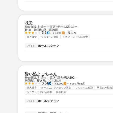
花天
神奈川県 川崎市中原区
元住吉駅
242m
焼肉、韓国料理、居酒屋
3.2
～￥5,999
－
40席
個人経営
フルタイム歓迎
シニア・ミドル活躍中
ホールスタッフ
バイト
酔い処よこちゃん
神奈川県 川崎市中原区
新丸子駅
202m
居酒屋、焼き鳥、立ち飲み
3.04
～￥2,999
～￥999
88席
個人経営
オープニングスタッフ募集
フルタイム歓迎
平日のみ勤務
シニア・ミドル活躍中
新卒歓迎
ホールスタッフ
バイト