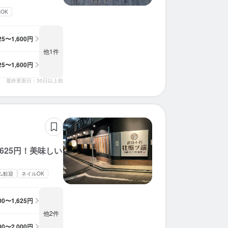
OK
225〜1,600円
他1件
225〜1,600円
最終更新日：30日以上前
625円！美味しい
ム歓迎
ネイルOK
300〜1,625円
他2件
300〜2,000円