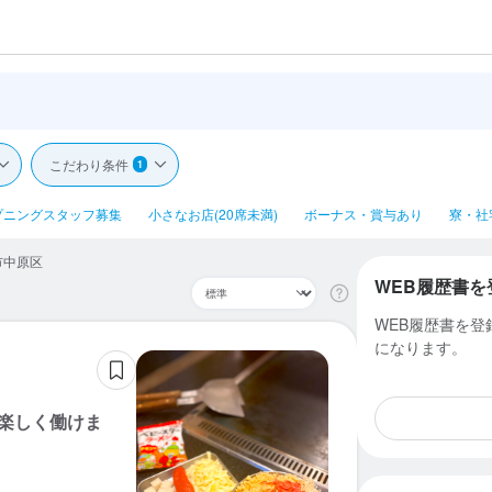
こだわり条件
1
プニングスタッフ募集
小さなお店(20席未満)
ボーナス・賞与あり
寮・社
市中原区
WEB履歴書を
WEB履歴書を
になります。
楽しく働けま