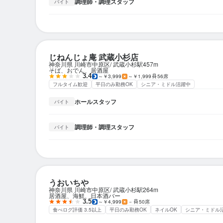
調理師・調理スタッフ
バイト
じねんじょ庵 武蔵小杉店
神奈川県 川崎市中原区
武蔵小杉駅
457m
そば、おでん、居酒屋
3.4
～￥3,999
～￥1,999
56席
フルタイム歓迎
平日のみ勤務OK
シニア・ミドル活躍中
ホールスタッフ
バイト
調理師・調理スタッフ
バイト
うおいちや
神奈川県 川崎市中原区
武蔵小杉駅
264m
居酒屋、海鮮、日本酒バー
3.5
～￥4,999
－
50席
食べログ評価 3.5以上
平日のみ勤務OK
ネイルOK
シニア・ミドル