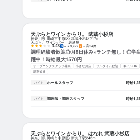
天ぷらとワイン からり。 武蔵小杉店
神奈川県 川崎市中原区
武蔵小杉駅
217m
天ぷら、ワインバー、居酒屋
3.43
～￥3,999
－
24席
調理経験者歓迎◎月8日休み×ランチ無し！◎学
躍中！時給最大1570円
オープニングスタッフ募集
小さなお店
フルタイム歓迎
ネイルOK
新卒歓迎
ホールスタッフ
時給
1,
バイト
調理師・調理スタッフ
時給
1,
バイト
天ぷらとワイン からり。 はなれ 武蔵小杉店
神奈川県 川崎市中原区
新丸子駅
246m