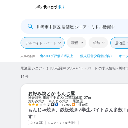
川崎市中原区 居酒屋 シニア・ミドル活躍中
職種
給与
アルバイト・パート
居酒屋
食べログ評価 3.5以上
個人経営(2店舗以内)
オー
人気の条件
居酒屋 シニア・ミドル活躍中 アルバイト・パート の求人情報 - 川崎
14
件
お好み焼とか もんじ屋
神奈川県 川崎市中原区
武蔵新城駅
127m
お好み焼き、もんじゃ焼き、居酒屋
3.11
～￥2,999
－
40席
もんじゃ焼き、鉄板焼き♪学生バイトさん多数！
す！
ネイルOK
シニア・ミドル活躍中