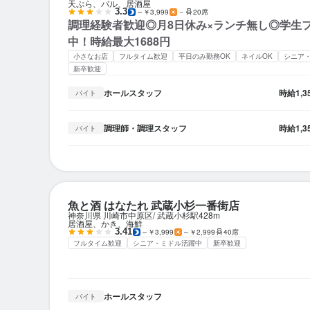
天ぷら、バル、居酒屋
3.3
～￥3,999
－
20席
調理経験者歓迎◎月8日休み×ランチ無し◎学生
中！時給最大1688円
小さなお店
フルタイム歓迎
平日のみ勤務OK
ネイルOK
シニア
新卒歓迎
ホールスタッフ
時給
1,
バイト
調理師・調理スタッフ
時給
1,
バイト
魚と酒 はなたれ 武蔵小杉一番街店
神奈川県 川崎市中原区
武蔵小杉駅
428m
居酒屋、かき、海鮮
3.41
～￥3,999
～￥2,999
40席
フルタイム歓迎
シニア・ミドル活躍中
新卒歓迎
ホールスタッフ
バイト