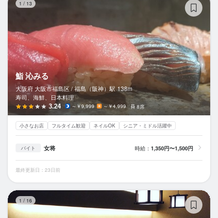
1
/
13
鮨 沁みる
大阪府 大阪市福島区 /
福島（阪神）
駅
138m
寿司、海鮮、日本料理
3.24
～￥9,999
～￥4,999
8席
小さなお店
フルタイム歓迎
ネイルOK
シニア・ミドル活躍中
女将
時給：
1,350円〜1,500円
バイト
最終更新日：23日前
醸造
1
/
16