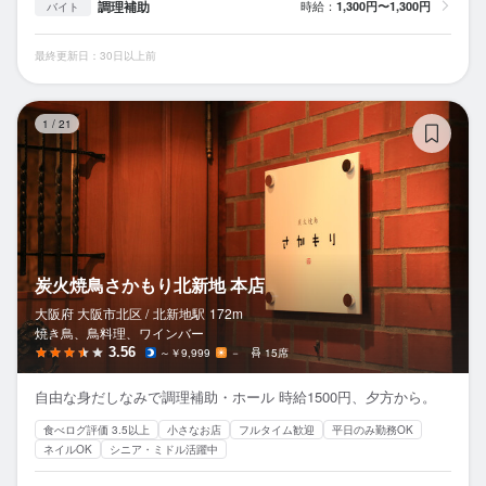
調理補助
時給：
1,300円〜1,300円
バイト
最終更新日：30日以上前
炭
1
/
21
炭火焼鳥さかもり北新地 本店
大阪府 大阪市北区 /
北新地
駅
172m
焼き鳥、鳥料理、ワインバー
3.56
～￥9,999
－
15席
自由な身だしなみで調理補助・ホール 時給1500円、夕方から。
食べログ評価 3.5以上
小さなお店
フルタイム歓迎
平日のみ勤務OK
ネイルOK
シニア・ミドル活躍中