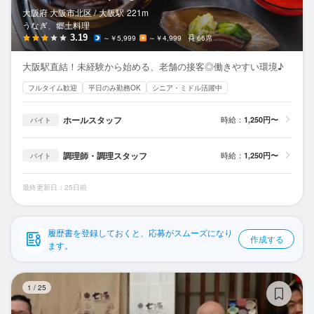
応募履歴
大阪府 大阪市北区 /
大阪
駅
221m
うなぎ、郷土料理
WEB履歴書
3.19
～￥5,999
～￥4,999
66席
大阪駅直結！未経験から始める、老舗の接客◎働きやすい環境♪
スカウト・メルマガ受信設定
フルタイム歓迎
平日のみ勤務OK
シニア・ミドル活躍中
ヘルプ・お問い合わせフォーム
ホールスタッフ
時給：
1,250円〜
バイト
掲載をご検討の店舗様へ
調理師・調理スタッフ
時給：
1,250円〜
バイト
食べログ求人PRESS
プライバシーポリシー
最終更新日：25日前
利用規約
履歴書を登録しておくと、応募がスムーズになり
企業情報
作成する
ます。
バ
1
/
25