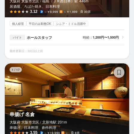
大阪府 大阪市北区 /
福島（ＪＲ西日本）
駅
446m
居酒屋、ろばた焼き、日本料理
3.12
～￥9,999
～￥1,999
30席
個人経営
平日のみ勤務OK
シニア・ミドル活躍中
ホールスタッフ
時給：
1,200円〜1,500円
バイト
最終更新日：30日以上前
串
1
/
17
串揚げ 名倉
大阪府 大阪市北区 /
北新地
駅
201m
串揚げ、日本料理、創作料理
3.55
～￥19,999
－
8席