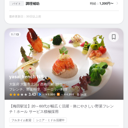
調理補助
時給：
1,200円〜
バイト
最終更新日：30日以上前
ya
1
/
13
yasai french NR
大阪府 大阪市北区 /
西梅田
駅
39m
フレンチ、野菜料理、ヨーロッパ料理
3.43
～￥9,999
～￥4,999
34席
【梅田駅近】20～60代が幅広く活躍・体にやさしい野菜フレン
チ！ホール サービス積極採用
フルタイム歓迎
シニア・ミドル活躍中