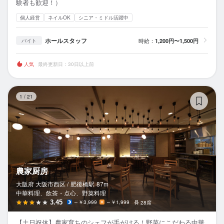
験者も歓迎！）
個人経営
ネイルOK
シニア・ミドル活躍中
ホールスタッフ
時給：
1,200円〜1,500円
バイト
人気
最終更新日：30日以上前
農
1
/
21
農家厨房
大阪府 大阪市西区 /
肥後橋
駅
87m
中華料理、飲茶・点心、野菜料理
3.45
～￥3,999
～￥1,999
28席
【土日祝休】農家育ちのシェフが手がける！野菜にこだわる中華