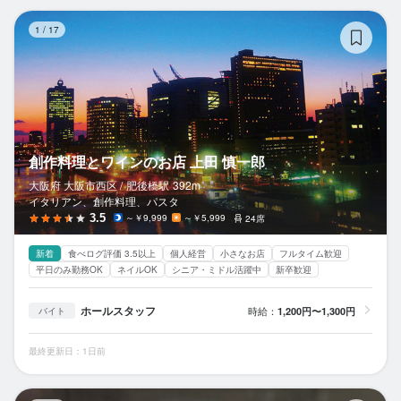
創
1
/
17
創作料理とワインのお店 上田 慎一郎
大阪府 大阪市西区 /
肥後橋
駅
392m
イタリアン、創作料理、パスタ
3.5
～￥9,999
～￥5,999
24席
新着
食べログ評価 3.5以上
個人経営
小さなお店
フルタイム歓迎
平日のみ勤務OK
ネイルOK
シニア・ミドル活躍中
新卒歓迎
ホールスタッフ
時給：
1,200円〜1,300円
バイト
最終更新日：1日前
鮨