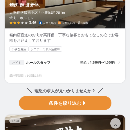
焼肉 輝 北新地
大阪府 大阪市北区 /
北新地
駅
201m
焼肉、ホルモン
3.46
～￥7,999
～￥1,999
26席
精肉店直送のお肉が高評価 丁寧な接客とおもてなしの心でお客
様をお迎えしております
小さなお店
シニア・ミドル活躍中
ホールスタッフ
時給：
1,350円〜1,350円
バイト
最終更新日：30日以上前
理想の求人が見つかりませんか？
条件を絞り込む
藁
1
/
25