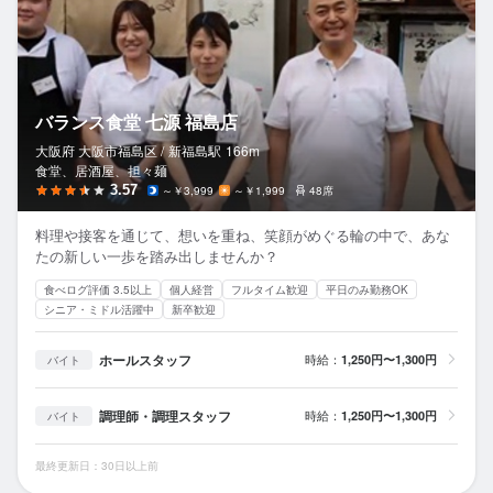
バランス食堂 七源 福島店
大阪府 大阪市福島区 /
新福島
駅
166m
食堂、居酒屋、担々麺
3.57
～￥3,999
～￥1,999
48席
料理や接客を通じて、想いを重ね、笑顔がめぐる輪の中で、あな
たの新しい一歩を踏み出しませんか？
食べログ評価 3.5以上
個人経営
フルタイム歓迎
平日のみ勤務OK
シニア・ミドル活躍中
新卒歓迎
ホールスタッフ
時給：
1,250円〜1,300円
バイト
調理師・調理スタッフ
時給：
1,250円〜1,300円
バイト
最終更新日：30日以上前