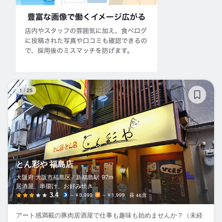
と
1
/
25
とん彩や 福島店
大阪府 大阪市福島区 /
新福島
駅
97m
居酒屋、串揚げ、お好み焼き
3.4
～￥3,999
～￥1,999
46席
アート感満載の豚肉居酒屋で仕事も趣味も始めませんか？（未経