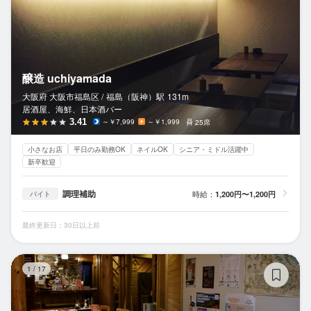
醸造 uchiyamada
大阪府 大阪市福島区 /
福島（阪神）
駅
131m
居酒屋、海鮮、日本酒バー
3.41
～￥7,999
～￥1,999
25席
小さなお店
平日のみ勤務OK
ネイルOK
シニア・ミドル活躍中
新卒歓迎
調理補助
時給：
1,200円〜1,200円
バイト
最終更新日：30日以上前
Te
1
/
17