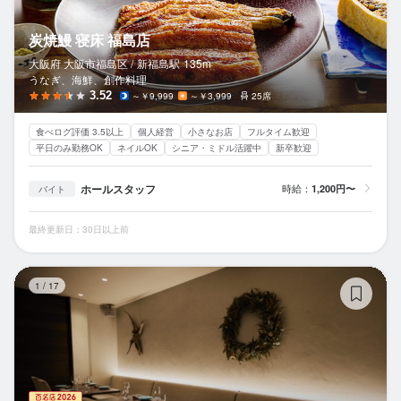
炭焼鰻 寝床 福島店
大阪府 大阪市福島区 /
新福島
駅
135m
うなぎ、海鮮、創作料理
3.52
～￥9,999
～￥3,999
25席
食べログ評価 3.5以上
個人経営
小さなお店
フルタイム歓迎
平日のみ勤務OK
ネイルOK
シニア・ミドル活躍中
新卒歓迎
ホールスタッフ
時給：
1,200円〜
バイト
最終更新日：30日以上前
Mo
1
/
17