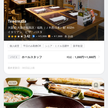
Tenerezza
大阪府 大阪市福島区 /
福島（ＪＲ西日本）
駅
402m
イタリアン、ピザ、パスタ
3.42
～￥5,999
～￥1,999
23席
個人経営
平日のみ勤務OK
シニア・ミドル活躍中
新卒歓迎
ホールスタッフ
時給：
1,200円〜1,300円
バイト
最終更新日：30日以上前
炭
1
/
17