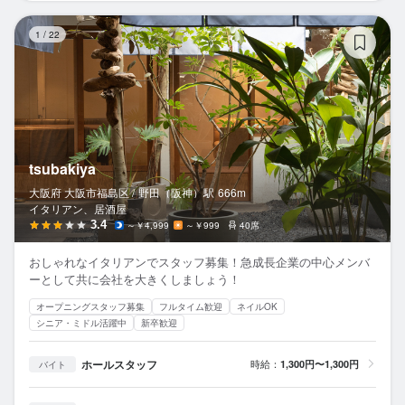
ts
1
/
22
tsubakiya
大阪府 大阪市福島区 /
野田（阪神）
駅
666m
イタリアン、居酒屋
3.4
～￥4,999
～￥999
40席
おしゃれなイタリアンでスタッフ募集！急成長企業の中心メンバ
ーとして共に会社を大きくしましょう！
オープニングスタッフ募集
フルタイム歓迎
ネイルOK
シニア・ミドル活躍中
新卒歓迎
ホールスタッフ
時給：
1,300円〜1,300円
バイト