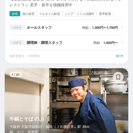
レストラン 若手・新卒を積極採用中
新着
個人経営
フルタイム歓迎
シニア・ミドル活躍中
新卒歓迎
ホールスタッフ
時給：
1,300円〜1,700円
バイト
調理師・調理スタッフ
時給：
1,400円〜
バイト
最終更新日：13時間前
他1件
牛
1
/
20
牛鍋とそば のぶ
大阪府 大阪市福島区 /
福島（ＪＲ西日本）
駅
38m
鍋、そば、居酒屋