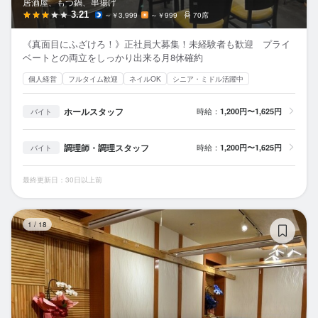
居酒屋、もつ鍋、串揚げ
3.21
～￥3,999
～￥999
70席
《真面目にふざけろ！》正社員大募集！未経験者も歓迎 プライ
ベートとの両立をしっかり出来る月8休確約
個人経営
フルタイム歓迎
ネイルOK
シニア・ミドル活躍中
ホールスタッフ
時給：
1,200円〜1,625円
バイト
調理師・調理スタッフ
時給：
1,200円〜1,625円
バイト
最終更新日：30日以上前
焼
1
/
18