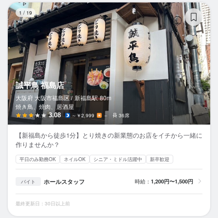
誠
1
/
19
誠平鳥 福島店
大阪府 大阪市福島区 /
新福島
駅
80m
焼き鳥、焼肉、居酒屋
3.08
～￥2,999
－
36席
【新福島から徒歩1分】とり焼きの新業態のお店をイチから一緒に
作りませんか？
平日のみ勤務OK
ネイルOK
シニア・ミドル活躍中
新卒歓迎
ホールスタッフ
時給：
1,200円〜1,500円
バイト
最終更新日：30日以上前