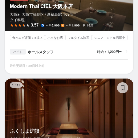
Modern Thai CIEL 大阪本店
大阪府 大阪市福島区 /
新福島
駅
168m
タイ料理
3.57
～￥5,999
～￥1,999
19席
食べログ評価 3.5以上
小さなお店
フルタイム歓迎
シニア・ミドル活躍中
ホールスタッフ
時給：
1,200円〜
バイト
最終更新日：30日以上前
ふ
1
/
17
ふくしま炉談