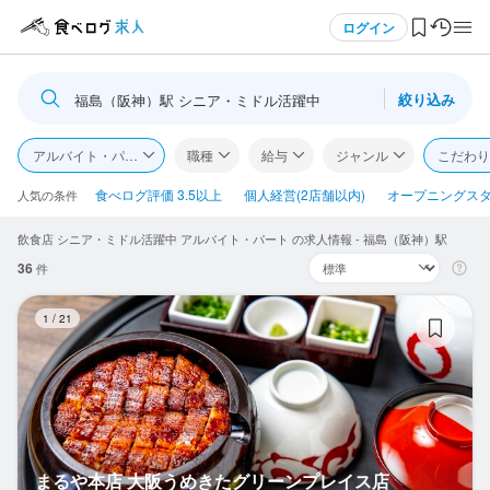
メニュー
ログイン
絞り込み
福島（阪神）駅 シニア・ミドル活躍中
ログイン・無料会員登録
アルバイト・パート
職種
給与
ジャンル
こだわり
食べログ求人TOP
食べログ評価 3.5以上
個人経営(2店舗以内)
オープニングス
人気の条件
飲食店 シニア・ミドル活躍中 アルバイト・パート の求人情報 - 福島（阪神）駅
求人検索
36
件
マイページ管理
ま
1
/
21
閲覧履歴
気になる求人
検索履歴・保存した条件
まるや本店 大阪うめきたグリーンプレイス店