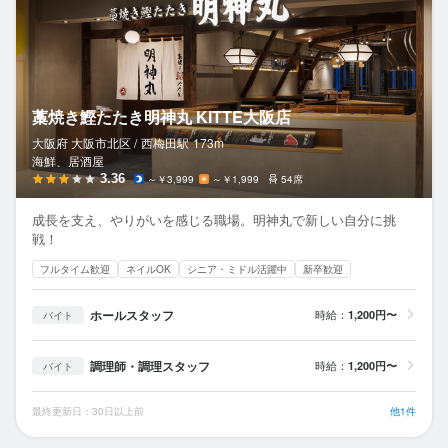
藁焼き鰹たたき明神丸 KITTE大阪店
大阪府 大阪市北区 /
西梅田
駅
173m
海鮮、居酒屋
3.36
～￥3,999
～￥1,999
54席
成長を支え、やりがいを感じる職場。明神丸で新しい自分に挑
戦！
フルタイム歓迎
ネイルOK
シニア・ミドル活躍中
新卒歓迎
ホールスタッフ
時給：
1,200円〜
バイト
調理師・調理スタッフ
時給：
1,200円〜
バイト
最終更新日：30日以上前
他1件