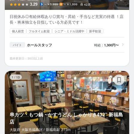
3.29
～￥5,999
～￥1,999
42席
日祝休み◎有給休暇あり◎賞与・昇給・手当など充実の待遇 ！店
長・将来独立を目指している方必見です！
個人経営
フルタイム歓迎
シニア・ミドル活躍中
新卒歓迎
ホールスタッフ
時給：
1,300円〜
バイト
最終更新日：30日以上前
串
1
/
13
串カツ・もつ鍋・かすうどん しゃかりき432” 新福島
店
大阪府 大阪市福島区 /
新福島
駅
273m