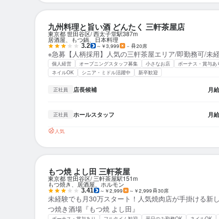
九州料理と旨い酒 どんたく 三軒茶屋店
東京都 世田谷区
西太子堂駅
387m
居酒屋、もつ鍋、日本料理
3.2
～￥3,999
－
20席
※急募【人柄採用】人気の三軒茶屋エリア/即勤務可/未
個人経営
オープニングスタッフ募集
小さなお店
ボーナス・賞与あ
ネイルOK
シニア・ミドル活躍中
新卒歓迎
店長候補
月
正社員
ホールスタッフ
月
正社員
人気
もつ焼 よし田 三軒茶屋
東京都 世田谷区
三軒茶屋駅
151m
もつ焼き、居酒屋、ホルモン
3.41
～￥2,999
～￥2,999
30席
未経験でも月30万スタート！人気焼肉店が手掛ける新
つ焼き酒場『もつ焼 よし田』
ボーナス・賞与あり
フルタイム歓迎
平日のみ勤務OK
ネイルOK