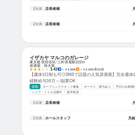
店長候補
正社員
店長候補
正社員
イザカヤ マルコのガレージ
東京都 世田谷区
三軒茶屋駅
222m
居酒屋、焼き鳥
3.42
～￥3,999
～￥2,999
50席
【週休3日制も可◎SNSで話題の人気居酒屋】完全週休2
経験給与35万～/副業OK
新着
オープニングスタッフ募集
ボーナス・賞与あり
平日のみ勤務
シニア・ミドル活躍中
新卒歓迎
店長候補
正社員
ホールスタッフ
月
正社員