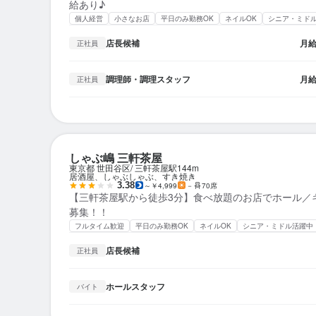
給あり♪
個人経営
小さなお店
平日のみ勤務OK
ネイルOK
シニア・ミド
店長候補
月
正社員
調理師・調理スタッフ
月
正社員
しゃぶ嶋 三軒茶屋
東京都 世田谷区
三軒茶屋駅
144m
居酒屋、しゃぶしゃぶ、すき焼き
3.38
～￥4,999
－
70席
【三軒茶屋駅から徒歩3分】食べ放題のお店でホール／
募集！！
フルタイム歓迎
平日のみ勤務OK
ネイルOK
シニア・ミドル活躍中
店長候補
正社員
ホールスタッフ
バイト