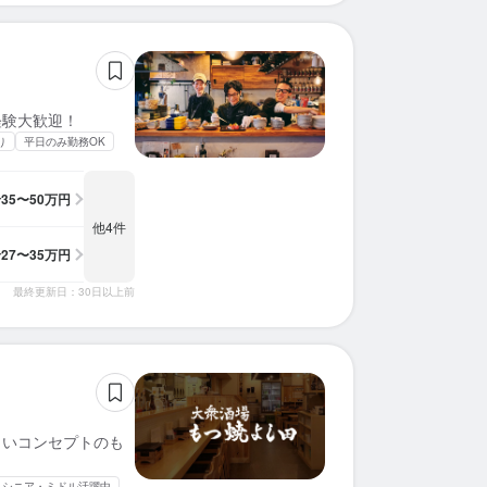
経験大歓迎！
り
平日のみ勤務OK
給
35〜50万円
他4件
給
27〜35万円
最終更新日：30日以上前
しいコンセプトのも
シニア・ミドル活躍中