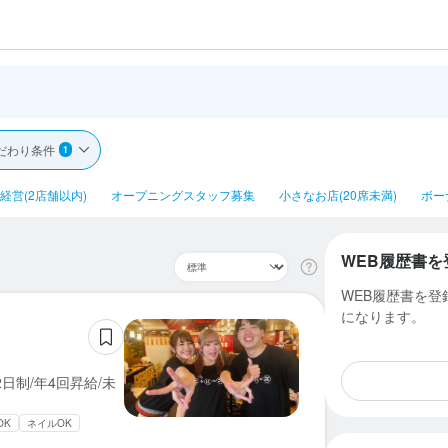
だわり条件
1
経営(2店舗以内)
オープニングスタッフ募集
小さなお店(20席未満)
ボー
WEB履歴書を
WEB履歴書を
になります。
日制/年4回昇給/未
OK
ネイルOK