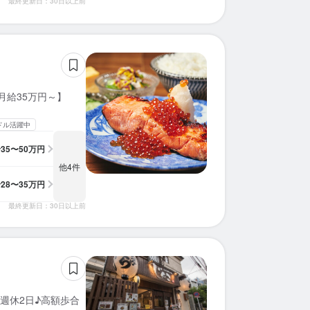
最終更新日：30日以上前
月給35万円～】
ドル活躍中
給
35〜50万円
他4件
給
28〜35万円
最終更新日：30日以上前
週休2日♪高額歩合