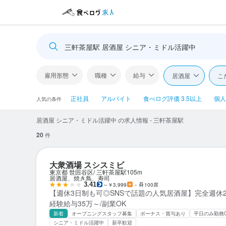
三軒茶屋駅 居酒屋 シニア・ミドル活躍中
雇用形態
職種
給与
居酒屋
こ
正社員
アルバイト
食べログ評価 3.5以上
個人
人気の条件
居酒屋 シニア・ミドル活躍中 の求人情報 - 三軒茶屋駅
20
件
大衆酒場 スシスミビ
東京都 世田谷区
三軒茶屋駅
105m
居酒屋、焼き鳥、寿司
3.41
～￥3,999
－
100席
【週休3日制も可◎SNSで話題の人気居酒屋】完全週休2
経験給与35万～/副業OK
新着
オープニングスタッフ募集
ボーナス・賞与あり
平日のみ勤務
シニア・ミドル活躍中
新卒歓迎