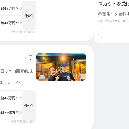
スカウトを受
月給
45万円〜
希望条件を登録
他6件
※スカウトは26年8月
月給
45万円〜
最終更新日：3日前
日制/年4回昇給/未
OK
ネイルOK
月給
45万円〜
他4件
給
35〜45万円
最終更新日：3日前