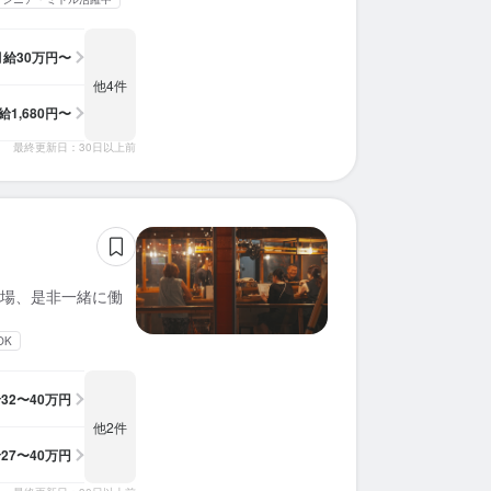
月給
30万円〜
他4件
給
1,680円〜
最終更新日：30日以上前
場、是非一緒に働
OK
給
32〜40万円
他2件
給
27〜40万円