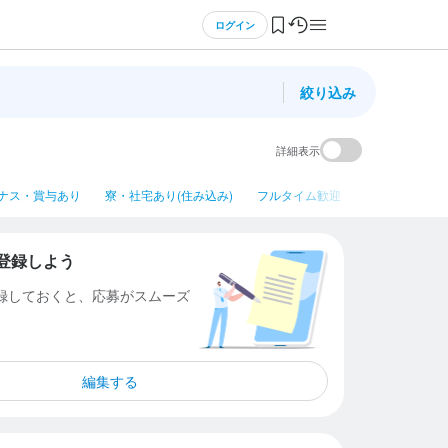
ログイン
絞り込み
詳細表示
ナス・賞与あり
寮・社宅あり(住み込み)
フルタイム歓迎
平日のみ勤務OK
登録しよう
登録しておくと、応募がスムーズ
編集する