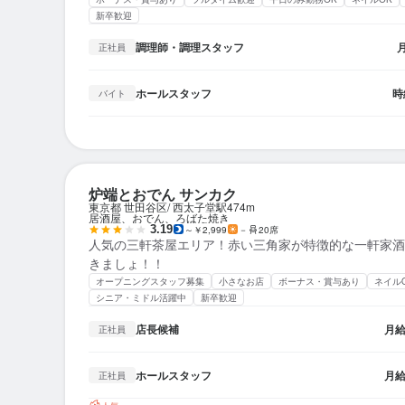
新卒歓迎
調理師・調理スタッフ
正社員
ホールスタッフ
時
バイト
炉端とおでん サンカク
東京都 世田谷区
西太子堂駅
474m
居酒屋、おでん、ろばた焼き
3.19
～￥2,999
－
20席
人気の三軒茶屋エリア！赤い三角家が特徴的な一軒家酒
きましょ！！
オープニングスタッフ募集
小さなお店
ボーナス・賞与あり
ネイル
シニア・ミドル活躍中
新卒歓迎
店長候補
月
正社員
ホールスタッフ
月
正社員