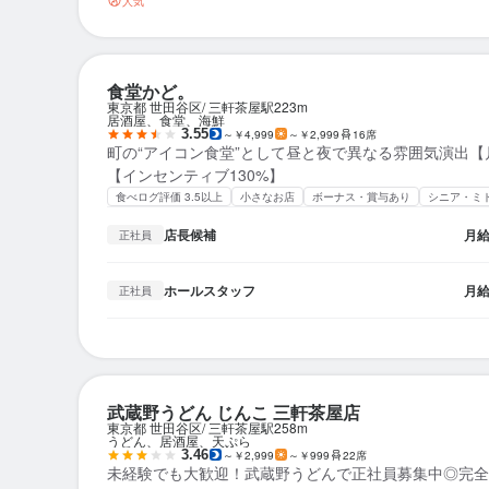
人気
食堂かど。
東京都 世田谷区
三軒茶屋駅
223m
居酒屋、食堂、海鮮
3.55
～￥4,999
～￥2,999
16席
町の“アイコン食堂”として昼と夜で異なる雰囲気演出【
【インセンティブ130%】
食べログ評価 3.5以上
小さなお店
ボーナス・賞与あり
シニア・ミ
店長候補
月
正社員
ホールスタッフ
月
正社員
武蔵野うどん じんこ 三軒茶屋店
東京都 世田谷区
三軒茶屋駅
258m
うどん、居酒屋、天ぷら
3.46
～￥2,999
～￥999
22席
未経験でも大歓迎！武蔵野うどんで正社員募集中◎完全