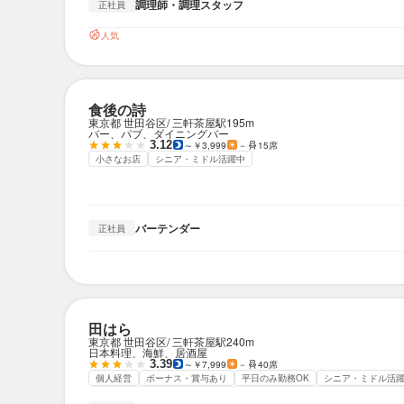
調理師・調理スタッフ
正社員
人気
食後の詩
東京都 世田谷区
三軒茶屋駅
195m
バー、パブ、ダイニングバー
3.12
～￥3,999
－
15席
小さなお店
シニア・ミドル活躍中
バーテンダー
正社員
田はら
東京都 世田谷区
三軒茶屋駅
240m
日本料理、海鮮、居酒屋
3.39
～￥7,999
－
40席
個人経営
ボーナス・賞与あり
平日のみ勤務OK
シニア・ミドル活