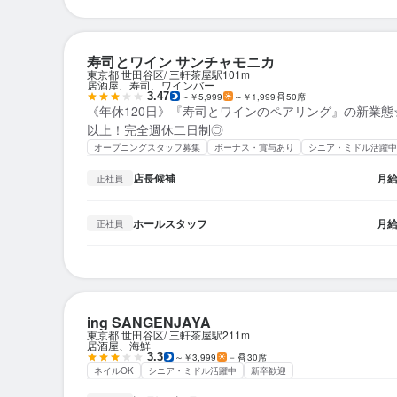
寿司とワイン サンチャモニカ
東京都 世田谷区
三軒茶屋駅
101m
居酒屋、寿司、ワインバー
3.47
～￥5,999
～￥1,999
50席
《年休120日》『寿司とワインのペアリング』の新業態
以上！完全週休二日制◎
オープニングスタッフ募集
ボーナス・賞与あり
シニア・ミドル活躍中
店長候補
月
正社員
ホールスタッフ
月
正社員
ing SANGENJAYA
東京都 世田谷区
三軒茶屋駅
211m
居酒屋、海鮮
3.3
～￥3,999
－
30席
ネイルOK
シニア・ミドル活躍中
新卒歓迎