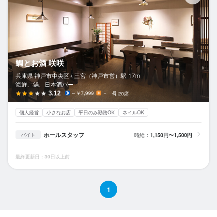
鯛とお酒 咲咲
兵庫県 神戸市中央区 /
三宮（神戸市営）
駅
17m
海鮮、鍋、日本酒バー
3.12
～￥7,999
－
20席
個人経営
小さなお店
平日のみ勤務OK
ネイルOK
ホールスタッフ
時給：
1,150円〜1,500円
バイト
最終更新日：30日以上前
1