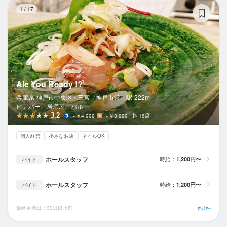
Al
1
/
17
Ale You Ready !?
兵庫県 神戸市中央区 /
三宮（神戸市営）
駅
222m
ビアバー、居酒屋、バル
3.2
～￥4,999
～￥3,999
16席
個人経営
小さなお店
ネイルOK
ホールスタッフ
時給：
1,200円〜
バイト
ホールスタッフ
時給：
1,200円〜
バイト
最終更新日：30日以上前
他1件