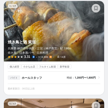
焼
1
/
17
焼き鳥と酒 紫垣
兵庫県 神戸市中央区 /
三宮（神戸市営）
駅
196m
焼き鳥、日本酒バー、日本料理
3.31
～￥14,999
－
14席
個人経営
小さなお店
フルタイム歓迎
新卒歓迎
ホールスタッフ
時給：
1,200円〜1,800円
バイト
最終更新日：30日以上前
鯛
1
/
17