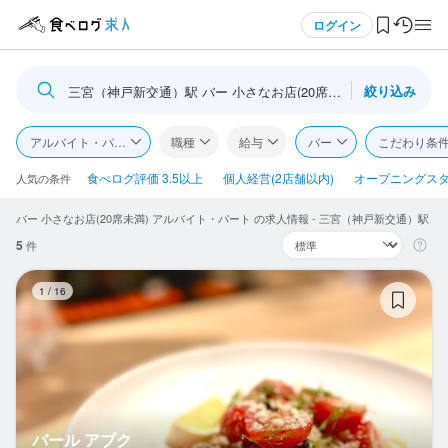
メニュー
ログイン
絞り込み
三宮（神戸新交通）駅 バー 小さなお店(20席未満)
ログイン・無料会員登録
アルバイト・パート
職種
給与
バー
こだわり条
食べログ求人TOP
食べログ評価 3.5以上
個人経営(2店舗以内)
オープニングス
人気の条件
バー 小さなお店(20席未満) アルバイト・パート の求人情報 - 三宮（神戸新交通）駅
求人検索
5
件
マイページ管理
バ
1
/
16
閲覧履歴
気になる求人
検索履歴・保存した条件
バール アブク