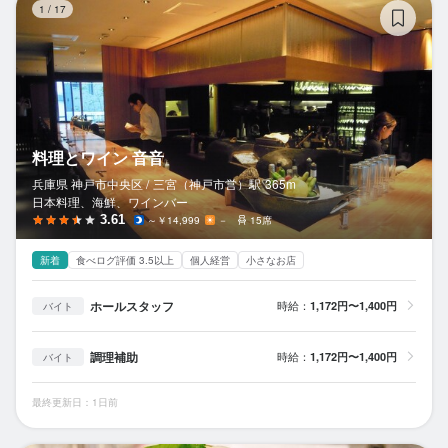
1
/
17
料理とワイン 音音
兵庫県 神戸市中央区 /
三宮（神戸市営）
駅
365m
日本料理、海鮮、ワインバー
3.61
～￥14,999
－
15席
新着
食べログ評価 3.5以上
個人経営
小さなお店
ホールスタッフ
時給：
1,172円〜1,400円
バイト
調理補助
時給：
1,172円〜1,400円
バイト
最終更新日：1日前