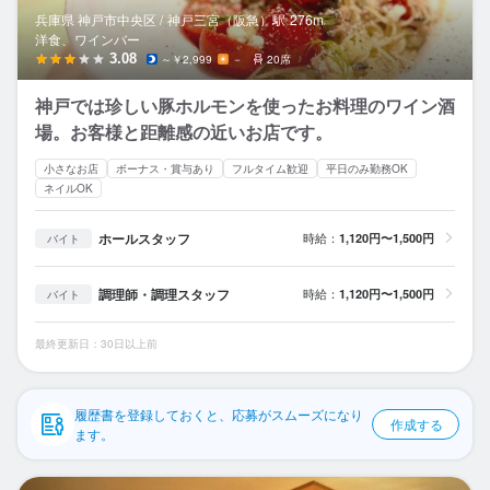
応募履歴
兵庫県 神戸市中央区 /
神戸三宮（阪急）
駅
276m
洋食、ワインバー
WEB履歴書
3.08
～￥2,999
－
20席
神戸では珍しい豚ホルモンを使ったお料理のワイン酒
スカウト・メルマガ受信設定
場。お客様と距離感の近いお店です。
ヘルプ・お問い合わせフォーム
小さなお店
ボーナス・賞与あり
フルタイム歓迎
平日のみ勤務OK
ネイルOK
掲載をご検討の店舗様へ
ホールスタッフ
時給：
1,120円〜1,500円
バイト
食べログ求人PRESS
プライバシーポリシー
調理師・調理スタッフ
時給：
1,120円〜1,500円
バイト
利用規約
最終更新日：30日以上前
企業情報
履歴書を登録しておくと、応募がスムーズになり
作成する
ます。
料