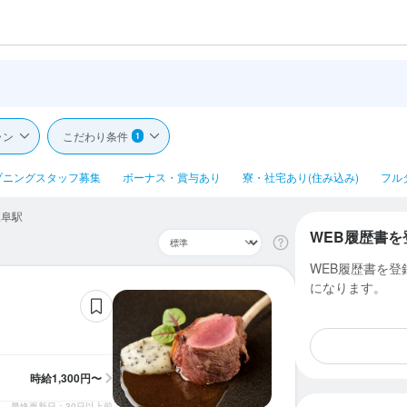
ラン
こだわり条件
1
プニングスタッフ募集
ボーナス・賞与あり
寮・社宅あり(住み込み)
フル
岐阜駅
WEB履歴書を
WEB履歴書を
になります。
時給
1,300円〜
最終更新日：30日以上前