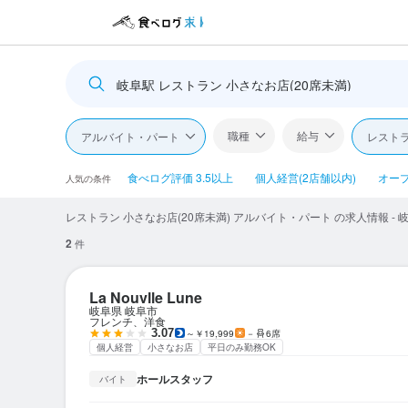
岐阜駅 レストラン 小さなお店(20席未満)
職種
給与
アルバイト・パート
レスト
食べログ評価 3.5以上
個人経営(2店舗以内)
オー
人気の条件
レストラン 小さなお店(20席未満) アルバイト・パート の求人情報 - 
2
件
La Nouvlle Lune
岐阜県 岐阜市
フレンチ、洋食
3.07
～￥19,999
－
6席
個人経営
小さなお店
平日のみ勤務OK
ホールスタッフ
バイト