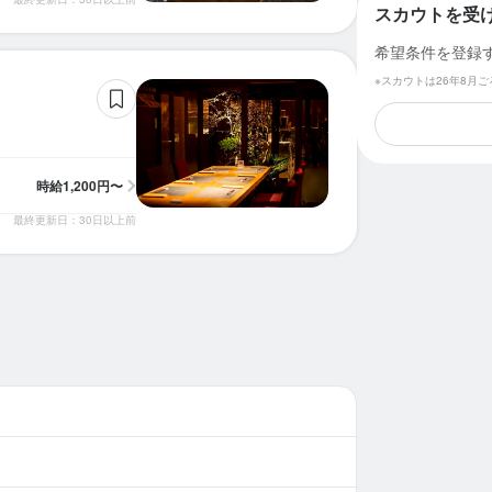
スカウトを受
希望条件を登録
※スカウトは26年8月
時給
1,200円〜
最終更新日：30日以上前
求人を選択する
求人を選択する
ホールスタッフ
ホールスタッフ
時給：
時給：
1,300円〜
1,200円〜
バイト
バイト