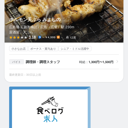
ホルモン天ぷら みよしの
広島県 広島市南区 /
広島（広電）
駅
230m
居酒屋、天ぷら
3.18
～￥4,999
－
12席
小さなお店
ボーナス・賞与あり
シニア・ミドル活躍中
調理師・調理スタッフ
時給：
1,300円〜1,500円
バイト
最終更新日：30日以上前