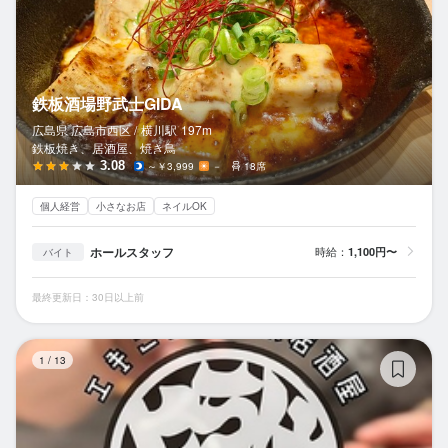
鉄板酒場野武士GIDA
広島県 広島市西区 /
横川
駅
197m
鉄板焼き、居酒屋、焼き鳥
3.08
～￥3,999
－
18席
個人経営
小さなお店
ネイルOK
ホールスタッフ
時給：
1,100円〜
バイト
最終更新日：30日以上前
鉄
1
/
13