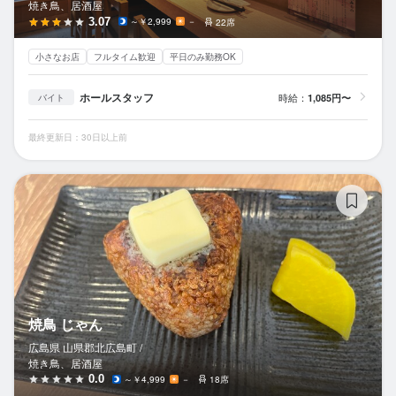
焼き鳥、居酒屋
3.07
～￥2,999
－
22席
小さなお店
フルタイム歓迎
平日のみ勤務OK
ホールスタッフ
時給：
1,085円〜
バイト
最終更新日：30日以上前
焼
焼鳥 じゃん
広島県 山県郡北広島町 /
焼き鳥、居酒屋
0.0
～￥4,999
－
18席