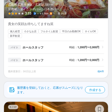
応募履歴
広島県 広島市東区 /
広島
駅
581m
居酒屋、ダイニングバー、日本酒バー
WEB履歴書
3.03
～￥3,999
－
35席
貴女の笑顔お待ちしてますね笑
スカウト・メルマガ受信設定
個人経営
小さなお店
フルタイム歓迎
平日のみ勤務OK
ネイルOK
新卒歓迎
ヘルプ・お問い合わせフォーム
ホールスタッフ
時給：
1,200円〜2,000円
バイト
掲載をご検討の店舗様へ
食べログ求人PRESS
ホールスタッフ
時給：
1,200円〜2,000円
バイト
プライバシーポリシー
最終更新日：30日以上前
他4件
利用規約
企業情報
履歴書を登録しておくと、応募がスムーズになり
作成する
ます。
牡
1
/
17