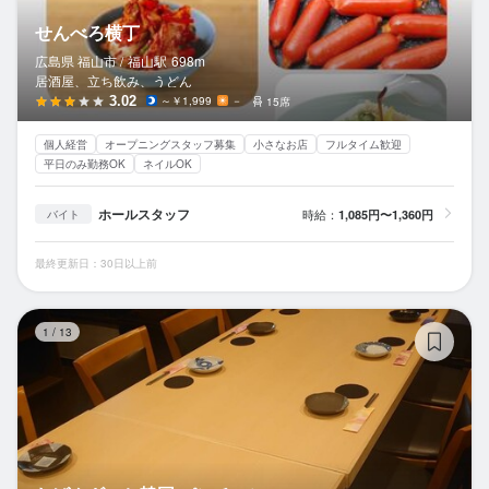
せんべろ横丁
広島県 福山市 /
福山
駅
698m
居酒屋、立ち飲み、うどん
3.02
～￥1,999
－
15席
個人経営
オープニングスタッフ募集
小さなお店
フルタイム歓迎
平日のみ勤務OK
ネイルOK
ホールスタッフ
時給：
1,085円〜1,360円
バイト
最終更新日：30日以上前
お
1
/
13