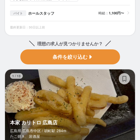
ホールスタッフ
時給：
1,100円〜
バイト
最終更新日：30日以上前
理想の求人が見つかりませんか？
条件を絞り込む
本
1
/
13
本家 カリトロ 広島店
広島県 広島市中区 /
胡町
駅
284m
たこ焼き、居酒屋