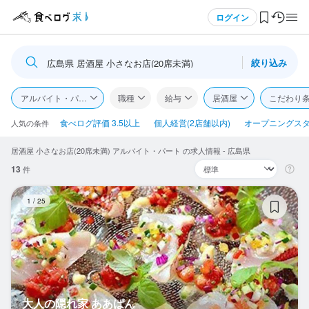
メニュー
ログイン
絞り込み
広島県 居酒屋 小さなお店(20席未満)
ログイン・無料会員登録
アルバイト・パート
職種
給与
居酒屋
こだわり
食べログ求人TOP
食べログ評価 3.5以上
個人経営(2店舗以内)
オープニングス
人気の条件
居酒屋 小さなお店(20席未満) アルバイト・パート の求人情報 - 広島県
求人検索
13
件
マイページ管理
大
1
/
25
閲覧履歴
気になる求人
検索履歴・保存した条件
大人の隠れ家 ああばん