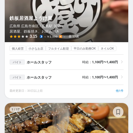
鉄板居酒屋ようけ屋
広島県 広島市南区 /
広島
駅
302m
居酒屋、鉄板焼き、お好み焼き
3.15
～￥3,999
－
17席
個人経営
小さなお店
フルタイム歓迎
平日のみ勤務OK
ネイルOK
ホールスタッフ
時給：
1,100円〜1,400円
バイト
ホールスタッフ
時給：
1,100円〜1,400円
バイト
最終更新日：30日以上前
他1件
ホ
1
/
17