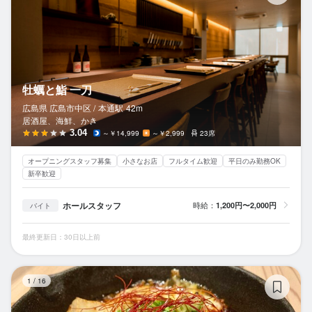
牡蠣と鮨 一刀
広島県 広島市中区 /
本通
駅
42m
居酒屋、海鮮、かき
3.04
～￥14,999
～￥2,999
23席
オープニングスタッフ募集
小さなお店
フルタイム歓迎
平日のみ勤務OK
新卒歓迎
ホールスタッフ
時給：
1,200円〜2,000円
バイト
最終更新日：30日以上前
鉄
1
/
16