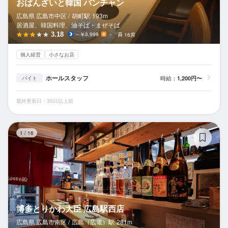
おばんざいと韓国 パンチャン
広島県 広島市中区 /
胡町
駅
193m
居酒屋、韓国料理、油そば・まぜそば
3.18
～￥3,999
－
16席
個人経営
小さなお店
ホールスタッフ
時給：
1,200円〜
バイト
最終更新日：30日以上前
博
1
/
16
博多とりかわ大臣 広島駅西店
広島県 広島市南区 /
広島（広電）
駅
281m