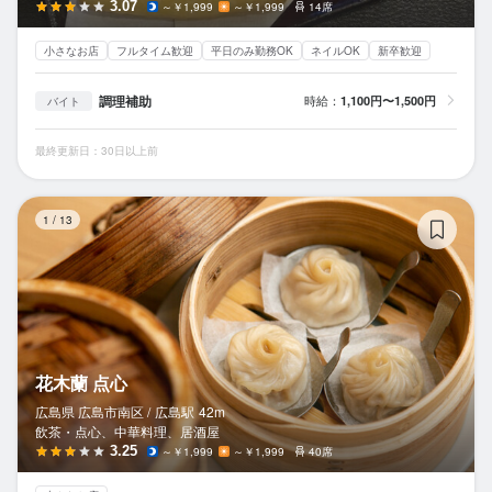
3.07
～￥1,999
～￥1,999
14席
小さなお店
フルタイム歓迎
平日のみ勤務OK
ネイルOK
新卒歓迎
調理補助
時給：
1,100円〜1,500円
バイト
最終更新日：30日以上前
花
1
/
13
花木蘭 点心
広島県 広島市南区 /
広島
駅
42m
飲茶・点心、中華料理、居酒屋
3.25
～￥1,999
～￥1,999
40席