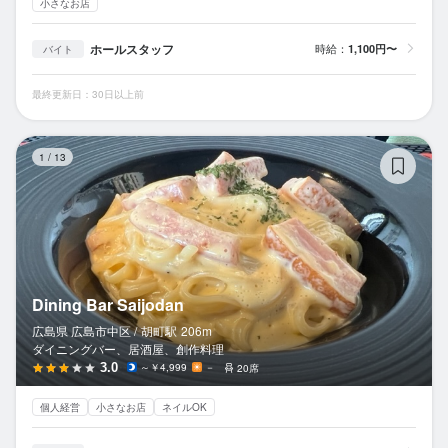
小さなお店
ホールスタッフ
時給：
1,100円〜
バイト
最終更新日：30日以上前
Di
1
/
13
Dining Bar Saijodan
広島県 広島市中区 /
胡町
駅
206m
ダイニングバー、居酒屋、創作料理
3.0
～￥4,999
－
20席
個人経営
小さなお店
ネイルOK