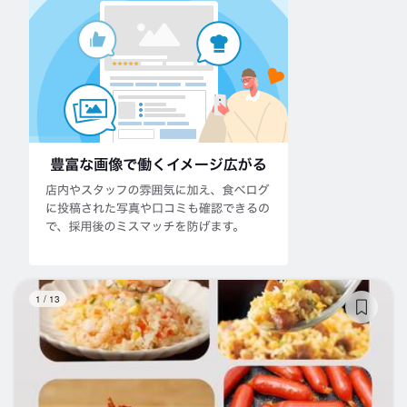
せ
1
/
13