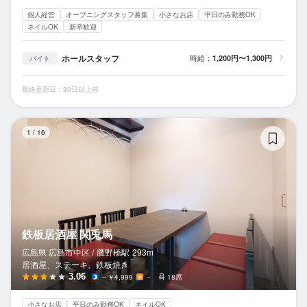
個人経営
オープニングスタッフ募集
小さなお店
平日のみ勤務OK
ネイルOK
新卒歓迎
ホールスタッフ
時給：
1,200円〜1,300円
バイト
最終更新日：30日以上前
鉄
1
/
16
鉄板居酒屋 関兎馬
広島県 広島市中区 /
鷹野橋
駅
293m
居酒屋、ステーキ、鉄板焼き
3.06
～￥4,999
－
18席
小さなお店
平日のみ勤務OK
ネイルOK