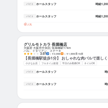
ホールスタッフ
時給
1,2
バイト
ホールスタッフ
時給
1,2
バイト
人気
グリルモトカラ 長堀橋店
大阪府 大阪市中央区
長堀橋駅
174m
バル、イタリアン、ステーキ
3.07
～￥3,999
～￥1,999
16席
【長堀橋駅徒歩1分】 おしゃれな肉バルで楽し
小さなお店
フルタイム歓迎
平日のみ勤務OK
ネイルOK
ホールスタッフ
時
バイト
ホールスタッフ
時
バイト