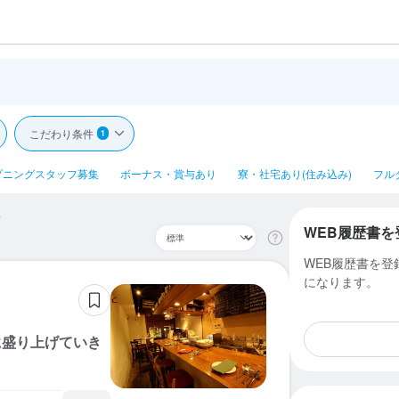
こだわり条件
1
プニングスタッフ募集
ボーナス・賞与あり
寮・社宅あり(住み込み)
フル
駅
WEB履歴書を
WEB履歴書を
になります。
に盛り上げていき