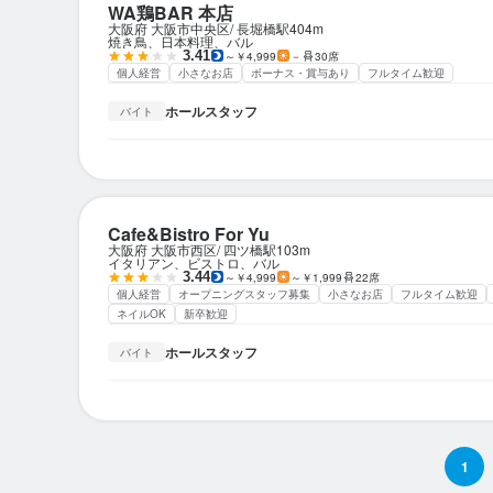
WA鶏BAR 本店
大阪府 大阪市中央区
長堀橋駅
404m
焼き鳥、日本料理、バル
3.41
～￥4,999
－
30席
個人経営
小さなお店
ボーナス・賞与あり
フルタイム歓迎
ホールスタッフ
バイト
Cafe&Bistro For Yu
大阪府 大阪市西区
四ツ橋駅
103m
イタリアン、ビストロ、バル
3.44
～￥4,999
～￥1,999
22席
個人経営
オープニングスタッフ募集
小さなお店
フルタイム歓迎
ネイルOK
新卒歓迎
ホールスタッフ
バイト
1