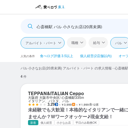
心斎橋駅 バル 小さなお店(20席未満)
職種
給与
アルバイト・パート
バル
食べログ評価 3.5以上
個人経営(2店舗以内)
オー
人気の条件
バル 小さなお店(20席未満) アルバイト・パート の求人情報 - 心斎橋
4
件
TEPPAN&ITALIAN Ceppo
大阪府 大阪市中央区
心斎橋駅
335m
イタリアン、パスタ、バル
3.29
～￥3,999
～￥1,999
12席
未経験でも大歓迎！本格的なイタリアンで一緒
ませんか？Wワークオッケー♪現金支給！
新着
個人経営
小さなお店
平日のみ勤務OK