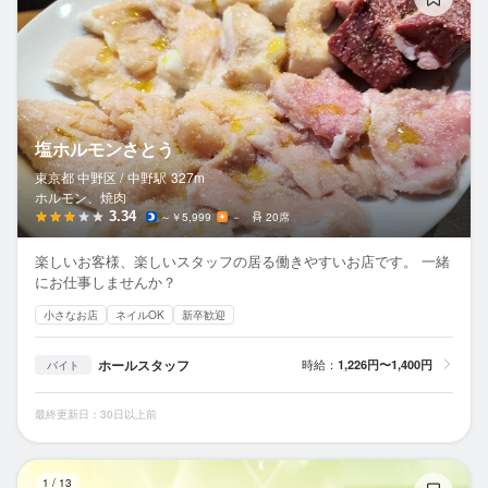
塩ホルモンさとう
東京都 中野区 /
中野
駅
327m
ホルモン、焼肉
3.34
～￥5,999
－
20席
楽しいお客様、楽しいスタッフの居る働きやすいお店です。 一緒
にお仕事しませんか？
小さなお店
ネイルOK
新卒歓迎
ホールスタッフ
時給：
1,226円〜1,400円
バイト
最終更新日：30日以上前
日
1
/
13