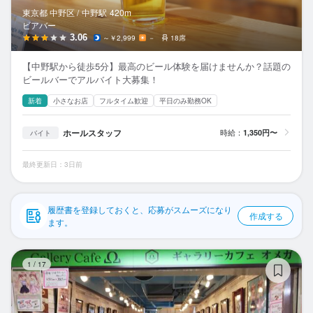
応募履歴
東京都 中野区 /
中野
駅
420m
ビアバー
WEB履歴書
3.06
～￥2,999
－
18席
【中野駅から徒歩5分】最高のビール体験を届けませんか？話題の
スカウト・メルマガ受信設定
ビールバーでアルバイト大募集！
新着
小さなお店
フルタイム歓迎
平日のみ勤務OK
ヘルプ・お問い合わせフォーム
ホールスタッフ
時給：
1,350円〜
バイト
掲載をご検討の店舗様へ
食べログ求人PRESS
最終更新日：3日前
プライバシーポリシー
利用規約
履歴書を登録しておくと、応募がスムーズになり
作成する
ます。
企業情報
ギ
1
/
17