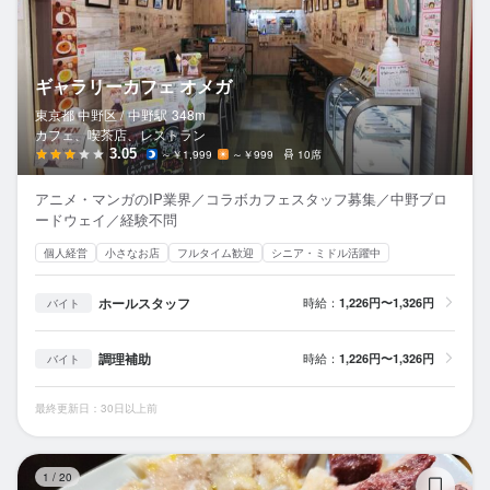
ギャラリーカフェ オメガ
東京都 中野区 /
中野
駅
348m
カフェ、喫茶店、レストラン
3.05
～￥1,999
～￥999
10席
アニメ・マンガのIP業界／コラボカフェスタッフ募集／中野ブロ
ードウェイ／経験不問
個人経営
小さなお店
フルタイム歓迎
シニア・ミドル活躍中
ホールスタッフ
時給：
1,226円〜1,326円
バイト
調理補助
時給：
1,226円〜1,326円
バイト
最終更新日：30日以上前
塩
1
/
20