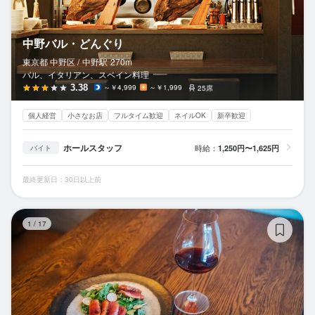
中野バル・どんぐり
東京都 中野区 /
中野
駅
270m
バル、イタリアン、スペイン料理
3.38
～￥4,999
～￥1,999
25席
個人経営
小さなお店
フルタイム歓迎
ネイルOK
新卒歓迎
ホールスタッフ
時給：
1,250円〜1,625円
バイト
最終更新日：30日以上前
中
1
/
17