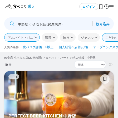
メニュー
ログイン
絞り込み
中野駅 小さなお店(20席未満)
ログイン・無料会員登録
アルバイト・パート
職種
給与
ジャンル
こだわり
食べログ求人TOP
食べログ評価 3.5以上
個人経営(2店舗以内)
オープニングス
人気の条件
飲食店 小さなお店(20席未満) アルバイト・パート の求人情報 - 中野駅
求人検索
10
件
マイページ管理
PE
1
/
16
閲覧履歴
気になる求人
検索履歴・保存した条件
PERFECT BEER KITCHEN 中野店