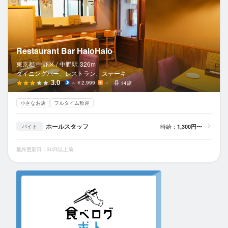
Restaurant Bar HaloHalo
東京都 中野区 /
中野
駅
326m
ダイニングバー、レストラン、ステーキ
3.0
～￥2,999
－
14席
小さなお店
フルタイム歓迎
ホールスタッフ
時給：
1,300円〜
バイト
最終更新日：30日以上前