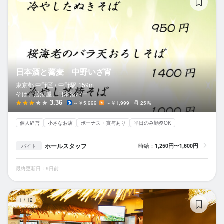
日本酒と蕎麦 中野いざ宵
東京都 中野区 /
中野
駅
159m
そば、居酒屋、日本酒バー
3.36
～￥5,999
～￥1,999
25席
個人経営
小さなお店
ボーナス・賞与あり
平日のみ勤務OK
ホールスタッフ
時給：
1,250円〜1,600円
バイト
最終更新日：9日前
Re
1
/
12