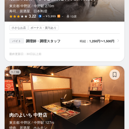
東京都 中野区 /
中野
駅
270m
寿司、居酒屋、日本料理
3.22
～￥5,999
－
13席
小さなお店
ボーナス・賞与あり
調理師・調理スタッフ
時給：
1,250円〜1,500円
バイト
最終更新日：30日以上前
肉
1
/
16
肉のよいち 中野店
東京都 中野区 /
中野
駅
127m
焼肉、居酒屋、ホルモン