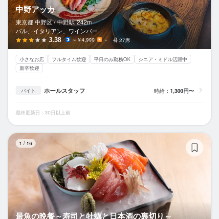
中野アッカ
東京都 中野区 /
中野
駅
242m
バル、イタリアン、ワインバー
3.38
～￥4,999
－
27席
小さなお店
フルタイム歓迎
平日のみ勤務OK
シニア・ミドル活躍中
新卒歓迎
ホールスタッフ
時給：
1,300円〜
バイト
最終更新日：30日以上前
最
1
/
16
最魚の晩餐～寿司と牡蠣と日本酒の裏切り～