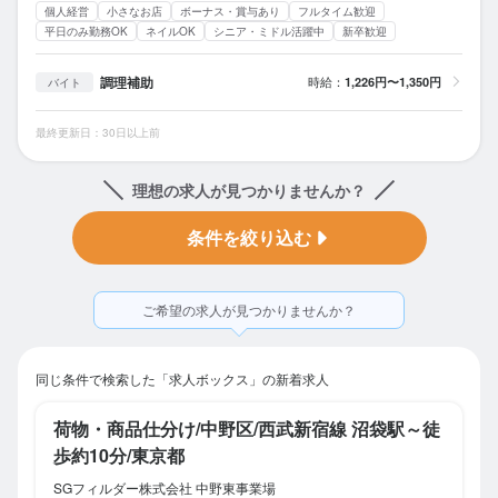
個人経営
小さなお店
ボーナス・賞与あり
フルタイム歓迎
平日のみ勤務OK
ネイルOK
シニア・ミドル活躍中
新卒歓迎
調理補助
時給：
1,226円〜1,350円
バイト
最終更新日：30日以上前
理想の求人が見つかりませんか？
条件を絞り込む
ご希望の求人が見つかりませんか？
同じ条件で検索した「求人ボックス」の新着求人
荷物・商品仕分け/中野区/西武新宿線 沼袋駅～徒
歩約10分/東京都
SGフィルダー株式会社 中野東事業場