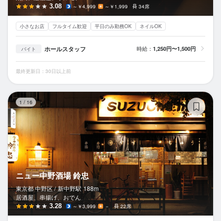
3.08
～￥4,999
～￥1,999
34席
小さなお店
フルタイム歓迎
平日のみ勤務OK
ネイルOK
ホールスタッフ
時給：
1,250円〜1,500円
バイト
最終更新日：30日以上前
ニ
1
/
16
ニュー中野酒場 鈴忠
東京都 中野区 /
新中野
駅
188m
居酒屋、串揚げ、おでん
3.28
～￥3,999
－
22席