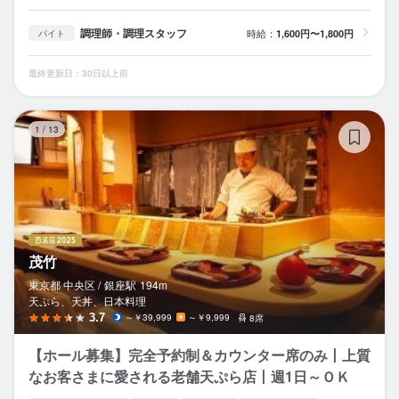
調理師・調理スタッフ
時給：
1,600円〜1,800円
バイト
最終更新日：30日以上前
茂
1
/
13
茂竹
東京都 中央区 /
銀座
駅
194m
天ぷら、天丼、日本料理
3.7
～￥39,999
～￥9,999
8席
【ホール募集】完全予約制＆カウンター席のみ丨上質
なお客さまに愛される老舗天ぷら店丨週1日～ＯＫ