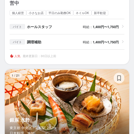
営中
個人経営
小さなお店
平日のみ勤務OK
ネイルOK
新卒歓迎
ホールスタッフ
時給：
1,400円〜1,750円
バイト
調理補助
時給：
1,400円〜1,750円
バイト
人気
最終更新日：30日以上前
銀
1
/
21
銀座 水野
東京都 中央区 /
宝町
駅
262m
日本料理、海鮮