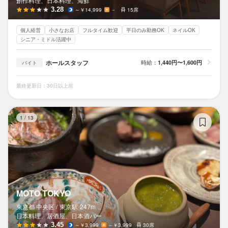
創作料理、日本料理、海鮮
3.28
～￥14,999
－
15席
個人経営
小さなお店
フルタイム歓迎
平日のみ勤務OK
ネイルOK
シニア・ミドル活躍中
ホールスタッフ
時給：
1,440円〜1,600円
バイト
最終更新日：30日以上前
MO
1
/
13
MOTO TOKYO
東京都 中央区 /
東京
駅
247m
日本料理、居酒屋、日本酒バー
3.45
～￥3,999
～￥3,999
30席