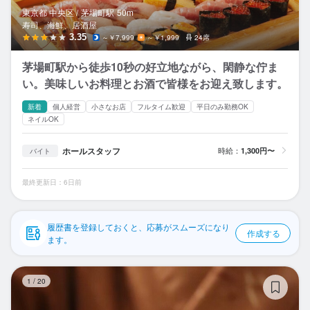
応募履歴
東京都 中央区 /
茅場町
駅
50m
寿司、海鮮、居酒屋
WEB履歴書
3.35
～￥7,999
～￥1,999
24席
茅場町駅から徒歩10秒の好立地ながら、閑静な佇ま
スカウト・メルマガ受信設定
い。美味しいお料理とお酒で皆様をお迎え致します。
ヘルプ・お問い合わせフォーム
新着
個人経営
小さなお店
フルタイム歓迎
平日のみ勤務OK
ネイルOK
掲載をご検討の店舗様へ
ホールスタッフ
時給：
1,300円〜
バイト
食べログ求人PRESS
プライバシーポリシー
最終更新日：6日前
利用規約
履歴書を登録しておくと、応募がスムーズになり
企業情報
作成する
ます。
銀
1
/
20