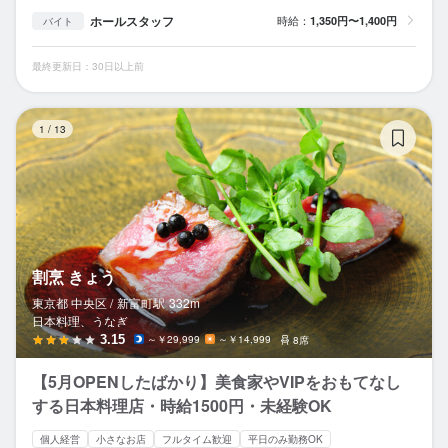
ホールスタッフ
時給：
1,350円〜1,400円
バイト
最終更新日：30日以上前
割
1
/
13
割烹 きょう
東京都 中央区 /
新富町
駅
332m
日本料理、うなぎ
3.15
～￥29,999
～￥14,999
8席
【5月OPENしたばかり】美食家やVIPをおもてなし
する日本料理店・時給1500円・未経験OK
個人経営
小さなお店
フルタイム歓迎
平日のみ勤務OK