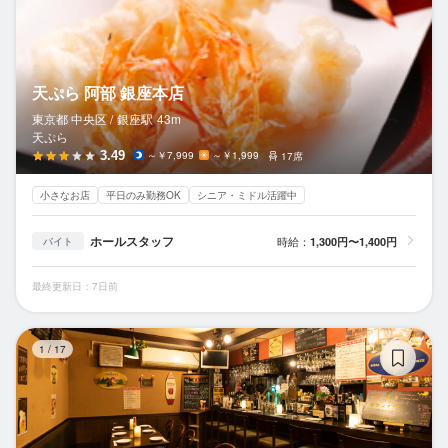
天ぷら 阿部 銀座本店
東京都 中央区 /
銀座
駅
43m
天ぷら
3.49
～￥7,999
～￥1,999
17席
小さなお店
平日のみ勤務OK
シニア・ミドル活躍中
ホールスタッフ
時給：
1,300円〜1,400円
バイト
最終更新日：7日前
H
1
/
17