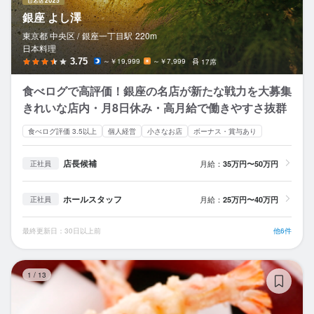
銀座 よし澤
東京都 中央区 /
銀座一丁目
駅
220m
日本料理
3.75
～￥19,999
～￥7,999
17席
食べログで高評価！銀座の名店が新たな戦力を大募集
きれいな店内・月8日休み・高月給で働きやすさ抜群
食べログ評価 3.5以上
個人経営
小さなお店
ボーナス・賞与あり
店長候補
月給：
35万円〜50万円
正社員
ホールスタッフ
月給：
25万円〜40万円
正社員
最終更新日：30日以上前
他6件
天
1
/
13