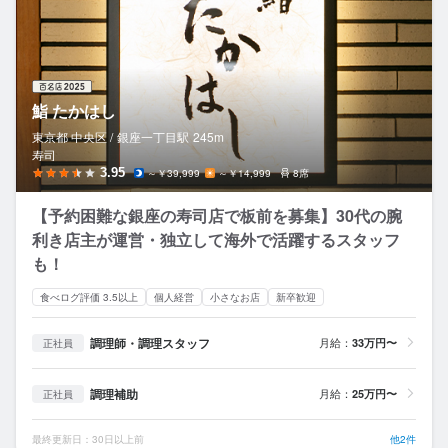
鮨 たかはし
東京都 中央区 /
銀座一丁目
駅
245m
寿司
3.95
～￥39,999
～￥14,999
8席
【予約困難な銀座の寿司店で板前を募集】30代の腕
利き店主が運営・独立して海外で活躍するスタッフ
も！
食べログ評価 3.5以上
個人経営
小さなお店
新卒歓迎
調理師・調理スタッフ
月給：
33万円〜
正社員
調理補助
月給：
25万円〜
正社員
最終更新日：30日以上前
他2件