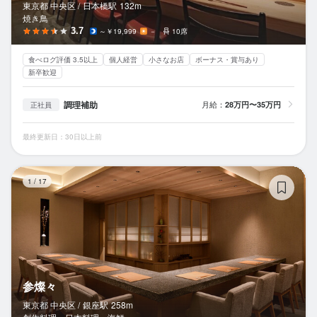
東京都 中央区 /
日本橋
駅
132m
焼き鳥
3.7
～￥19,999
－
10席
食べログ評価 3.5以上
個人経営
小さなお店
ボーナス・賞与あり
新卒歓迎
調理補助
月給：
28万円〜35万円
正社員
最終更新日：30日以上前
参
1
/
17
参燦々
東京都 中央区 /
銀座
駅
258m