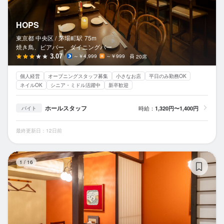
HOPS
東京都 中央区 /
茅場町
駅
75m
焼き鳥、ビアバー、ダイニングバー
3.07
～￥4,999
～￥999
20席
個人経営
オープニングスタッフ募集
小さなお店
平日のみ勤務OK
ネイルOK
シニア・ミドル活躍中
新卒歓迎
ホールスタッフ
時給：
1,320円〜1,400円
バイト
最終更新日：12日前
会
1
/
16