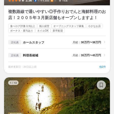
3.56
～￥4,999
－
19席
複数路線で通いやすい◎手作りおでんと海鮮料理のお
店！２００５年３月新店舗もオープンしますよ！
食べログ評価 3.5以上
個人経営
オープニングスタッフ募集
小さなお店
ボーナス・賞与あり
ネイルOK
新卒歓迎
ホールスタッフ
月給：
30万円〜38万円
正社員
料理長候補
月給：
35万円〜45万円
正社員
最終更新日：30日以上前
他2件
銀
1
/
13