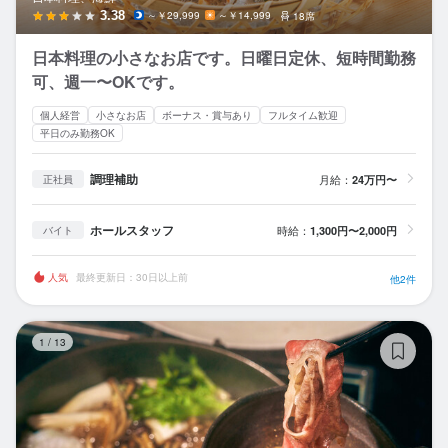
3.38
～￥29,999
～￥14,999
18席
日本料理の小さなお店です。日曜日定休、短時間勤務
可、週一〜OKです。
個人経営
小さなお店
ボーナス・賞与あり
フルタイム歓迎
平日のみ勤務OK
調理補助
月給：
24万円〜
正社員
ホールスタッフ
時給：
1,300円〜2,000円
バイト
人気
最終更新日：30日以上前
他2件
銀
1
/
13