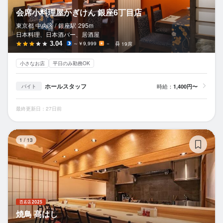
会席小料理屋かぎけん 銀座6丁目店
東京都 中央区 /
銀座
駅
295m
日本料理、日本酒バー、居酒屋
3.04
～￥9,999
－
19席
小さなお店
平日のみ勤務OK
ホールスタッフ
時給：
1,400円〜
バイト
最終更新日：27日前
焼
1
/
13
焼鳥 高はし