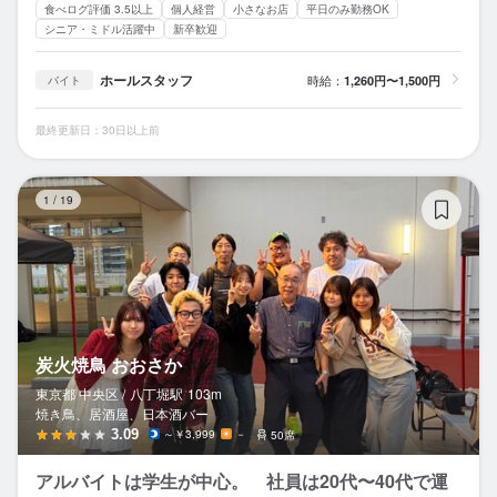
食べログ評価 3.5以上
個人経営
小さなお店
平日のみ勤務OK
シニア・ミドル活躍中
新卒歓迎
ホールスタッフ
時給：
1,260円〜1,500円
バイト
最終更新日：30日以上前
炭
1
/
19
炭火焼鳥 おおさか
東京都 中央区 /
八丁堀
駅
103m
焼き鳥、居酒屋、日本酒バー
3.09
～￥3,999
－
50席
アルバイトは学生が中心。 社員は20代〜40代で運