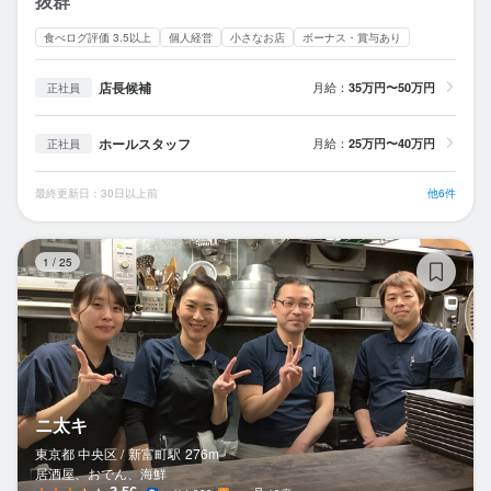
抜群
食べログ評価 3.5以上
個人経営
小さなお店
ボーナス・賞与あり
店長候補
月給：
35万円〜50万円
正社員
ホールスタッフ
月給：
25万円〜40万円
正社員
最終更新日：30日以上前
他6件
ニ
1
/
25
ニ太キ
東京都 中央区 /
新富町
駅
276m
居酒屋、おでん、海鮮