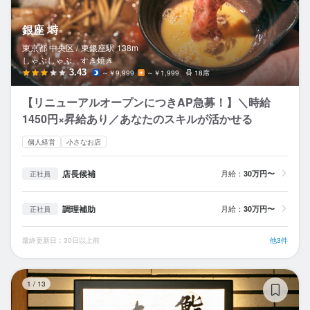
銀座 塒
東京都 中央区 /
東銀座
駅
138m
しゃぶしゃぶ、すき焼き
3.43
～￥9,999
～￥1,999
18席
【リニューアルオープンにつきAP急募！】＼時給
1450円×昇給あり／あなたのスキルが活かせる
個人経営
小さなお店
店長候補
月給：
30万円〜
正社員
調理補助
月給：
30万円〜
正社員
最終更新日：30日以上前
他3件
鮨
1
/
13