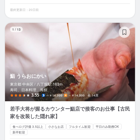
最終更新日：20日前
鮨
1
/
13
鮨 うらおにかい
東京都 中央区 /
八丁堀
駅
163m
寿司、日本料理、海鮮
3.55
～￥14,999
～￥14,999
14席
若手大将が握るカウンター鮨店で接客のお仕事【古民
家を改装した隠れ家】
食べログ評価 3.5以上
小さなお店
フルタイム歓迎
平日のみ勤務OK
新卒歓迎