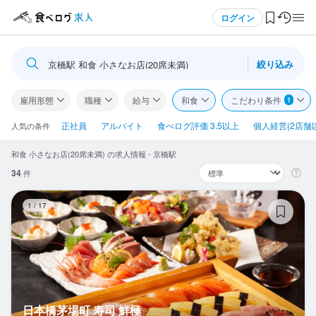
メニュー
ログイン
絞り込み
京橋駅 和食 小さなお店(20席未満)
ログイン・無料会員登録
雇用形態
職種
給与
和食
こだわり条件
1
食べログ求人TOP
正社員
アルバイト
食べログ評価 3.5以上
個人経営(2店舗
人気の条件
和食 小さなお店(20席未満) の求人情報 - 京橋駅
求人検索
34
件
マイページ管理
日
1
/
17
閲覧履歴
気になる求人
検索履歴・保存した条件
日本橋茅場町 寿司 鮮極