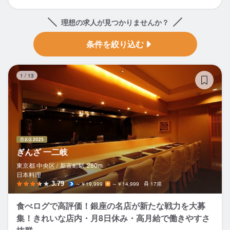
理想の求人が見つかりませんか？
条件を絞り込む
ぎ
1
/
13
ぎんざ 一二岐
東京都 中央区 /
新富町
駅
280m
日本料理
3.79
～￥19,999
～￥14,999
17席
食べログで高評価！銀座の名店が新たな戦力を大募
集！きれいな店内・月8日休み・高月給で働きやすさ