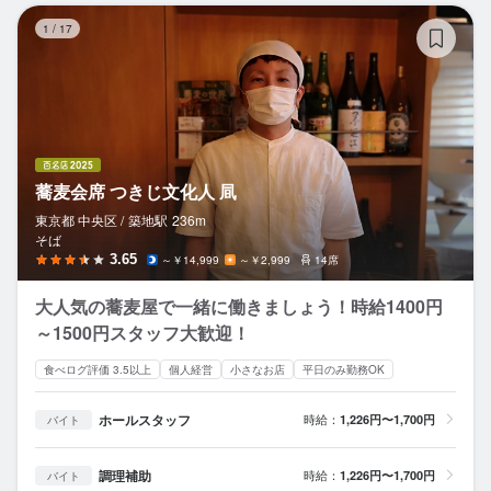
蕎
1
/
17
蕎麦会席 つきじ文化人 凬
東京都 中央区 /
築地
駅
236m
そば
3.65
～￥14,999
～￥2,999
14席
大人気の蕎麦屋で一緒に働きましょう！時給1400円
～1500円スタッフ大歓迎！
食べログ評価 3.5以上
個人経営
小さなお店
平日のみ勤務OK
ホールスタッフ
時給：
1,226円〜1,700円
バイト
調理補助
時給：
1,226円〜1,700円
バイト