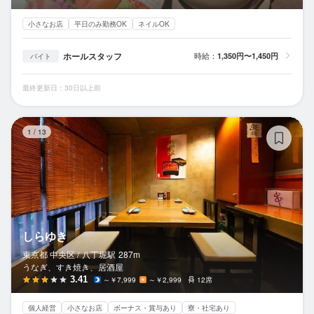
小さなお店
平日のみ勤務OK
ネイルOK
ホールスタッフ
時給：
1,350円〜1,450円
バイト
最終更新日：30日以上前
し
1
/
13
しらゆき
東京都 中央区 /
八丁堀
駅
287m
うなぎ、すき焼き、居酒屋
3.41
～￥7,999
～￥2,999
12席
個人経営
小さなお店
ボーナス・賞与あり
寮・社宅あり