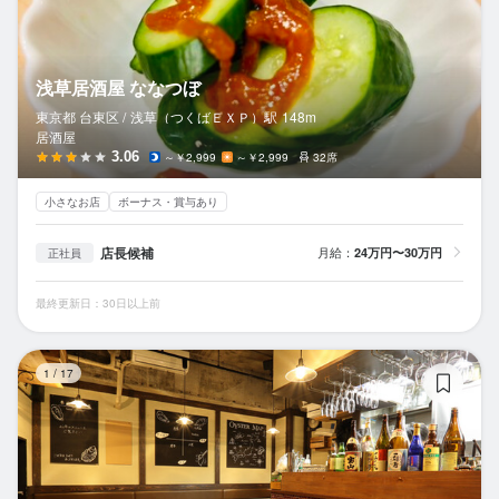
浅草居酒屋 ななつぼ
東京都 台東区 /
浅草（つくばＥＸＰ）
駅
148m
居酒屋
3.06
～￥2,999
～￥2,999
32席
小さなお店
ボーナス・賞与あり
店長候補
月給：
24万円〜30万円
正社員
最終更新日：30日以上前
牡
1
/
17