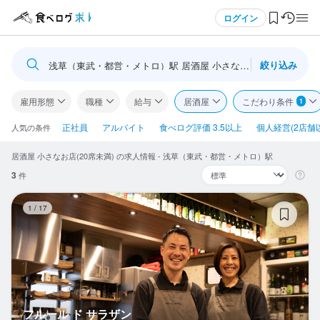
メニュー
ログイン
絞り込み
浅草（東武・都営・メトロ）駅 居酒屋 小さなお店(20席未満)
ログイン・無料会員登録
雇用形態
職種
給与
居酒屋
こだわり条件
1
食べログ求人TOP
正社員
アルバイト
食べログ評価 3.5以上
個人経営(2店舗
人気の条件
居酒屋 小さなお店(20席未満) の求人情報 - 浅草（東武・都営・メトロ）駅
求人検索
3
件
マイページ管理
フ
1
/
17
閲覧履歴
気になる求人
検索履歴・保存した条件
フルール ド サラザン