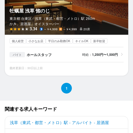
牡蠣屋 浅草 惚のじ
東京都 台東区 /
浅草（東武・都営・メトロ）
駅
260m
かき、居酒屋、オイスターバー
3.34
～￥4,999
～￥4,999
20席
個人経営
小さなお店
平日のみ勤務OK
ネイルOK
新卒歓迎
ホールスタッフ
時給：
1,250円〜1,500円
バイト
最終更新日：30日以上前
1
関連する求人キーワード
浅草（東武・都営・メトロ）駅 - アルバイト - 居酒屋