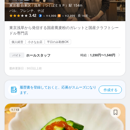
応募履歴
東京都 台東区 /
浅草（つくばＥＸＰ）
駅
154m
バル、フレンチ、そば
WEB履歴書
3.42
～￥4,999
～￥2,999
16席
東京浅草から発信する国産蕎麦粉のガレットと国産クラフトシー
スカウト・メルマガ受信設定
ドル専門店
個人経営
小さなお店
平日のみ勤務OK
ヘルプ・お問い合わせフォーム
ホールスタッフ
時給：
1,230円〜1,540円
バイト
掲載をご検討の店舗様へ
食べログ求人PRESS
最終更新日：30日以上前
プライバシーポリシー
利用規約
履歴書を登録しておくと、応募がスムーズになり
作成する
ます。
企業情報
浅
1
/
13