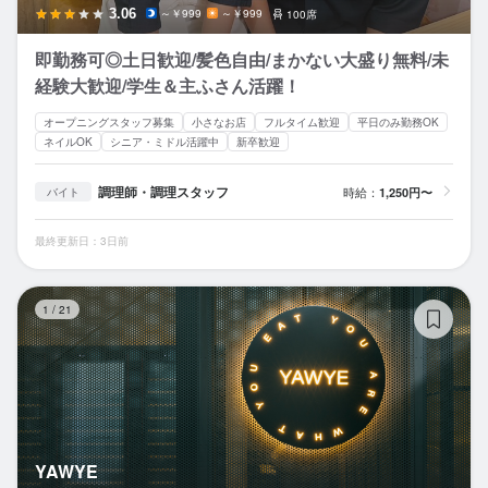
3.06
～￥999
～￥999
100席
即勤務可◎土日歓迎/髪色自由/まかない大盛り無料/未
経験大歓迎/学生＆主ふさん活躍！
オープニングスタッフ募集
小さなお店
フルタイム歓迎
平日のみ勤務OK
ネイルOK
シニア・ミドル活躍中
新卒歓迎
調理師・調理スタッフ
時給：
1,250円〜
バイト
最終更新日：3日前
Y
1
/
21
YAWYE