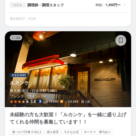
調理師・調理スタッフ
時給：
1,350円〜
バイト
最終更新日：3日前
ル
1
/
25
ルカンケ
東京都 港区 /
白金台
駅
246m
フレンチ、ワインバー
3.8
～￥19,999
～￥9,999
7席
未経験の方も大歓迎！「ルカンケ」を一緒に盛り上げ
てくれる仲間を募集しています！！
食べログ評価 3.5以上
個人経営
小さなお店
ボーナス・賞与あり