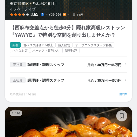
東京都 港区 /
乃木坂
駅
611m
イノベーティブ
3.65
～￥39,999
－
14席
【西麻布交差点から徒歩3分】隠れ家高級レストラン
『YAWYE』で特別な空間を創り出しませんか？
新着
食べログ評価 3.5以上
個人経営
オープニングスタッフ募集
小さなお店
ボーナス・賞与あり
新卒歓迎
調理師・調理スタッフ
月給：
30万円〜45万円
正社員
調理師・調理スタッフ
月給：
35万円〜45万円
正社員
最終更新日：5日前
他2件
焼
1
/
16