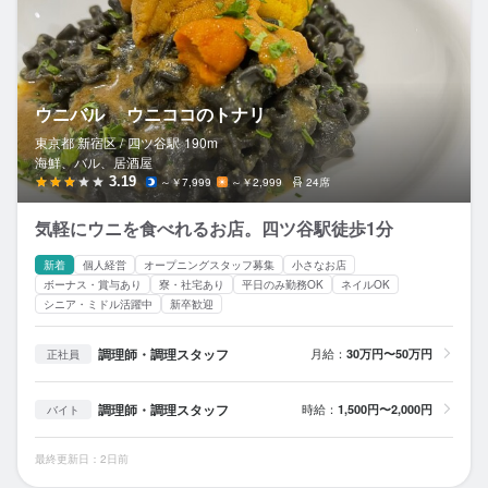
ウニバル ウニココのトナリ
東京都 新宿区 /
四ツ谷
駅
190m
海鮮、バル、居酒屋
3.19
～￥7,999
～￥2,999
24席
気軽にウニを食べれるお店。四ツ谷駅徒歩1分
新着
個人経営
オープニングスタッフ募集
小さなお店
ボーナス・賞与あり
寮・社宅あり
平日のみ勤務OK
ネイルOK
シニア・ミドル活躍中
新卒歓迎
調理師・調理スタッフ
月給：
30万円〜50万円
正社員
調理師・調理スタッフ
時給：
1,500円〜2,000円
バイト
最終更新日：2日前