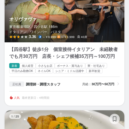
オリヴァヴァ
東京都 新宿区 /
四ツ谷
駅
186m
イタリアン、ワインバー、パスタ
3.36
～￥9,999
～￥3,999
40席
【四谷駅】徒歩1分 個室接待イタリアン 未経験者
でも月30万円 店長・シェフ候補35万円～100万円
新着
個人経営
小さなお店
ボーナス・賞与あり
寮・社宅あり
平日のみ勤務OK
ネイルOK
シニア・ミドル活躍中
新卒歓迎
調理師・調理スタッフ
月給：
30万円〜50万円
正社員
人気
最終更新日：4時間前
ウ
1
/
25