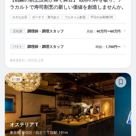
ラカルトで寿司割烹の新しい価値を創造しませんか。
小さなお店
ボーナス・賞与あり
フルタイム歓迎
平日のみ勤務OK
調理師・調理スタッフ
月給：
40万円〜60万円
正社員
調理師・調理スタッフ
時給：
1,700円〜
バイト
最終更新日：30日以上前
オ
1
/
25
オステリア T
東京都 新宿区 /
四谷三丁目
駅
191m