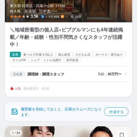
応募履歴
東京都 目黒区 /
武蔵小山
駅
315m
焼き鳥、居酒屋、日本酒バー
WEB履歴書
3.56
～￥5,999
－
16席
＼地域密着型の個人店×ビブグルマンにも4年連続掲
スカウト・メルマガ受信設定
載／年齢・経験・性別不問気さくなスタッフが活躍
中！
ヘルプ・お問い合わせフォーム
新着
食べログ評価 3.5以上
個人経営
小さなお店
ボーナス・賞与あり
掲載をご検討の店舗様へ
ネイルOK
シニア・ミドル活躍中
新卒歓迎
食べログ求人PRESS
調理師・調理スタッフ
月給：
30万円〜
正社員
プライバシーポリシー
人気
最終更新日：5日前
利用規約
企業情報
履歴書を登録しておくと、応募がスムーズになり
作成する
ます。
Mi
1
/
24