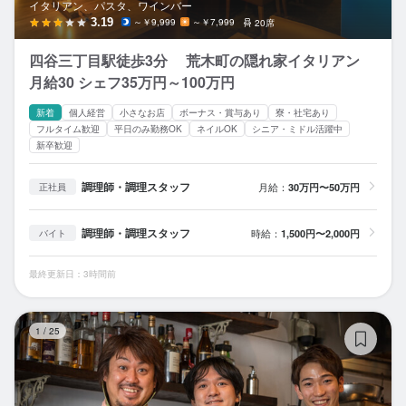
イタリアン、パスタ、ワインバー
3.19
～￥9,999
～￥7,999
20席
四谷三丁目駅徒歩3分 荒木町の隠れ家イタリアン
月給30 シェフ35万円～100万円
新着
個人経営
小さなお店
ボーナス・賞与あり
寮・社宅あり
フルタイム歓迎
平日のみ勤務OK
ネイルOK
シニア・ミドル活躍中
新卒歓迎
調理師・調理スタッフ
月給：
30万円〜50万円
正社員
調理師・調理スタッフ
時給：
1,500円〜2,000円
バイト
最終更新日：3時間前
オ
1
/
25