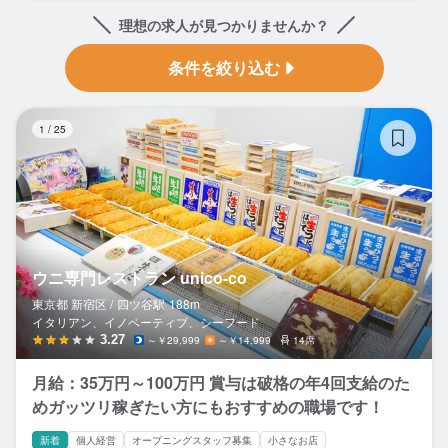
理想の求人が見つかりませんか？
条件を絞り込む
ウ
1
/
25
ウニ専門レストラン unico-co
東京都 新宿区 /
四ツ谷
駅
188m
イタリアン、イノベーティブ、シーフード
3.27
～￥29,999
～￥14,999
14席
月給：35万円～100万円 賞与は破格の年4回支給のた
めガッツリ稼ぎたい方にもおすすめの職場です！
新着
個人経営
オープニングスタッフ募集
小さなお店