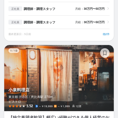
調理師・調理スタッフ
月給：
30万円〜50万円
正社員
調理師・調理スタッフ
月給：
30万円〜50万円
正社員
最終更新日：5日前
他2件
小
1
/
13
小泉料理店
東京都 渋谷区 /
恵比寿
駅
270m
ビストロ
3.52
～￥19,999
～￥1,999
12席
【独立希望者歓迎】幅広い経験ができる個人経営のお