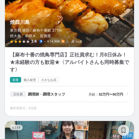
焼酉川島
東京都 港区 /
麻布十番
駅
271m
焼き鳥、串焼き、居酒屋
3.4
～￥14,999
－
14席
【麻布十番の焼鳥専門店】正社員求む！月8日休み！
★未経験の方も歓迎★〈アルバイトさんも同時募集で
す〉
新着
個人経営
小さなお店
調理師・調理スタッフ
月給：
32万円〜50万円
正社員
最終更新日：5日前
キ
1
/
17