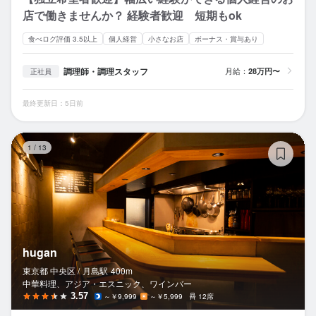
店で働きませんか？ 経験者歓迎 短期もok
食べログ評価 3.5以上
個人経営
小さなお店
ボーナス・賞与あり
調理師・調理スタッフ
月給：
28万円〜
正社員
最終更新日：5日前
hu
1
/
13
hugan
東京都 中央区 /
月島
駅
400m
中華料理、アジア・エスニック、ワインバー
3.57
～￥9,999
～￥5,999
12席