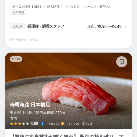
食べログ評価 3.5以上
個人経営
小さなお店
ボーナス・賞与あり
新卒歓迎
調理師・調理スタッフ
月給：
35万円〜45万円
正社員
最終更新日：18日前
寿
1
/
23
寿司海路 日本橋店
東京都 中央区 /
新日本橋
駅
270m
寿司
3.09
～￥9,999
～￥7,999
17席
【熟練の割烹技術が輝く舞台】 既存の枠を破り、ア