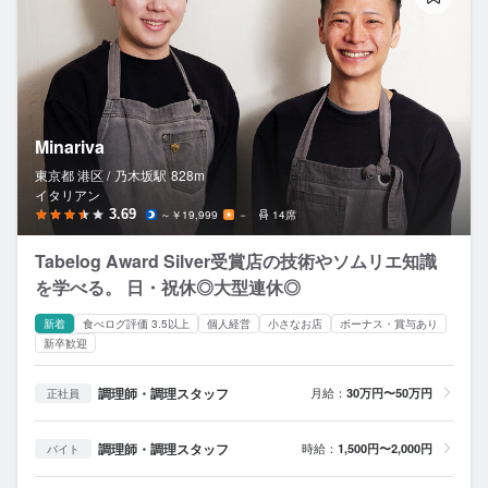
Minariva
東京都 港区 /
乃木坂
駅
828m
イタリアン
3.69
～￥19,999
－
14席
Tabelog Award Silver受賞店の技術やソムリエ知識
を学べる。 日・祝休◎大型連休◎
新着
食べログ評価 3.5以上
個人経営
小さなお店
ボーナス・賞与あり
新卒歓迎
調理師・調理スタッフ
月給：
30万円〜50万円
正社員
調理師・調理スタッフ
時給：
1,500円〜2,000円
バイト