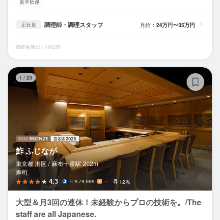
新卒歓迎
調理師・調理スタッフ
月給：
24万円〜35万円
正社員
最終更新日：10日前
鮓
1
/
20
鮓 ふじなが
東京都 港区 /
麻布十番
駅
202m
寿司
4.3
～￥79,999
－
12席
大型＆月3回の連休！未経験からプロの技術を。/The
staff are all Japanese.