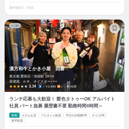
最終更新日：5日前
漢
1
/
21
漢方和牛とかき小屋 四喜
東京都 豊島区 /
池袋
駅
391m
居酒屋、かき、オイスターバー
3.34
～￥5,999
－
46席
ランチ応募も大歓迎！ 髪色タトゥーOK アルバイト
社員 パート急募 履歴書不要 勤務時間4時間～
新着
小さなお店
フルタイム歓迎
平日のみ勤務OK
ネイルOK
新卒歓迎