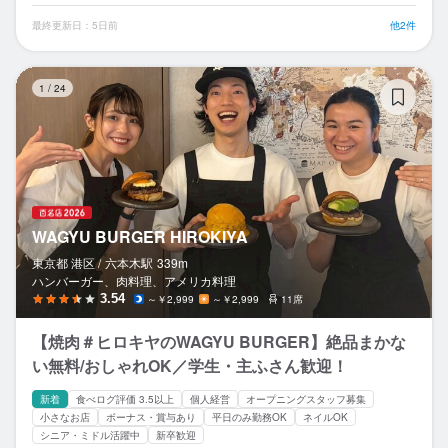
最終更新日：5日前
他2件
WA
1
/
24
WAGYU BURGER HIROKIYA
東京都 港区 /
六本木
駅
339m
ハンバーガー、肉料理、アメリカ料理
3.54
～￥2,999
～￥2,999
11席
【焼肉＃ヒロキヤのWAGYU BURGER】絶品まかな
い無料/おしゃれOK／学生・主ふさん歓迎！
新着
食べログ評価 3.5以上
個人経営
オープニングスタッフ募集
小さなお店
ボーナス・賞与あり
平日のみ勤務OK
ネイルOK
シニア・ミドル活躍中
新卒歓迎