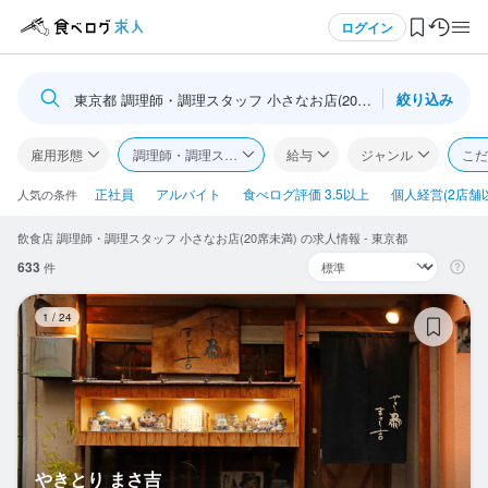
メニュー
ログイン
絞り込み
東京都 調理師・調理スタッフ 小さなお店(20席未満)
ログイン・無料会員登録
雇用形態
調理師・調理スタッフ
給与
ジャンル
こだ
食べログ求人TOP
正社員
アルバイト
食べログ評価 3.5以上
個人経営(2店舗
人気の条件
飲食店 調理師・調理スタッフ 小さなお店(20席未満) の求人情報 - 東京都
求人検索
633
件
マイページ管理
や
1
/
24
閲覧履歴
気になる求人
検索履歴・保存した条件
やきとり まさ吉