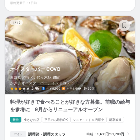
最終更新日：1日前
オ
1
/
19
オイスターバー COVO
東京都 渋谷区 /
代々木
駅
88m
かき、オイスターバー、インドカレー
3.46
～￥5,999
～￥1,999
30席
料理が好きで食べることが好きな方募集。前職の給与
を参考に 9月からリニューアルオープン
新着
小さなお店
平日のみ勤務OK
シニア・ミドル活躍中
新卒歓迎
調理師・調理スタッフ
時給：
1,400円〜1,700円
バイト