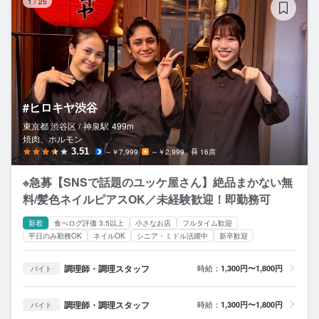
1
/
25
#ヒロキヤ渋谷
東京都 渋谷区 /
神泉
駅
499m
焼肉、ホルモン
3.51
～￥7,999
～￥2,999
16席
※急募【SNSで話題のユッケ屋さん】絶品まかない無
料/髪色ネイルピアスOK／未経験歓迎！即勤務可
新着
食べログ評価 3.5以上
小さなお店
フルタイム歓迎
平日のみ勤務OK
ネイルOK
シニア・ミドル活躍中
新卒歓迎
調理師・調理スタッフ
時給：
1,300円〜1,800円
バイト
調理師・調理スタッフ
時給：
1,300円〜1,800円
バイト