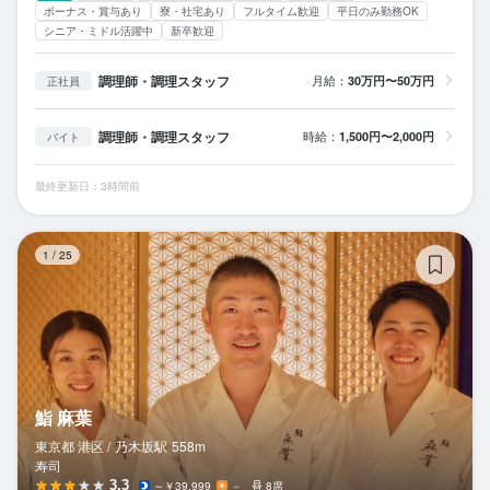
ボーナス・賞与あり
寮・社宅あり
フルタイム歓迎
平日のみ勤務OK
シニア・ミドル活躍中
新卒歓迎
調理師・調理スタッフ
月給：
30万円〜50万円
正社員
調理師・調理スタッフ
時給：
1,500円〜2,000円
バイト
最終更新日：3時間前
鮨
1
/
25
鮨 麻葉
東京都 港区 /
乃木坂
駅
558m
寿司
3.3
～￥39,999
－
8席