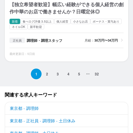
【独立希望者歓迎】幅広い経験ができる個人経営の創
作中華のお店で働きませんか？日曜定休◎
新着
食べログ評価 3.5以上
個人経営
小さなお店
ボーナス・賞与あり
ネイルOK
新卒歓迎
調理師・調理スタッフ
月給：
30万円〜34万円
正社員
最終更新日：5日前
1
2
3
4
5
32
関連する求人キーワード
東京都 - 調理師
東京都 - 正社員 - 調理師 - 土日休み
東京都 - 調理師 - 土日休み