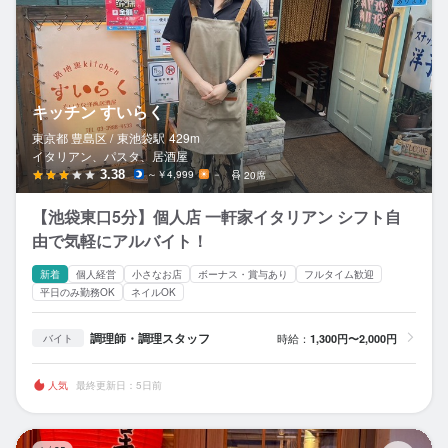
キッチン すいらく
東京都 豊島区 /
東池袋
駅
429m
イタリアン、パスタ、居酒屋
3.38
～￥4,999
－
20席
【池袋東口5分】個人店 一軒家イタリアン シフト自
由で気軽にアルバイト！
新着
個人経営
小さなお店
ボーナス・賞与あり
フルタイム歓迎
平日のみ勤務OK
ネイルOK
調理師・調理スタッフ
時給：
1,300円〜2,000円
バイト
人気
最終更新日：5日前
#