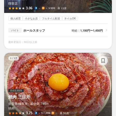
喫茶店
3.06
－
～￥999
13席
個人経営
小さなお店
フルタイム歓迎
ネイルOK
ホールスタッフ
時給：
1,100円〜1,450円
バイト
最終更新日：30日以上前
焼
1
/
17
焼肉 三日月
奈良県 橿原市 /
畝傍
駅
746m
焼肉
3.75
～￥7,999
－
50席