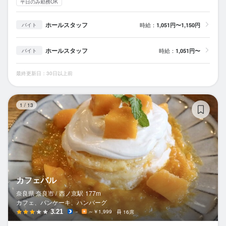
平日のみ勤務OK
ホールスタッフ
時給：
1,051円〜1,150円
バイト
ホールスタッフ
時給：
1,051円〜
バイト
最終更新日：30日以上前
カ
1
/
13
カフェバル
奈良県 奈良市 /
西ノ京
駅
177m
カフェ、パンケーキ、ハンバーグ
3.21
－
～￥1,999
16席