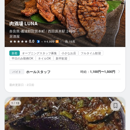
肉酒場 LUNA
奈良県 磯城郡田原本町 /
西田原本
駅
246m
居酒屋
0.0
～￥4,999
－
16席
新着
オープニングスタッフ募集
小さなお店
フルタイム歓迎
平日のみ勤務OK
ネイルOK
新卒歓迎
ホールスタッフ
時給：
1,100円〜1,500円
バイト
最終更新日：2日前
中
1
/
13