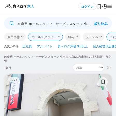
メニュー
ログイン
絞り込み
奈良県 ホールスタッフ・サービススタッフ 小さなお店(20席未満
ログイン・無料会員登録
雇用形態
ホールスタッフ・サービススタッフ
給与
ジャンル
こだ
食べログ求人TOP
正社員
アルバイト
食べログ評価 3.5以上
個人経営(2店舗
人気の条件
飲食店 ホールスタッフ・サービススタッフ 小さなお店(20席未満) の求人情報 - 奈良
求人検索
県
10
件
マイページ管理
ト
1
/
21
閲覧履歴
気になる求人
検索履歴・保存した条件