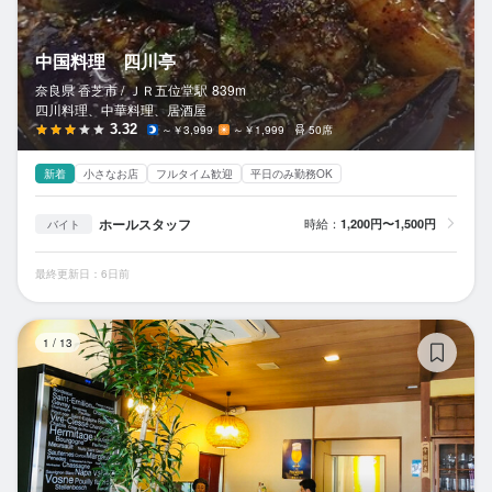
中国料理 四川亭
奈良県 香芝市 /
ＪＲ五位堂
駅
839m
四川料理、中華料理、居酒屋
3.32
～￥3,999
～￥1,999
50席
新着
小さなお店
フルタイム歓迎
平日のみ勤務OK
ホールスタッフ
時給：
1,200円〜1,500円
バイト
最終更新日：6日前
麺
1
/
13