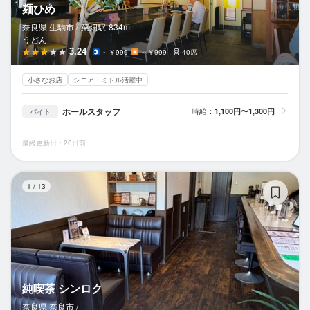
麺ひめ
奈良県 生駒市 /
菜畑
駅
834m
うどん
3.24
～￥999
～￥999
40席
小さなお店
シニア・ミドル活躍中
ホールスタッフ
時給：
1,100円〜1,300円
バイト
最終更新日：20日前
純
1
/
13
純喫茶 シンロク
奈良県 奈良市 /