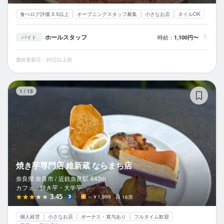
食べログ評価 3.5以上
オープニングスタッフ募集
小さなお店
ネイルOK
ホールスタッフ
時給：
1,100円〜
バイト
最終更新日：30日以上前
焼
1
/
13
焼き芋専門店 維新蔵 ならまち店
奈良県 奈良市 /
近鉄奈良
駅
643m
カフェ、焼き芋・大学芋
3.45
－
～￥1,999
16席
個人経営
小さなお店
ボーナス・賞与あり
フルタイム歓迎