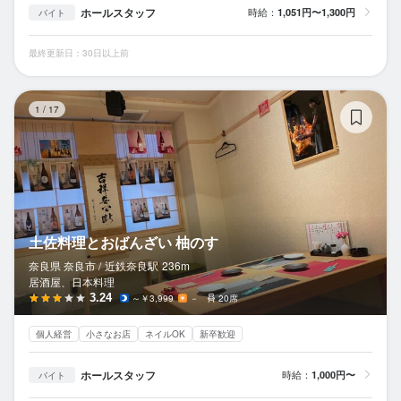
ホールスタッフ
時給：
1,051円〜1,300円
バイト
最終更新日：30日以上前
土
1
/
17
土佐料理とおばんざい 柚のす
奈良県 奈良市 /
近鉄奈良
駅
236m
居酒屋、日本料理
3.24
～￥3,999
－
20席
個人経営
小さなお店
ネイルOK
新卒歓迎
ホールスタッフ
時給：
1,000円〜
バイト