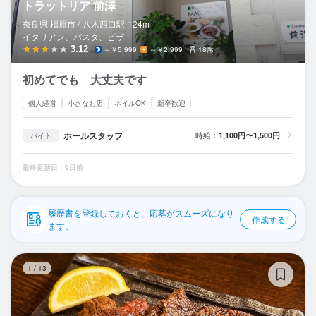
トラットリア 前澤
応募履歴
奈良県 橿原市 /
八木西口
駅
124m
イタリアン、パスタ、ピザ
WEB履歴書
3.12
～￥5,999
～￥2,999
18席
スカウト・メルマガ受信設定
初めてでも 大丈夫です
ヘルプ・お問い合わせフォーム
個人経営
小さなお店
ネイルOK
新卒歓迎
ホールスタッフ
時給：
1,100円〜1,500円
バイト
掲載をご検討の店舗様へ
食べログ求人PRESS
最終更新日：9日前
プライバシーポリシー
利用規約
履歴書を登録しておくと、応募がスムーズになり
作成する
ます。
企業情報
肉
1
/
13