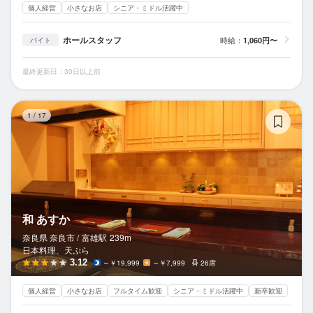
個人経営
小さなお店
シニア・ミドル活躍中
ホールスタッフ
時給：
1,060円〜
バイト
最終更新日：30日以上前
和
1
/
17
和 あすか
奈良県 奈良市 /
富雄
駅
239m
日本料理、天ぷら
3.12
～￥19,999
～￥7,999
26席
個人経営
小さなお店
フルタイム歓迎
シニア・ミドル活躍中
新卒歓迎