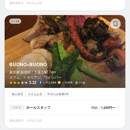
最終更新日：30日以上前
B
1
/
13
BUONO×BUONO
東京都 新宿区 /
下落合
駅
74m
カフェ、イタリアン、ワインバー
3.12
～￥2,999
～￥999
17席
個人経営
小さなお店
平日のみ勤務OK
ホールスタッフ
時給：
1,250円〜
バイト
最終更新日：30日以上前