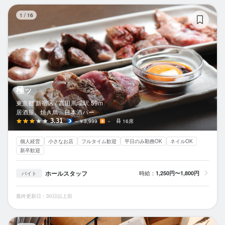
極
1
/
16
極ッ
東京都 新宿区 /
高田馬場
駅
59m
居酒屋、焼き鳥、日本酒バー
3.31
～￥3,999
－
16席
個人経営
小さなお店
フルタイム歓迎
平日のみ勤務OK
ネイルOK
新卒歓迎
ホールスタッフ
時給：
1,250円〜1,800円
バイト
最終更新日：30日以上前
羊