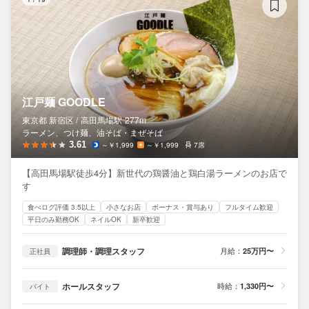
江戸麺 GOODLE
東京都 新宿区 /
高田馬場
駅
277m
ラーメン、つけ麺、油そば・まぜそば
3.61
～￥1,999
～￥1,999
7席
【高田馬場駅徒歩4分】新世代の鶏醤油と鶏白湯ラーメンのお店で
す
食べログ評価 3.5以上
小さなお店
ボーナス・賞与あり
フルタイム歓迎
平日のみ勤務OK
ネイルOK
新卒歓迎
調理師・調理スタッフ
月給：
25万円〜
正社員
ホールスタッフ
時給：
1,330円〜
バイト