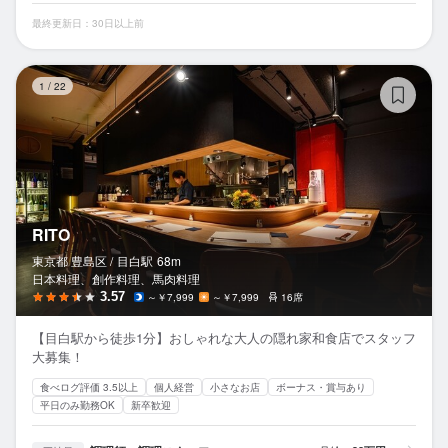
最終更新日：30日以上前
RI
1
/
22
RITO
東京都 豊島区 /
目白
駅
68m
日本料理、創作料理、馬肉料理
3.57
～￥7,999
～￥7,999
16席
【目白駅から徒歩1分】おしゃれな大人の隠れ家和食店でスタッフ
大募集！
食べログ評価 3.5以上
個人経営
小さなお店
ボーナス・賞与あり
平日のみ勤務OK
新卒歓迎