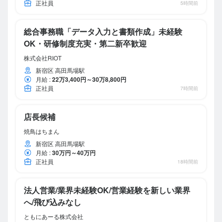
正社員
5時間前
総合事務職「データ入力と書類作成」未経験
OK・研修制度充実・第二新卒歓迎
株式会社RIOT
新宿区 高田馬場駅
月給
:
22万3,400円～30万8,800円
正社員
7時間前
店長候補
焼鳥はちまん
新宿区 高田馬場駅
月給
:
30万円～40万円
正社員
18時間前
法人営業/業界未経験OK/営業経験を新しい業界
へ/飛び込みなし
ともにあーる株式会社