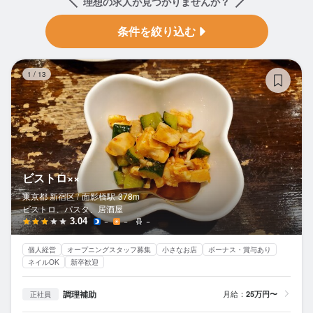
理想の求人が見つかりませんか？
条件を絞り込む
ヒ
1
/
13
ビストロ××
東京都 新宿区 /
面影橋
駅
378m
ビストロ、パスタ、居酒屋
3.04
－
－
－
個人経営
オープニングスタッフ募集
小さなお店
ボーナス・賞与あり
ネイルOK
新卒歓迎
調理補助
月給：
25万円〜
正社員