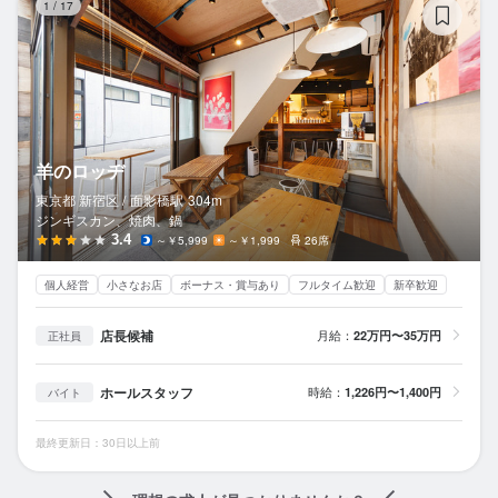
1
/
17
羊のロッヂ
東京都 新宿区 /
面影橋
駅
304m
ジンギスカン、焼肉、鍋
3.4
～￥5,999
～￥1,999
26席
個人経営
小さなお店
ボーナス・賞与あり
フルタイム歓迎
新卒歓迎
店長候補
月給：
22万円〜35万円
正社員
ホールスタッフ
時給：
1,226円〜1,400円
バイト
最終更新日：30日以上前