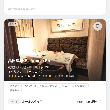
最終更新日：30日以上前
高田
1
/
17
高田馬場 Ristorante En
東京都 新宿区 /
高田馬場
駅
238m
イタリアン、オーガニック
3.37
～￥9,999
～￥5,999
18席
個人経営
小さなお店
平日のみ勤務OK
シニア・ミドル活躍中
新卒歓迎
ホールスタッフ
時給：
1,350円〜
バイト