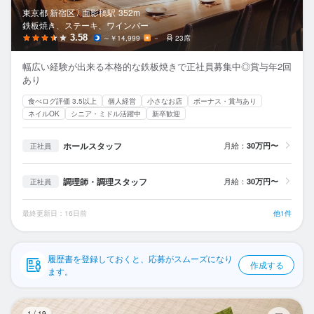
応募履歴
東京都 新宿区 /
面影橋
駅
352m
鉄板焼き、ステーキ、ワインバー
WEB履歴書
3.58
～￥14,999
－
23席
幅広い経験が出来る本格的な鉄板焼きで正社員募集中◎賞与年2回
スカウト・メルマガ受信設定
あり
食べログ評価 3.5以上
個人経営
小さなお店
ボーナス・賞与あり
ヘルプ・お問い合わせフォーム
ネイルOK
シニア・ミドル活躍中
新卒歓迎
掲載をご検討の店舗様へ
ホールスタッフ
月給：
30万円〜
正社員
食べログ求人PRESS
調理師・調理スタッフ
月給：
30万円〜
正社員
プライバシーポリシー
利用規約
最終更新日：16日前
他1件
企業情報
履歴書を登録しておくと、応募がスムーズになり
作成する
ます。
江
1
/
19