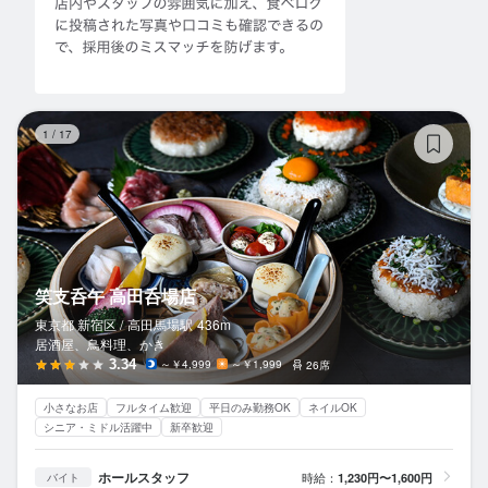
笑
1
/
17
笑支呑午 高田呑場店
東京都 新宿区 /
高田馬場
駅
436m
居酒屋、鳥料理、かき
3.34
～￥4,999
～￥1,999
26席
小さなお店
フルタイム歓迎
平日のみ勤務OK
ネイルOK
シニア・ミドル活躍中
新卒歓迎
ホールスタッフ
時給：
1,230円〜1,600円
バイト