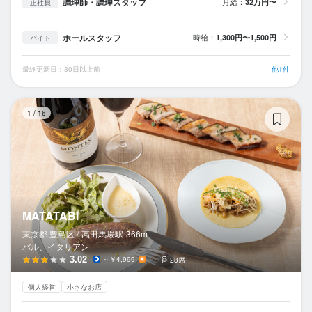
調理師・調理スタッフ
月給：
32万円〜
正社員
ホールスタッフ
時給：
1,300円〜1,500円
バイト
最終更新日：30日以上前
他1件
MA
1
/
16
MATATABI
東京都 豊島区 /
高田馬場
駅
366m
バル、イタリアン
3.02
～￥4,999
－
28席
個人経営
小さなお店