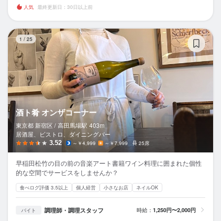
人気
最終更新日：30日以上前
酒
1
/
25
酒ト肴 オンザコーナー
東京都 新宿区 /
高田馬場
駅
403m
居酒屋、ビストロ、ダイニングバー
3.52
～￥4,999
～￥7,999
25席
早稲田松竹の目の前の音楽アート書籍ワイン料理に囲まれた個性
的な空間でサービスをしませんか？
食べログ評価 3.5以上
個人経営
小さなお店
ネイルOK
調理師・調理スタッフ
時給：
1,250円〜2,000円
バイト