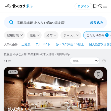
メニュー
ログイン
絞り込み
高田馬場駅 小さなお店(20席未満)
ログイン・無料会員登録
雇用形態
職種
給与
ジャンル
こだわり条件
1
食べログ求人TOP
正社員
アルバイト
食べログ評価 3.5以上
個人経営(2店舗
人気の条件
飲食店 小さなお店(20席未満) の求人情報 - 高田馬場駅
求人検索
11
件
マイページ管理
鉄
1
/
23
閲覧履歴
気になる求人
検索履歴・保存した条件
鉄板焼さくら