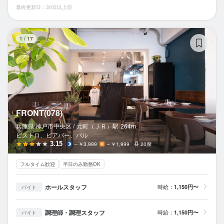
最終更新日：30日以上前
FR
1
/
17
FRONT(078)
兵庫県 神戸市中央区 /
元町（ＪＲ）
駅
264m
ビストロ、ビアバー、バル
3.15
～￥3,999
～￥1,999
20席
フルタイム歓迎
平日のみ勤務OK
ホールスタッフ
時給：
1,150円〜
バイト
調理師・調理スタッフ
時給：
1,150円〜
バイト