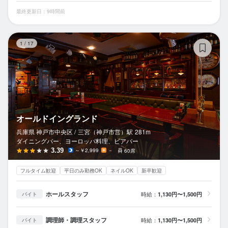
最終更新日：9時間前
オ
1
/
17
オールドイングランド
兵庫県 神戸市中央区 /
三宮（神戸市営）
駅
281m
ダイニングバー、ヨーロッパ料理、ビアバー
3.39
～￥2,999
－
60席
フルタイム歓迎
平日のみ勤務OK
ネイルOK
新卒歓迎
ホールスタッフ
時給：
1,130円〜1,500円
バイト
調理師・調理スタッフ
時給：
1,130円〜1,500円
バイト