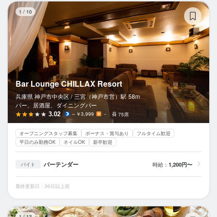
Ba
1
/
10
Bar Lounge CHILLAX Resort
兵庫県 神戸市中央区 /
三宮（神戸市営）
駅
58m
バー、居酒屋、ダイニングバー
3.02
～￥3,999
－
75席
オープニングスタッフ募集
ボーナス・賞与あり
フルタイム歓迎
平日のみ勤務OK
ネイルOK
新卒歓迎
バーテンダー
時給：
1,200円〜
バイト
最終更新日：30日以上前
ST
1
/
13