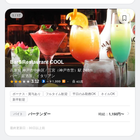
Ba
1
/
17
Bar&Restaurant COOL
兵庫県 神戸市中央区 /
三宮（神戸市営）
駅
248m
バー、居酒屋、イタリアン
3.12
～￥1,999
－
40席
ボーナス・賞与あり
フルタイム歓迎
平日のみ勤務OK
ネイルOK
新卒歓迎
バーテンダー
時給：
1,150円〜
バイト
最終更新日：30日以上前