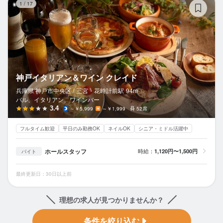
1
/
17
神戸イタリアン＆ワイン クレイド
兵庫県 神戸市中央区 /
三宮・花時計前
駅
94m
バル、イタリアン、ワインバー
3.4
～￥5,999
～￥1,999
52席
フルタイム歓迎
平日のみ勤務OK
ネイルOK
シニア・ミドル活躍中
ホールスタッフ
時給：
1,120円〜1,500円
バイト
最終更新日：30日以上前
理想の求人が見つかりませんか？
条件を絞り込む