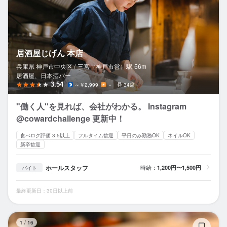
居酒屋じげん 本店
兵庫県 神戸市中央区 /
三宮（神戸市営）
駅
56m
居酒屋、日本酒バー
3.54
～￥2,999
－
34席
"働く人"を見れば、会社がわかる。 Instagram
@cowardchallenge 更新中！
食べログ評価 3.5以上
フルタイム歓迎
平日のみ勤務OK
ネイルOK
新卒歓迎
ホールスタッフ
時給：
1,200円〜1,500円
バイト
最終更新日：30日以上前
バ
1
/
16