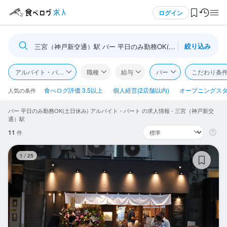
メニュー
ログイン
絞り込み
三宮（神戸新交通）駅 バー 平日のみ勤務OK(土日休み)
ログイン・無料会員登録
アルバイト・パート
職種
給与
バー
こだわり条
食べログ求人TOP
食べログ評価 3.5以上
個人経営(2店舗以内)
オープニングス
人気の条件
バー 平日のみ勤務OK(土日休み) アルバイト・パート の求人情報 - 三宮（神戸新交
求人検索
通）駅
11
件
マイページ管理
居
1
/
25
閲覧履歴
気になる求人
検索履歴・保存した条件