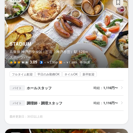
STADIUM
兵庫県 神戸市中央区 /
三宮（神戸市営）
駅
128m
スポーツバー
3.09
～￥3,999
～￥1,999
36席
フルタイム歓迎
平日のみ勤務OK
ネイルOK
新卒歓迎
ホールスタッフ
時給：
1,116円〜
バイト
調理師・調理スタッフ
時給：
1,116円〜
バイト
最終更新日：30日以上前
神