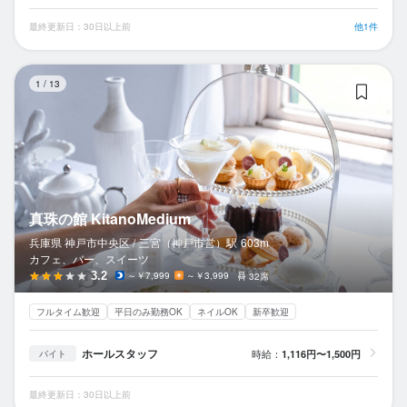
最終更新日：30日以上前
他1件
真珠
1
/
13
真珠の館 KitanoMedium
兵庫県 神戸市中央区 /
三宮（神戸市営）
駅
603m
カフェ、バー、スイーツ
3.2
～￥7,999
～￥3,999
32席
フルタイム歓迎
平日のみ勤務OK
ネイルOK
新卒歓迎
ホールスタッフ
時給：
1,116円〜1,500円
バイト
最終更新日：30日以上前