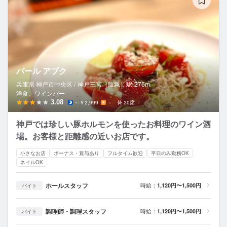
バール アブク
兵庫県 神戸市中央区 /
神戸三宮（阪急）
駅
276m
洋食、ワインバー
3.08
～￥2,999
－
20席
神戸では珍しい豚ホルモンを使ったお料理のワイン酒
場。お客様と距離感の近いお店です。
小さなお店
ボーナス・賞与あり
フルタイム歓迎
平日のみ勤務OK
ネイルOK
ホールスタッフ
時給：
1,120円〜1,500円
バイト
調理師・調理スタッフ
時給：
1,120円〜1,500円
バイト