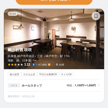
鯛
1
/
17
鯛とお酒 咲咲
兵庫県 神戸市中央区 /
三宮（神戸市営）
駅
17m
海鮮、鍋、日本酒バー
3.12
～￥7,999
－
20席
個人経営
小さなお店
平日のみ勤務OK
ネイルOK
ホールスタッフ
時給：
1,150円〜1,500円
バイト
最終更新日：30日以上前