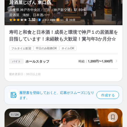
居酒屋じげん 東口店
応募履歴
兵庫県 神戸市中央区 /
三宮（神戸新交通）
駅
89m
居酒屋、海鮮、日本酒バー
WEB履歴書
3.32
～￥2,999
－
39席
スカウト・メルマガ受信設定
寿司と和食と日本酒！成長と環境で神戸１の居酒屋を
目指しています！未経験も大歓迎！賞与年3か月分☆
ヘルプ・お問い合わせフォーム
フルタイム歓迎
平日のみ勤務OK
ネイルOK
掲載をご検討の店舗様へ
ホールスタッフ
時給：
1,200円〜1,500円
バイト
食べログ求人PRESS
最終更新日：30日以上前
プライバシーポリシー
利用規約
履歴書を登録しておくと、応募がスムーズになり
企業情報
作成する
ます。
居
1
/
24