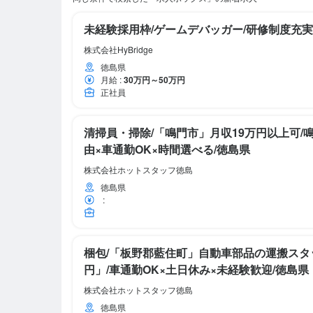
未経験採用枠/ゲームデバッガー/研修制度充実
株式会社HyBridge
徳島県
月給
:
30万円～50万円
正社員
清掃員・掃除/「鳴門市」月収19万円以上可/
由×車通勤OK×時間選べる/徳島県
株式会社ホットスタッフ徳島
徳島県
:
梱包/「板野郡藍住町」自動車部品の運搬スタッフ
円」/車通勤OK×土日休み×未経験歓迎/徳島県
株式会社ホットスタッフ徳島
徳島県