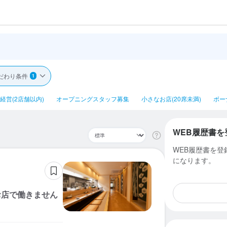
だわり条件
1
経営(2店舗以内)
オープニングスタッフ募集
小さなお店(20席未満)
ボー
WEB履歴書を
WEB履歴書を
になります。
お店で働きません