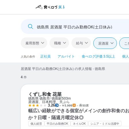
徳島県 居酒屋 平日のみ勤務OK(土日休み)
雇用形態
職種
給与
居酒屋
こ
正社員
アルバイト
食べログ評価 3.5以上
個人
人気の条件
居酒屋 平日のみ勤務OK(土日休み) の求人情報 - 徳島県
4
件
くずし和食 花菜
徳島県 徳島市
徳島駅
503m
居酒屋、日本料理、天ぷら
3.26
～￥5,999
－
50席
幅広い経験ができる個室がメインの創作和食の
か？日曜・隔週月曜定休◎
個人経営
平日のみ勤務OK
ネイルOK
シニア・ミドル活躍中