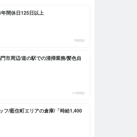
求人を選択する
求人を選択する
求人を選択する
求人を選択する
/年間休日125日以上
ホールスタッフ
ホールスタッフ
ホールスタッフ
ホールスタッフ
時給：
時給：
時給：
時給：
1,050円〜1,300円
1,050円〜1,300円
1,050円〜1,200円
1,050円〜
バイト
バイト
バイト
バイト
7時間前
調理師・調理スタッフ
時給：
1,050円〜1,300円
バイト
鳴門市周辺/道の駅での清掃業務/髪色自
11時間前
/藍住町エリアの倉庫/「時給1,400