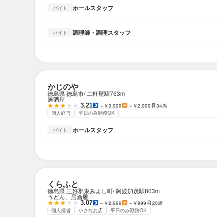
ホールスタッフ
バイト
調理師・調理スタッフ
バイト
かじのや
徳島県 徳島市
二軒屋駅
763m
居酒屋
3.21
～￥3,999
～￥2,999
34席
個人経営
平日のみ勤務OK
ホールスタッフ
バイト
くらふと
徳島県 三好郡東みよし町
阿波加茂駅
803m
うどん、居酒屋
3.07
～￥2,999
～￥999
20席
個人経営
小さなお店
平日のみ勤務OK