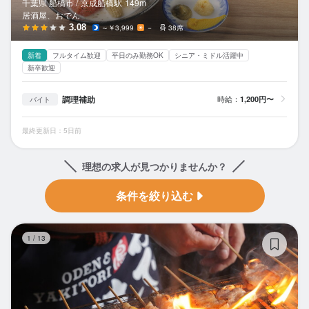
千葉県 船橋市 /
京成船橋
駅
149m
居酒屋、おでん
3.08
～￥3,999
－
38席
新着
フルタイム歓迎
平日のみ勤務OK
シニア・ミドル活躍中
新卒歓迎
調理補助
時給：
1,200円〜
バイト
最終更新日：5日前
理想の求人が見つかりませんか？
条件を絞り込む
お
1
/
13