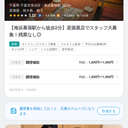
応募履歴
千葉県 千葉市美浜区 /
海浜幕張
駅
122m
居酒屋、焼き鳥、餃子
WEB履歴書
3.22
～￥3,999
～￥2,999
130席
【海浜幕張駅から徒歩2分】居酒屋店でスタッフ大募
スカウト・メルマガ受信設定
集！残業なし◎
ヘルプ・お問い合わせフォーム
新着
オープニングスタッフ募集
フルタイム歓迎
平日のみ勤務OK
ネイルOK
シニア・ミドル活躍中
新卒歓迎
掲載をご検討の店舗様へ
調理補助
時給：
1,200円〜1,500円
バイト
食べログ求人PRESS
プライバシーポリシー
調理補助
時給：
1,200円〜1,500円
バイト
利用規約
最終更新日：5時間前
企業情報
履歴書を登録しておくと、応募がスムーズになり
作成する
ます。
喜