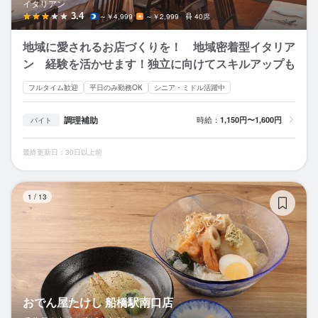
イタリアン
3.4
～￥4,999
～￥2,999
40席
地域に愛されるお店づくりを！ 地域密着型イタリア
ン 経験を活かせます！独立に向けてスキルアップも
フルタイム歓迎
平日のみ勤務OK
シニア・ミドル活躍中
調理補助
時給：
1,150円〜1,600円
バイト
最終更新日：30日以上前
お
1
/
13
おでん屋たけし 船橋駅南口店