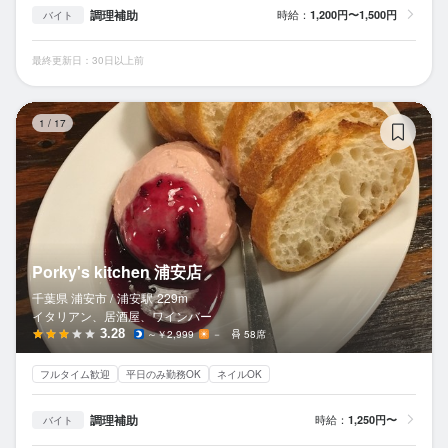
調理補助
時給：
1,200円〜1,500円
バイト
最終更新日：30日以上前
Po
1
/
17
Porky's kitchen 浦安店
千葉県 浦安市 /
浦安
駅
229m
イタリアン、居酒屋、ワインバー
3.28
～￥2,999
－
58席
フルタイム歓迎
平日のみ勤務OK
ネイルOK
調理補助
時給：
1,250円〜
バイト