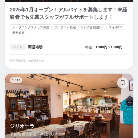
2025年1月オープン！アルバイトを募集します！未経
験者でも先輩スタッフがフルサポートします！
オープニングスタッフ募集
フルタイム歓迎
平日のみ勤務OK
ネイルOK
新卒歓迎
調理補助
時給：
1,300円〜1,500円
バイト
最終更新日：30日以上前
ジ
1
/
13
ジリオーラ
千葉県 習志野市 /
津田沼
駅
443m