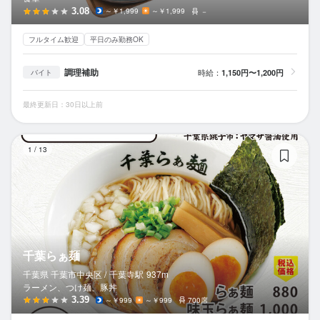
3.08
～￥1,999
～￥1,999
－
フルタイム歓迎
平日のみ勤務OK
調理補助
時給：
1,150円〜1,200円
バイト
最終更新日：30日以上前
千
1
/
13
千葉らぁ麺
千葉県 千葉市中央区 /
千葉寺
駅
937m
ラーメン、つけ麺、豚丼
3.39
～￥999
～￥999
700席