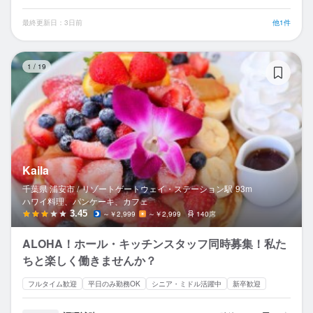
最終更新日：3日前
他1件
Ka
1
/
19
Kaila
千葉県 浦安市 /
リゾートゲートウェイ・ステーション
駅
93m
ハワイ料理、パンケーキ、カフェ
3.45
～￥2,999
～￥2,999
140席
ALOHA！ホール・キッチンスタッフ同時募集！私た
ちと楽しく働きませんか？
フルタイム歓迎
平日のみ勤務OK
シニア・ミドル活躍中
新卒歓迎