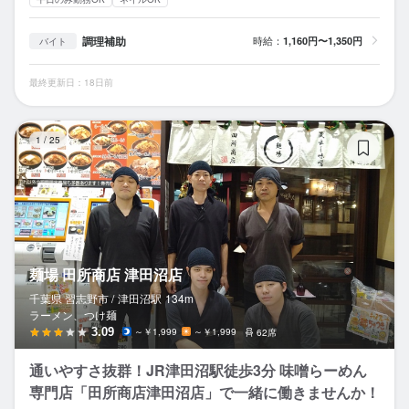
調理補助
時給：
1,160円〜1,350円
バイト
最終更新日：18日前
麺
1
/
25
麺場 田所商店 津田沼店
千葉県 習志野市 /
津田沼
駅
134m
ラーメン、つけ麺
3.09
～￥1,999
～￥1,999
62席
通いやすさ抜群！JR津田沼駅徒歩3分 味噌らーめん
専門店「田所商店津田沼店」で一緒に働きませんか！