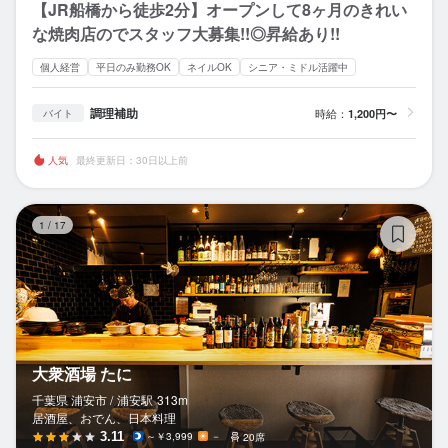
【JR船橋から徒歩2分】オープンして8ヶ月のきれい
な焼肉店のでスタッフ大募集!!◎昇給あり!!
個人経営
平日のみ勤務OK
ネイルOK
シニア・ミドル活躍中
調理補助
時給：
1,200円〜
バイト
人気
最終更新日：30日以上前
大
1
/
17
大衆酒場 たに
千葉県 浦安市 /
浦安
駅
313m
居酒屋、おでん、日本料理
3.11
～￥3,999
－
20席