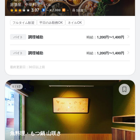
居酒屋、中華料理、バル
3.07
～￥2,999
－
50席
フルタイム歓迎
平日のみ勤務OK
ネイルOK
調理補助
時給：
1,200円〜1,400円
バイト
調理補助
時給：
1,200円〜1,400円
バイト
最終更新日：30日以上前
魚
1
/
17
魚料理・もつ鍋 山咲き