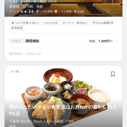
千葉県 市川市 /
本八幡
駅
151m
居酒屋、もつ鍋、海鮮
3.6
～￥4,999
～￥1,999
24席
食べログ評価 3.5以上
小さなお店
ボーナス・賞与あり
平日のみ勤務OK
新卒歓迎
調理補助
時給：
1,300円〜
バイト
最終更新日：30日以上前
博
1
/
13
博多めんたい やまや食堂 流山おおたかの森S･C FLA
PS店
千葉県 流山市 /
流山おおたかの森
駅
170m
食堂