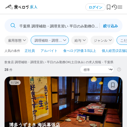
メニュー
ログイン
絞り込み
千葉県 調理補助・調理見習い 平日のみ勤務OK(土日休み)
ログイン・無料会員登録
雇用形態
調理補助・調理見習い
給与
ジャンル
こだ
食べログ求人TOP
正社員
アルバイト
食べログ評価 3.5以上
個人経営(2店舗
人気の条件
飲食店 調理補助・調理見習い 平日のみ勤務OK(土日休み) の求人情報 - 千葉県
求人検索
28
件
マイページ管理
博
1
/
24
閲覧履歴
気になる求人
検索履歴・保存した条件
博多うずまき 海浜幕張店