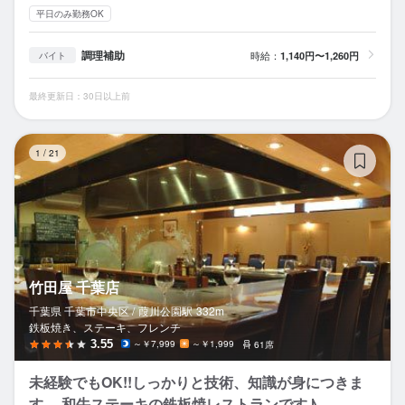
平日のみ勤務OK
調理補助
時給：
1,140円〜1,260円
バイト
最終更新日：30日以上前
竹
1
/
21
竹田屋 千葉店
千葉県 千葉市中央区 /
葭川公園
駅
332m
鉄板焼き、ステーキ、フレンチ
3.55
～￥7,999
～￥1,999
61席
未経験でもOK!!しっかりと技術、知識が身につきま
す。 和牛ステーキの鉄板焼レストランです♪