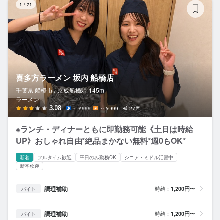
1
/
21
喜多方ラーメン 坂内 船橋店
千葉県 船橋市 /
京成船橋
駅
145m
ラーメン
3.08
～￥999
～￥999
27席
※ランチ・ディナーともに即勤務可能《土日は時給
UP》おしゃれ自由*絶品まかない無料*週0もOK*
新着
フルタイム歓迎
平日のみ勤務OK
シニア・ミドル活躍中
新卒歓迎
調理補助
時給：
1,200円〜
バイト
調理補助
時給：
1,200円〜
バイト