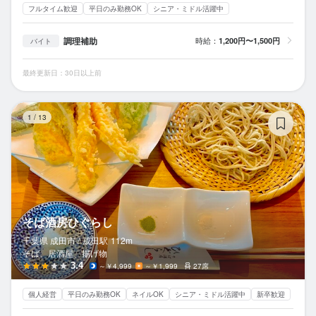
フルタイム歓迎
平日のみ勤務OK
シニア・ミドル活躍中
調理補助
時給：
1,200円〜1,500円
バイト
最終更新日：30日以上前
そ
1
/
13
そば酒房ひぐらし
千葉県 成田市 /
成田
駅
112m
そば、居酒屋、揚げ物
3.4
～￥4,999
～￥1,999
27席
個人経営
平日のみ勤務OK
ネイルOK
シニア・ミドル活躍中
新卒歓迎