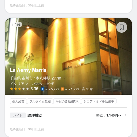
最終更新日：30日以上前
La
1
/
16
La Aerny Marris
千葉県 市川市 /
本八幡
駅
277m
イタリアン、パスタ、ピザ
3.36
～￥5,999
～￥1,999
38席
個人経営
フルタイム歓迎
平日のみ勤務OK
シニア・ミドル活躍中
調理補助
時給：
1,140円〜
バイト
最終更新日：30日以上前