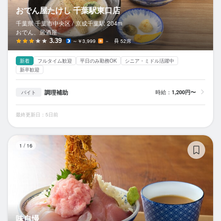
おでん屋たけし 千葉駅東口店
千葉県 千葉市中央区 /
京成千葉
駅
204m
おでん、居酒屋
3.39
～￥3,999
－
52席
新着
フルタイム歓迎
平日のみ勤務OK
シニア・ミドル活躍中
新卒歓迎
調理補助
時給：
1,200円〜
バイト
最終更新日：5日前
味
1
/
16
味自慢