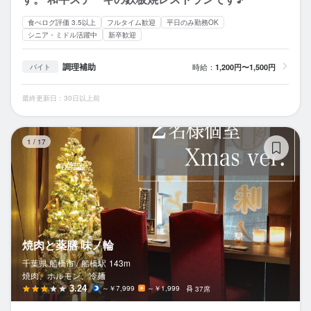
食べログ評価 3.5以上
フルタイム歓迎
平日のみ勤務OK
シニア・ミドル活躍中
新卒歓迎
調理補助
時給：
1,200円〜1,500円
バイト
最終更新日：30日以上前
焼
1
/
17
焼肉と薬膳 味ノ輪
千葉県 船橋市 /
船橋
駅
143m
焼肉、ホルモン、冷麺
3.24
～￥7,999
～￥1,999
37席