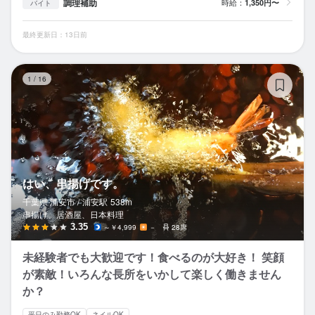
調理補助
時給：
1,350円〜
バイト
最終更新日：13日前
は
1
/
16
はい、串揚げです。
千葉県 浦安市 /
浦安
駅
538m
串揚げ、居酒屋、日本料理
3.35
～￥4,999
－
28席
未経験者でも大歓迎です！食べるのが大好き！ 笑顔
が素敵！いろんな長所をいかして楽しく働きません
か？
平日のみ勤務OK
ネイルOK