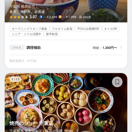
千葉県 南房総市 /
食堂、海鮮丼、居酒屋
3.07
～￥2,999
～￥1,999
100席
オープニングスタッフ募集
フルタイム歓迎
平日のみ勤務OK
ネイルOK
シニア・ミドル活躍中
新卒歓迎
調理補助
時給：
1,300円〜
バイト
最終更新日：27日前
焼
1
/
17
焼売のジョー 千葉店
千葉県 千葉市中央区 /
葭川公園
駅
168m