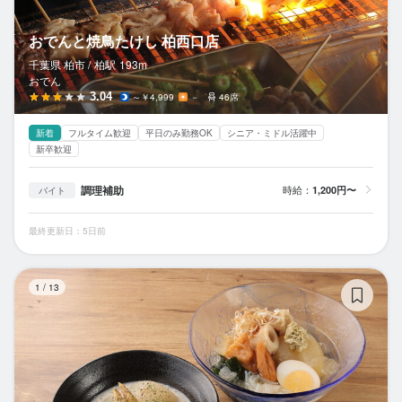
おでんと焼鳥たけし 柏西口店
千葉県 柏市 /
柏
駅
193m
おでん
3.04
～￥4,999
－
46席
新着
フルタイム歓迎
平日のみ勤務OK
シニア・ミドル活躍中
新卒歓迎
調理補助
時給：
1,200円〜
バイト
最終更新日：5日前
お
1
/
13