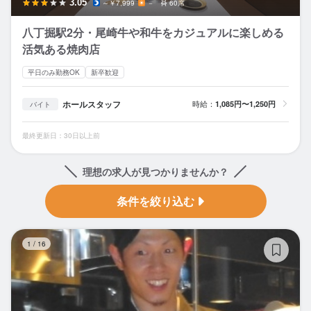
3.05
～￥7,999
－
60席
八丁掘駅2分・尾崎牛や和牛をカジュアルに楽しめる
活気ある焼肉店
平日のみ勤務OK
新卒歓迎
ホールスタッフ
時給：
1,085円〜1,250円
バイト
最終更新日：30日以上前
理想の求人が見つかりませんか？
条件を絞り込む
炭
1
/
16