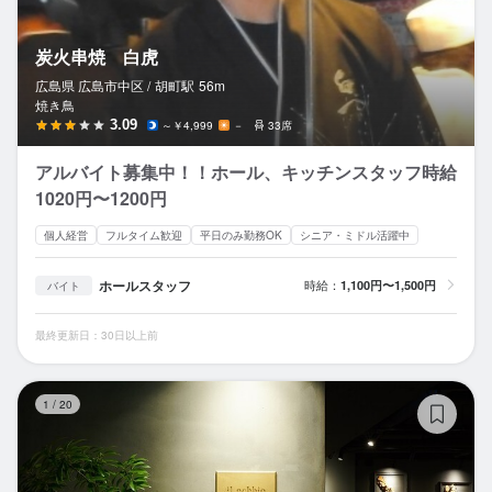
炭火串焼 白虎
広島県 広島市中区 /
胡町
駅
56m
焼き鳥
3.09
～￥4,999
－
33席
アルバイト募集中！！ホール、キッチンスタッフ時給
1020円〜1200円
個人経営
フルタイム歓迎
平日のみ勤務OK
シニア・ミドル活躍中
ホールスタッフ
時給：
1,100円〜1,500円
バイト
最終更新日：30日以上前
イ
1
/
20