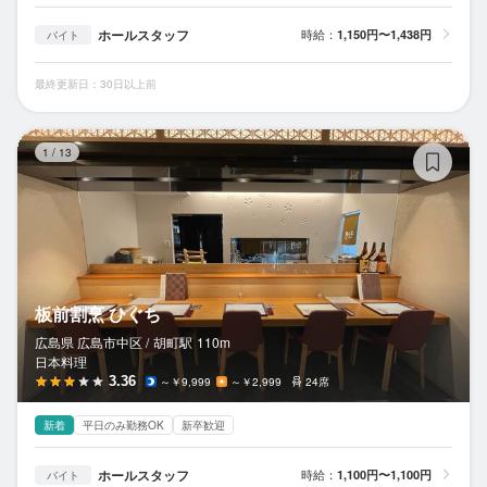
ホールスタッフ
時給：
1,150円〜1,438円
バイト
最終更新日：30日以上前
板
1
/
13
板前割烹 ひぐち
広島県 広島市中区 /
胡町
駅
110m
日本料理
3.36
～￥9,999
～￥2,999
24席
新着
平日のみ勤務OK
新卒歓迎
ホールスタッフ
時給：
1,100円〜1,100円
バイト