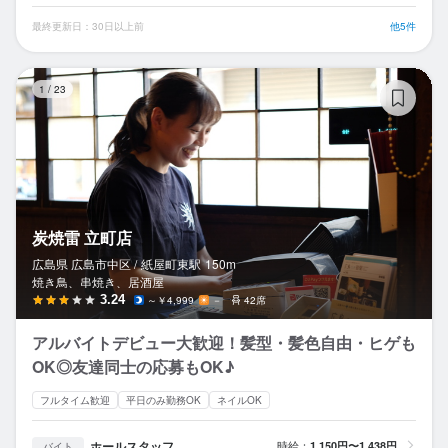
最終更新日：30日以上前
他5件
炭
1
/
23
炭焼雷 立町店
広島県 広島市中区 /
紙屋町東
駅
150m
焼き鳥、串焼き、居酒屋
3.24
～￥4,999
－
42席
アルバイトデビュー大歓迎！髪型・髪色自由・ヒゲも
OK◎友達同士の応募もOK♪
フルタイム歓迎
平日のみ勤務OK
ネイルOK
ホールスタッフ
時給：
1,150円〜1,438円
バイト