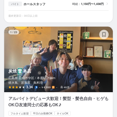
ホールスタッフ
時給：
1,150円〜1,438円
バイト
最終更新日：30日以上前
炭
1
/
23
炭焼 雷 本店
広島県 広島市中区 /
本通
駅
234m
焼き鳥、居酒屋、鳥料理
3.34
～￥4,999
－
46席
アルバイトデビュー大歓迎！髪型・髪色自由・ヒゲも
OK◎友達同士の応募もOK♪
フルタイム歓迎
平日のみ勤務OK
ネイルOK