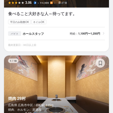
3.06
～￥4,999
－
27席
食べること大好きな人～待ってます。
平日のみ勤務OK
ネイルOK
ホールスタッフ
時給：
1,100円〜1,250円
バイト
最終更新日：30日以上前
焼
1
/
18
焼肉 29村
広島県 広島市中区 /
胡町
駅
115m
焼肉、ホルモン、居酒屋