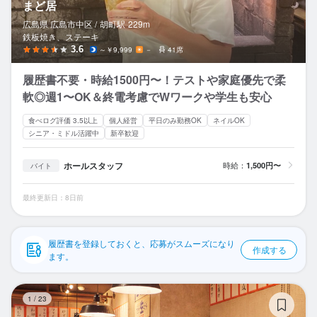
まど居
応募履歴
広島県 広島市中区 /
胡町
駅
229m
鉄板焼き、ステーキ
WEB履歴書
3.6
～￥9,999
－
41席
スカウト・メルマガ受信設定
履歴書不要・時給1500円〜！テストや家庭優先で柔
軟◎週1〜OK＆終電考慮でWワークや学生も安心
ヘルプ・お問い合わせフォーム
食べログ評価 3.5以上
個人経営
平日のみ勤務OK
ネイルOK
シニア・ミドル活躍中
新卒歓迎
掲載をご検討の店舗様へ
食べログ求人PRESS
ホールスタッフ
時給：
1,500円〜
バイト
プライバシーポリシー
最終更新日：8日前
利用規約
企業情報
履歴書を登録しておくと、応募がスムーズになり
作成する
ます。
と
1
/
23