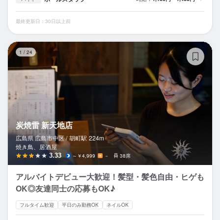
最終更新日：30日以上前
炭
1
/
24
炭焼雷 新天地店
広島県 広島市中区 /
胡町
駅
224m
焼き鳥、居酒屋
3.33
～￥4,999
－
38席
アルバイトデビュー大歓迎！髪型・髪色自由・ヒゲも
OK◎友達同士の応募もOK♪
フルタイム歓迎
平日のみ勤務OK
ネイルOK