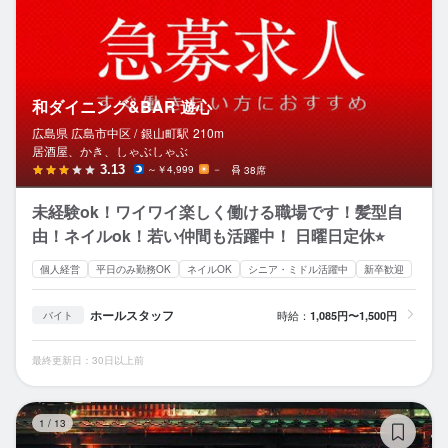
和ダイニング&BAR 遊心
広島県 広島市中区 /
銀山町
駅
210m
居酒屋、かき、しゃぶしゃぶ
3.13
～￥4,999
－
38席
未経験ok！ワイワイ楽しく働ける職場です！髪型自
由！ネイルok！若い仲間も活躍中！ 日曜日定休⭐︎
個人経営
平日のみ勤務OK
ネイルOK
シニア・ミドル活躍中
新卒歓迎
ホールスタッフ
時給：
1,085円〜1,500円
バイト
最終更新日：30日以上前
弁
1
/
13