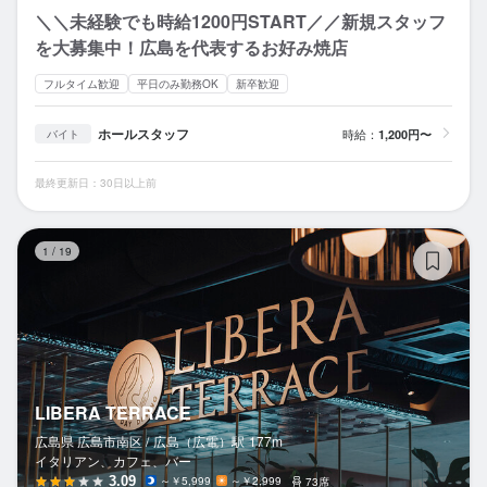
＼＼未経験でも時給1200円START／／新規スタッフ
を大募集中！広島を代表するお好み焼店
フルタイム歓迎
平日のみ勤務OK
新卒歓迎
ホールスタッフ
時給：
1,200円〜
バイト
最終更新日：30日以上前
LI
1
/
19
LIBERA TERRACE
広島県 広島市南区 /
広島（広電）
駅
177m
イタリアン、カフェ、バー
3.09
～￥5,999
～￥2,999
73席