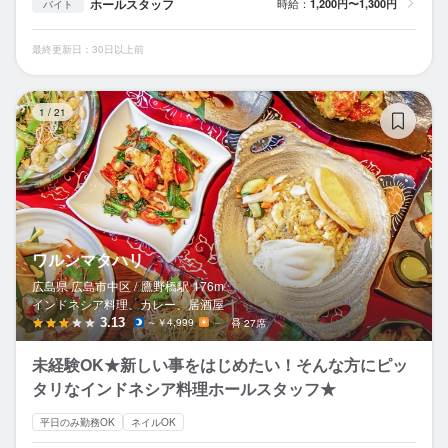
ホールスタッフ
時給：
1,200円〜1,300円
バイト
最終更新日：30日以上前
ワ
1
/
21
ワルンマタハリ
広島県 広島市中区 /
鷹野橋
駅
176m
インドネシア料理、カレー、居酒屋
3.13
～￥4,999
－
27席
未経験OK★新しい事をはじめたい！そんな方にピッ
タリなインドネシア料理ホールスタッフ★
平日のみ勤務OK
ネイルOK