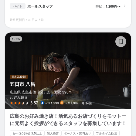
ホールスタッフ
時給：
1,200円〜
バイト
最終更新日：30日以上前
五
1
/
25
五日市 八昌
広島県 広島市佐伯区 /
楽々園
駅
390m
お好み焼き
3.57
～￥1,999
～￥1,999
34席
広島のお好み焼き店！活気あるお店づくりをモットー
に元気よく挨拶ができるスタッフを募集しています！
食べログ評価 3.5以上
個人経営
ボーナス・賞与あり
フルタイム歓迎