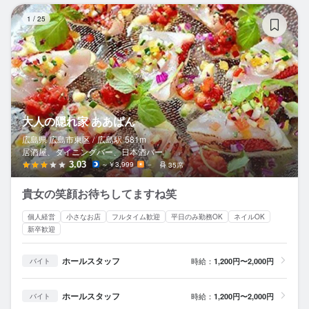
大
1
/
25
大人の隠れ家 ああばん
広島県 広島市東区 /
広島
駅
581m
居酒屋、ダイニングバー、日本酒バー
3.03
～￥3,999
－
35席
貴女の笑顔お待ちしてますね笑
個人経営
小さなお店
フルタイム歓迎
平日のみ勤務OK
ネイルOK
新卒歓迎
ホールスタッフ
時給：
1,200円〜2,000円
バイト
ホールスタッフ
時給：
1,200円〜2,000円
バイト