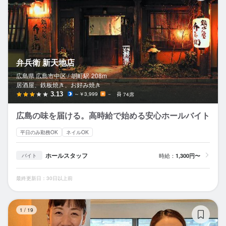
弁兵衛 新天地店
広島県 広島市中区 /
胡町
駅
208m
居酒屋、鉄板焼き、お好み焼き
3.13
～￥3,999
－
74席
広島の味を届ける。高時給で始める安心ホールバイト
平日のみ勤務OK
ネイルOK
ホールスタッフ
時給：
1,300円〜
バイト
最終更新日：30日以上前
か
1
/
19