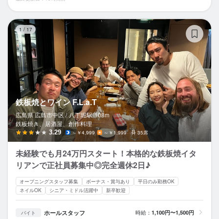
鉄
1
/
17
鉄板焼とワイン F.L.a.T
広島県 広島市中区 /
八丁堀
駅
108m
鉄板焼き、居酒屋、創作料理
3.29
～￥4,999
～￥1,999
35席
未経験でも月24万円スタート！本格的な鉄板焼イタ
リアンで正社員募集中◎完全週休2日♪
オープニングスタッフ募集
ボーナス・賞与あり
平日のみ勤務OK
ネイルOK
シニア・ミドル活躍中
新卒歓迎
ホールスタッフ
時給：
1,100円〜1,500円
バイト