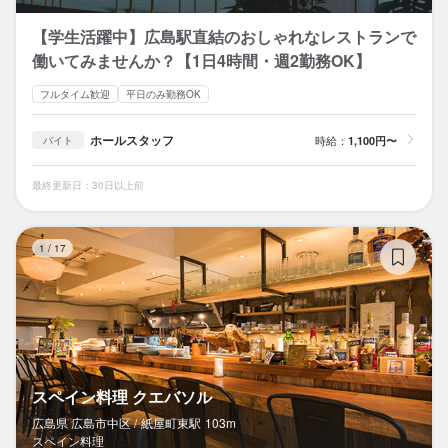
【学生活躍中】広島駅直結のおしゃれなレストランで
働いてみませんか？【1日4時間・週2勤務OK】
フルタイム歓迎
平日のみ勤務OK
ホールスタッフ
時給：
1,100円〜
バイト
最終更新日：30日以上前
ス
1
/
17
スペイン料理 クエバソル
広島県 広島市中区 /
紙屋町東
駅
103m
スペイン料理