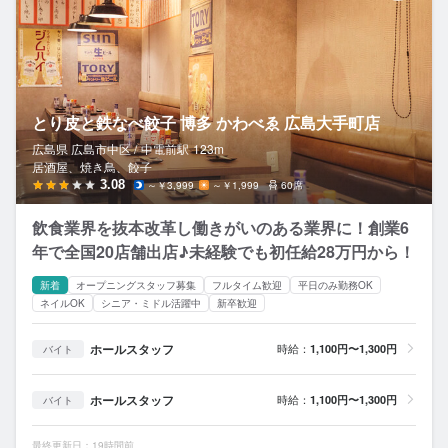
とり皮と鉄なべ餃子 博多 かわべゑ 広島大手町店
広島県 広島市中区 /
中電前
駅
123m
居酒屋、焼き鳥、餃子
3.08
～￥3,999
～￥1,999
60席
飲食業界を抜本改革し働きがいのある業界に！創業6
年で全国20店舗出店♪未経験でも初任給28万円から！
新着
オープニングスタッフ募集
フルタイム歓迎
平日のみ勤務OK
ネイルOK
シニア・ミドル活躍中
新卒歓迎
ホールスタッフ
時給：
1,100円〜1,300円
バイト
ホールスタッフ
時給：
1,100円〜1,300円
バイト
最終更新日：19時間前