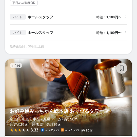
平日のみ勤務OK
ホールスタッフ
時給：
1,100円〜
バイト
ホールスタッフ
時給：
1,100円〜
バイト
最終更新日：30日以上前
お
1
/
16
お好み焼みっちゃん総本店 おりづるタワー店
広島県 広島市中区 /
原爆ドーム前
駅
56m
お好み焼き、居酒屋、鉄板焼き
3.33
～￥2,999
～￥1,999
80席