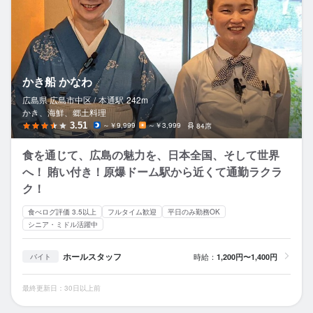
かき船 かなわ
広島県 広島市中区 /
本通
駅
242m
かき、海鮮、郷土料理
3.51
～￥9,999
～￥3,999
84席
食を通じて、広島の魅力を、日本全国、そして世界
へ！ 賄い付き！原爆ドーム駅から近くて通勤ラクラ
ク！
食べログ評価 3.5以上
フルタイム歓迎
平日のみ勤務OK
シニア・ミドル活躍中
ホールスタッフ
時給：
1,200円〜1,400円
バイト
最終更新日：30日以上前