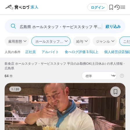
メニュー
ログイン
絞り込み
広島県 ホールスタッフ・サービススタッフ 平日のみ勤務OK(土日
ログイン・無料会員登録
雇用形態
ホールスタッフ・サービススタッフ
給与
ジャンル
こだ
食べログ求人TOP
正社員
アルバイト
食べログ評価 3.5以上
個人経営(2店舗
人気の条件
飲食店 ホールスタッフ・サービススタッフ 平日のみ勤務OK(土日休み) の求人情報 -
求人検索
広島県
64
件
マイページ管理
ま
1
/
20
閲覧履歴
気になる求人
検索履歴・保存した条件