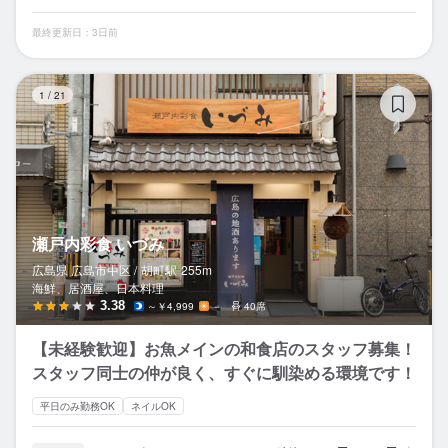
最終更新日：3日前
瀬
1
/
21
瀬戸内彩食 いづみ
広島県 広島市中区 /
胡町
駅
255m
海鮮、居酒屋、日本料理
3.38
～￥4,999
－
40席
【未経験歓迎】お魚メインの和食店のスタッフ募集！
スタッフ同士の仲が良く、すぐに馴染める環境です！
平日のみ勤務OK
ネイルOK