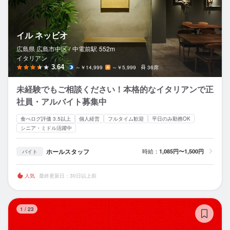
イル ネッビオ
広島県 広島市中区 /
中電前
駅
552m
イタリアン
3.64
～￥14,999
～￥5,999
36席
未経験でもご相談ください！本格的なイタリアンで正
社員・アルバイト募集中
食べログ評価 3.5以上
個人経営
フルタイム歓迎
平日のみ勤務OK
シニア・ミドル活躍中
ホールスタッフ
時給：
1,085円〜1,500円
バイト
人気
最終更新日：30日以上前
和
1
/
23