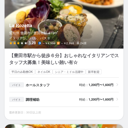
La Rozetta
愛知県 豊田市 /
豊田市
駅
419m
イタリアン、バル、パスタ
3.28
～￥4,999
～￥2,999
24席
【豊田市駅から徒歩６分】おしゃれなイタリアンでス
タッフ大募集！美味しい賄い有☆
平日のみ勤務OK
ネイルOK
シニア・ミドル活躍中
新卒歓迎
ホールスタッフ
時給：
1,200円〜1,600円
バイト
調理補助
時給：
1,200円〜1,600円
バイト
最終更新日：30日以上前
串