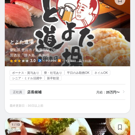
とよた道場
愛知県 豊田市 /
新豊田
駅
78m
居酒屋、焼き鳥、鳥料理
3.0
～￥2,999
～￥2,999
130席
ボーナス・賞与あり
寮・社宅あり
平日のみ勤務OK
ネイルOK
シニア・ミドル活躍中
新卒歓迎
店長候補
月給：
25万円〜
正社員
最終更新日：30日以上前
お
1
/
13