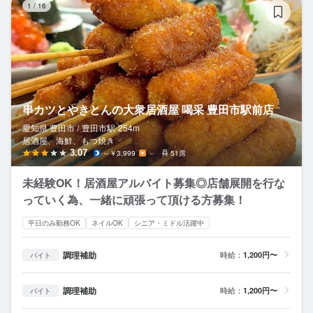
1
/
16
串カツとやきとんの大衆居酒屋 喝采 豊田市駅前店
愛知県 豊田市 /
豊田市
駅
254m
居酒屋、海鮮、もつ焼き
3.07
～￥3,999
－
51席
未経験OK！居酒屋アルバイト募集◎店舗展開を行な
っていく為、一緒に頑張って頂ける方募集！
平日のみ勤務OK
ネイルOK
シニア・ミドル活躍中
調理補助
時給：
1,200円〜
バイト
調理補助
時給：
1,200円〜
バイト