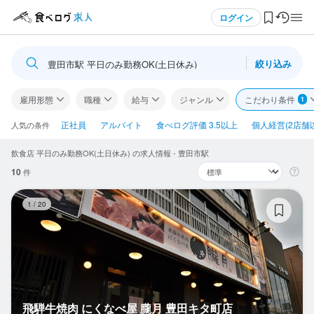
メニュー
ログイン
絞り込み
豊田市駅 平日のみ勤務OK(土日休み)
ログイン・無料会員登録
雇用形態
職種
給与
ジャンル
こだわり条件
1
食べログ求人TOP
正社員
アルバイト
食べログ評価 3.5以上
個人経営(2店舗
人気の条件
飲食店 平日のみ勤務OK(土日休み) の求人情報 - 豊田市駅
求人検索
10
件
マイページ管理
飛
1
/
20
閲覧履歴
気になる求人
検索履歴・保存した条件
飛騨牛焼肉 にくなべ屋 朧月 豊田キタ町店