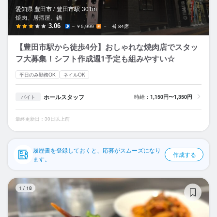
応募履歴
愛知県 豊田市 /
豊田市
駅
301m
焼肉、居酒屋、鍋
WEB履歴書
3.06
～￥5,999
－
84席
【豊田市駅から徒歩4分】おしゃれな焼肉店でスタッ
スカウト・メルマガ受信設定
フ大募集！シフト作成週1予定も組みやすい☆
ヘルプ・お問い合わせフォーム
平日のみ勤務OK
ネイルOK
掲載をご検討の店舗様へ
ホールスタッフ
時給：
1,150円〜1,350円
バイト
食べログ求人PRESS
最終更新日：30日以上前
プライバシーポリシー
利用規約
履歴書を登録しておくと、応募がスムーズになり
作成する
ます。
企業情報
La
1
/
18