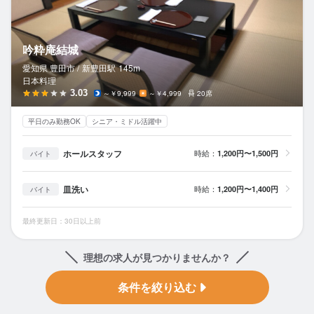
吟粋庵結城
愛知県 豊田市 /
新豊田
駅
145m
日本料理
3.03
～￥9,999
～￥4,999
20席
平日のみ勤務OK
シニア・ミドル活躍中
ホールスタッフ
時給：
1,200円〜1,500円
バイト
皿洗い
時給：
1,200円〜1,400円
バイト
最終更新日：30日以上前
理想の求人が見つかりませんか？
条件を絞り込む