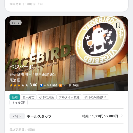
最終更新日：30日以上前
ベ
1
/
13
ベジバード
愛知県 豊田市 /
豊田市
駅
80m
居酒屋
3.06
～￥4,999
－
26席
新着
個人経営
小さなお店
フルタイム歓迎
平日のみ勤務OK
ネイルOK
ホールスタッフ
時給：
1,800円〜2,000円
バイト
最終更新日：4日前