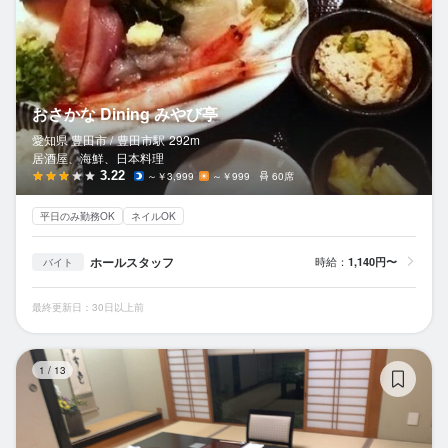
おさかな Dining みやび亭
愛知県 豊田市 /
豊田市
駅
292m
居酒屋、海鮮、日本料理
3.22
～￥3,999
～￥999
60席
平日のみ勤務OK
ネイルOK
ホールスタッフ
時給：
1,140円〜
バイト
最終更新日：30日以上前
吟
1
/
13