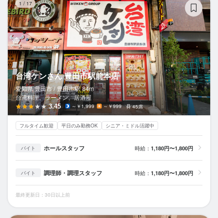
1
/
17
台湾ケンさん 豊田市駅前本店
愛知県 豊田市 /
豊田市
駅
84m
台湾料理、ラーメン、居酒屋
3.45
～￥1,999
～￥999
45席
フルタイム歓迎
平日のみ勤務OK
シニア・ミドル活躍中
ホールスタッフ
時給：
1,180円〜1,800円
バイト
調理師・調理スタッフ
時給：
1,180円〜1,800円
バイト
最終更新日：30日以上前