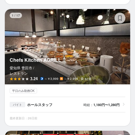
Ch
1
/
17
Chefs Kitchen AGRILL
愛知県 豊田市 /
レストラン
3.24
～￥3,999
～￥2,999
82席
平日のみ勤務OK
ホールスタッフ
時給：
1,180円〜1,280円
バイト
最終更新日：26日前
台