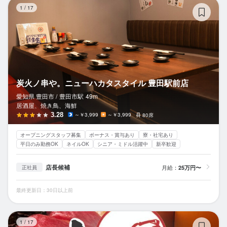
炭
1
/
17
炭火ノ串や。ニューハカタスタイル 豊田駅前店
愛知県 豊田市 /
豊田市
駅
49m
居酒屋、焼き鳥、海鮮
3.28
～￥3,999
～￥3,999
80席
オープニングスタッフ募集
ボーナス・賞与あり
寮・社宅あり
平日のみ勤務OK
ネイルOK
シニア・ミドル活躍中
新卒歓迎
店長候補
月給：
25万円〜
正社員
最終更新日：30日以上前
と
1
/
17